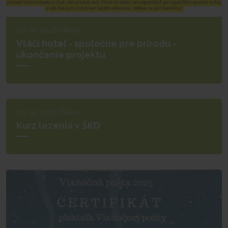
04. 05. 2026 | Škola
Vtáčí hotel - spoločne pre prírodu -
ukončenie projektu
09. 02. 2026 | Škola
Kurz lezenia v ŠKD