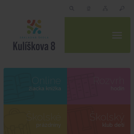
Online
Rozvrh
žiacka knižka
hodín
Školské
Školský
prázdniny
klub detí