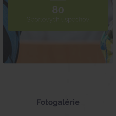
80
Športových úspechov
Fotogalérie