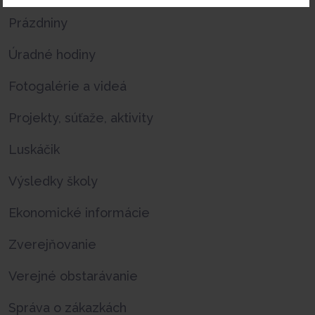
Prázdniny
Úradné hodiny
Fotogalérie a videá
Projekty, súťaže, aktivity
Luskáčik
Výsledky školy
Ekonomické informácie
Zverejňovanie
Verejné obstarávanie
Správa o zákazkách