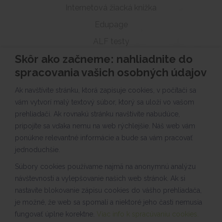
Internetová žiacká knižka
Edupage
ALF testy
Skôr ako začneme: nahliadnite do
Fotogalérie a videá
spracovania vašich osobných údajov
Zverejňovanie
Ak navštívite stránku, ktorá zapisuje cookies, v počítači sa
Školská jedáleň
vám vytvorí malý textový súbor, ktorý sa uloží vo vašom
Úradné hodiny
prehliadači. Ak rovnakú stránku navštívite nabudúce,
Projekty, súťaže, aktivity
pripojíte sa vďaka nemu na web rýchlejšie. Náš web vám
ponúkne relevantné informácie a bude sa vám pracovať
Verejné obstarávanie
jednoduchšie.
Združenie rodičov
Súbory cookies používame najmä na anonymnú analýzu
Konzultačné hodiny
návštevnosti a vylepšovanie našich web stránok. Ak si
nastavíte blokovanie zápisu cookies do vášho prehliadača,
Luskáčik
je možné, že web sa spomalí a niektoré jeho časti nemusia
Zdravie na tanieri
fungovať úplne korektne.
Viac info k spracúvaniu cookies.