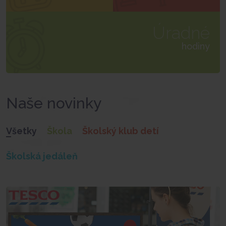
Úradné
hodiny
Naše novinky
Všetky
Škola
Školský klub detí
Školská jedáleň