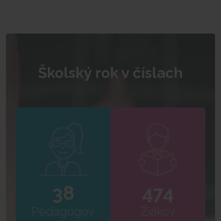
Školský rok v číslach
38
474
Pedagógov
Žiakov