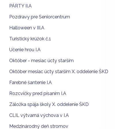
PÁRTY II.A
Pozdravy pre Seniorcentrum
Halloween v III.A
Turistický krúžok č.1
Učenie hrou I.A
Október - mesiac úcty starším
Október mesiac úcty starším X. oddelenie ŠKD
Farebné šantenie I.A
Rozcvičky pred písaním I.A
Záložka spája školy X. oddelenie ŠKD
CLIL výtvarná výchova v I.A
Medzinárodný deň stromov