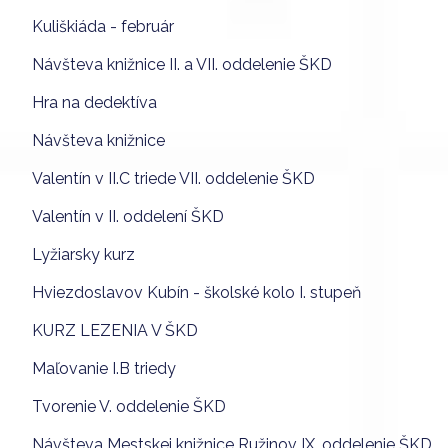
Kuliškiáda - február
Návšteva knižnice II. a VII. oddelenie ŠKD
Hra na dedektíva
Návšteva knižnice
Valentín v II.C triede VII. oddelenie ŠKD
Valentín v II. oddelení ŠKD
Lyžiarsky kurz
Hviezdoslavov Kubín - školské kolo I. stupeň
KURZ LEZENIA V ŠKD
Maľovanie I.B triedy
Tvorenie V. oddelenie ŠKD
Návšteva Mestskej knižnice Ružinov IX. oddelenie ŠKD