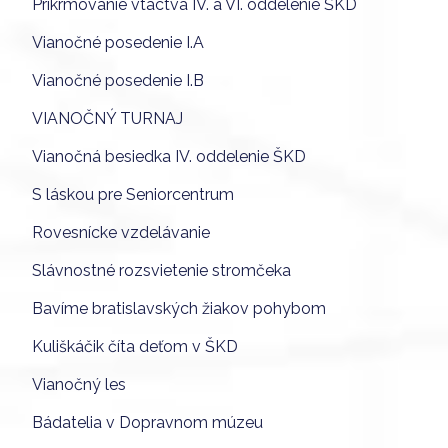
Prikrmovanie vtáctva IV. a VI. oddelenie ŠKD
Vianočné posedenie I.A
Vianočné posedenie I.B
VIANOČNÝ TURNAJ
Vianočná besiedka IV. oddelenie ŠKD
S láskou pre Seniorcentrum
Rovesnícke vzdelávanie
Slávnostné rozsvietenie stromčeka
Bavíme bratislavských žiakov pohybom
Kuliškáčik číta deťom v ŠKD
Vianočný les
Bádatelia v Dopravnom múzeu