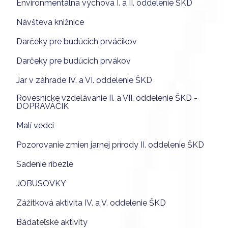
Environmentálna výchova I. a II. oddelenie ŠKD
Návšteva knižnice
Darčeky pre budúcich prváčikov
Darčeky pre budúcich prvákov
Jar v záhrade IV. a VI. oddelenie ŠKD
Rovesnícke vzdelávanie II. a VII. oddelenie ŠKD -
DOPRAVÁČIK
Malí vedci
Pozorovanie zmien jarnej prírody II. oddelenie ŠKD
Sadenie ríbezle
JOBUSOVKY
Zážitková aktivita IV. a V. oddelenie ŠKD
Bádateľské aktivity