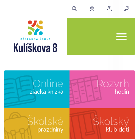
Online
Rozvrh
žiacka knižka
hodín
Školské
Školský
prázdniny
klub detí