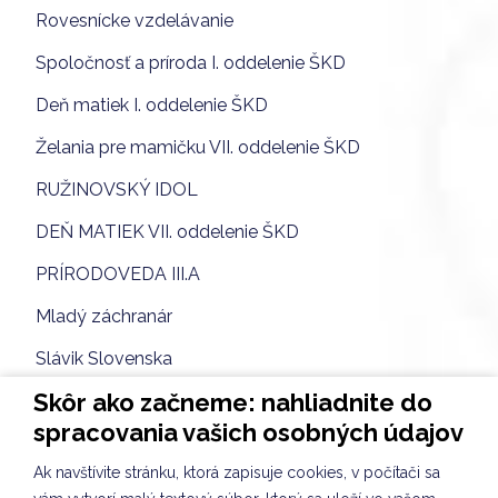
Rovesnícke vzdelávanie
Spoločnosť a príroda I. oddelenie ŠKD
Deň matiek I. oddelenie ŠKD
Želania pre mamičku VII. oddelenie ŠKD
RUŽINOVSKÝ IDOL
DEŇ MATIEK VII. oddelenie ŠKD
PRÍRODOVEDA III.A
Mladý záchranár
Slávik Slovenska
Skôr ako začneme: nahliadnite do
Rovesnícke vzdelávanie
spracovania vašich osobných údajov
Prvá jarná ochutnávka VII. oddelenie ŠKD
Ak navštívite stránku, ktorá zapisuje cookies, v počítači sa
VEĽKONOČNÁ KULIŠKIÁDA