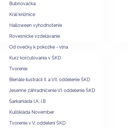
Bubnovačka
Kráľ knižnice
Halloween vyhodnotenie
Rovesnícke vzdelávanie
Od ovečky k pokožke - vlna
Kurz korčuľovania v ŠKD
Tvorenie
Bienále ilustrácií II. a VII. oddelenie ŠKD
Jesenné záhradničenie VI. oddelenie ŠKD
Šarkaniáda I.A, I.B
Kuliškiáda November
Tvorenie v V. oddelení ŠKD