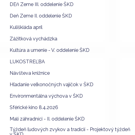
DEň Zeme III. oddelenie ŠKD
Deň Zeme II. oddelenie ŠKD
Kuliškiáda apríl
Zážitková vychádzka
Kultúra a umenie - V. oddelenie ŠKD
LUKOSTREĽBA
Návšteva knižnice
Hľadanie veľkonočných vajíčok v ŠKD
Environmentálna výchova v ŠKD
Sférické kino 8.4.2026
Malí záhradníci - II. oddelenie ŠKD
Týždeň ľudových zvykov a tradícií - Projektový týždeň
v ŠKD