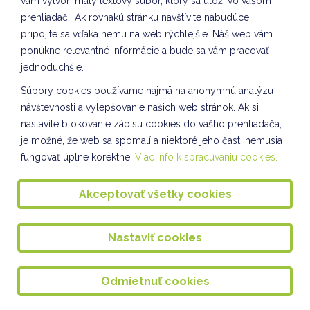
vám vytvorí malý textový súbor, ktorý sa uloží vo vašom
Veľkonočné tvorivé dielne v ŠKD
prehliadači. Ak rovnakú stránku navštívite nabudúce,
pripojíte sa vďaka nemu na web rýchlejšie. Náš web vám
Veľkonočné tvorivé dielne VII. oddelenie ŠKD
ponúkne relevantné informácie a bude sa vám pracovať
jednoduchšie.
Zápis do I. ročníka
Súbory cookies používame najmä na anonymnú analýzu
Talentmánia - školské kolo
návštevnosti a vylepšovanie našich web stránok. Ak si
Environmentálne popoludnie v knižnici na Miletičovej
nastavíte blokovanie zápisu cookies do vášho prehliadača,
je možné, že web sa spomalí a niektoré jeho časti nemusia
Veľkonočná výzdoba v Enviro učebni Kuliška
fungovať úplne korektne.
Viac info k spracúvaniu cookies.
Ľudové hudobné nástroje
Akceptovať všetky cookies
DEŇ VODY
Finále - Školské maratónske hry
Nastaviť cookies
Rozprávkový večer
SADENIE ČUČORIEDOK
Odmietnuť cookies
Nová POHYBOVŇA MOVO