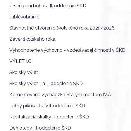
Jeseň pani bohatá II. oddelenie ŠKD
Jabĺčkobranie
Slávnostné otvorenie školského roka 2025/2026
Záver školského roka
Vyhodnotenie výchovno - vzdelávacej činnosti v ŠKD
VÝLET I.C
Školský výlet
Školský výlet I. a II. oddelenie ŠKD
Komentovaná vychádzka Starým mestom IV.A
Letný piknik III. a VII. oddelenie ŠKD
Revitalizácia skalky II. oddelenie ŠKD
Deň otcov III. oddelenie ŠKD