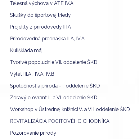
Telesná výchova v ATE IV.A
Skúšky do športovej triedy
Projekty z prírodovedy III.A
Prírodovedná prednáška II.A, IV.A
Kuliškiáda máj
Tvorivé popoludnie VII. oddelenie ŠKD
Výlet III.A , IV.A, IV.B
Spoločnosť a príroda - I. oddelenie ŠKD
Zdravý olovrant II. a VI. oddelenie ŠKD
Workshop v Ústrednej knižnici V. a VII. oddelenie ŠKD
REVITALIZÁCIA POCITOVÉHO CHODNÍKA
Pozorovanie prírody