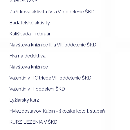
JOBUSOVKY
Zážitková aktivita IV. a V. oddelenie ŠKD
Bádateľské aktivity
Kuliškiáda - február
Návšteva knižnice II. a VII. oddelenie ŠKD
Hra na dedektíva
Návšteva knižnice
Valentín v II.C triede VII. oddelenie ŠKD
Valentín v II. oddelení ŠKD
Lyžiarsky kurz
Hviezdoslavov Kubín - školské kolo I. stupeň
KURZ LEZENIA V ŠKD