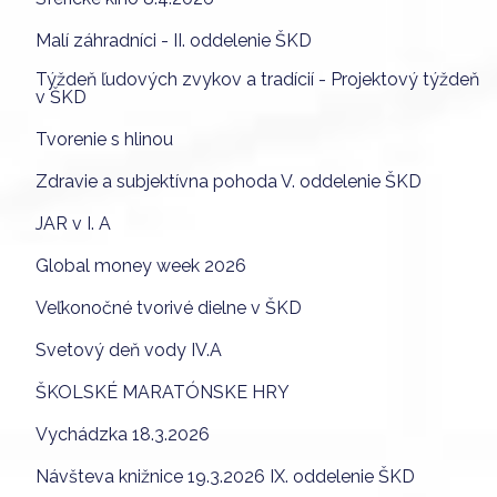
Malí záhradníci - II. oddelenie ŠKD
Týždeň ľudových zvykov a tradícií - Projektový týždeň
v ŠKD
Tvorenie s hlinou
Zdravie a subjektívna pohoda V. oddelenie ŠKD
JAR v I. A
Global money week 2026
Veľkonočné tvorivé dielne v ŠKD
Svetový deň vody IV.A
ŠKOLSKÉ MARATÓNSKE HRY
Vychádzka 18.3.2026
Návšteva knižnice 19.3.2026 IX. oddelenie ŠKD