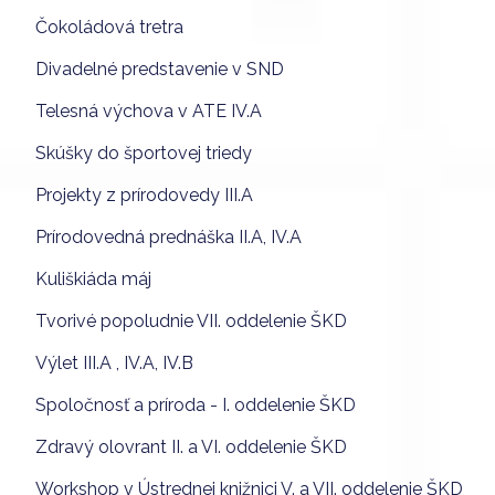
Čokoládová tretra
Divadelné predstavenie v SND
Telesná výchova v ATE IV.A
Skúšky do športovej triedy
Projekty z prírodovedy III.A
Prírodovedná prednáška II.A, IV.A
Kuliškiáda máj
Tvorivé popoludnie VII. oddelenie ŠKD
Výlet III.A , IV.A, IV.B
Spoločnosť a príroda - I. oddelenie ŠKD
Zdravý olovrant II. a VI. oddelenie ŠKD
Workshop v Ústrednej knižnici V. a VII. oddelenie ŠKD