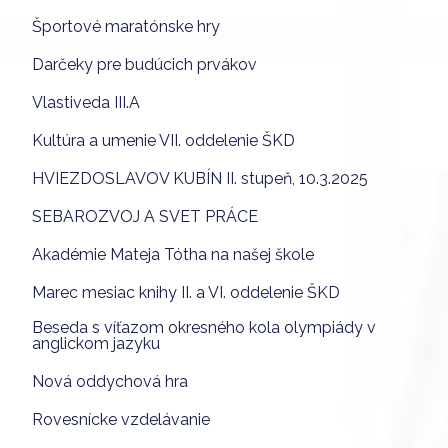
Športové maratónske hry
Darčeky pre budúcich prvákov
Vlastiveda III.A
Kultúra a umenie VII. oddelenie ŠKD
HVIEZDOSLAVOV KUBÍN II. stupeň, 10.3.2025
SEBAROZVOJ A SVET PRÁCE
Akadémie Mateja Tótha na našej škole
Marec mesiac knihy II. a VI. oddelenie ŠKD
Beseda s víťazom okresného kola olympiády v
anglickom jazyku
Nová oddychová hra
Rovesnícke vzdelávanie