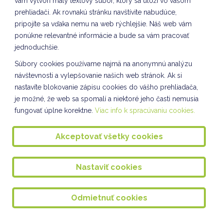
vám vytvorí malý textový súbor, ktorý sa uloží vo vašom
Vianočná pošta pre seniorov
prehliadači. Ak rovnakú stránku navštívite nabudúce,
Pečenie medovníkov - I. oddelenie ŠKD
pripojíte sa vďaka nemu na web rýchlejšie. Náš web vám
ponúkne relevantné informácie a bude sa vám pracovať
Kultúrny program pre starkých v Seniorcentre
jednoduchšie.
S láskou Seniorcentru
Súbory cookies používame najmä na anonymnú analýzu
návštevnosti a vylepšovanie našich web stránok. Ak si
Tvorenie na hodine CLIL v ŠKD
nastavíte blokovanie zápisu cookies do vášho prehliadača,
Nácvik piesne na Vianočný bazár
je možné, že web sa spomalí a niektoré jeho časti nemusia
fungovať úplne korektne.
Viac info k spracúvaniu cookies.
Vybíjaná dievčat
TVORIVÉ DIELNIČKY III. oddelenie ŠKD
Akceptovať všetky cookies
Spoločnosť a príroda III. oddelenie ŠKD
Nastaviť cookies
Tvorivé dielne VII. odddelenie ŠKD
KULIŠKIÁDA - NOVEMBER
Odmietnuť cookies
Slávnostné rozsvietenie stromčeka 2024