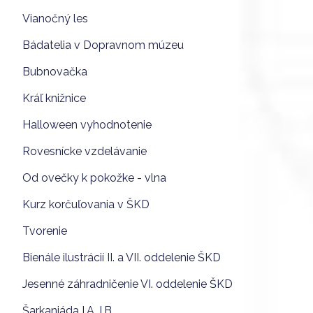
Vianočný les
Bádatelia v Dopravnom múzeu
Bubnovačka
Kráľ knižnice
Halloween vyhodnotenie
Rovesnícke vzdelávanie
Od ovečky k pokožke - vlna
Kurz korčuľovania v ŠKD
Tvorenie
Bienále ilustrácií II. a VII. oddelenie ŠKD
Jesenné záhradničenie VI. oddelenie ŠKD
Šarkaniáda I.A, I.B