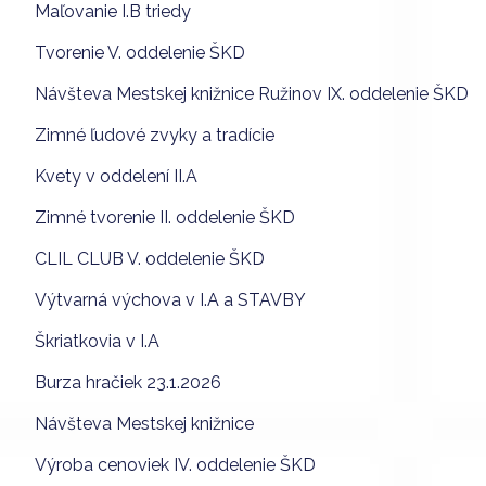
Maľovanie I.B triedy
Tvorenie V. oddelenie ŠKD
Návšteva Mestskej knižnice Ružinov IX. oddelenie ŠKD
Zimné ľudové zvyky a tradície
Kvety v oddelení II.A
Zimné tvorenie II. oddelenie ŠKD
CLIL CLUB V. oddelenie ŠKD
Výtvarná výchova v I.A a STAVBY
Škriatkovia v I.A
Burza hračiek 23.1.2026
Návšteva Mestskej knižnice
Výroba cenoviek IV. oddelenie ŠKD