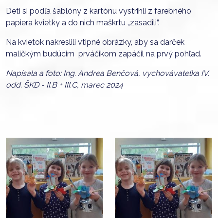
Deti si podľa šablóny z kartónu vystrihli z farebného
papiera kvietky a do nich maškrtu „zasadili“.
Na kvietok nakreslili vtipné obrázky, aby sa darček
maličkým budúcim prváčikom zapáčil na prvý pohľad.
Napísala a foto: Ing. Andrea Benčová, vychovávateľka IV.
odd. ŠKD - II.B + III.C, marec 2024