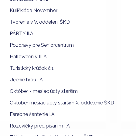
Kuliškiáda November
Tvorenie v V. oddelení ŠKD
PÁRTY II.A
Pozdravy pre Seniorcentrum
Halloween v III.A
Turistický krúžok č.1
Učenie hrou I.A
Október - mesiac úcty starším
Október mesiac úcty starším X. oddelenie ŠKD
Farebné šantenie I.A
Rozcvičky pred písaním I.A