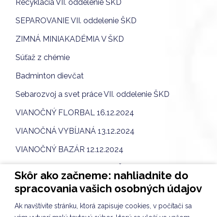
Recyklácia VII. oddelenie ŠKD
SEPAROVANIE VII. oddelenie ŠKD
ZIMNÁ MINIAKADÉMIA V ŠKD
Súťaž z chémie
Badminton dievčat
Sebarozvoj a svet práce VII. oddelenie ŠKD
VIANOČNÝ FLORBAL 16.12.2024
VIANOČNÁ VYBÍJANÁ 13.12.2024
VIANOČNÝ BAZÁR 12.12.2024
Vianočný bazár II. oddelenie ŠKD
Skôr ako začneme: nahliadnite do
SEPAROVANIE - VII. oddelenie ŠKD
spracovania vašich osobných údajov
Výstupná prax študentiek v ŠKD
Ak navštívite stránku, ktorá zapisuje cookies, v počítači sa