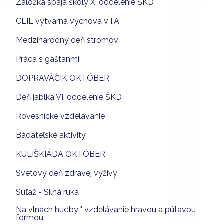
Záložka spája školy X. oddelenie ŠKD
CLIL výtvarná výchova v I.A
Medzinárodný deň stromov
Práca s gaštanmi
DOPRAVÁČIK OKTÓBER
Deň jablka VI. oddelenie ŠKD
Rovesnícke vzdelávanie
Bádateľské aktivity
KULIŠKIÁDA OKTÓBER
Svetový deň zdravej výživy
Súťaž - Silná ruka
Na vlnách hudby " vzdelávanie hravou a pútavou
formou