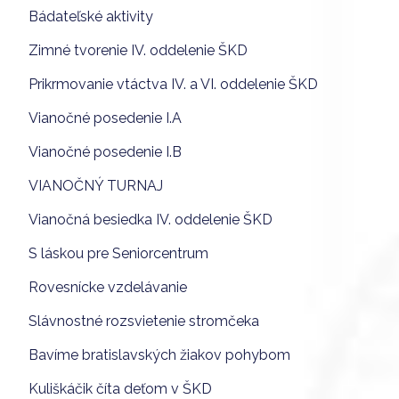
Bádateľské aktivity
Zimné tvorenie IV. oddelenie ŠKD
Prikrmovanie vtáctva IV. a VI. oddelenie ŠKD
Vianočné posedenie I.A
Vianočné posedenie I.B
VIANOČNÝ TURNAJ
Vianočná besiedka IV. oddelenie ŠKD
S láskou pre Seniorcentrum
Rovesnícke vzdelávanie
Slávnostné rozsvietenie stromčeka
Bavíme bratislavských žiakov pohybom
Kuliškáčik číta deťom v ŠKD