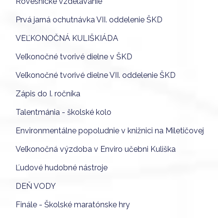
Rovesnícke vzdelávanie
Prvá jarná ochutnávka VII. oddelenie ŠKD
VEĽKONOČNÁ KULIŠKIÁDA
Veľkonočné tvorivé dielne v ŠKD
Veľkonočné tvorivé dielne VII. oddelenie ŠKD
Zápis do I. ročníka
Talentmánia - školské kolo
Environmentálne popoludnie v knižnici na Miletičovej
Veľkonočná výzdoba v Enviro učebni Kuliška
Ľudové hudobné nástroje
DEŇ VODY
Finále - Školské maratónske hry