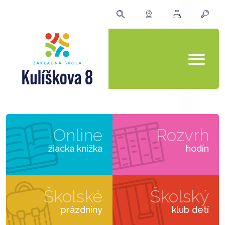
Online
Rozvrh
žiacka knižka
hodín
Školské
Školský
prázdniny
klub detí