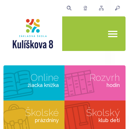
Online
Rozvrh
žiacka knižka
hodín
Školské
Školský
prázdniny
klub detí