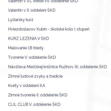
Valentín v II.C triede VII. oddelenie ŠKD
Valentín v II. oddelení ŠKD
Lyžiarsky kurz
Hviezdoslavov Kubín - školské kolo I. stupeň
KURZ LEZENIA V ŠKD
Maľovanie I.B triedy
Tvorenie V. oddelenie ŠKD
Návšteva Mestskej knižnice Ružinov IX. oddelenie ŠKD
Zimné ľudové zvyky a tradície
Kvety v oddelení II.A
Zimné tvorenie II. oddelenie ŠKD
CLIL CLUB V. oddelenie ŠKD