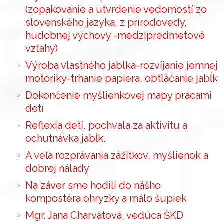
(zopakovanie a utvrdenie vedomostí zo
slovenského jazyka, z prírodovedy,
hudobnej výchovy -medzipredmetové
vzťahy)
Výroba vlastného jablka-rozvíjanie jemnej
motoriky-trhanie papiera, obtláčanie jabĺk
Dokončenie myšlienkovej mapy prácami
detí
Reflexia detí, pochvala za aktivitu a
ochutnávka jabĺk.
A veľa rozprávania zážitkov, myšlienok a
dobrej nálady
Na záver sme hodili do nášho
kompostéra ohryzky a málo šupiek
Mgr. Jana Charvátová, vedúca ŠKD