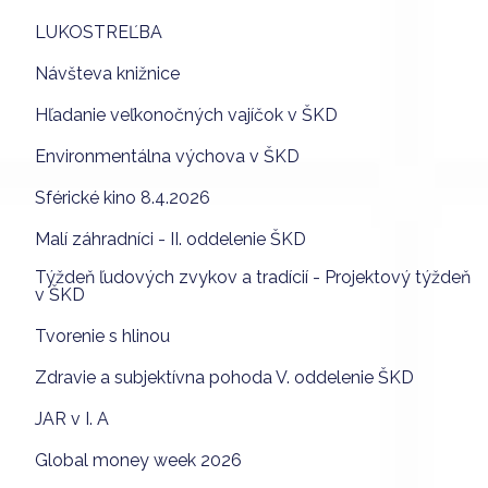
LUKOSTREĽBA
Návšteva knižnice
Hľadanie veľkonočných vajíčok v ŠKD
Environmentálna výchova v ŠKD
Sférické kino 8.4.2026
Malí záhradníci - II. oddelenie ŠKD
Týždeň ľudových zvykov a tradícií - Projektový týždeň
v ŠKD
Tvorenie s hlinou
Zdravie a subjektívna pohoda V. oddelenie ŠKD
JAR v I. A
Global money week 2026