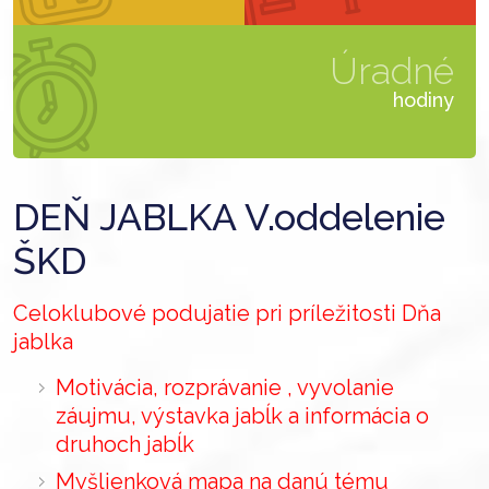
Úradné
hodiny
DEŇ JABLKA V.oddelenie
ŠKD
Celoklubové podujatie pri príležitosti Dňa
jablka
Motivácia, rozprávanie , vyvolanie
záujmu, výstavka jabĺk a informácia o
druhoch jabĺk
Myšlienková mapa na danú tému