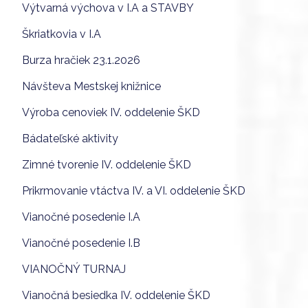
Výtvarná výchova v I.A a STAVBY
Škriatkovia v I.A
Burza hračiek 23.1.2026
Návšteva Mestskej knižnice
Výroba cenoviek IV. oddelenie ŠKD
Bádateľské aktivity
Zimné tvorenie IV. oddelenie ŠKD
Prikrmovanie vtáctva IV. a VI. oddelenie ŠKD
Vianočné posedenie I.A
Vianočné posedenie I.B
VIANOČNÝ TURNAJ
Vianočná besiedka IV. oddelenie ŠKD