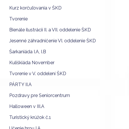
Kurz korčuľovania v ŠKD
Tvorenie
Bienále ilustrácií II. a VII. oddelenie ŠKD
Jesenné záhradničenie VI. oddelenie ŠKD
Šarkaniáda I.A, I.B
Kuliškiáda November
Tvorenie v V. oddelení ŠKD
PÁRTY II.A
Pozdravy pre Seniorcentrum
Halloween v III.A
Turistický krúžok č.1
Učenie hrou I.A