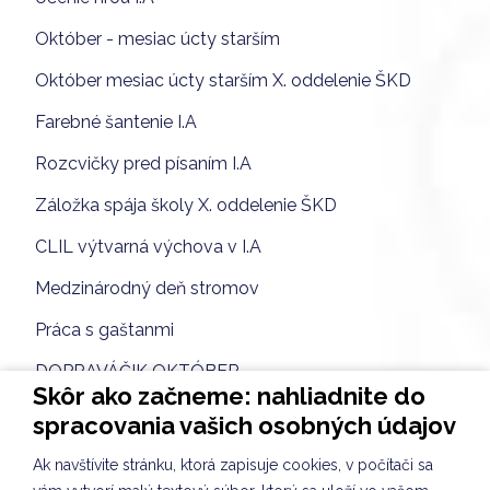
Október - mesiac úcty starším
Október mesiac úcty starším X. oddelenie ŠKD
Farebné šantenie I.A
Rozcvičky pred písaním I.A
Záložka spája školy X. oddelenie ŠKD
CLIL výtvarná výchova v I.A
Medzinárodný deň stromov
Práca s gaštanmi
DOPRAVÁČIK OKTÓBER
Skôr ako začneme: nahliadnite do
Deň jablka VI. oddelenie ŠKD
spracovania vašich osobných údajov
Rovesnícke vzdelávanie
Ak navštívite stránku, ktorá zapisuje cookies, v počítači sa