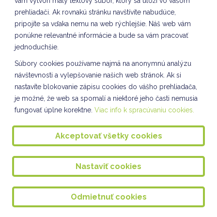
vám vytvorí malý textový súbor, ktorý sa uloží vo vašom
Bádateľské aktivity
prehliadači. Ak rovnakú stránku navštívite nabudúce,
KULIŠKIÁDA OKTÓBER
pripojíte sa vďaka nemu na web rýchlejšie. Náš web vám
ponúkne relevantné informácie a bude sa vám pracovať
Svetový deň zdravej výživy
jednoduchšie.
Súťaž - Silná ruka
Súbory cookies používame najmä na anonymnú analýzu
Na vlnách hudby " vzdelávanie hravou a pútavou
návštevnosti a vylepšovanie našich web stránok. Ak si
formou
nastavíte blokovanie zápisu cookies do vášho prehliadača,
je možné, že web sa spomalí a niektoré jeho časti nemusia
Pozdravy pre seniorov
fungovať úplne korektne.
Viac info k spracúvaniu cookies.
Svetový deň zvierat
Akceptovať všetky cookies
DREVENÉ DIVADLO v ŠKD
Dopraváčik IV. a V, oddelenie ŠKD
Nastaviť cookies
Presádzanie kvetov II. oddelenie ŠKD
Svetový deň mlieka II. oddelenie ŠKD
Odmietnuť cookies
ETŠ