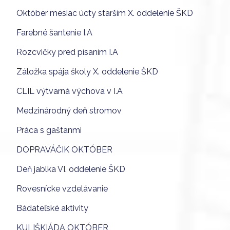
Október mesiac úcty starším X. oddelenie ŠKD
Farebné šantenie I.A
Rozcvičky pred písaním I.A
Záložka spája školy X. oddelenie ŠKD
CLIL výtvarná výchova v I.A
Medzinárodný deň stromov
Práca s gaštanmi
DOPRAVÁČIK OKTÓBER
Deň jablka VI. oddelenie ŠKD
Rovesnícke vzdelávanie
Bádateľské aktivity
KULIŠKIÁDA OKTÓBER