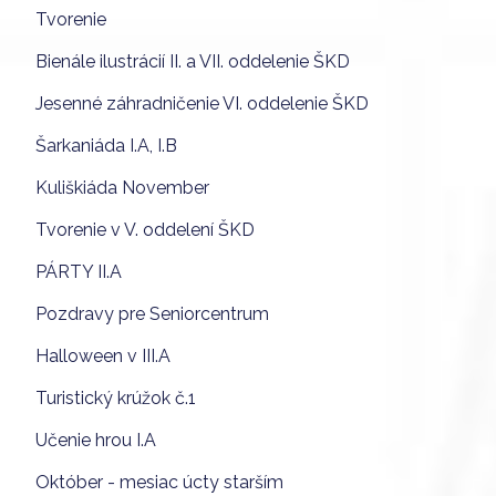
Tvorenie
Bienále ilustrácií II. a VII. oddelenie ŠKD
Jesenné záhradničenie VI. oddelenie ŠKD
Šarkaniáda I.A, I.B
Kuliškiáda November
Tvorenie v V. oddelení ŠKD
PÁRTY II.A
Pozdravy pre Seniorcentrum
Halloween v III.A
Turistický krúžok č.1
Učenie hrou I.A
Október - mesiac úcty starším