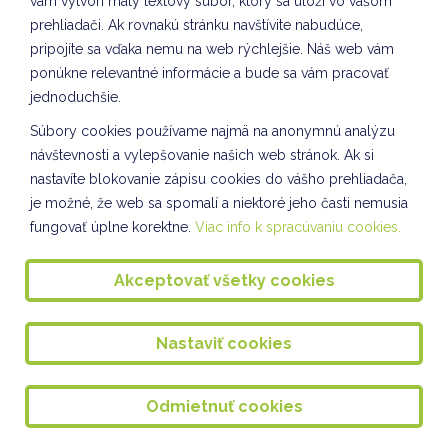
vám vytvorí malý textový súbor, ktorý sa uloží vo vašom
Výlet III.A , IV.A, IV.B
prehliadači. Ak rovnakú stránku navštívite nabudúce,
pripojíte sa vďaka nemu na web rýchlejšie. Náš web vám
Spoločnosť a príroda - I. oddelenie ŠKD
ponúkne relevantné informácie a bude sa vám pracovať
Zdravý olovrant II. a VI. oddelenie ŠKD
jednoduchšie.
Workshop v Ústrednej knižnici V. a VII. oddelenie ŠKD
Súbory cookies používame najmä na anonymnú analýzu
návštevnosti a vylepšovanie našich web stránok. Ak si
REVITALIZÁCIA POCITOVÉHO CHODNÍKA
nastavíte blokovanie zápisu cookies do vášho prehliadača,
je možné, že web sa spomalí a niektoré jeho časti nemusia
Pozorovanie prírody
fungovať úplne korektne.
Viac info k spracúvaniu cookies.
Rovesnícke vzdelávanie
Akceptovať všetky cookies
Spoločnosť a príroda I. oddelenie ŠKD
Deň matiek I. oddelenie ŠKD
Nastaviť cookies
Želania pre mamičku VII. oddelenie ŠKD
RUŽINOVSKÝ IDOL
Odmietnuť cookies
DEŇ MATIEK VII. oddelenie ŠKD