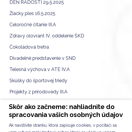
DEŇ RADOSTI 29.5.2025
Žiacky ples 16.5.2025
Celoročné čítanie III.A
Zdravý olovrant IV. oddelenie ŠKD
Čokoládová tretra
Divadelné predstavenie v SND
Telesná výchova v ATE IV.A
Skúšky do športovej triedy
Projekty z prírodovedy III.A
Prírodovedná prednáška II.A, IV.A
Skôr ako začneme: nahliadnite do
spracovania vašich osobných údajov
Kuliškiáda máj
Tvorivé popoludnie VII. oddelenie ŠKD
Ak navštívite stránku, ktorá zapisuje cookies, v počítači sa