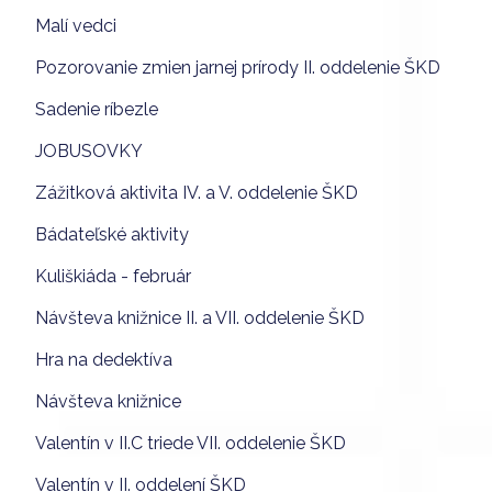
Malí vedci
Pozorovanie zmien jarnej prírody II. oddelenie ŠKD
Sadenie ríbezle
JOBUSOVKY
Zážitková aktivita IV. a V. oddelenie ŠKD
Bádateľské aktivity
Kuliškiáda - február
Návšteva knižnice II. a VII. oddelenie ŠKD
Hra na dedektíva
Návšteva knižnice
Valentín v II.C triede VII. oddelenie ŠKD
Valentín v II. oddelení ŠKD