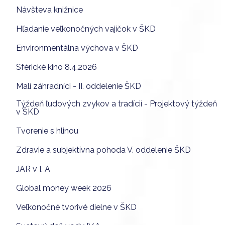
Návšteva knižnice
Hľadanie veľkonočných vajíčok v ŠKD
Environmentálna výchova v ŠKD
Sférické kino 8.4.2026
Malí záhradníci - II. oddelenie ŠKD
Týždeň ľudových zvykov a tradícií - Projektový týždeň
v ŠKD
Tvorenie s hlinou
Zdravie a subjektívna pohoda V. oddelenie ŠKD
JAR v I. A
Global money week 2026
Veľkonočné tvorivé dielne v ŠKD