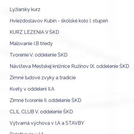
Lyžiarsky kurz
Hviezdoslavov Kubín - školské kolo I. stupeň
KURZ LEZENIA V ŠKD
Maľovanie I.B triedy
Tvorenie V. oddelenie ŠKD
Návšteva Mestskej knižnice Ružinov IX. oddelenie ŠKD
Zimné ľudové zvyky a tradície
Kvety v oddelení II.A
Zimné tvorenie II. oddelenie ŠKD
CLIL CLUB V. oddelenie ŠKD
Výtvarná výchova v I.A a STAVBY