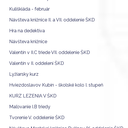
Kuliškiáda - február
Návšteva knižnice II. a VII. oddelenie ŠKD
Hra na dedektíva
Návšteva knižnice
Valentín v II.C triede VII. oddelenie ŠKD
Valentín v II. oddelení ŠKD
Lyžiarsky kurz
Hviezdoslavov Kubín - školské kolo I. stupeň
KURZ LEZENIA V ŠKD
Maľovanie I.B triedy
Tvorenie V. oddelenie ŠKD