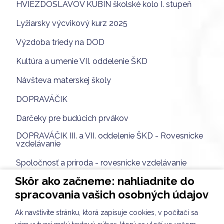
HVIEZDOSLAVOV KUBÍN školské kolo I. stupeň
Lyžiarsky výcvikový kurz 2025
Výzdoba triedy na DOD
Kultúra a umenie VII. oddelenie ŠKD
Návšteva materskej školy
DOPRAVÁČIK
Darčeky pre budúcich prvákov
DOPRAVÁČIK III. a VII. oddelenie ŠKD - Rovesnícke
vzdelávanie
Spoločnosť a príroda - rovesnícke vzdelávanie
Skôr ako začneme: nahliadnite do
Sebarozvoj a svet práce I. oddelenie ŠKD
spracovania vašich osobných údajov
CLIL v ŠKD I. oddelenie ŠKD
Ak navštívite stránku, ktorá zapisuje cookies, v počítači sa
Komunikácia a práca s informáciami VII. oddelenie