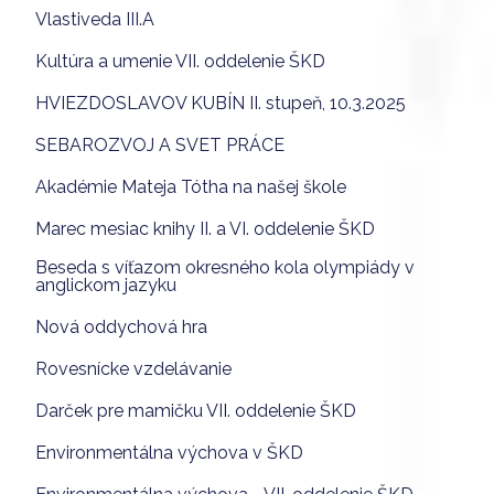
Vlastiveda III.A
Kultúra a umenie VII. oddelenie ŠKD
HVIEZDOSLAVOV KUBÍN II. stupeň, 10.3.2025
SEBAROZVOJ A SVET PRÁCE
Akadémie Mateja Tótha na našej škole
Marec mesiac knihy II. a VI. oddelenie ŠKD
Beseda s víťazom okresného kola olympiády v
anglickom jazyku
Nová oddychová hra
Rovesnícke vzdelávanie
Darček pre mamičku VII. oddelenie ŠKD
Environmentálna výchova v ŠKD