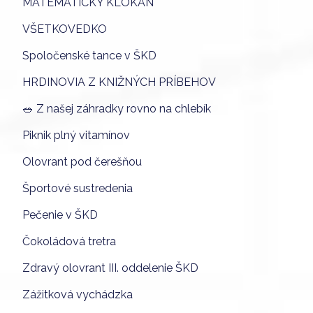
MATEMATICKÝ KLOKAN
VŠETKOVEDKO
Spoločenské tance v ŠKD
HRDINOVIA Z KNIŽNÝCH PRÍBEHOV
🥗 Z našej záhradky rovno na chlebík
Piknik plný vitamínov
Olovrant pod čerešňou
Športové sustredenia
Pečenie v ŠKD
Čokoládová tretra
Zdravý olovrant III. oddelenie ŠKD
Zážitková vychádzka