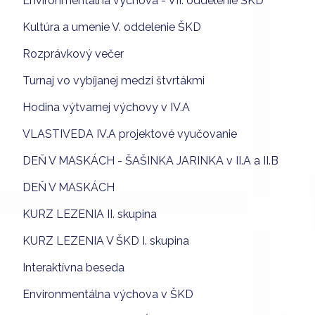
Environmentálna výchova - VII. oddelenie ŠKD
Kultúra a umenie V. oddelenie ŠKD
Rozprávkový večer
Turnaj vo vybíjanej medzi štvrtákmi
Hodina výtvarnej výchovy v IV.A
VLASTIVEDA IV.A projektové vyučovanie
DEŇ V MASKÁCH - ŠAŠINKA JARINKA v II.A a II.B
DEŇ V MASKÁCH
KURZ LEZENIA II. skupina
KURZ LEZENIA V ŠKD I. skupina
Interaktívna beseda
Environmentálna výchova v ŠKD