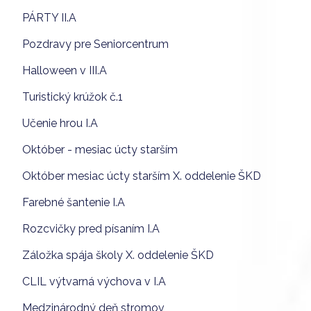
PÁRTY II.A
Pozdravy pre Seniorcentrum
Halloween v III.A
Turistický krúžok č.1
Učenie hrou I.A
Október - mesiac úcty starším
Október mesiac úcty starším X. oddelenie ŠKD
Farebné šantenie I.A
Rozcvičky pred písaním I.A
Záložka spája školy X. oddelenie ŠKD
CLIL výtvarná výchova v I.A
Medzinárodný deň stromov