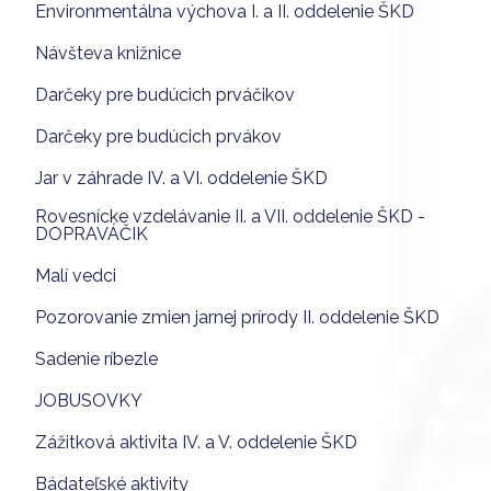
Environmentálna výchova I. a II. oddelenie ŠKD
Návšteva knižnice
Darčeky pre budúcich prváčikov
Darčeky pre budúcich prvákov
Jar v záhrade IV. a VI. oddelenie ŠKD
Rovesnícke vzdelávanie II. a VII. oddelenie ŠKD -
DOPRAVÁČIK
Malí vedci
Pozorovanie zmien jarnej prírody II. oddelenie ŠKD
Sadenie ríbezle
JOBUSOVKY
Zážitková aktivita IV. a V. oddelenie ŠKD
Bádateľské aktivity