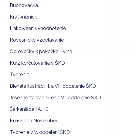
Bubnovačka
Kráľ knižnice
Halloween vyhodnotenie
Rovesnícke vzdelávanie
Od ovečky k pokožke - vlna
Kurz korčuľovania v ŠKD
Tvorenie
Bienále ilustrácií II. a VII. oddelenie ŠKD
Jesenné záhradničenie VI. oddelenie ŠKD
Šarkaniáda I.A, I.B
Kuliškiáda November
Tvorenie v V. oddelení ŠKD