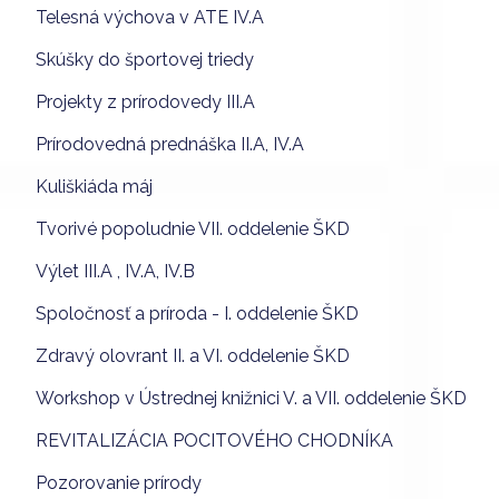
Telesná výchova v ATE IV.A
Skúšky do športovej triedy
Projekty z prírodovedy III.A
Prírodovedná prednáška II.A, IV.A
Kuliškiáda máj
Tvorivé popoludnie VII. oddelenie ŠKD
Výlet III.A , IV.A, IV.B
Spoločnosť a príroda - I. oddelenie ŠKD
Zdravý olovrant II. a VI. oddelenie ŠKD
Workshop v Ústrednej knižnici V. a VII. oddelenie ŠKD
REVITALIZÁCIA POCITOVÉHO CHODNÍKA
Pozorovanie prírody