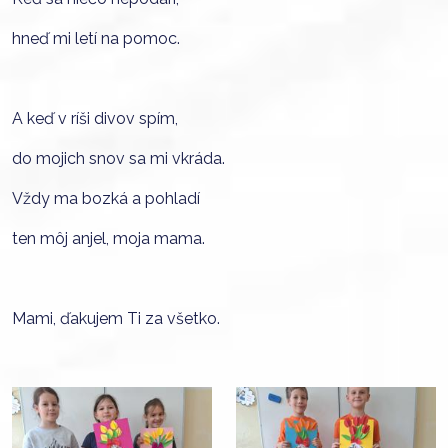
hneď mi letí na pomoc.
A keď v ríši divov spím,
do mojich snov sa mi vkráda.
Vždy ma bozká a pohladí
ten môj anjel, moja mama.
Mami, ďakujem Ti za všetko.