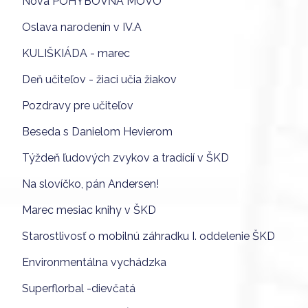
Nová POHYBOVŇA MOVO
Oslava narodenín v IV.A
KULIŠKIÁDA - marec
Deň učiteľov - žiaci učia žiakov
Pozdravy pre učiteľov
Beseda s Danielom Hevierom
Týždeň ľudových zvykov a tradícií v ŠKD
Na slovíčko, pán Andersen!
Marec mesiac knihy v ŠKD
Starostlivosť o mobilnú záhradku I. oddelenie ŠKD
Environmentálna vychádzka
Superflorbal -dievčatá