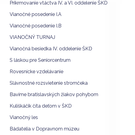
Prikrmovanie vtáctva IV. a VI. oddelenie ŠKD
Vianočné posedenie I.A
Vianočné posedenie I.B
VIANOČNÝ TURNAJ
Vianočná besiedka IV. oddelenie ŠKD
S láskou pre Seniorcentrum
Rovesnícke vzdelávanie
Slávnostné rozsvietenie stromčeka
Bavíme bratislavských žiakov pohybom
Kuliškáčik číta deťom v ŠKD
Vianočný les
Bádatelia v Dopravnom múzeu