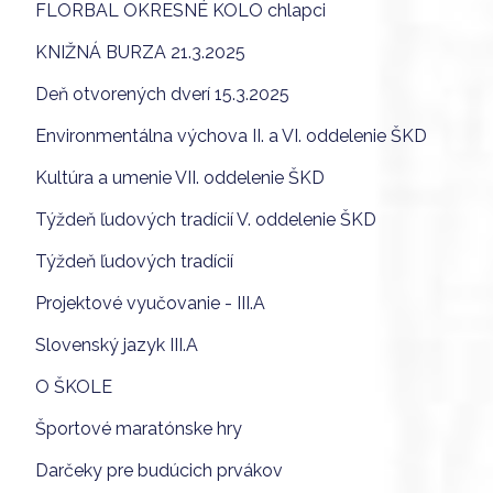
FLORBAL OKRESNÉ KOLO chlapci
KNIŽNÁ BURZA 21.3.2025
Deň otvorených dverí 15.3.2025
Environmentálna výchova II. a VI. oddelenie ŠKD
Kultúra a umenie VII. oddelenie ŠKD
Týždeň ľudových tradícií V. oddelenie ŠKD
Týždeň ľudových tradícií
Projektové vyučovanie - III.A
Slovenský jazyk III.A
O ŠKOLE
Športové maratónske hry
Darčeky pre budúcich prvákov