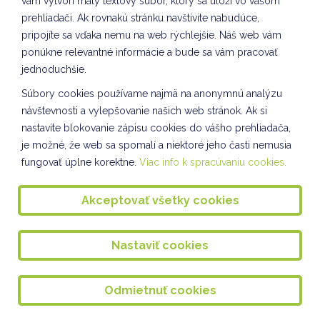
vám vytvorí malý textový súbor, ktorý sa uloží vo vašom
ŠKD
prehliadači. Ak rovnakú stránku navštívite nabudúce,
Sebarozvoj a svet práce VI. oddelenie ŠKD
pripojíte sa vďaka nemu na web rýchlejšie. Náš web vám
ponúkne relevantné informácie a bude sa vám pracovať
Environmentálne premietanie
jednoduchšie.
Sadenie mikrozeleniny VIII. oddelenie ŠKD
Súbory cookies používame najmä na anonymnú analýzu
BURZA HRAČIEK
návštevnosti a vylepšovanie našich web stránok. Ak si
nastavíte blokovanie zápisu cookies do vášho prehliadača,
Sebarozvoj a svet práce II. oddelenie ŠKD
je možné, že web sa spomalí a niektoré jeho časti nemusia
fungovať úplne korektne.
Viac info k spracúvaniu cookies.
Návšteva Ústrednej knižnice na Miletičovej ulici
Spoločnosť a príroda - rovesnícke vzdelávanie
Akceptovať všetky cookies
Čitateľské aktivity III. oddelenie ŠKD
Nastaviť cookies
Spoločnosť a príroda I. oddelenie ŠKD
DOPRAVÁČIK
Odmietnuť cookies
Rovesnícke vzdelávanie