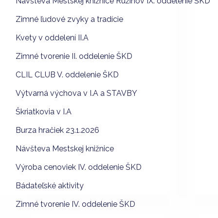
Návšteva Mestskej knižnice Ružinov IX. oddelenie ŠKD
Zimné ľudové zvyky a tradície
Kvety v oddelení II.A
Zimné tvorenie II. oddelenie ŠKD
CLIL CLUB V. oddelenie ŠKD
Výtvarná výchova v I.A a STAVBY
Škriatkovia v I.A
Burza hračiek 23.1.2026
Návšteva Mestskej knižnice
Výroba cenoviek IV. oddelenie ŠKD
Bádateľské aktivity
Zimné tvorenie IV. oddelenie ŠKD