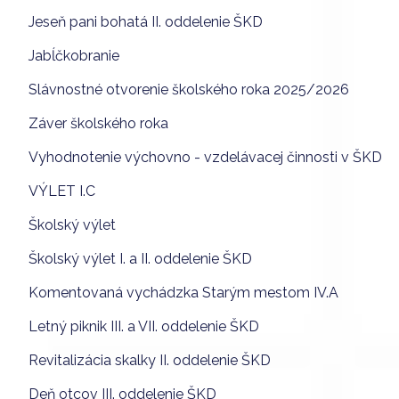
Jeseň pani bohatá II. oddelenie ŠKD
Jabĺčkobranie
Slávnostné otvorenie školského roka 2025/2026
Záver školského roka
Vyhodnotenie výchovno - vzdelávacej činnosti v ŠKD
VÝLET I.C
Školský výlet
Školský výlet I. a II. oddelenie ŠKD
Komentovaná vychádzka Starým mestom IV.A
Letný piknik III. a VII. oddelenie ŠKD
Revitalizácia skalky II. oddelenie ŠKD
Deň otcov III. oddelenie ŠKD