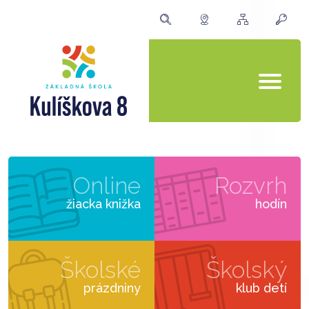
Online
Rozvrh
žiacka knižka
hodín
Školské
Školský
prázdniny
klub detí