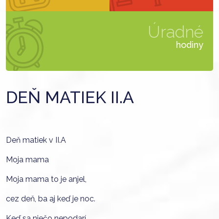
Úradné
hodiny
DEŇ MATIEK II.A
Deň matiek v II.A
Moja mama
Moja mama to je anjel,
cez deň, ba aj keď je noc.
Keď sa niečo nepodarí,