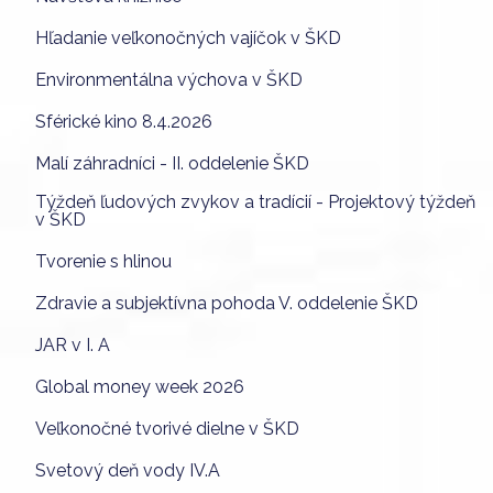
Hľadanie veľkonočných vajíčok v ŠKD
Environmentálna výchova v ŠKD
Sférické kino 8.4.2026
Malí záhradníci - II. oddelenie ŠKD
Týždeň ľudových zvykov a tradícií - Projektový týždeň
v ŠKD
Tvorenie s hlinou
Zdravie a subjektívna pohoda V. oddelenie ŠKD
JAR v I. A
Global money week 2026
Veľkonočné tvorivé dielne v ŠKD
Svetový deň vody IV.A