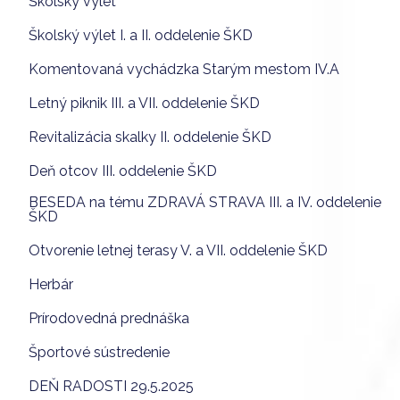
Školský výlet
Školský výlet I. a II. oddelenie ŠKD
Komentovaná vychádzka Starým mestom IV.A
Letný piknik III. a VII. oddelenie ŠKD
Revitalizácia skalky II. oddelenie ŠKD
Deň otcov III. oddelenie ŠKD
BESEDA na tému ZDRAVÁ STRAVA III. a IV. oddelenie
ŠKD
Otvorenie letnej terasy V. a VII. oddelenie ŠKD
Herbár
Prírodovedná prednáška
Športové sústredenie
DEŇ RADOSTI 29.5.2025