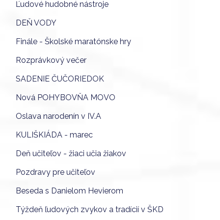
Ľudové hudobné nástroje
DEŇ VODY
Finále - Školské maratónske hry
Rozprávkový večer
SADENIE ČUČORIEDOK
Nová POHYBOVŇA MOVO
Oslava narodenín v IV.A
KULIŠKIÁDA - marec
Deň učiteľov - žiaci učia žiakov
Pozdravy pre učiteľov
Beseda s Danielom Hevierom
Týždeň ľudových zvykov a tradícií v ŠKD