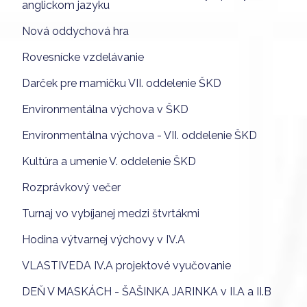
anglickom jazyku
Nová oddychová hra
Rovesnícke vzdelávanie
Darček pre mamičku VII. oddelenie ŠKD
Environmentálna výchova v ŠKD
Environmentálna výchova - VII. oddelenie ŠKD
Kultúra a umenie V. oddelenie ŠKD
Rozprávkový večer
Turnaj vo vybíjanej medzi štvrtákmi
Hodina výtvarnej výchovy v IV.A
VLASTIVEDA IV.A projektové vyučovanie
DEŇ V MASKÁCH - ŠAŠINKA JARINKA v II.A a II.B