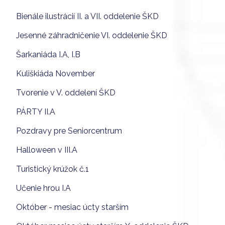
Bienále ilustrácií II. a VII. oddelenie ŠKD
Jesenné záhradničenie VI. oddelenie ŠKD
Šarkaniáda I.A, I.B
Kuliškiáda November
Tvorenie v V. oddelení ŠKD
PÁRTY II.A
Pozdravy pre Seniorcentrum
Halloween v III.A
Turistický krúžok č.1
Učenie hrou I.A
Október - mesiac úcty starším