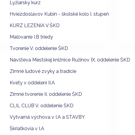
Lyžiarsky kurz
Hviezdoslavov Kubín - školské kolo I. stupeň
KURZ LEZENIA V ŠKD
Maľovanie I.B triedy
Tvorenie V. oddelenie ŠKD
Návšteva Mestskej knižnice Ružinov IX. oddelenie ŠKD
Zimné ľudové zvyky a tradície
Kvety v oddelení II.A
Zimné tvorenie II. oddelenie ŠKD
CLIL CLUB V. oddelenie ŠKD
Výtvarná výchova v I.A a STAVBY
Škriatkovia v I.A