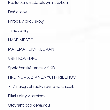
Rozlúčka s Bádateľským krúžkom
Deň otcov
Príroda v okolí školy
Tímové hry
NAŠE MESTO
MATEMATICKÝ KLOKAN
VŠETKOVEDKO
Spoločenské tance v ŠKD
HRDINOVIA Z KNIŽNÝCH PRÍBEHOV
🥗 Z našej záhradky rovno na chlebík
Piknik plný vitamínov
Olovrant pod čerešňou