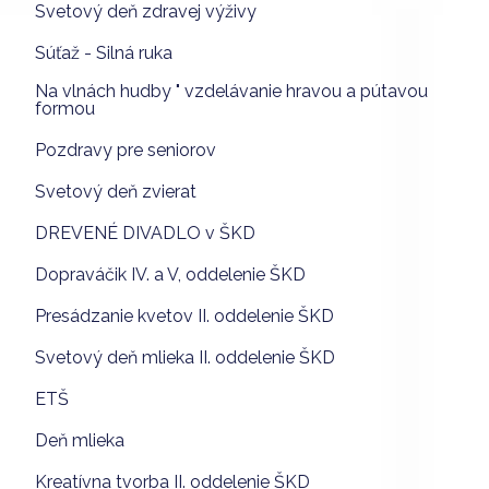
Svetový deň zdravej výživy
Súťaž - Silná ruka
Na vlnách hudby " vzdelávanie hravou a pútavou
formou
Pozdravy pre seniorov
Svetový deň zvierat
DREVENÉ DIVADLO v ŠKD
Dopraváčik IV. a V, oddelenie ŠKD
Presádzanie kvetov II. oddelenie ŠKD
Svetový deň mlieka II. oddelenie ŠKD
ETŠ
Deň mlieka
Kreatívna tvorba II. oddelenie ŠKD