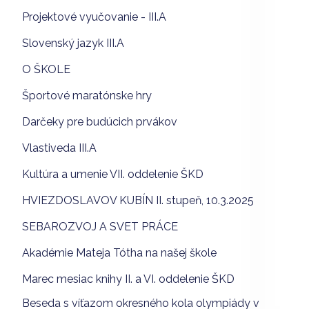
Projektové vyučovanie - III.A
Slovenský jazyk III.A
O ŠKOLE
Športové maratónske hry
Darčeky pre budúcich prvákov
Vlastiveda III.A
Kultúra a umenie VII. oddelenie ŠKD
HVIEZDOSLAVOV KUBÍN II. stupeň, 10.3.2025
SEBAROZVOJ A SVET PRÁCE
Akadémie Mateja Tótha na našej škole
Marec mesiac knihy II. a VI. oddelenie ŠKD
Beseda s víťazom okresného kola olympiády v