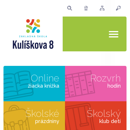
Online
Rozvrh
žiacka knižka
hodín
Školské
Školský
prázdniny
klub detí