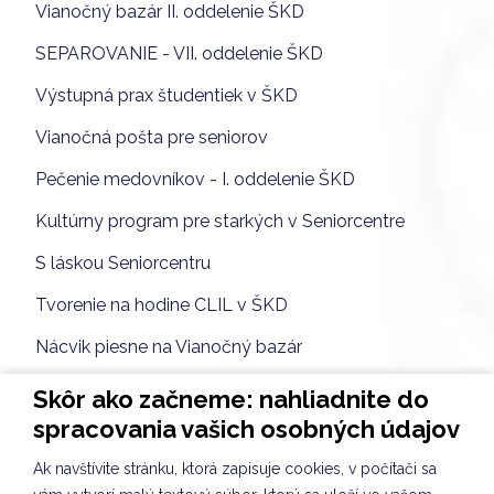
Vianočný bazár II. oddelenie ŠKD
SEPAROVANIE - VII. oddelenie ŠKD
Výstupná prax študentiek v ŠKD
Vianočná pošta pre seniorov
Pečenie medovníkov - I. oddelenie ŠKD
Kultúrny program pre starkých v Seniorcentre
S láskou Seniorcentru
Tvorenie na hodine CLIL v ŠKD
Nácvik piesne na Vianočný bazár
Vybíjaná dievčat
Skôr ako začneme: nahliadnite do
spracovania vašich osobných údajov
TVORIVÉ DIELNIČKY III. oddelenie ŠKD
Ak navštívite stránku, ktorá zapisuje cookies, v počítači sa
Spoločnosť a príroda III. oddelenie ŠKD