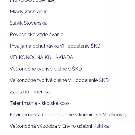
PRÍRODOVEDA III.A
Mladý záchranár
Slávik Slovenska
Rovesnícke vzdelávanie
Prvá jarná ochutnávka VII. oddelenie ŠKD
VEĽKONOČNÁ KULIŠKIÁDA
Veľkonočné tvorivé dielne v ŠKD
Veľkonočné tvorivé dielne VII. oddelenie ŠKD
Zápis do I. ročníka
Talentmánia - školské kolo
Environmentálne popoludnie v knižnici na Miletičovej
Veľkonočná výzdoba v Enviro učebni Kuliška