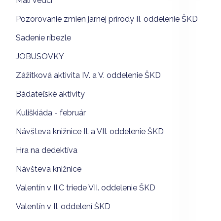
Malí vedci
Pozorovanie zmien jarnej prírody II. oddelenie ŠKD
Sadenie ríbezle
JOBUSOVKY
Zážitková aktivita IV. a V. oddelenie ŠKD
Bádateľské aktivity
Kuliškiáda - február
Návšteva knižnice II. a VII. oddelenie ŠKD
Hra na dedektíva
Návšteva knižnice
Valentín v II.C triede VII. oddelenie ŠKD
Valentín v II. oddelení ŠKD