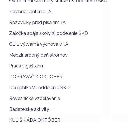
Október mesiac úcty starším X. oddelenie ŠKD
Farebné šantenie I.A
Rozcvičky pred písaním I.A
Záložka spája školy X. oddelenie ŠKD
CLIL výtvarná výchova v I.A
Medzinárodný deň stromov
Práca s gaštanmi
DOPRAVÁČIK OKTÓBER
Deň jablka VI. oddelenie ŠKD
Rovesnícke vzdelávanie
Bádateľské aktivity
KULIŠKIÁDA OKTÓBER