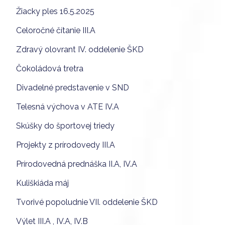
Žiacky ples 16.5.2025
Celoročné čítanie III.A
Zdravý olovrant IV. oddelenie ŠKD
Čokoládová tretra
Divadelné predstavenie v SND
Telesná výchova v ATE IV.A
Skúšky do športovej triedy
Projekty z prírodovedy III.A
Prírodovedná prednáška II.A, IV.A
Kuliškiáda máj
Tvorivé popoludnie VII. oddelenie ŠKD
Výlet III.A , IV.A, IV.B