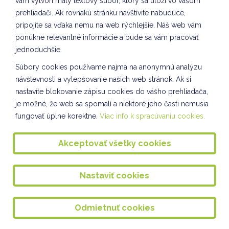
vám vytvorí malý textový súbor, ktorý sa uloží vo vašom
Tvorivé dielne VII. odddelenie ŠKD
prehliadači. Ak rovnakú stránku navštívite nabudúce,
pripojíte sa vďaka nemu na web rýchlejšie. Náš web vám
KULIŠKIÁDA - NOVEMBER
ponúkne relevantné informácie a bude sa vám pracovať
Slávnostné rozsvietenie stromčeka 2024
jednoduchšie.
Tvorba kostýmov VII. oddelenie ŠKD
Súbory cookies používame najmä na anonymnú analýzu
návštevnosti a vylepšovanie našich web stránok. Ak si
Príprava adventu na škole
nastavíte blokovanie zápisu cookies do vášho prehliadača,
je možné, že web sa spomalí a niektoré jeho časti nemusia
Spoločnosť a príroda II. oddelenie ŠKD
fungovať úplne korektne.
Viac info k spracúvaniu cookies.
Svetový deň pozdravov VIII. oddelenie ŠKD
Akceptovať všetky cookies
Vianočné tvorenie VII. oddelenie ŠKD
Kuliškáčik číta deťom I. oddelenie ŠKD
Nastaviť cookies
Kuliškáčik číta deťom II. oddelenie ŠKD
Kuliškáčik číta deťom IV. oddelenie a III. oddelenie ŠKD
Odmietnuť cookies
Knižničné pexeso - V. a VII. oddelenie ŠKD