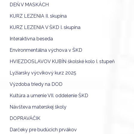
DEŇ V MASKÁCH
KURZ LEZENIA II. skupina
KURZ LEZENIA V ŠKD I. skupina
Interaktívna beseda
Environmentálna výchova v ŠKD
HVIEZDOSLAVOV KUBÍN školské kolo I. stupeň
Lyžiarsky výcvikový kurz 2025
Výzdoba triedy na DOD
Kultúra a umenie VII. oddelenie ŠKD
Návšteva materskej školy
DOPRAVÁČIK
Darčeky pre budúcich prvákov