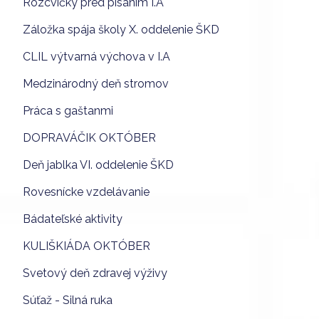
Rozcvičky pred písaním I.A
Záložka spája školy X. oddelenie ŠKD
CLIL výtvarná výchova v I.A
Medzinárodný deň stromov
Práca s gaštanmi
DOPRAVÁČIK OKTÓBER
Deň jablka VI. oddelenie ŠKD
Rovesnícke vzdelávanie
Bádateľské aktivity
KULIŠKIÁDA OKTÓBER
Svetový deň zdravej výživy
Súťaž - Silná ruka