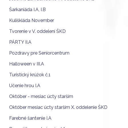
Šarkaniáda I.A, I.B
Kuliškiáda November
Tvorenie v V. oddelení ŠKD
PÁRTY II.A
Pozdravy pre Seniorcentrum
Halloween v III.A
Turistický krúžok č.1
Učenie hrou I.A
Október - mesiac úcty starším
Október mesiac úcty starším X. oddelenie ŠKD
Farebné šantenie I.A