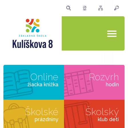
Online
Rozvrh
žiacka knižka
hodín
Školské
Školský
prázdniny
klub detí