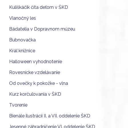
Kuliškáčik číta deťom v ŠKD
Vianočný les
Bádatelia v Dopravnom múzeu
Bubnovačka
Kráľ knižnice
Halloween vyhodnotenie
Rovesnícke vzdelávanie
Od ovečky k pokožke - vlna
Kurz korčuľovania v ŠKD
Tvorenie
Bienále ilustrácií II. a VII. oddelenie ŠKD
Jesenné záhradničenie VI. oddelenie ŠKD