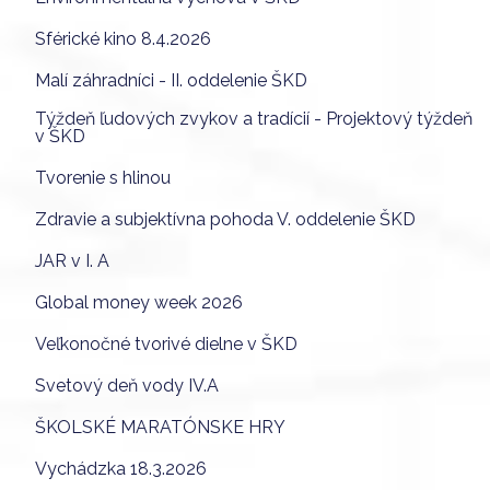
Sférické kino 8.4.2026
Malí záhradníci - II. oddelenie ŠKD
Týždeň ľudových zvykov a tradícií - Projektový týždeň
v ŠKD
Tvorenie s hlinou
Zdravie a subjektívna pohoda V. oddelenie ŠKD
JAR v I. A
Global money week 2026
Veľkonočné tvorivé dielne v ŠKD
Svetový deň vody IV.A
ŠKOLSKÉ MARATÓNSKE HRY
Vychádzka 18.3.2026