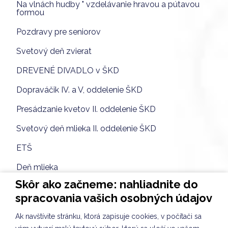
Na vlnách hudby " vzdelávanie hravou a pútavou
formou
Pozdravy pre seniorov
Svetový deň zvierat
DREVENÉ DIVADLO v ŠKD
Dopraváčik IV. a V, oddelenie ŠKD
Presádzanie kvetov II. oddelenie ŠKD
Svetový deň mlieka II. oddelenie ŠKD
ETŠ
Deň mlieka
Skôr ako začneme: nahliadnite do
Kreatívna tvorba II. oddelenie ŠKD
spracovania vašich osobných údajov
Aktivita V. oddelenie ŠKD
Ak navštívite stránku, ktorá zapisuje cookies, v počítači sa
KULIŠKIÁDA september