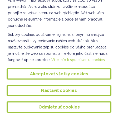
vám vytvorí malý textový súbor, ktorý sa uloží vo vašom
prehliadači. Ak rovnakú stránku navštívite nabudúce,
September - naše zdravie na jeseň
pripojíte sa vďaka nemu na web rýchlejšie. Náš web vám
Environmentálna výchova v IV. oddelení ŠKD
ponúkne relevantné informácie a bude sa vám pracovať
jednoduchšie.
Ukončenie projektu
Súbory cookies používame najmä na anonymnú analýzu
Jeseň pani bohatá II. oddelenie ŠKD
návštevnosti a vylepšovanie našich web stránok. Ak si
nastavíte blokovanie zápisu cookies do vášho prehliadača,
Jabĺčkobranie
je možné, že web sa spomalí a niektoré jeho časti nemusia
Slávnostné otvorenie školského roka 2025/2026
fungovať úplne korektne.
Viac info k spracúvaniu cookies.
Záver školského roka
Akceptovať všetky cookies
Vyhodnotenie výchovno - vzdelávacej činnosti v ŠKD
VÝLET I.C
Nastaviť cookies
Školský výlet
Odmietnuť cookies
Školský výlet I. a II. oddelenie ŠKD