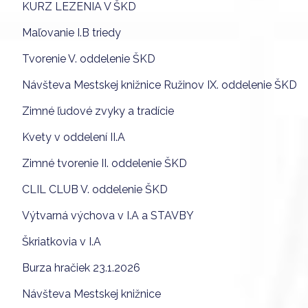
KURZ LEZENIA V ŠKD
Maľovanie I.B triedy
Tvorenie V. oddelenie ŠKD
Návšteva Mestskej knižnice Ružinov IX. oddelenie ŠKD
Zimné ľudové zvyky a tradície
Kvety v oddelení II.A
Zimné tvorenie II. oddelenie ŠKD
CLIL CLUB V. oddelenie ŠKD
Výtvarná výchova v I.A a STAVBY
Škriatkovia v I.A
Burza hračiek 23.1.2026
Návšteva Mestskej knižnice