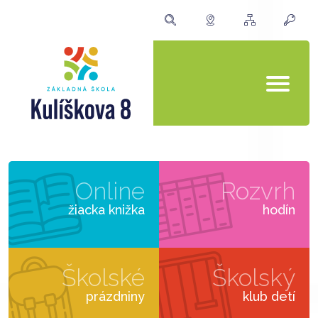
Online
Rozvrh
žiacka knižka
hodín
Školské
Školský
prázdniny
klub detí