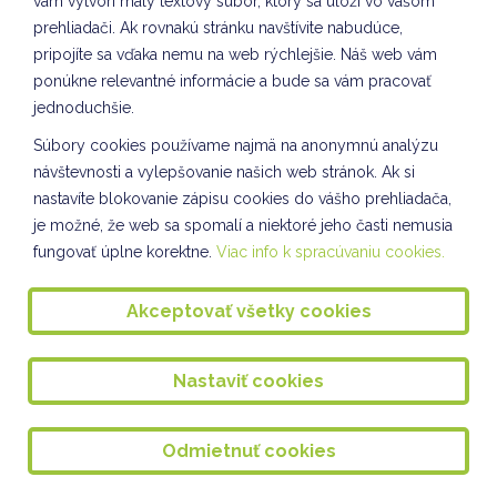
vám vytvorí malý textový súbor, ktorý sa uloží vo vašom
Nácvik piesne na Vianočný bazár
prehliadači. Ak rovnakú stránku navštívite nabudúce,
pripojíte sa vďaka nemu na web rýchlejšie. Náš web vám
Vybíjaná dievčat
ponúkne relevantné informácie a bude sa vám pracovať
TVORIVÉ DIELNIČKY III. oddelenie ŠKD
jednoduchšie.
Spoločnosť a príroda III. oddelenie ŠKD
Súbory cookies používame najmä na anonymnú analýzu
návštevnosti a vylepšovanie našich web stránok. Ak si
Tvorivé dielne VII. odddelenie ŠKD
nastavíte blokovanie zápisu cookies do vášho prehliadača,
je možné, že web sa spomalí a niektoré jeho časti nemusia
KULIŠKIÁDA - NOVEMBER
fungovať úplne korektne.
Viac info k spracúvaniu cookies.
Slávnostné rozsvietenie stromčeka 2024
Akceptovať všetky cookies
Tvorba kostýmov VII. oddelenie ŠKD
Príprava adventu na škole
Nastaviť cookies
Spoločnosť a príroda II. oddelenie ŠKD
Svetový deň pozdravov VIII. oddelenie ŠKD
Odmietnuť cookies
Vianočné tvorenie VII. oddelenie ŠKD