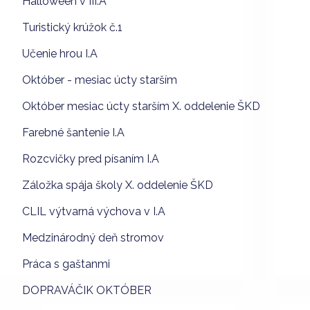
Halloween v III.A
Turistický krúžok č.1
Učenie hrou I.A
Október - mesiac úcty starším
Október mesiac úcty starším X. oddelenie ŠKD
Farebné šantenie I.A
Rozcvičky pred písaním I.A
Záložka spája školy X. oddelenie ŠKD
CLIL výtvarná výchova v I.A
Medzinárodný deň stromov
Práca s gaštanmi
DOPRAVÁČIK OKTÓBER