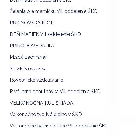
Želania pre mamičku VII. oddelenie ŠKD
RUŽINOVSKÝ IDOL
DEŇ MATIEK VII. oddelenie ŠKD
PRÍRODOVEDA III.A
Mladý záchranár
Slávik Slovenska
Rovesnícke vzdelávanie
Prvá jarná ochutnávka VII. oddelenie ŠKD
VEĽKONOČNÁ KULIŠKIÁDA
Veľkonočné tvorivé dielne v ŠKD
Veľkonočné tvorivé dielne VII. oddelenie ŠKD