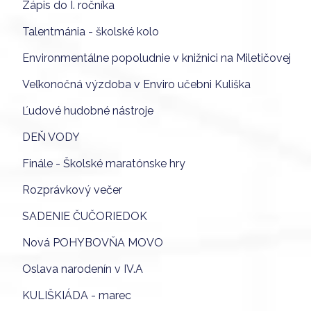
Zápis do I. ročníka
Talentmánia - školské kolo
Environmentálne popoludnie v knižnici na Miletičovej
Veľkonočná výzdoba v Enviro učebni Kuliška
Ľudové hudobné nástroje
DEŇ VODY
Finále - Školské maratónske hry
Rozprávkový večer
SADENIE ČUČORIEDOK
Nová POHYBOVŇA MOVO
Oslava narodenín v IV.A
KULIŠKIÁDA - marec