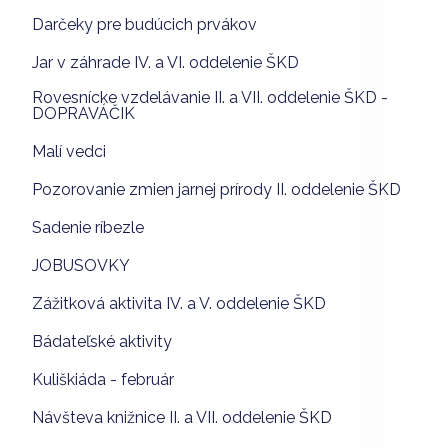
Darčeky pre budúcich prvákov
Jar v záhrade IV. a VI. oddelenie ŠKD
Rovesnícke vzdelávanie II. a VII. oddelenie ŠKD -
DOPRAVÁČIK
Malí vedci
Pozorovanie zmien jarnej prírody II. oddelenie ŠKD
Sadenie ríbezle
JOBUSOVKY
Zážitková aktivita IV. a V. oddelenie ŠKD
Bádateľské aktivity
Kuliškiáda - február
Návšteva knižnice II. a VII. oddelenie ŠKD