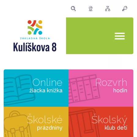
Online
Rozvrh
žiacka knižka
hodín
Školské
Školský
prázdniny
klub detí