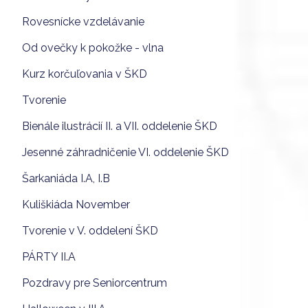
Rovesnícke vzdelávanie
Od ovečky k pokožke - vlna
Kurz korčuľovania v ŠKD
Tvorenie
Bienále ilustrácií II. a VII. oddelenie ŠKD
Jesenné záhradničenie VI. oddelenie ŠKD
Šarkaniáda I.A, I.B
Kuliškiáda November
Tvorenie v V. oddelení ŠKD
PÁRTY II.A
Pozdravy pre Seniorcentrum