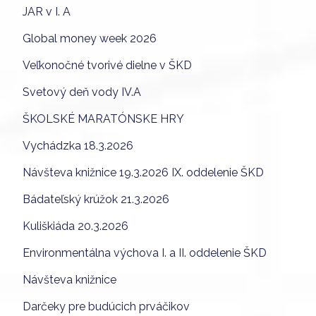
JAR v I. A
Global money week 2026
Veľkonočné tvorivé dielne v ŠKD
Svetový deň vody IV.A
ŠKOLSKÉ MARATÓNSKE HRY
Vychádzka 18.3.2026
Návšteva knižnice 19.3.2026 IX. oddelenie ŠKD
Bádateľský krúžok 21.3.2026
Kuliškiáda 20.3.2026
Environmentálna výchova I. a II. oddelenie ŠKD
Návšteva knižnice
Darčeky pre budúcich prváčikov