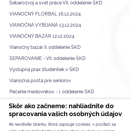
Sebarozvoj a svet práce VII. oddelenie ŠKD
VIANOČNÝ FLORBAL 16.12.2024
VIANOČNÁ VYBÍJANÁ 13.12.2024
VIANOČNÝ BAZÁR 12.12.2024
Vianočný bazár II. oddelenie ŠKD
SEPAROVANIE - VII. oddelenie ŠKD
Výstupná prax študentiek v ŠKD
Vianočná pošta pre seniorov
Pečenie medovníkov - I. oddelenie ŠKD
Kultúrny program pre starkých v Seniorcentre
Skôr ako začneme: nahliadnite do
spracovania vašich osobných údajov
S láskou Seniorcentru
Ak navštívite stránku, ktorá zapisuje cookies, v počítači sa
Tvorenie na hodine CLIL v ŠKD