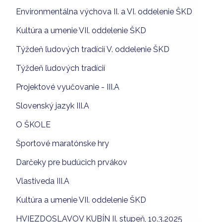
Environmentálna výchova II. a VI. oddelenie ŠKD
Kultúra a umenie VII. oddelenie ŠKD
Týždeň ľudových tradícií V. oddelenie ŠKD
Týždeň ľudových tradícií
Projektové vyučovanie - III.A
Slovenský jazyk III.A
O ŠKOLE
Športové maratónske hry
Darčeky pre budúcich prvákov
Vlastiveda III.A
Kultúra a umenie VII. oddelenie ŠKD
HVIEZDOSLAVOV KUBÍN II. stupeň, 10.3.2025