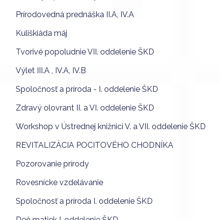
Prírodovedná prednáška II.A, IV.A
Kuliškiáda máj
Tvorivé popoludnie VII. oddelenie ŠKD
Výlet III.A , IV.A, IV.B
Spoločnosť a príroda - I. oddelenie ŠKD
Zdravý olovrant II. a VI. oddelenie ŠKD
Workshop v Ústrednej knižnici V. a VII. oddelenie ŠKD
REVITALIZÁCIA POCITOVÉHO CHODNÍKA
Pozorovanie prírody
Rovesnícke vzdelávanie
Spoločnosť a príroda I. oddelenie ŠKD
Deň matiek I. oddelenie ŠKD