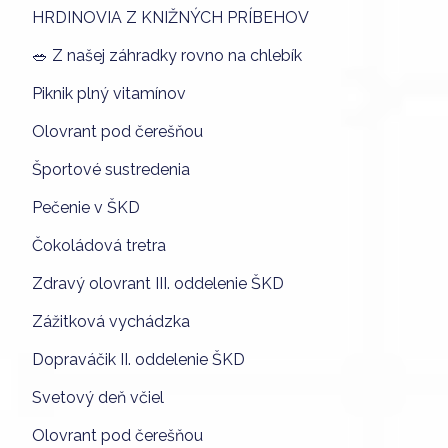
HRDINOVIA Z KNIŽNÝCH PRÍBEHOV
🥗 Z našej záhradky rovno na chlebík
Piknik plný vitamínov
Olovrant pod čerešňou
Športové sustredenia
Pečenie v ŠKD
Čokoládová tretra
Zdravý olovrant III. oddelenie ŠKD
Zážitková vychádzka
Dopraváčik II. oddelenie ŠKD
Svetový deň včiel
Olovrant pod čerešňou