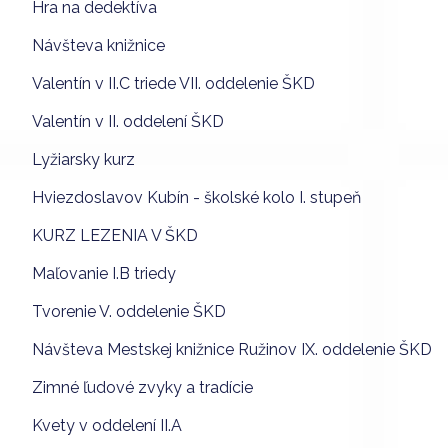
Hra na dedektíva
Návšteva knižnice
Valentín v II.C triede VII. oddelenie ŠKD
Valentín v II. oddelení ŠKD
Lyžiarsky kurz
Hviezdoslavov Kubín - školské kolo I. stupeň
KURZ LEZENIA V ŠKD
Maľovanie I.B triedy
Tvorenie V. oddelenie ŠKD
Návšteva Mestskej knižnice Ružinov IX. oddelenie ŠKD
Zimné ľudové zvyky a tradície
Kvety v oddelení II.A