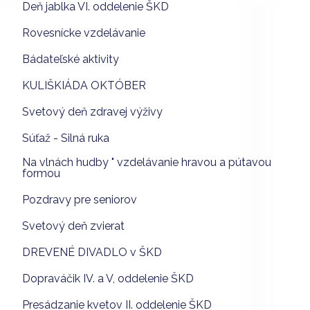
Deň jablka VI. oddelenie ŠKD
Rovesnícke vzdelávanie
Bádateľské aktivity
KULIŠKIÁDA OKTÓBER
Svetový deň zdravej výživy
Súťaž - Silná ruka
Na vlnách hudby " vzdelávanie hravou a pútavou
formou
Pozdravy pre seniorov
Svetový deň zvierat
DREVENÉ DIVADLO v ŠKD
Dopraváčik IV. a V, oddelenie ŠKD
Presádzanie kvetov II. oddelenie ŠKD