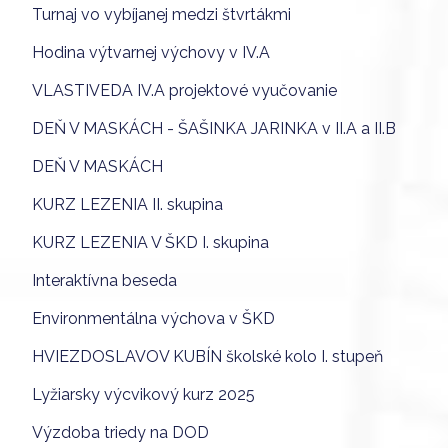
Turnaj vo vybíjanej medzi štvrtákmi
Hodina výtvarnej výchovy v IV.A
VLASTIVEDA IV.A projektové vyučovanie
DEŇ V MASKÁCH - ŠAŠINKA JARINKA v II.A a II.B
DEŇ V MASKÁCH
KURZ LEZENIA II. skupina
KURZ LEZENIA V ŠKD I. skupina
Interaktívna beseda
Environmentálna výchova v ŠKD
HVIEZDOSLAVOV KUBÍN školské kolo I. stupeň
Lyžiarsky výcvikový kurz 2025
Výzdoba triedy na DOD