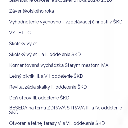
Slávnostné otvorenie školského roka 2025/2026
Záver školského roka
Vyhodnotenie výchovno - vzdelávacej činnosti v ŠKD
VÝLET I.C
Školský výlet
Školský výlet I. a II. oddelenie ŠKD
Komentovaná vychádzka Starým mestom IV.A
Letný piknik III. a VII. oddelenie ŠKD
Revitalizácia skalky II. oddelenie ŠKD
Deň otcov III. oddelenie ŠKD
BESEDA na tému ZDRAVÁ STRAVA III. a IV. oddelenie
ŠKD
Otvorenie letnej terasy V. a VII. oddelenie ŠKD