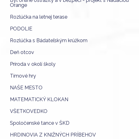
Byť online ostražitý a v bezpečí - projekt s Nadáciou
Orange
Rozlúčka na letnej terase
PODOLIE
Rozlúčka s Bádateľským krúžkom
Deň otcov
Príroda v okolí školy
Tímové hry
NAŠE MESTO
MATEMATICKÝ KLOKAN
VŠETKOVEDKO
Spoločenské tance v ŠKD
HRDINOVIA Z KNIŽNÝCH PRÍBEHOV