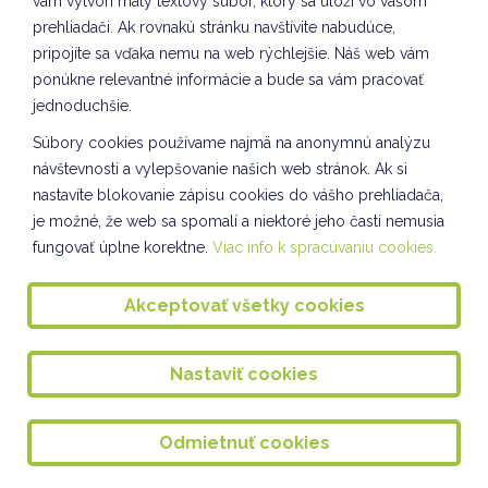
vám vytvorí malý textový súbor, ktorý sa uloží vo vašom
Vybíjaná dievčat
prehliadači. Ak rovnakú stránku navštívite nabudúce,
pripojíte sa vďaka nemu na web rýchlejšie. Náš web vám
TVORIVÉ DIELNIČKY III. oddelenie ŠKD
ponúkne relevantné informácie a bude sa vám pracovať
jednoduchšie.
Spoločnosť a príroda III. oddelenie ŠKD
Súbory cookies používame najmä na anonymnú analýzu
Tvorivé dielne VII. odddelenie ŠKD
návštevnosti a vylepšovanie našich web stránok. Ak si
KULIŠKIÁDA - NOVEMBER
nastavíte blokovanie zápisu cookies do vášho prehliadača,
je možné, že web sa spomalí a niektoré jeho časti nemusia
Slávnostné rozsvietenie stromčeka 2024
fungovať úplne korektne.
Viac info k spracúvaniu cookies.
Tvorba kostýmov VII. oddelenie ŠKD
Akceptovať všetky cookies
Príprava adventu na škole
Spoločnosť a príroda II. oddelenie ŠKD
Nastaviť cookies
Svetový deň pozdravov VIII. oddelenie ŠKD
Vianočné tvorenie VII. oddelenie ŠKD
Odmietnuť cookies
Kuliškáčik číta deťom I. oddelenie ŠKD