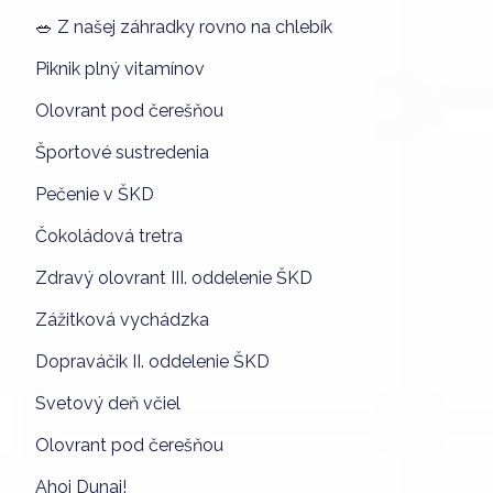
🥗 Z našej záhradky rovno na chlebík
Piknik plný vitamínov
Olovrant pod čerešňou
Športové sustredenia
Pečenie v ŠKD
Čokoládová tretra
Zdravý olovrant III. oddelenie ŠKD
Zážitková vychádzka
Dopraváčik II. oddelenie ŠKD
Svetový deň včiel
Olovrant pod čerešňou
Ahoj Dunaj!