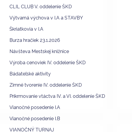
CLIL CLUB V. oddelenie ŠKD
Výtvarná výchova v I.A a STAVBY
Škriatkovia v I.A
Burza hračiek 23.1.2026
Návšteva Mestskej knižnice
Výroba cenoviek IV. oddelenie ŠKD
Bádateľské aktivity
Zimné tvorenie IV. oddelenie ŠKD
Prikrmovanie vtáctva IV. a VI. oddelenie ŠKD
Vianočné posedenie I.A
Vianočné posedenie I.B
VIANOČNÝ TURNAJ