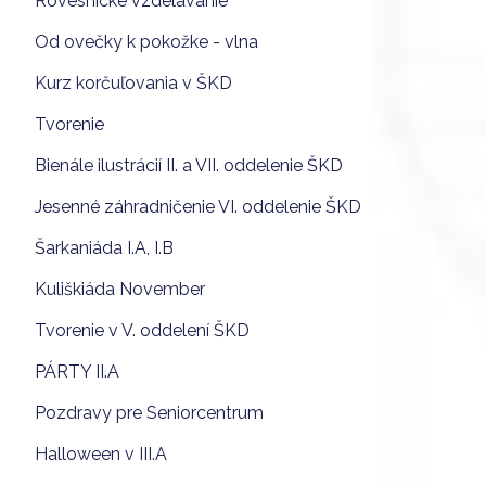
Rovesnícke vzdelávanie
Od ovečky k pokožke - vlna
Kurz korčuľovania v ŠKD
Tvorenie
Bienále ilustrácií II. a VII. oddelenie ŠKD
Jesenné záhradničenie VI. oddelenie ŠKD
Šarkaniáda I.A, I.B
Kuliškiáda November
Tvorenie v V. oddelení ŠKD
PÁRTY II.A
Pozdravy pre Seniorcentrum
Halloween v III.A