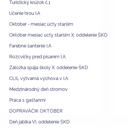
Turistický krúžok č.1
Učenie hrou I.A
Október - mesiac úcty starším
Október mesiac úcty starším X. oddelenie ŠKD
Farebné šantenie I.A
Rozcvičky pred písaním I.A
Záložka spája školy X. oddelenie ŠKD
CLIL výtvarná výchova v I.A
Medzinárodný deň stromov
Práca s gaštanmi
DOPRAVÁČIK OKTÓBER
Deň jablka VI. oddelenie ŠKD