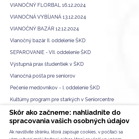
VIANOČNÝ FLORBAL 16.12.2024
VIANOČNÁ VYBÍJANÁ 13.12.2024
VIANOČNÝ BAZÁR 12.12.2024
Vianočný bazár II. oddelenie ŠKD
SEPAROVANIE - VII. oddelenie ŠKD
Výstupná prax študentiek v ŠKD
Vianočná pošta pre seniorov
Pečenie medovníkov - I. oddelenie ŠKD
Kultúrny program pre starkých v Seniorcentre
S láskou Seniorcentru
Skôr ako začneme: nahliadnite do
spracovania vašich osobných údajov
Tvorenie na hodine CLIL v ŠKD
Ak navštívite stránku, ktorá zapisuje cookies, v počítači sa
Nácvik piesne na Vianočný bazár