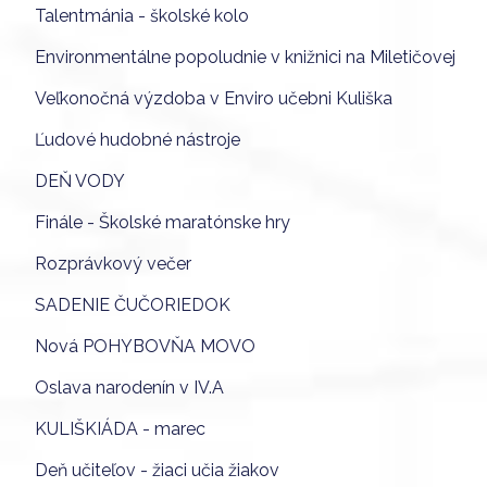
Talentmánia - školské kolo
Environmentálne popoludnie v knižnici na Miletičovej
Veľkonočná výzdoba v Enviro učebni Kuliška
Ľudové hudobné nástroje
DEŇ VODY
Finále - Školské maratónske hry
Rozprávkový večer
SADENIE ČUČORIEDOK
Nová POHYBOVŇA MOVO
Oslava narodenín v IV.A
KULIŠKIÁDA - marec
Deň učiteľov - žiaci učia žiakov