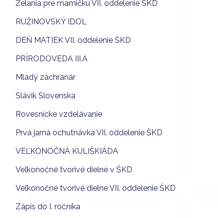
Želania pre mamičku VII. oddelenie ŠKD
RUŽINOVSKÝ IDOL
DEŇ MATIEK VII. oddelenie ŠKD
PRÍRODOVEDA III.A
Mladý záchranár
Slávik Slovenska
Rovesnícke vzdelávanie
Prvá jarná ochutnávka VII. oddelenie ŠKD
VEĽKONOČNÁ KULIŠKIÁDA
Veľkonočné tvorivé dielne v ŠKD
Veľkonočné tvorivé dielne VII. oddelenie ŠKD
Zápis do I. ročníka