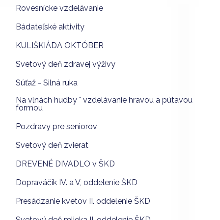
Rovesnícke vzdelávanie
Bádateľské aktivity
KULIŠKIÁDA OKTÓBER
Svetový deň zdravej výživy
Súťaž - Silná ruka
Na vlnách hudby " vzdelávanie hravou a pútavou
formou
Pozdravy pre seniorov
Svetový deň zvierat
DREVENÉ DIVADLO v ŠKD
Dopraváčik IV. a V, oddelenie ŠKD
Presádzanie kvetov II. oddelenie ŠKD
Svetový deň mlieka II. oddelenie ŠKD