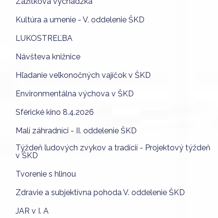
Zážitková vychádzka
Kultúra a umenie - V. oddelenie ŠKD
LUKOSTREĽBA
Návšteva knižnice
Hľadanie veľkonočných vajíčok v ŠKD
Environmentálna výchova v ŠKD
Sférické kino 8.4.2026
Malí záhradníci - II. oddelenie ŠKD
Týždeň ľudových zvykov a tradícií - Projektový týždeň
v ŠKD
Tvorenie s hlinou
Zdravie a subjektívna pohoda V. oddelenie ŠKD
JAR v I. A