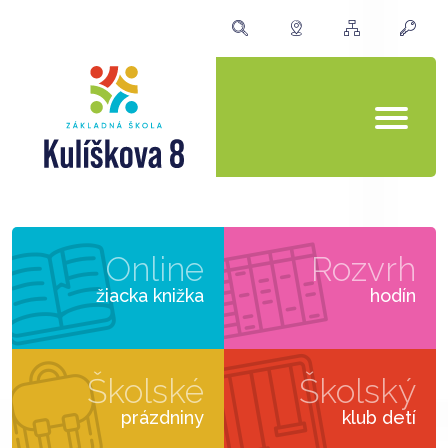
Online
Rozvrh
žiacka knižka
hodín
Školské
Školský
prázdniny
klub detí