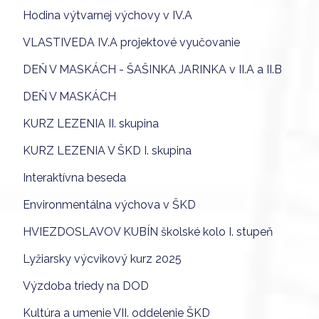
Hodina výtvarnej výchovy v IV.A
VLASTIVEDA IV.A projektové vyučovanie
DEŇ V MASKÁCH - ŠAŠINKA JARINKA v II.A a II.B
DEŇ V MASKÁCH
KURZ LEZENIA II. skupina
KURZ LEZENIA V ŠKD I. skupina
Interaktívna beseda
Environmentálna výchova v ŠKD
HVIEZDOSLAVOV KUBÍN školské kolo I. stupeň
Lyžiarsky výcvikový kurz 2025
Výzdoba triedy na DOD
Kultúra a umenie VII. oddelenie ŠKD