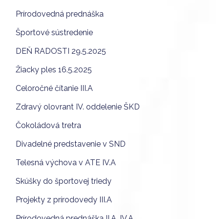
Prírodovedná prednáška
Športové sústredenie
DEŇ RADOSTI 29.5.2025
Žiacky ples 16.5.2025
Celoročné čítanie III.A
Zdravý olovrant IV. oddelenie ŠKD
Čokoládová tretra
Divadelné predstavenie v SND
Telesná výchova v ATE IV.A
Skúšky do športovej triedy
Projekty z prírodovedy III.A
Prírodovedná prednáška II.A, IV.A