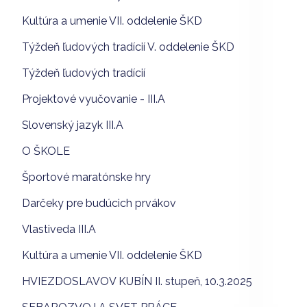
Kultúra a umenie VII. oddelenie ŠKD
Týždeň ľudových tradícií V. oddelenie ŠKD
Týždeň ľudových tradícií
Projektové vyučovanie - III.A
Slovenský jazyk III.A
O ŠKOLE
Športové maratónske hry
Darčeky pre budúcich prvákov
Vlastiveda III.A
Kultúra a umenie VII. oddelenie ŠKD
HVIEZDOSLAVOV KUBÍN II. stupeň, 10.3.2025