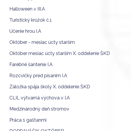
Halloween v III.A
Turistický krúžok č.1
Učenie hrou I.A
Október - mesiac úcty starším
Október mesiac úcty starším X. oddelenie ŠKD
Farebné šantenie I.A
Rozcvičky pred písaním I.A
Záložka spája školy X. oddelenie ŠKD
CLIL výtvarná výchova v I.A
Medzinárodný deň stromov
Práca s gaštanmi