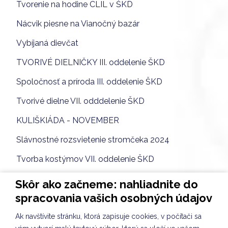
Tvorenie na hodine CLIL v ŠKD
Nácvik piesne na Vianočný bazár
Vybíjaná dievčat
TVORIVÉ DIELNIČKY III. oddelenie ŠKD
Spoločnosť a príroda III. oddelenie ŠKD
Tvorivé dielne VII. odddelenie ŠKD
KULIŠKIÁDA - NOVEMBER
Slávnostné rozsvietenie stromčeka 2024
Tvorba kostýmov VII. oddelenie ŠKD
Príprava adventu na škole
Skôr ako začneme: nahliadnite do
spracovania vašich osobných údajov
Spoločnosť a príroda II. oddelenie ŠKD
Svetový deň pozdravov VIII. oddelenie ŠKD
Ak navštívite stránku, ktorá zapisuje cookies, v počítači sa