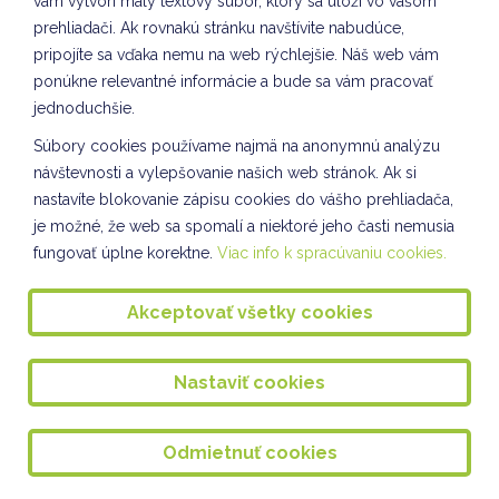
vám vytvorí malý textový súbor, ktorý sa uloží vo vašom
Vianočné tvorenie VII. oddelenie ŠKD
prehliadači. Ak rovnakú stránku navštívite nabudúce,
pripojíte sa vďaka nemu na web rýchlejšie. Náš web vám
Kuliškáčik číta deťom I. oddelenie ŠKD
ponúkne relevantné informácie a bude sa vám pracovať
Kuliškáčik číta deťom II. oddelenie ŠKD
jednoduchšie.
Kuliškáčik číta deťom IV. oddelenie a III. oddelenie ŠKD
Súbory cookies používame najmä na anonymnú analýzu
návštevnosti a vylepšovanie našich web stránok. Ak si
Knižničné pexeso - V. a VII. oddelenie ŠKD
nastavíte blokovanie zápisu cookies do vášho prehliadača,
je možné, že web sa spomalí a niektoré jeho časti nemusia
Kuliškáčik číta deťom VIII. oddelenie ŠKD
fungovať úplne korektne.
Viac info k spracúvaniu cookies.
Vianočné pozdravy VIII. oddelenie ŠKD
Akceptovať všetky cookies
Vianočné ozdoby VIII. oddelenie ŠKD
Spoločnosť a príroda IV. oddelenie ŠKD
Nastaviť cookies
Spoločnosť a príroda VII. oddelenie ŠKD
SLÁVNOSŤ SVETIELOK
Odmietnuť cookies
Ponožkový október