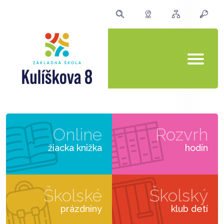
Online
Rozvrh
žiacka knižka
hodín
Školské
Školský
prázdniny
klub detí