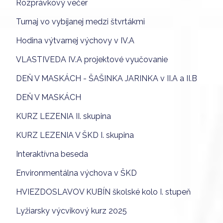
Rozprávkový večer
Turnaj vo vybíjanej medzi štvrtákmi
Hodina výtvarnej výchovy v IV.A
VLASTIVEDA IV.A projektové vyučovanie
DEŇ V MASKÁCH - ŠAŠINKA JARINKA v II.A a II.B
DEŇ V MASKÁCH
KURZ LEZENIA II. skupina
KURZ LEZENIA V ŠKD I. skupina
Interaktívna beseda
Environmentálna výchova v ŠKD
HVIEZDOSLAVOV KUBÍN školské kolo I. stupeň
Lyžiarsky výcvikový kurz 2025