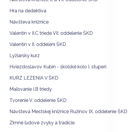
Hra na dedektíva
Návšteva knižnice
Valentín v II.C triede VII. oddelenie ŠKD
Valentín v II. oddelení ŠKD
Lyžiarsky kurz
Hviezdoslavov Kubín - školské kolo I. stupeň
KURZ LEZENIA V ŠKD
Maľovanie I.B triedy
Tvorenie V. oddelenie ŠKD
Návšteva Mestskej knižnice Ružinov IX. oddelenie ŠKD
Zimné ľudové zvyky a tradície