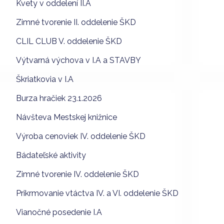
Kvety v oddelení II.A
Zimné tvorenie II. oddelenie ŠKD
CLIL CLUB V. oddelenie ŠKD
Výtvarná výchova v I.A a STAVBY
Škriatkovia v I.A
Burza hračiek 23.1.2026
Návšteva Mestskej knižnice
Výroba cenoviek IV. oddelenie ŠKD
Bádateľské aktivity
Zimné tvorenie IV. oddelenie ŠKD
Prikrmovanie vtáctva IV. a VI. oddelenie ŠKD
Vianočné posedenie I.A