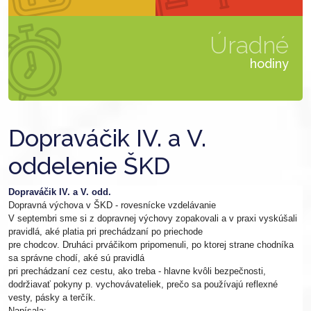
Úradné
hodiny
Dopraváčik IV. a V.
oddelenie ŠKD
Dopraváčik IV. a V. odd.
Dopravná výchova v ŠKD - rovesnícke vzdelávanie
V septembri sme si z dopravnej výchovy zopakovali a v praxi vyskúšali
pravidlá, aké platia pri prechádzaní po priechode
pre chodcov. Druháci prváčikom pripomenuli, po ktorej strane chodníka
sa správne chodí, aké sú pravidlá
pri prechádzaní cez cestu, ako treba - hlavne kvôli bezpečnosti,
dodržiavať pokyny p. vychovávateliek, prečo sa používajú reflexné
vesty, pásky a terčík.
Napísala: