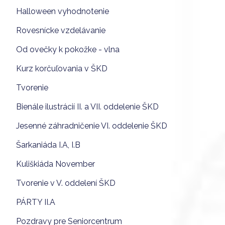
Halloween vyhodnotenie
Rovesnícke vzdelávanie
Od ovečky k pokožke - vlna
Kurz korčuľovania v ŠKD
Tvorenie
Bienále ilustrácií II. a VII. oddelenie ŠKD
Jesenné záhradničenie VI. oddelenie ŠKD
Šarkaniáda I.A, I.B
Kuliškiáda November
Tvorenie v V. oddelení ŠKD
PÁRTY II.A
Pozdravy pre Seniorcentrum