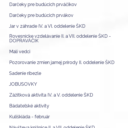
Darčeky pre budúcich prváčikov
Darčeky pre budúcich prvákov
Jar v záhrade IV. a VI. oddelenie ŠKD
Rovesnícke vzdelávanie II. a VII. oddelenie ŠKD -
DOPRAVÁČIK
Malí vedci
Pozorovanie zmien jarnej prírody II. oddelenie ŠKD
Sadenie ríbezle
JOBUSOVKY
Zážitková aktivita IV. a V. oddelenie ŠKD
Bádateľské aktivity
Kuliškiáda - február
Návšteva knižnice II. a VII. oddelenie ŠKD