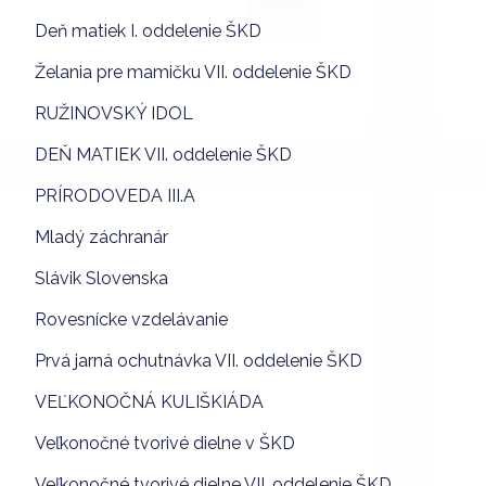
Deň matiek I. oddelenie ŠKD
Želania pre mamičku VII. oddelenie ŠKD
RUŽINOVSKÝ IDOL
DEŇ MATIEK VII. oddelenie ŠKD
PRÍRODOVEDA III.A
Mladý záchranár
Slávik Slovenska
Rovesnícke vzdelávanie
Prvá jarná ochutnávka VII. oddelenie ŠKD
VEĽKONOČNÁ KULIŠKIÁDA
Veľkonočné tvorivé dielne v ŠKD
Veľkonočné tvorivé dielne VII. oddelenie ŠKD