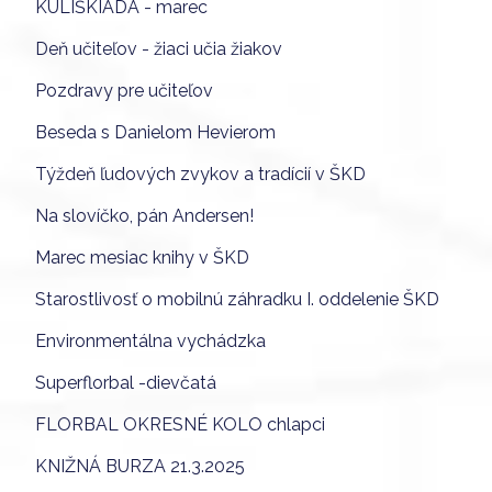
KULIŠKIÁDA - marec
Deň učiteľov - žiaci učia žiakov
Pozdravy pre učiteľov
Beseda s Danielom Hevierom
Týždeň ľudových zvykov a tradícií v ŠKD
Na slovíčko, pán Andersen!
Marec mesiac knihy v ŠKD
Starostlivosť o mobilnú záhradku I. oddelenie ŠKD
Environmentálna vychádzka
Superflorbal -dievčatá
FLORBAL OKRESNÉ KOLO chlapci
KNIŽNÁ BURZA 21.3.2025