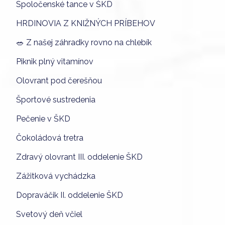
Spoločenské tance v ŠKD
HRDINOVIA Z KNIŽNÝCH PRÍBEHOV
🥗 Z našej záhradky rovno na chlebík
Piknik plný vitamínov
Olovrant pod čerešňou
Športové sustredenia
Pečenie v ŠKD
Čokoládová tretra
Zdravý olovrant III. oddelenie ŠKD
Zážitková vychádzka
Dopraváčik II. oddelenie ŠKD
Svetový deň včiel