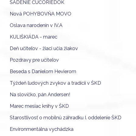
SADENIE ČUČORIEDOK
Nová POHYBOVŇA MOVO
Oslava narodenín v IV.A
KULIŠKIÁDA - marec
Deň učiteľov - žiaci učia žiakov
Pozdravy pre učiteľov
Beseda s Danielom Hevierom
Týždeň ľudových zvykov a tradícií v ŠKD
Na slovíčko, pán Andersen!
Marec mesiac knihy v ŠKD
Starostlivosť o mobilnú záhradku I. oddelenie ŠKD
Environmentálna vychádzka