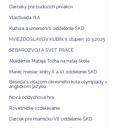
Darčeky pre budúcich prvákov
Vlastiveda III.A
Kultúra a umenie VII. oddelenie ŠKD
HVIEZDOSLAVOV KUBÍN II. stupeň, 10.3.2025
SEBAROZVOJ A SVET PRÁCE
Akadémie Mateja Tótha na našej škole
Marec mesiac knihy II. a VI. oddelenie ŠKD
Beseda s víťazom okresného kola olympiády v
anglickom jazyku
Nová oddychová hra
Rovesnícke vzdelávanie
Darček pre mamičku VII. oddelenie ŠKD