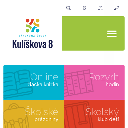
Online
Rozvrh
žiacka knižka
hodín
Školské
Školský
prázdniny
klub detí