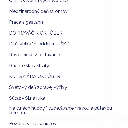
CLIL výtvarná výchova v I.A
Medzinárodný deň stromov
Práca s gaštanmi
DOPRAVÁČIK OKTÓBER
Deň jablka VI. oddelenie ŠKD
Rovesnícke vzdelávanie
Bádateľské aktivity
KULIŠKIÁDA OKTÓBER
Svetový deň zdravej výživy
Súťaž - Silná ruka
Na vlnách hudby " vzdelávanie hravou a pútavou
formou
Pozdravy pre seniorov