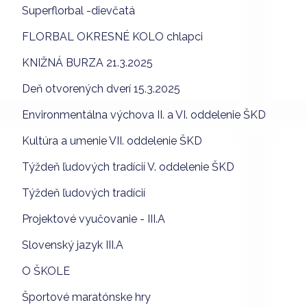
Superflorbal -dievčatá
FLORBAL OKRESNÉ KOLO chlapci
KNIŽNÁ BURZA 21.3.2025
Deň otvorených dverí 15.3.2025
Environmentálna výchova II. a VI. oddelenie ŠKD
Kultúra a umenie VII. oddelenie ŠKD
Týždeň ľudových tradícií V. oddelenie ŠKD
Týždeň ľudových tradícií
Projektové vyučovanie - III.A
Slovenský jazyk III.A
O ŠKOLE
Športové maratónske hry