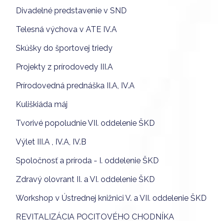
Divadelné predstavenie v SND
Telesná výchova v ATE IV.A
Skúšky do športovej triedy
Projekty z prírodovedy III.A
Prírodovedná prednáška II.A, IV.A
Kuliškiáda máj
Tvorivé popoludnie VII. oddelenie ŠKD
Výlet III.A , IV.A, IV.B
Spoločnosť a príroda - I. oddelenie ŠKD
Zdravý olovrant II. a VI. oddelenie ŠKD
Workshop v Ústrednej knižnici V. a VII. oddelenie ŠKD
REVITALIZÁCIA POCITOVÉHO CHODNÍKA