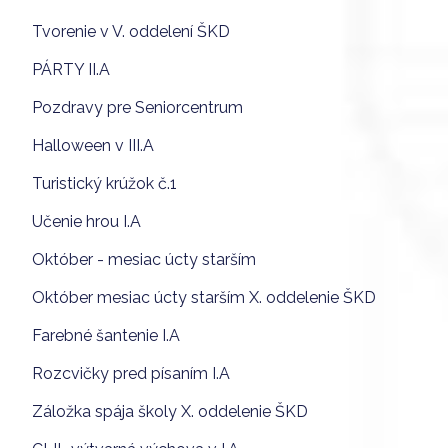
Tvorenie v V. oddelení ŠKD
PÁRTY II.A
Pozdravy pre Seniorcentrum
Halloween v III.A
Turistický krúžok č.1
Učenie hrou I.A
Október - mesiac úcty starším
Október mesiac úcty starším X. oddelenie ŠKD
Farebné šantenie I.A
Rozcvičky pred písaním I.A
Záložka spája školy X. oddelenie ŠKD