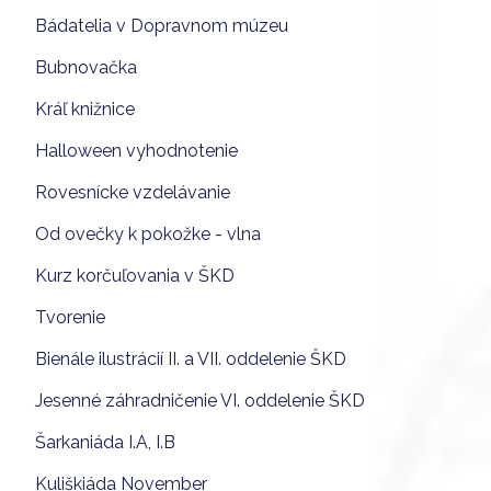
Bádatelia v Dopravnom múzeu
Bubnovačka
Kráľ knižnice
Halloween vyhodnotenie
Rovesnícke vzdelávanie
Od ovečky k pokožke - vlna
Kurz korčuľovania v ŠKD
Tvorenie
Bienále ilustrácií II. a VII. oddelenie ŠKD
Jesenné záhradničenie VI. oddelenie ŠKD
Šarkaniáda I.A, I.B
Kuliškiáda November