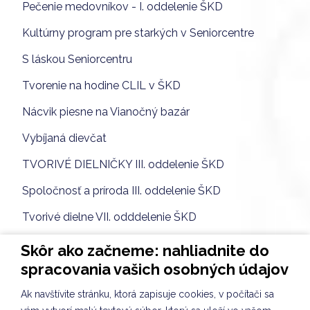
Pečenie medovníkov - I. oddelenie ŠKD
Kultúrny program pre starkých v Seniorcentre
S láskou Seniorcentru
Tvorenie na hodine CLIL v ŠKD
Nácvik piesne na Vianočný bazár
Vybíjaná dievčat
TVORIVÉ DIELNIČKY III. oddelenie ŠKD
Spoločnosť a príroda III. oddelenie ŠKD
Tvorivé dielne VII. odddelenie ŠKD
KULIŠKIÁDA - NOVEMBER
Skôr ako začneme: nahliadnite do
spracovania vašich osobných údajov
Slávnostné rozsvietenie stromčeka 2024
Ak navštívite stránku, ktorá zapisuje cookies, v počítači sa
Tvorba kostýmov VII. oddelenie ŠKD