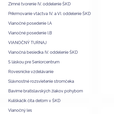
Zimné tvorenie IV. oddelenie ŠKD
Prikrmovanie vtáctva IV. a VI. oddelenie ŠKD
Vianočné posedenie I.A
Vianočné posedenie I.B
VIANOČNÝ TURNAJ
Vianočná besiedka IV. oddelenie ŠKD
S láskou pre Seniorcentrum
Rovesnícke vzdelávanie
Slávnostné rozsvietenie stromčeka
Bavíme bratislavských žiakov pohybom
Kuliškáčik číta deťom v ŠKD
Vianočný les