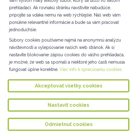
vám vytvorí malý textový súbor, ktorý sa uloží vo vašom
Príprava adventu na škole
prehliadači. Ak rovnakú stránku navštívite nabudúce,
pripojíte sa vďaka nemu na web rýchlejšie. Náš web vám
Spoločnosť a príroda II. oddelenie ŠKD
ponúkne relevantné informácie a bude sa vám pracovať
Svetový deň pozdravov VIII. oddelenie ŠKD
jednoduchšie.
Vianočné tvorenie VII. oddelenie ŠKD
Súbory cookies používame najmä na anonymnú analýzu
návštevnosti a vylepšovanie našich web stránok. Ak si
Kuliškáčik číta deťom I. oddelenie ŠKD
nastavíte blokovanie zápisu cookies do vášho prehliadača,
je možné, že web sa spomalí a niektoré jeho časti nemusia
Kuliškáčik číta deťom II. oddelenie ŠKD
fungovať úplne korektne.
Viac info k spracúvaniu cookies.
Kuliškáčik číta deťom IV. oddelenie a III. oddelenie ŠKD
Akceptovať všetky cookies
Knižničné pexeso - V. a VII. oddelenie ŠKD
Kuliškáčik číta deťom VIII. oddelenie ŠKD
Nastaviť cookies
Vianočné pozdravy VIII. oddelenie ŠKD
Vianočné ozdoby VIII. oddelenie ŠKD
Odmietnuť cookies
Spoločnosť a príroda IV. oddelenie ŠKD