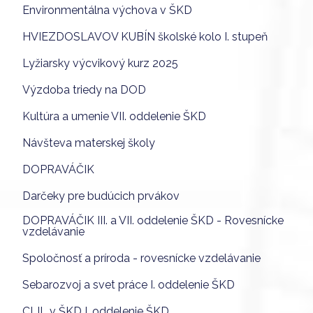
Environmentálna výchova v ŠKD
HVIEZDOSLAVOV KUBÍN školské kolo I. stupeň
Lyžiarsky výcvikový kurz 2025
Výzdoba triedy na DOD
Kultúra a umenie VII. oddelenie ŠKD
Návšteva materskej školy
DOPRAVÁČIK
Darčeky pre budúcich prvákov
DOPRAVÁČIK III. a VII. oddelenie ŠKD - Rovesnícke
vzdelávanie
Spoločnosť a príroda - rovesnícke vzdelávanie
Sebarozvoj a svet práce I. oddelenie ŠKD
CLIL v ŠKD I. oddelenie ŠKD