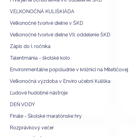
VEĽKONOČNÁ KULIŠKIÁDA
Veľkonočné tvorivé dielne v ŠKD
Veľkonočné tvorivé dielne VII. oddelenie ŠKD
Zápis do I. ročníka
Talentmánia - školské kolo
Environmentálne popoludnie v knižnici na Miletičovej
Veľkonočná výzdoba v Enviro učebni Kuliška
Ľudové hudobné nástroje
DEŇ VODY
Finále - Školské maratónske hry
Rozprávkový večer