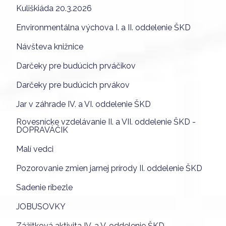
Kuliškiáda 20.3.2026
Environmentálna výchova I. a II. oddelenie ŠKD
Návšteva knižnice
Darčeky pre budúcich prváčikov
Darčeky pre budúcich prvákov
Jar v záhrade IV. a VI. oddelenie ŠKD
Rovesnícke vzdelávanie II. a VII. oddelenie ŠKD -
DOPRAVÁČIK
Malí vedci
Pozorovanie zmien jarnej prírody II. oddelenie ŠKD
Sadenie ríbezle
JOBUSOVKY
Zážitková aktivita IV. a V. oddelenie ŠKD