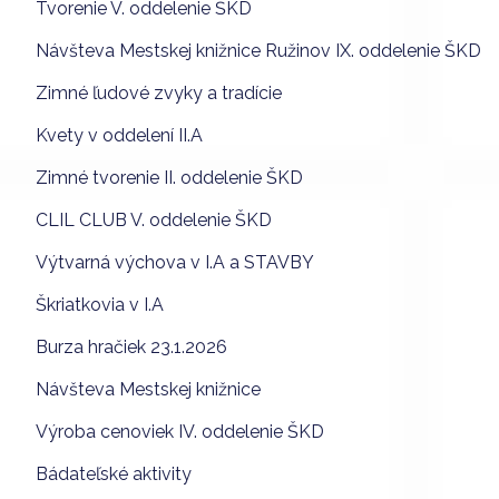
Tvorenie V. oddelenie ŠKD
Návšteva Mestskej knižnice Ružinov IX. oddelenie ŠKD
Zimné ľudové zvyky a tradície
Kvety v oddelení II.A
Zimné tvorenie II. oddelenie ŠKD
CLIL CLUB V. oddelenie ŠKD
Výtvarná výchova v I.A a STAVBY
Škriatkovia v I.A
Burza hračiek 23.1.2026
Návšteva Mestskej knižnice
Výroba cenoviek IV. oddelenie ŠKD
Bádateľské aktivity