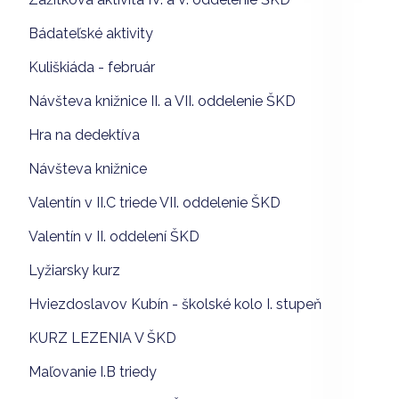
Bádateľské aktivity
Kuliškiáda - február
Návšteva knižnice II. a VII. oddelenie ŠKD
Hra na dedektíva
Návšteva knižnice
Valentín v II.C triede VII. oddelenie ŠKD
Valentín v II. oddelení ŠKD
Lyžiarsky kurz
Hviezdoslavov Kubín - školské kolo I. stupeň
KURZ LEZENIA V ŠKD
Maľovanie I.B triedy