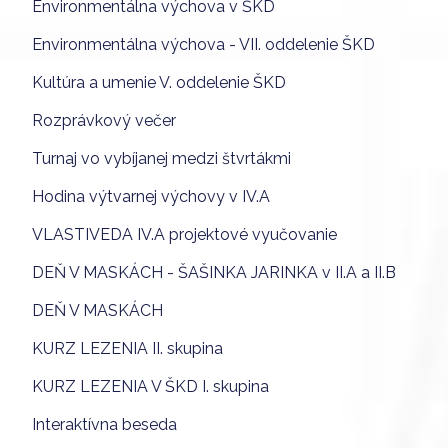
Environmentálna výchova v ŠKD
Environmentálna výchova - VII. oddelenie ŠKD
Kultúra a umenie V. oddelenie ŠKD
Rozprávkový večer
Turnaj vo vybíjanej medzi štvrtákmi
Hodina výtvarnej výchovy v IV.A
VLASTIVEDA IV.A projektové vyučovanie
DEŇ V MASKÁCH - ŠAŠINKA JARINKA v II.A a II.B
DEŇ V MASKÁCH
KURZ LEZENIA II. skupina
KURZ LEZENIA V ŠKD I. skupina
Interaktívna beseda