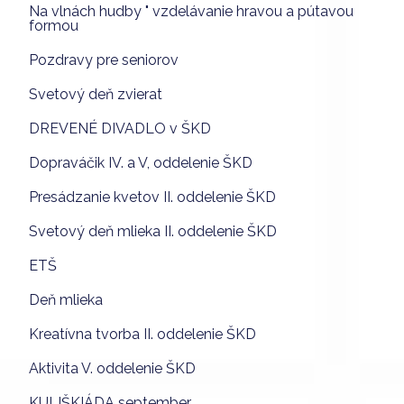
Na vlnách hudby " vzdelávanie hravou a pútavou
formou
Pozdravy pre seniorov
Svetový deň zvierat
DREVENÉ DIVADLO v ŠKD
Dopraváčik IV. a V, oddelenie ŠKD
Presádzanie kvetov II. oddelenie ŠKD
Svetový deň mlieka II. oddelenie ŠKD
ETŠ
Deň mlieka
Kreatívna tvorba II. oddelenie ŠKD
Aktivita V. oddelenie ŠKD
KULIŠKIÁDA september