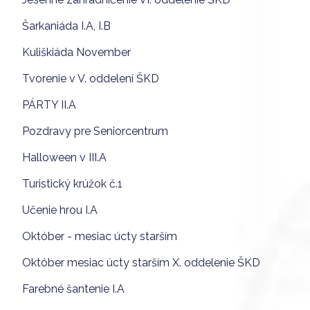
Šarkaniáda I.A, I.B
Kuliškiáda November
Tvorenie v V. oddelení ŠKD
PÁRTY II.A
Pozdravy pre Seniorcentrum
Halloween v III.A
Turistický krúžok č.1
Učenie hrou I.A
Október - mesiac úcty starším
Október mesiac úcty starším X. oddelenie ŠKD
Farebné šantenie I.A