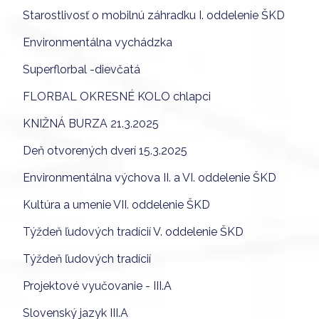
Starostlivosť o mobilnú záhradku I. oddelenie ŠKD
Environmentálna vychádzka
Superflorbal -dievčatá
FLORBAL OKRESNÉ KOLO chlapci
KNIŽNÁ BURZA 21.3.2025
Deň otvorených dverí 15.3.2025
Environmentálna výchova II. a VI. oddelenie ŠKD
Kultúra a umenie VII. oddelenie ŠKD
Týždeň ľudových tradícií V. oddelenie ŠKD
Týždeň ľudových tradícií
Projektové vyučovanie - III.A
Slovenský jazyk III.A