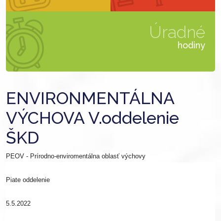
Úradné
hodiny
ENVIRONMENTÁLNA
VÝCHOVA V.oddelenie
ŠKD
PEOV - Prírodno-enviromentálna oblasť výchovy
Piate oddelenie
5.5.2022