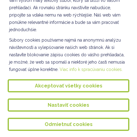
vám vytvorí malý textový súbor, ktorý sa uloží vo vašom
prehliadači. Ak rovnakú stránku navštívite nabudúce,
Vianočné ozdoby VIII. oddelenie ŠKD
pripojíte sa vďaka nemu na web rýchlejšie. Náš web vám
Spoločnosť a príroda IV. oddelenie ŠKD
ponúkne relevantné informácie a bude sa vám pracovať
jednoduchšie.
Spoločnosť a príroda VII. oddelenie ŠKD
Súbory cookies používame najmä na anonymnú analýzu
SLÁVNOSŤ SVETIELOK
návštevnosti a vylepšovanie našich web stránok. Ak si
nastavíte blokovanie zápisu cookies do vášho prehliadača,
Ponožkový október
je možné, že web sa spomalí a niektoré jeho časti nemusia
Vesmír očami detí IV. A
fungovať úplne korektne.
Viac info k spracúvaniu cookies.
Vianočné pozdravy VII. oddelenie ŠKD
Akceptovať všetky cookies
Výroba lampiónov VIII. oddelenie ŠKD
Ozdoby na školský vianočný stromček
Nastaviť cookies
DOPRAVÁČIK III. a VII. oddelenie ŠKD
Odmietnuť cookies
Pozdravy do Domu Seniorov