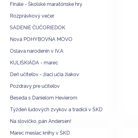
Finále - Školské maratónske hry
Rozprávkový večer
SADENIE ČUČORIEDOK
Nová POHYBOVŇA MOVO
Oslava narodenín v IV.A
KULIŠKIÁDA - marec
Deň učiteľov - žiaci učia žiakov
Pozdravy pre učiteľov
Beseda s Danielom Hevierom
Týždeň ľudových zvykov a tradícií v ŠKD
Na slovíčko, pán Andersen!
Marec mesiac knihy v ŠKD