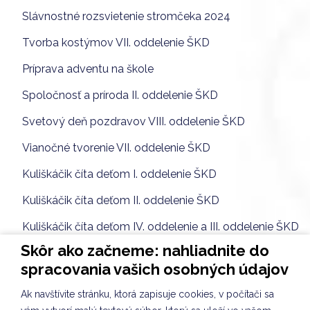
Slávnostné rozsvietenie stromčeka 2024
Tvorba kostýmov VII. oddelenie ŠKD
Príprava adventu na škole
Spoločnosť a príroda II. oddelenie ŠKD
Svetový deň pozdravov VIII. oddelenie ŠKD
Vianočné tvorenie VII. oddelenie ŠKD
Kuliškáčik číta deťom I. oddelenie ŠKD
Kuliškáčik číta deťom II. oddelenie ŠKD
Kuliškáčik číta deťom IV. oddelenie a III. oddelenie ŠKD
Skôr ako začneme: nahliadnite do
Knižničné pexeso - V. a VII. oddelenie ŠKD
spracovania vašich osobných údajov
Kuliškáčik číta deťom VIII. oddelenie ŠKD
Ak navštívite stránku, ktorá zapisuje cookies, v počítači sa
Vianočné pozdravy VIII. oddelenie ŠKD