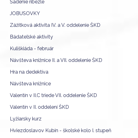
Sadenie ríbezle
JOBUSOVKY
Zážitková aktivita IV. a V. oddelenie ŠKD
Bádateľské aktivity
Kuliškiáda - február
Návšteva knižnice II. a VII. oddelenie ŠKD
Hra na dedektíva
Návšteva knižnice
Valentín v II.C triede VII. oddelenie ŠKD
Valentín v II. oddelení ŠKD
Lyžiarsky kurz
Hviezdoslavov Kubín - školské kolo I. stupeň