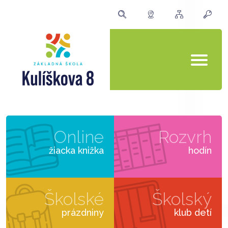
Online
Rozvrh
žiacka knižka
hodín
Školské
Školský
prázdniny
klub detí