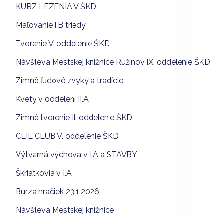
KURZ LEZENIA V ŠKD
Maľovanie I.B triedy
Tvorenie V. oddelenie ŠKD
Návšteva Mestskej knižnice Ružinov IX. oddelenie ŠKD
Zimné ľudové zvyky a tradície
Kvety v oddelení II.A
Zimné tvorenie II. oddelenie ŠKD
CLIL CLUB V. oddelenie ŠKD
Výtvarná výchova v I.A a STAVBY
Škriatkovia v I.A
Burza hračiek 23.1.2026
Návšteva Mestskej knižnice