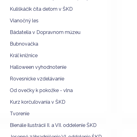
Kuliškáčik číta deťom v ŠKD
Vianočný les
Bádatelia v Dopravnom múzeu
Bubnovačka
Kráľ knižnice
Halloween vyhodnotenie
Rovesnícke vzdelávanie
Od ovečky k pokožke - vlna
Kurz korčuľovania v ŠKD
Tvorenie
Bienále ilustrácií II. a VII. oddelenie ŠKD
Jesenné záhradničenie VI. oddelenie ŠKD