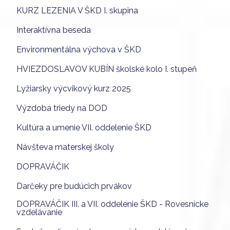
KURZ LEZENIA V ŠKD I. skupina
Interaktívna beseda
Environmentálna výchova v ŠKD
HVIEZDOSLAVOV KUBÍN školské kolo I. stupeň
Lyžiarsky výcvikový kurz 2025
Výzdoba triedy na DOD
Kultúra a umenie VII. oddelenie ŠKD
Návšteva materskej školy
DOPRAVÁČIK
Darčeky pre budúcich prvákov
DOPRAVÁČIK III. a VII. oddelenie ŠKD - Rovesnícke
vzdelávanie