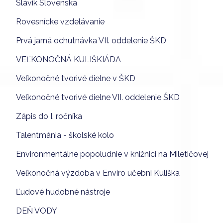
Slávik Slovenska
Rovesnícke vzdelávanie
Prvá jarná ochutnávka VII. oddelenie ŠKD
VEĽKONOČNÁ KULIŠKIÁDA
Veľkonočné tvorivé dielne v ŠKD
Veľkonočné tvorivé dielne VII. oddelenie ŠKD
Zápis do I. ročníka
Talentmánia - školské kolo
Environmentálne popoludnie v knižnici na Miletičovej
Veľkonočná výzdoba v Enviro učebni Kuliška
Ľudové hudobné nástroje
DEŇ VODY