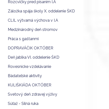
Rozcvičky pred písaním I.A
Záložka spája školy X. oddelenie ŠKD
CLIL výtvarná výchova v I.A
Medzinárodný deň stromov
Práca s gaštanmi
DOPRAVÁČIK OKTÓBER
Deň jablka VI. oddelenie ŠKD
Rovesnícke vzdelávanie
Bádateľské aktivity
KULIŠKIÁDA OKTÓBER
Svetový deň zdravej výživy
Súťaž - Silná ruka