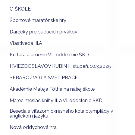
O ŠKOLE
Športové maratónske hry
Darčeky pre budúcich prvákov
Vlastiveda III.A
Kultúra a umenie VII. oddelenie ŠKD
HVIEZDOSLAVOV KUBÍN II. stupeň, 10.3.2025
SEBAROZVOJ A SVET PRÁCE
Akadémie Mateja Tótha na našej škole
Marec mesiac knihy II. a VI. oddelenie ŠKD
Beseda s víťazom okresného kola olympiády v
anglickom jazyku
Nová oddychová hra