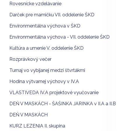
Rovesnícke vzdelávanie
Darček pre mamičku VII. oddelenie ŠKD
Environmentálna výchova v ŠKD
Environmentálna výchova - VII. oddelenie ŠKD
Kultúra a umenie V. oddelenie ŠKD
Rozprávkový večer
Turnaj vo vybíjanej medzi štvrtákmi
Hodina výtvarnej výchovy v IV.A
VLASTIVEDA IV.A projektové vyučovanie
DEŇ V MASKÁCH - ŠAŠINKA JARINKA v II.A a II.B
DEŇ V MASKÁCH
KURZ LEZENIA II. skupina