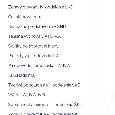
Zdravý olovrant IV. oddelenie ŠKD
Čokoládová tretra
Divadelné predstavenie v SND
Telesná výchova v ATE IV.A
Skúšky do športovej triedy
Projekty z prírodovedy III.A
Prírodovedná prednáška II.A, IV.A
Kuliškiáda máj
Tvorivé popoludnie VII. oddelenie ŠKD
Výlet III.A , IV.A, IV.B
Spoločnosť a príroda - I. oddelenie ŠKD
Zdravý olovrant II. a VI. oddelenie ŠKD