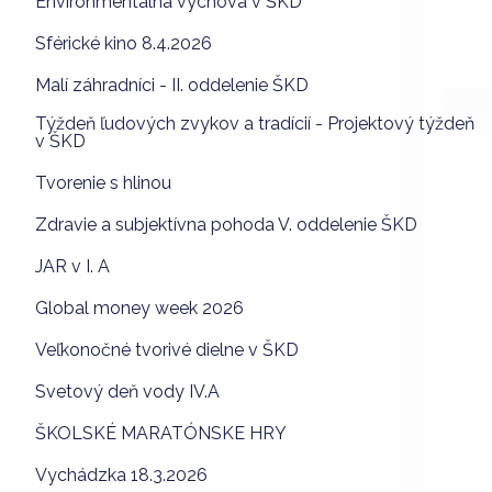
Environmentálna výchova v ŠKD
Sférické kino 8.4.2026
Malí záhradníci - II. oddelenie ŠKD
Týždeň ľudových zvykov a tradícií - Projektový týždeň
v ŠKD
Tvorenie s hlinou
Zdravie a subjektívna pohoda V. oddelenie ŠKD
JAR v I. A
Global money week 2026
Veľkonočné tvorivé dielne v ŠKD
Svetový deň vody IV.A
ŠKOLSKÉ MARATÓNSKE HRY
Vychádzka 18.3.2026