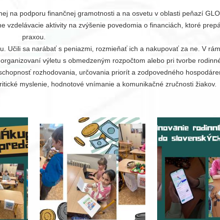
ranej na podporu finančnej gramotnosti a na osvetu v oblasti peňazí
 vzdelávacie aktivity na zvýšenie povedomia o financiách, ktoré prepáj
praxou.
 Učili sa narábať s peniazmi, rozmieňať ich a nakupovať za ne. V rámci
i organizovaní výletu s obmedzeným rozpočtom alebo pri tvorbe rodinn
ich schopnosť rozhodovania, určovania priorít a zodpovedného hospodár
i kritické myslenie, hodnotové vnímanie a komunikačné zručnosti žiakov.