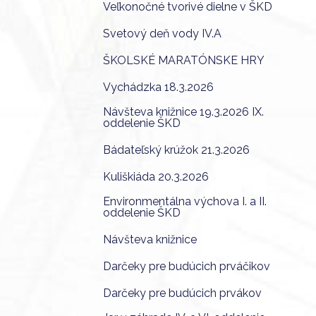
Veľkonočné tvorivé dielne v ŠKD
Svetový deň vody IV.A
ŠKOLSKÉ MARATÓNSKE HRY
Vychádzka 18.3.2026
Návšteva knižnice 19.3.2026 IX.
oddelenie ŠKD
Bádateľský krúžok 21.3.2026
Kuliškiáda 20.3.2026
Environmentálna výchova I. a II.
oddelenie ŠKD
Návšteva knižnice
Darčeky pre budúcich prváčikov
Darčeky pre budúcich prvákov