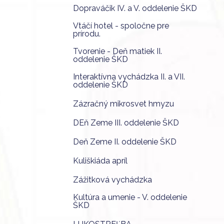
Dopraváčik IV. a V. oddelenie ŠKD
Vtáčí hotel - spoločne pre
prírodu.
Tvorenie - Deň matiek II.
oddelenie ŠKD
Interaktívna vychádzka II. a VII.
oddelenie ŠKD
Zázračný mikrosvet hmyzu
DEň Zeme III. oddelenie ŠKD
Deň Zeme II. oddelenie ŠKD
Kuliškiáda apríl
Zážitková vychádzka
Kultúra a umenie - V. oddelenie
ŠKD