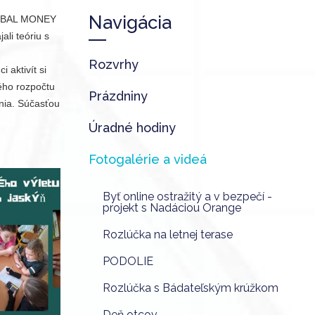
Navigácia
 GLOBAL MONEY
ali teóriu s
Rozvrhy
 aktivít si
ého rozpočtu
Prázdniny
enia. Súčasťou
Úradné hodiny
Fotogalérie a videá
Byť online ostražitý a v bezpečí -
projekt s Nadáciou Orange
Rozlúčka na letnej terase
PODOLIE
Rozlúčka s Bádateľským krúžkom
Deň otcov