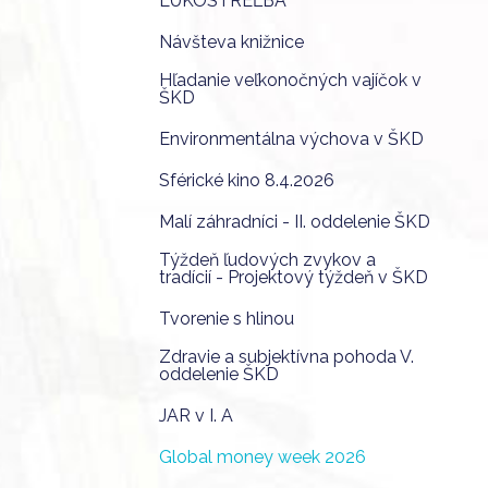
LUKOSTREĽBA
Návšteva knižnice
Hľadanie veľkonočných vajíčok v
ŠKD
Environmentálna výchova v ŠKD
Sférické kino 8.4.2026
Malí záhradníci - II. oddelenie ŠKD
Týždeň ľudových zvykov a
tradícií - Projektový týždeň v ŠKD
Tvorenie s hlinou
Zdravie a subjektívna pohoda V.
oddelenie ŠKD
JAR v I. A
Global money week 2026