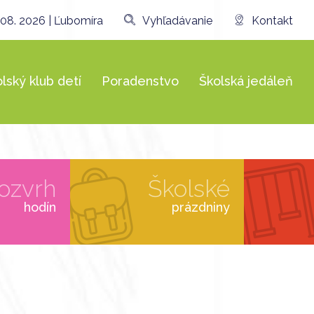
 08. 2026 | Ľubomíra
Vyhľadávanie
Kontakt
lský klub detí
Poradenstvo
Školská jedáleň
ozvrh
Školské
hodín
prázdniny