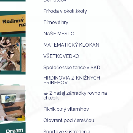
Príroda v okolí školy
Tímové hry
NAŠE MESTO
MATEMATICKÝ KLOKAN
VŠETKOVEDKO
Spoločenské tance v ŠKD
HRDINOVIA Z KNIŽNÝCH
PRÍBEHOV
🥗 Z našej záhradky rovno na
chlebík
Piknik plný vitamínov
Olovrant pod čerešňou
Športové sustredenia