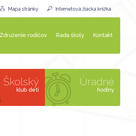
Mapa stránky
Internetová žiacka knižka
Združenie rodičov
Rada školy
Kontakt
Školský
Úradné
klub detí
hodiny