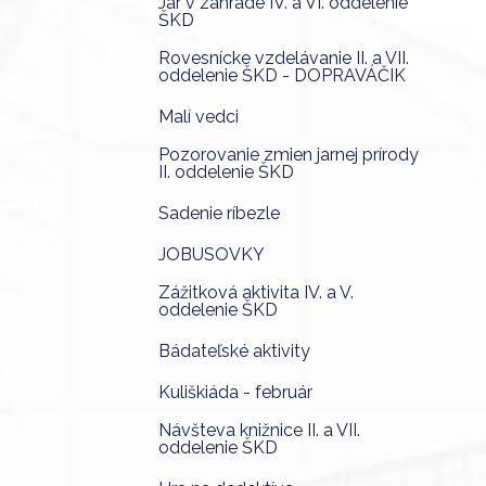
Jar v záhrade IV. a VI. oddelenie
ŠKD
Rovesnícke vzdelávanie II. a VII.
oddelenie ŠKD - DOPRAVÁČIK
Malí vedci
Pozorovanie zmien jarnej prírody
II. oddelenie ŠKD
Sadenie ríbezle
JOBUSOVKY
Zážitková aktivita IV. a V.
oddelenie ŠKD
Bádateľské aktivity
Kuliškiáda - február
Návšteva knižnice II. a VII.
oddelenie ŠKD