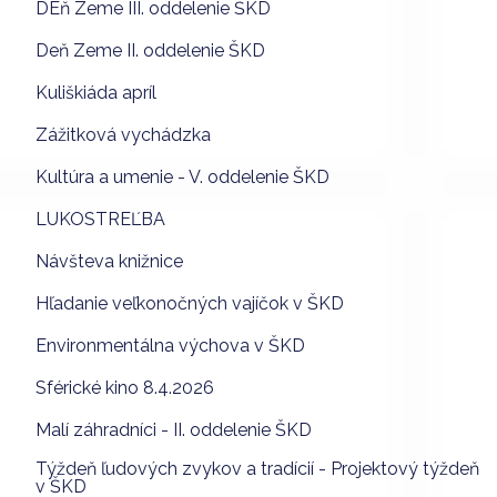
DEň Zeme III. oddelenie ŠKD
Deň Zeme II. oddelenie ŠKD
Kuliškiáda apríl
Zážitková vychádzka
Kultúra a umenie - V. oddelenie ŠKD
LUKOSTREĽBA
Návšteva knižnice
Hľadanie veľkonočných vajíčok v ŠKD
Environmentálna výchova v ŠKD
Sférické kino 8.4.2026
Malí záhradníci - II. oddelenie ŠKD
Týždeň ľudových zvykov a tradícií - Projektový týždeň
v ŠKD