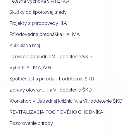
Telesná výchova v ATE IV.A
Skúšky do športovej triedy
Projekty z prírodovedy III.A
Prírodovedná prednáška II.A, IV.A
Kuliškiáda máj
Tvorivé popoludnie VII. oddelenie ŠKD
Výlet III.A , IV.A, IV.B
Spoločnosť a príroda - I. oddelenie ŠKD
Zdravý olovrant II. a VI. oddelenie ŠKD
Workshop v Ústrednej knižnici V. a VII. oddelenie ŠKD
REVITALIZÁCIA POCITOVÉHO CHODNÍKA
Pozorovanie prírody