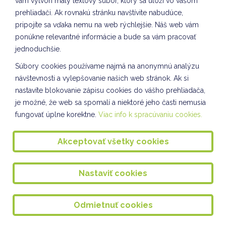
vám vytvorí malý textový súbor, ktorý sa uloží vo vašom
Veľkonočné tvorivé dielne v ŠKD
prehliadači. Ak rovnakú stránku navštívite nabudúce,
pripojíte sa vďaka nemu na web rýchlejšie. Náš web vám
Veľkonočné tvorivé dielne VII. oddelenie ŠKD
ponúkne relevantné informácie a bude sa vám pracovať
Zápis do I. ročníka
jednoduchšie.
Súbory cookies používame najmä na anonymnú analýzu
Talentmánia - školské kolo
návštevnosti a vylepšovanie našich web stránok. Ak si
Environmentálne popoludnie v knižnici na Miletičovej
nastavíte blokovanie zápisu cookies do vášho prehliadača,
je možné, že web sa spomalí a niektoré jeho časti nemusia
Veľkonočná výzdoba v Enviro učebni Kuliška
fungovať úplne korektne.
Viac info k spracúvaniu cookies.
Ľudové hudobné nástroje
Akceptovať všetky cookies
DEŇ VODY
Finále - Školské maratónske hry
Nastaviť cookies
Rozprávkový večer
SADENIE ČUČORIEDOK
Odmietnuť cookies
Nová POHYBOVŇA MOVO