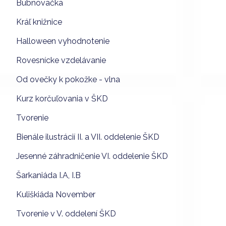
Bubnovačka
Kráľ knižnice
Halloween vyhodnotenie
Rovesnícke vzdelávanie
Od ovečky k pokožke - vlna
Kurz korčuľovania v ŠKD
Tvorenie
Bienále ilustrácií II. a VII. oddelenie ŠKD
Jesenné záhradničenie VI. oddelenie ŠKD
Šarkaniáda I.A, I.B
Kuliškiáda November
Tvorenie v V. oddelení ŠKD