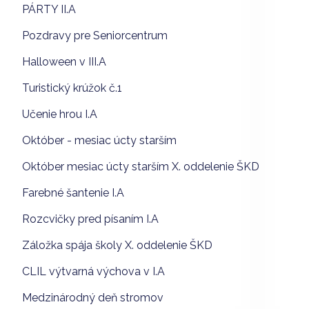
PÁRTY II.A
Pozdravy pre Seniorcentrum
Halloween v III.A
Turistický krúžok č.1
Učenie hrou I.A
Október - mesiac úcty starším
Október mesiac úcty starším X. oddelenie ŠKD
Farebné šantenie I.A
Rozcvičky pred písaním I.A
Záložka spája školy X. oddelenie ŠKD
CLIL výtvarná výchova v I.A
Medzinárodný deň stromov