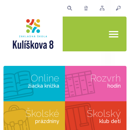
Online
Rozvrh
žiacka knižka
hodín
Školské
Školský
prázdniny
klub detí