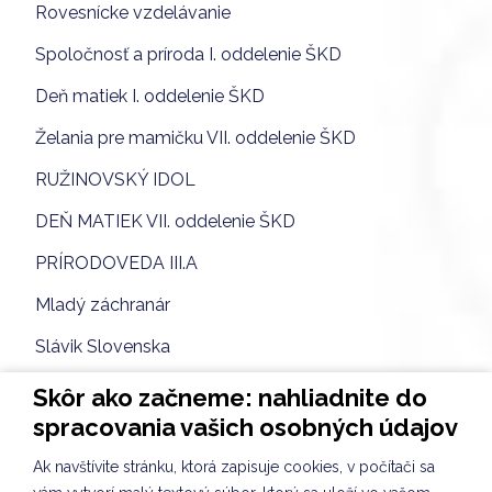
Rovesnícke vzdelávanie
Spoločnosť a príroda I. oddelenie ŠKD
Deň matiek I. oddelenie ŠKD
Želania pre mamičku VII. oddelenie ŠKD
RUŽINOVSKÝ IDOL
DEŇ MATIEK VII. oddelenie ŠKD
PRÍRODOVEDA III.A
Mladý záchranár
Slávik Slovenska
Rovesnícke vzdelávanie
Skôr ako začneme: nahliadnite do
spracovania vašich osobných údajov
Prvá jarná ochutnávka VII. oddelenie ŠKD
Ak navštívite stránku, ktorá zapisuje cookies, v počítači sa
VEĽKONOČNÁ KULIŠKIÁDA