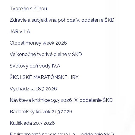
Tvorenie s hlinou
Zdravie a subjektívna pohoda V. oddelenie ŠKD
JAR v I. A
Global money week 2026
Veľkonočné tvorivé dielne v ŠKD
Svetový deň vody IV.A
ŠKOLSKÉ MARATÓNSKE HRY
Vychádzka 18.3.2026
Návšteva knižnice 19.3.2026 IX. oddelenie ŠKD
Bádateľský krúžok 21.3.2026
Kuliškiáda 20.3.2026
Environmentálna výchova I. a II. oddelenie ŠKD