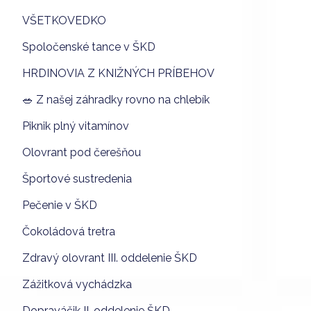
VŠETKOVEDKO
Spoločenské tance v ŠKD
HRDINOVIA Z KNIŽNÝCH PRÍBEHOV
🥗 Z našej záhradky rovno na chlebík
Piknik plný vitamínov
Olovrant pod čerešňou
Športové sustredenia
Pečenie v ŠKD
Čokoládová tretra
Zdravý olovrant III. oddelenie ŠKD
Zážitková vychádzka
Dopraváčik II. oddelenie ŠKD