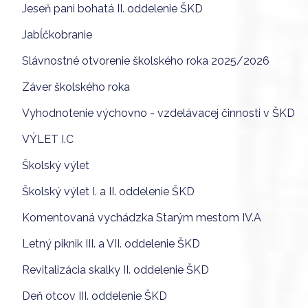
Jeseň pani bohatá II. oddelenie ŠKD
Jabĺčkobranie
Slávnostné otvorenie školského roka 2025/2026
Záver školského roka
Vyhodnotenie výchovno - vzdelávacej činnosti v ŠKD
VÝLET I.C
Školský výlet
Školský výlet I. a II. oddelenie ŠKD
Komentovaná vychádzka Starým mestom IV.A
Letný piknik III. a VII. oddelenie ŠKD
Revitalizácia skalky II. oddelenie ŠKD
Deň otcov III. oddelenie ŠKD