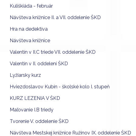
Kuliškiáda - február
Návšteva knižnice II. a VII. oddelenie ŠKD
Hra na dedektíva
Návšteva knižnice
Valentín v II.C triede VII. oddelenie ŠKD
Valentín v II. oddelení ŠKD
Lyžiarsky kurz
Hviezdoslavov Kubín - školské kolo I. stupeň
KURZ LEZENIA V ŠKD
Maľovanie I.B triedy
Tvorenie V. oddelenie ŠKD
Návšteva Mestskej knižnice Ružinov IX. oddelenie ŠKD