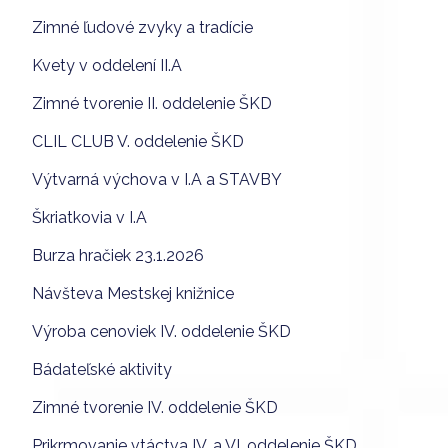
Zimné ľudové zvyky a tradície
Kvety v oddelení II.A
Zimné tvorenie II. oddelenie ŠKD
CLIL CLUB V. oddelenie ŠKD
Výtvarná výchova v I.A a STAVBY
Škriatkovia v I.A
Burza hračiek 23.1.2026
Návšteva Mestskej knižnice
Výroba cenoviek IV. oddelenie ŠKD
Bádateľské aktivity
Zimné tvorenie IV. oddelenie ŠKD
Prikrmovanie vtáctva IV. a VI. oddelenie ŠKD