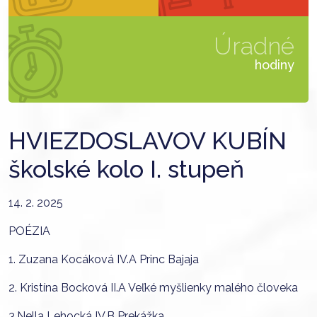
Úradné
hodiny
HVIEZDOSLAVOV KUBÍN
školské kolo I. stupeň
14. 2. 2025
POÉZIA
1. Zuzana Kocáková IV.A Princ Bajaja
2. Kristína Bocková II.A Veľké myšlienky malého človeka
3.Nella Lehocká IV.B Prekážka