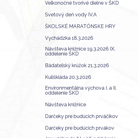
Veľkonočné tvorivé dielne v ŠKD
Svetový deň vody IV.A
ŠKOLSKÉ MARATÓNSKE HRY
Vychádzka 18.3.2026
Návšteva knižnice 19.3.2026 IX.
oddelenie ŠKD
Bádateľský krúžok 21.3.2026
Kuliškiáda 20.3.2026
Environmentálna výchova I. a II.
oddelenie ŠKD
Návšteva knižnice
Darčeky pre budúcich prváčikov
Darčeky pre budúcich prvákov