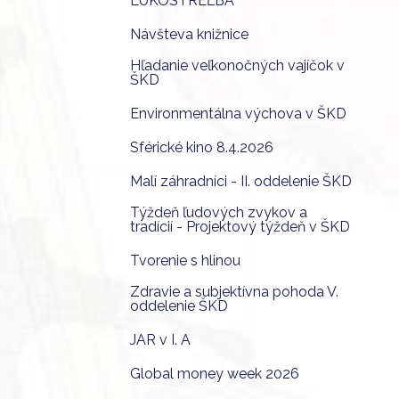
LUKOSTREĽBA
Návšteva knižnice
Hľadanie veľkonočných vajíčok v
ŠKD
Environmentálna výchova v ŠKD
Sférické kino 8.4.2026
Malí záhradníci - II. oddelenie ŠKD
Týždeň ľudových zvykov a
tradícií - Projektový týždeň v ŠKD
Tvorenie s hlinou
Zdravie a subjektívna pohoda V.
oddelenie ŠKD
JAR v I. A
Global money week 2026