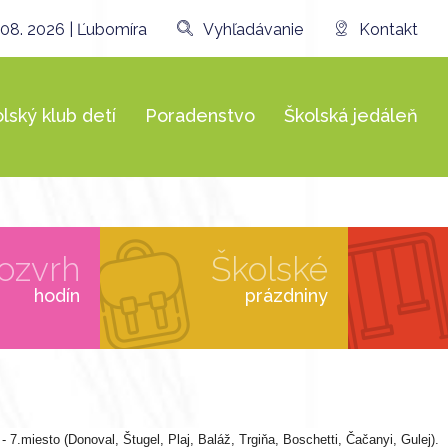
 08. 2026 | Ľubomíra
Vyhľadávanie
Kontakt
lský klub detí
Poradenstvo
Školská jedáleň
ozvrh
Školské
hodín
prázdniny
 7.miesto (Donoval, Štugel, Plaj, Baláž, Trgiňa, Boschetti, Čačanyi, Gulej).