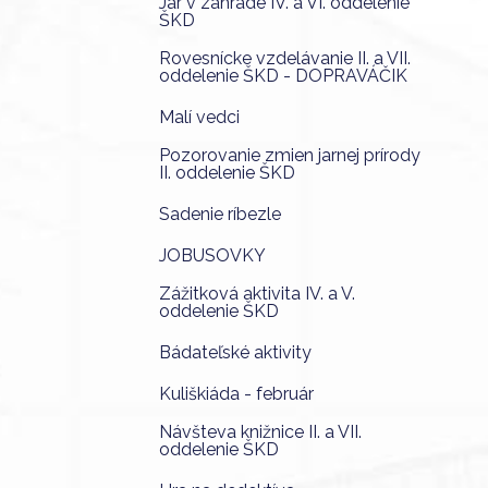
Jar v záhrade IV. a VI. oddelenie
ŠKD
Rovesnícke vzdelávanie II. a VII.
oddelenie ŠKD - DOPRAVÁČIK
Malí vedci
Pozorovanie zmien jarnej prírody
II. oddelenie ŠKD
Sadenie ríbezle
JOBUSOVKY
Zážitková aktivita IV. a V.
oddelenie ŠKD
Bádateľské aktivity
Kuliškiáda - február
Návšteva knižnice II. a VII.
oddelenie ŠKD