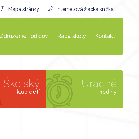
Mapa stránky
Internetová žiacka knižka
Združenie rodičov
Rada školy
Kontakt
Školský
Úradné
klub detí
hodiny