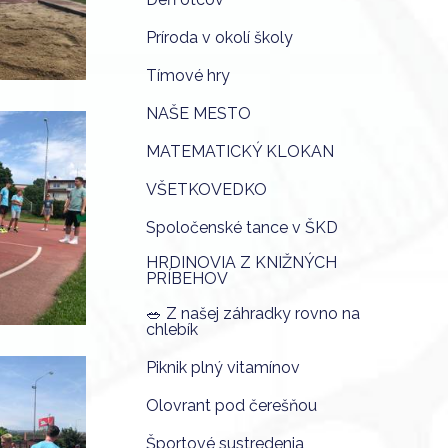
Príroda v okolí školy
Tímové hry
NAŠE MESTO
MATEMATICKÝ KLOKAN
VŠETKOVEDKO
Spoločenské tance v ŠKD
HRDINOVIA Z KNIŽNÝCH
PRÍBEHOV
🥗 Z našej záhradky rovno na
chlebík
Piknik plný vitamínov
Olovrant pod čerešňou
Športové sustredenia