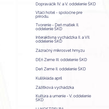
Dopraváčik IV. a V. oddelenie ŠKD
Vtáčí hotel - spoločne pre
prírodu.
Tvorenie - Deň matiek II.
oddelenie ŠKD
Interaktívna vychádzka II. a VII.
oddelenie ŠKD
Zázračný mikrosvet hmyzu
DEň Zeme III. oddelenie ŠKD
Deň Zeme II. oddelenie ŠKD
Kuliškiáda apríl
Zážitková vychádzka
Kultúra a umenie - V. oddelenie
ŠKD