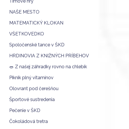
Tímové hry
NAŠE MESTO
MATEMATICKÝ KLOKAN
VŠETKOVEDKO
Spoločenské tance v ŠKD
HRDINOVIA Z KNIŽNÝCH PRÍBEHOV
🥗 Z našej záhradky rovno na chlebík
Piknik plný vitamínov
Olovrant pod čerešňou
Športové sustredenia
Pečenie v ŠKD
Čokoládová tretra