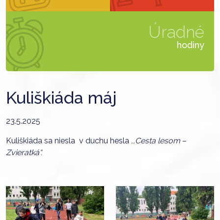
Úradné
hodiny
Kuliškiáda máj
23.5.2025
Kuliškiáda sa niesla v duchu hesla
,,Cesta lesom
–
Zvieratká“.