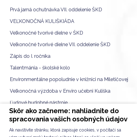
Prvá jarná ochutnávka VII. oddelenie ŠKD
VEĽKONOČNÁ KULIŠKIÁDA
Veľkonočné tvorivé dielne v ŠKD
Veľkonočné tvorivé dielne VII. oddelenie ŠKD
Zápis do I. ročníka
Talentmánia - školské kolo
Environmentálne popoludnie v knižnici na Miletičovej
Veľkonočná výzdoba v Enviro učebni Kuliška
Ľudové hudobné nástroje
Skôr ako začneme: nahliadnite do
DEŇ VODY
spracovania vašich osobných údajov
Finále - Školské maratónske hry
Ak navštívite stránku, ktorá zapisuje cookies, v počítači sa