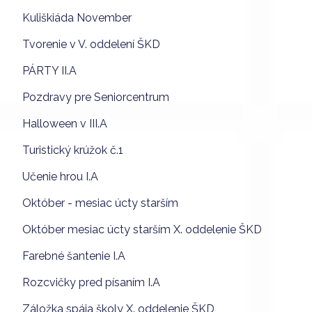
Kuliškiáda November
Tvorenie v V. oddelení ŠKD
PÁRTY II.A
Pozdravy pre Seniorcentrum
Halloween v III.A
Turistický krúžok č.1
Učenie hrou I.A
Október - mesiac úcty starším
Október mesiac úcty starším X. oddelenie ŠKD
Farebné šantenie I.A
Rozcvičky pred písaním I.A
Záložka spája školy X. oddelenie ŠKD