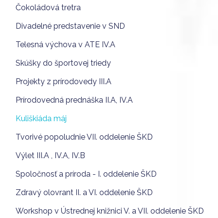
Čokoládová tretra
Divadelné predstavenie v SND
Telesná výchova v ATE IV.A
Skúšky do športovej triedy
Projekty z prírodovedy III.A
Prírodovedná prednáška II.A, IV.A
Kuliškiáda máj
Tvorivé popoludnie VII. oddelenie ŠKD
Výlet III.A , IV.A, IV.B
Spoločnosť a príroda - I. oddelenie ŠKD
Zdravý olovrant II. a VI. oddelenie ŠKD
Workshop v Ústrednej knižnici V. a VII. oddelenie ŠKD