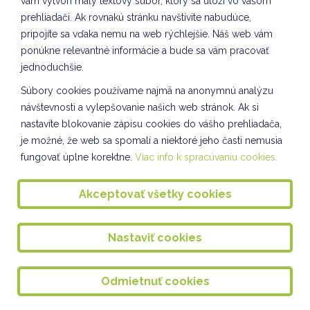
Rozprávkový večer
vám vytvorí malý textový súbor, ktorý sa uloží vo vašom
prehliadači. Ak rovnakú stránku navštívite nabudúce,
SADENIE ČUČORIEDOK
pripojíte sa vďaka nemu na web rýchlejšie. Náš web vám
ponúkne relevantné informácie a bude sa vám pracovať
Nová POHYBOVŇA MOVO
jednoduchšie.
Oslava narodenín v IV.A
Súbory cookies používame najmä na anonymnú analýzu
KULIŠKIÁDA - marec
návštevnosti a vylepšovanie našich web stránok. Ak si
nastavíte blokovanie zápisu cookies do vášho prehliadača,
Deň učiteľov - žiaci učia žiakov
je možné, že web sa spomalí a niektoré jeho časti nemusia
fungovať úplne korektne.
Viac info k spracúvaniu cookies.
Pozdravy pre učiteľov
Beseda s Danielom Hevierom
Akceptovať všetky cookies
Týždeň ľudových zvykov a tradícií v ŠKD
Na slovíčko, pán Andersen!
Nastaviť cookies
Marec mesiac knihy v ŠKD
Odmietnuť cookies
Starostlivosť o mobilnú záhradku I. oddelenie ŠKD