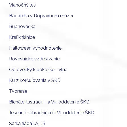
Vianočný les
Bádatelia v Dopravnom múzeu
Bubnovačka
Kráľ knižnice
Halloween vyhodnotenie
Rovesnícke vzdelávanie
Od ovečky k pokožke - vlna
Kurz korčuľovania v ŠKD
Tvorenie
Bienále ilustrácií II. a VII. oddelenie ŠKD
Jesenné záhradničenie VI. oddelenie ŠKD
Šarkaniáda I.A, I.B