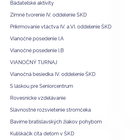
Bádateľské aktivity
Zimné tvorenie IV. oddelenie ŠKD
Prikrmovanie vtáctva IV. a VI. oddelenie ŠKD
Vianočné posedenie I.A
Vianočné posedenie I.B
VIANOČNÝ TURNAJ
Vianočná besiedka IV. oddelenie ŠKD
S láskou pre Seniorcentrum
Rovesnícke vzdelávanie
Slávnostné rozsvietenie stromčeka
Bavíme bratislavských žiakov pohybom
Kuliškáčik číta deťom v ŠKD