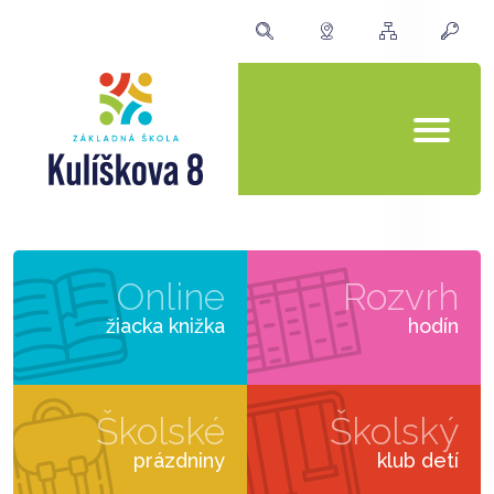
Online
Rozvrh
žiacka knižka
hodín
Školské
Školský
prázdniny
klub detí