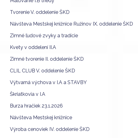
Maľovanie I.B triedy
Tvorenie V. oddelenie ŠKD
Návšteva Mestskej knižnice Ružinov IX. oddelenie ŠKD
Zimné ľudové zvyky a tradície
Kvety v oddelení II.A
Zimné tvorenie II. oddelenie ŠKD
CLIL CLUB V. oddelenie ŠKD
Výtvarná výchova v I.A a STAVBY
Škriatkovia v I.A
Burza hračiek 23.1.2026
Návšteva Mestskej knižnice
Výroba cenoviek IV. oddelenie ŠKD