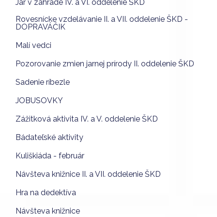
Jar v záhrade IV. a VI. oddelenie ŠKD
Rovesnícke vzdelávanie II. a VII. oddelenie ŠKD -
DOPRAVÁČIK
Malí vedci
Pozorovanie zmien jarnej prírody II. oddelenie ŠKD
Sadenie ríbezle
JOBUSOVKY
Zážitková aktivita IV. a V. oddelenie ŠKD
Bádateľské aktivity
Kuliškiáda - február
Návšteva knižnice II. a VII. oddelenie ŠKD
Hra na dedektíva
Návšteva knižnice