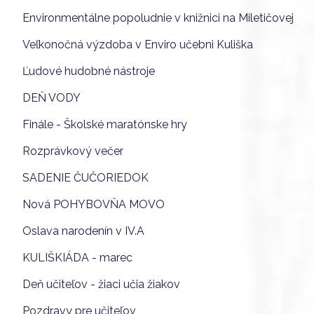
Environmentálne popoludnie v knižnici na Miletičovej
Veľkonočná výzdoba v Enviro učebni Kuliška
Ľudové hudobné nástroje
DEŇ VODY
Finále - Školské maratónske hry
Rozprávkový večer
SADENIE ČUČORIEDOK
Nová POHYBOVŇA MOVO
Oslava narodenín v IV.A
KULIŠKIÁDA - marec
Deň učiteľov - žiaci učia žiakov
Pozdravy pre učiteľov