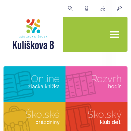
Online
Rozvrh
žiacka knižka
hodín
Školské
Školský
prázdniny
klub detí