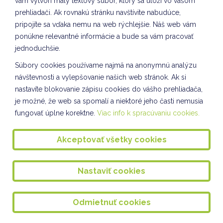
vám vytvorí malý textový súbor, ktorý sa uloží vo vašom
prehliadači. Ak rovnakú stránku navštívite nabudúce,
VLASTIVEDA IV.A projektové vyučovanie
pripojíte sa vďaka nemu na web rýchlejšie. Náš web vám
DEŇ V MASKÁCH - ŠAŠINKA JARINKA v II.A a II.B
ponúkne relevantné informácie a bude sa vám pracovať
jednoduchšie.
DEŇ V MASKÁCH
Súbory cookies používame najmä na anonymnú analýzu
KURZ LEZENIA II. skupina
návštevnosti a vylepšovanie našich web stránok. Ak si
nastavíte blokovanie zápisu cookies do vášho prehliadača,
KURZ LEZENIA V ŠKD I. skupina
je možné, že web sa spomalí a niektoré jeho časti nemusia
Interaktívna beseda
fungovať úplne korektne.
Viac info k spracúvaniu cookies.
Environmentálna výchova v ŠKD
Akceptovať všetky cookies
HVIEZDOSLAVOV KUBÍN školské kolo I. stupeň
Lyžiarsky výcvikový kurz 2025
Nastaviť cookies
Výzdoba triedy na DOD
Odmietnuť cookies
Kultúra a umenie VII. oddelenie ŠKD