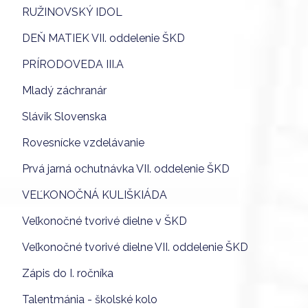
RUŽINOVSKÝ IDOL
DEŇ MATIEK VII. oddelenie ŠKD
PRÍRODOVEDA III.A
Mladý záchranár
Slávik Slovenska
Rovesnícke vzdelávanie
Prvá jarná ochutnávka VII. oddelenie ŠKD
VEĽKONOČNÁ KULIŠKIÁDA
Veľkonočné tvorivé dielne v ŠKD
Veľkonočné tvorivé dielne VII. oddelenie ŠKD
Zápis do I. ročníka
Talentmánia - školské kolo