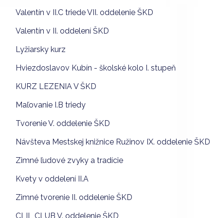
Valentín v II.C triede VII. oddelenie ŠKD
Valentín v II. oddelení ŠKD
Lyžiarsky kurz
Hviezdoslavov Kubín - školské kolo I. stupeň
KURZ LEZENIA V ŠKD
Maľovanie I.B triedy
Tvorenie V. oddelenie ŠKD
Návšteva Mestskej knižnice Ružinov IX. oddelenie ŠKD
Zimné ľudové zvyky a tradície
Kvety v oddelení II.A
Zimné tvorenie II. oddelenie ŠKD
CLIL CLUB V. oddelenie ŠKD