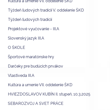
Kultúra a umenie VII. oddelenie ŠKD
Týždeň ľudových tradícií V. oddelenie ŠKD
Týždeň ľudových tradícií
Projektové vyučovanie - III.A
Slovenský jazyk III.A
O ŠKOLE
Športové maratónske hry
Darčeky pre budúcich prvákov
Vlastiveda III.A
Kultúra a umenie VII. oddelenie ŠKD
HVIEZDOSLAVOV KUBÍN II. stupeň, 10.3.2025
SEBAROZVOJ A SVET PRÁCE