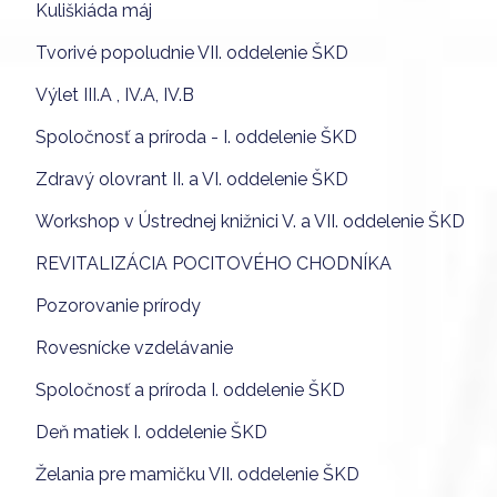
Kuliškiáda máj
Tvorivé popoludnie VII. oddelenie ŠKD
Výlet III.A , IV.A, IV.B
Spoločnosť a príroda - I. oddelenie ŠKD
Zdravý olovrant II. a VI. oddelenie ŠKD
Workshop v Ústrednej knižnici V. a VII. oddelenie ŠKD
REVITALIZÁCIA POCITOVÉHO CHODNÍKA
Pozorovanie prírody
Rovesnícke vzdelávanie
Spoločnosť a príroda I. oddelenie ŠKD
Deň matiek I. oddelenie ŠKD
Želania pre mamičku VII. oddelenie ŠKD