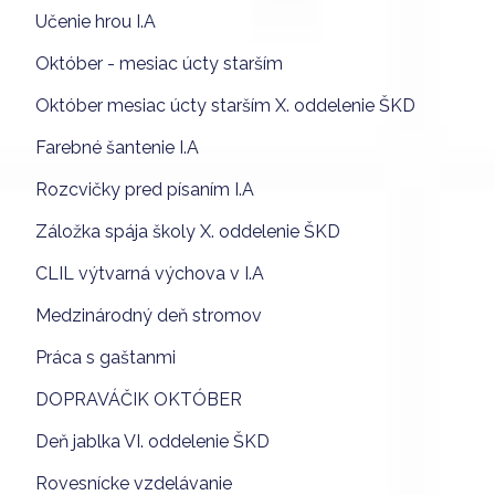
Učenie hrou I.A
Október - mesiac úcty starším
Október mesiac úcty starším X. oddelenie ŠKD
Farebné šantenie I.A
Rozcvičky pred písaním I.A
Záložka spája školy X. oddelenie ŠKD
CLIL výtvarná výchova v I.A
Medzinárodný deň stromov
Práca s gaštanmi
DOPRAVÁČIK OKTÓBER
Deň jablka VI. oddelenie ŠKD
Rovesnícke vzdelávanie