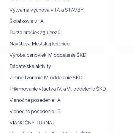
Výtvarná výchova v I.A a STAVBY
Škriatkovia v I.A
Burza hračiek 23.1.2026
Návšteva Mestskej knižnice
Výroba cenoviek IV. oddelenie ŠKD
Bádateľské aktivity
Zimné tvorenie IV. oddelenie ŠKD
Prikrmovanie vtáctva IV. a VI. oddelenie ŠKD
Vianočné posedenie I.A
Vianočné posedenie I.B
VIANOČNÝ TURNAJ