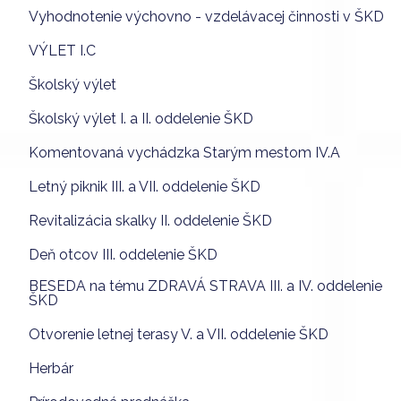
Vyhodnotenie výchovno - vzdelávacej činnosti v ŠKD
VÝLET I.C
Školský výlet
Školský výlet I. a II. oddelenie ŠKD
Komentovaná vychádzka Starým mestom IV.A
Letný piknik III. a VII. oddelenie ŠKD
Revitalizácia skalky II. oddelenie ŠKD
Deň otcov III. oddelenie ŠKD
BESEDA na tému ZDRAVÁ STRAVA III. a IV. oddelenie
ŠKD
Otvorenie letnej terasy V. a VII. oddelenie ŠKD
Herbár