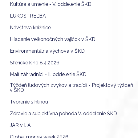
Kultúra a umenie - V. oddelenie ŠKD
LUKOSTREĽBA
Návšteva knižnice
Hľadanie veľkonočných vajíčok v ŠKD
Environmentálna výchova v ŠKD
Sférické kino 8.4.2026
Malí záhradníci - II. oddelenie ŠKD
Týždeň ľudových zvykov a tradícií - Projektový týždeň
v ŠKD
Tvorenie s hlinou
Zdravie a subjektívna pohoda V. oddelenie ŠKD
JAR v I. A
Global money week 2026