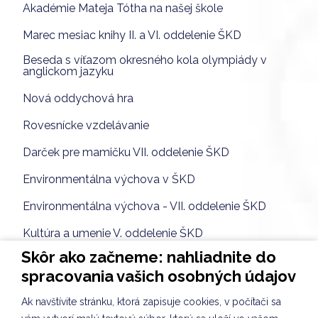
Akadémie Mateja Tótha na našej škole
Marec mesiac knihy II. a VI. oddelenie ŠKD
Beseda s víťazom okresného kola olympiády v
anglickom jazyku
Nová oddychová hra
Rovesnícke vzdelávanie
Darček pre mamičku VII. oddelenie ŠKD
Environmentálna výchova v ŠKD
Environmentálna výchova - VII. oddelenie ŠKD
Kultúra a umenie V. oddelenie ŠKD
Skôr ako začneme: nahliadnite do
Rozprávkový večer
spracovania vašich osobných údajov
Turnaj vo vybíjanej medzi štvrtákmi
Ak navštívite stránku, ktorá zapisuje cookies, v počítači sa
Hodina výtvarnej výchovy v IV.A