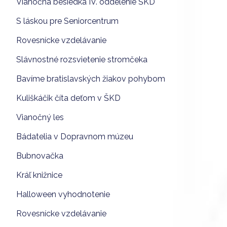
Vianočná besiedka IV. oddelenie ŠKD
S láskou pre Seniorcentrum
Rovesnícke vzdelávanie
Slávnostné rozsvietenie stromčeka
Bavíme bratislavských žiakov pohybom
Kuliškáčik číta deťom v ŠKD
Vianočný les
Bádatelia v Dopravnom múzeu
Bubnovačka
Kráľ knižnice
Halloween vyhodnotenie
Rovesnícke vzdelávanie