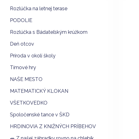
Rozlúčka na letnej terase
PODOLIE
Rozlúčka s Bádateľským krúžkom
Deň otcov
Príroda v okolí školy
Tímové hry
NAŠE MESTO
MATEMATICKÝ KLOKAN
VŠETKOVEDKO
Spoločenské tance v ŠKD
HRDINOVIA Z KNIŽNÝCH PRÍBEHOV
🥗 Z našej záhradky rovno na chlebík