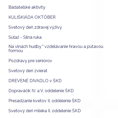
Bádateľské aktivity
KULIŠKIÁDA OKTÓBER
Svetový deň zdravej výživy
Súťaž - Silná ruka
Na vlnách hudby " vzdelávanie hravou a pútavou
formou
Pozdravy pre seniorov
Svetový deň zvierat
DREVENÉ DIVADLO v ŠKD
Dopraváčik IV. a V, oddelenie ŠKD
Presádzanie kvetov II. oddelenie ŠKD
Svetový deň mlieka II. oddelenie ŠKD