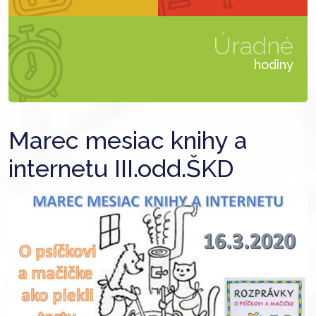
Úradné
hodiny
Marec mesiac knihy a
internetu III.odd.ŠKD