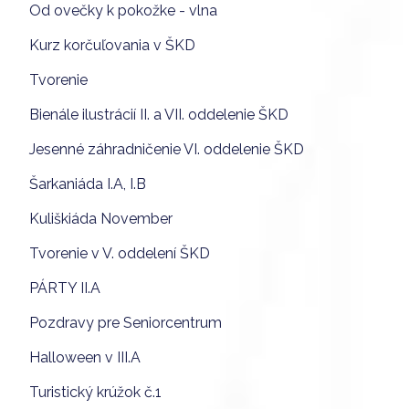
Od ovečky k pokožke - vlna
Kurz korčuľovania v ŠKD
Tvorenie
Bienále ilustrácií II. a VII. oddelenie ŠKD
Jesenné záhradničenie VI. oddelenie ŠKD
Šarkaniáda I.A, I.B
Kuliškiáda November
Tvorenie v V. oddelení ŠKD
PÁRTY II.A
Pozdravy pre Seniorcentrum
Halloween v III.A
Turistický krúžok č.1