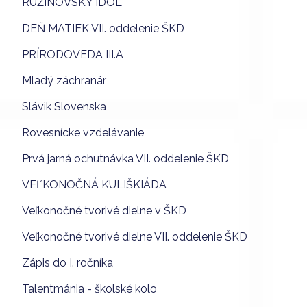
RUŽINOVSKÝ IDOL
DEŇ MATIEK VII. oddelenie ŠKD
PRÍRODOVEDA III.A
Mladý záchranár
Slávik Slovenska
Rovesnícke vzdelávanie
Prvá jarná ochutnávka VII. oddelenie ŠKD
VEĽKONOČNÁ KULIŠKIÁDA
Veľkonočné tvorivé dielne v ŠKD
Veľkonočné tvorivé dielne VII. oddelenie ŠKD
Zápis do I. ročníka
Talentmánia - školské kolo