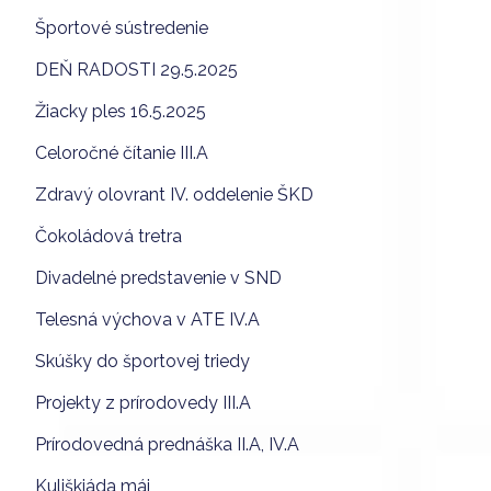
Športové sústredenie
DEŇ RADOSTI 29.5.2025
Žiacky ples 16.5.2025
Celoročné čítanie III.A
Zdravý olovrant IV. oddelenie ŠKD
Čokoládová tretra
Divadelné predstavenie v SND
Telesná výchova v ATE IV.A
Skúšky do športovej triedy
Projekty z prírodovedy III.A
Prírodovedná prednáška II.A, IV.A
Kuliškiáda máj