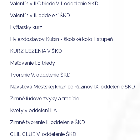
Valentín v II.C triede VII. oddelenie ŠKD
Valentín v II. oddelení ŠKD
Lyžiarsky kurz
Hviezdoslavov Kubín - školské kolo I. stupeň
KURZ LEZENIA V ŠKD
Maľovanie I.B triedy
Tvorenie V. oddelenie ŠKD
Návšteva Mestskej knižnice Ružinov IX. oddelenie ŠKD
Zimné ľudové zvyky a tradície
Kvety v oddelení II.A
Zimné tvorenie II. oddelenie ŠKD
CLIL CLUB V. oddelenie ŠKD