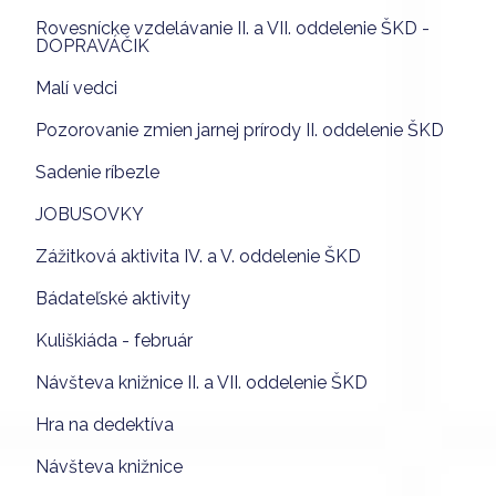
Rovesnícke vzdelávanie II. a VII. oddelenie ŠKD -
DOPRAVÁČIK
Malí vedci
Pozorovanie zmien jarnej prírody II. oddelenie ŠKD
Sadenie ríbezle
JOBUSOVKY
Zážitková aktivita IV. a V. oddelenie ŠKD
Bádateľské aktivity
Kuliškiáda - február
Návšteva knižnice II. a VII. oddelenie ŠKD
Hra na dedektíva
Návšteva knižnice