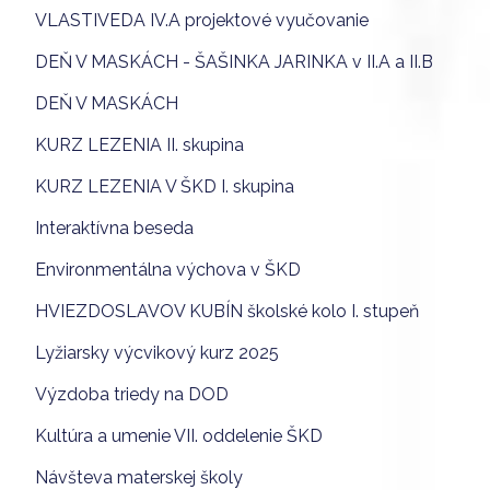
VLASTIVEDA IV.A projektové vyučovanie
DEŇ V MASKÁCH - ŠAŠINKA JARINKA v II.A a II.B
DEŇ V MASKÁCH
KURZ LEZENIA II. skupina
KURZ LEZENIA V ŠKD I. skupina
Interaktívna beseda
Environmentálna výchova v ŠKD
HVIEZDOSLAVOV KUBÍN školské kolo I. stupeň
Lyžiarsky výcvikový kurz 2025
Výzdoba triedy na DOD
Kultúra a umenie VII. oddelenie ŠKD
Návšteva materskej školy