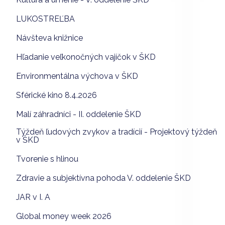
LUKOSTREĽBA
Návšteva knižnice
Hľadanie veľkonočných vajíčok v ŠKD
Environmentálna výchova v ŠKD
Sférické kino 8.4.2026
Malí záhradníci - II. oddelenie ŠKD
Týždeň ľudových zvykov a tradícií - Projektový týždeň
v ŠKD
Tvorenie s hlinou
Zdravie a subjektívna pohoda V. oddelenie ŠKD
JAR v I. A
Global money week 2026