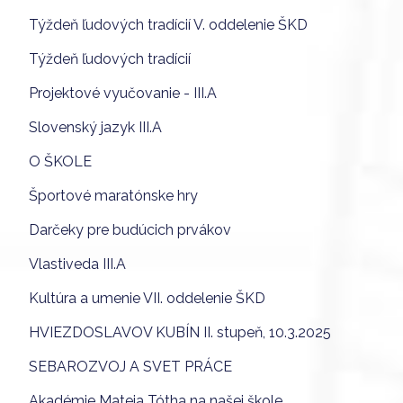
Týždeň ľudových tradícií V. oddelenie ŠKD
Týždeň ľudových tradícií
Projektové vyučovanie - III.A
Slovenský jazyk III.A
O ŠKOLE
Športové maratónske hry
Darčeky pre budúcich prvákov
Vlastiveda III.A
Kultúra a umenie VII. oddelenie ŠKD
HVIEZDOSLAVOV KUBÍN II. stupeň, 10.3.2025
SEBAROZVOJ A SVET PRÁCE
Akadémie Mateja Tótha na našej škole