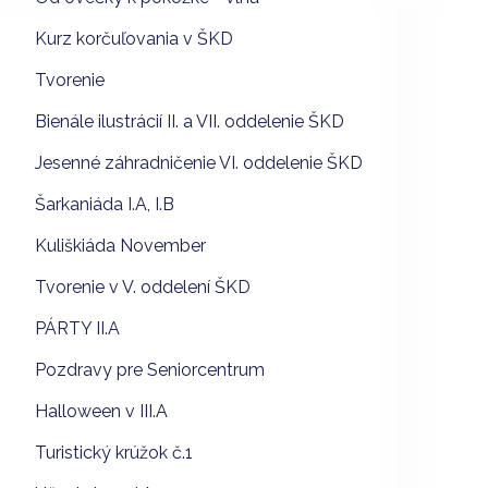
Kurz korčuľovania v ŠKD
Tvorenie
Bienále ilustrácií II. a VII. oddelenie ŠKD
Jesenné záhradničenie VI. oddelenie ŠKD
Šarkaniáda I.A, I.B
Kuliškiáda November
Tvorenie v V. oddelení ŠKD
PÁRTY II.A
Pozdravy pre Seniorcentrum
Halloween v III.A
Turistický krúžok č.1