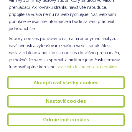
vám vytvorí malý textový súbor, ktorý sa uloží vo vašom
prehliadači. Ak rovnakú stránku navštívite nabudúce,
Rovesnícke vzdelávanie II. a IV. oddelenie ŠKD
pripojíte sa vďaka nemu na web rýchlejšie. Náš web vám
Komunikácia a práca s informáciami VII. oddelenie
ponúkne relevantné informácie a bude sa vám pracovať
ŠKD
jednoduchšie.
Naša škola v médiách
Súbory cookies používame najmä na anonymnú analýzu
návštevnosti a vylepšovanie našich web stránok. Ak si
VTÁČIA HODINKA - IV. oddelenie ŠKD
nastavíte blokovanie zápisu cookies do vášho prehliadača,
Recyklácia VII. oddelenie ŠKD
je možné, že web sa spomalí a niektoré jeho časti nemusia
fungovať úplne korektne.
Viac info k spracúvaniu cookies.
SEPAROVANIE VII. oddelenie ŠKD
ZIMNÁ MINIAKADÉMIA V ŠKD
Akceptovať všetky cookies
Súťaž z chémie
Nastaviť cookies
Badminton dievčat
Sebarozvoj a svet práce VII. oddelenie ŠKD
Odmietnuť cookies
VIANOČNÝ FLORBAL 16.12.2024