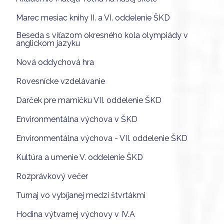
Marec mesiac knihy II. a VI. oddelenie ŠKD
Beseda s víťazom okresného kola olympiády v
anglickom jazyku
Nová oddychová hra
Rovesnícke vzdelávanie
Darček pre mamičku VII. oddelenie ŠKD
Environmentálna výchova v ŠKD
Environmentálna výchova - VII. oddelenie ŠKD
Kultúra a umenie V. oddelenie ŠKD
Rozprávkový večer
Turnaj vo vybíjanej medzi štvrtákmi
Hodina výtvarnej výchovy v IV.A