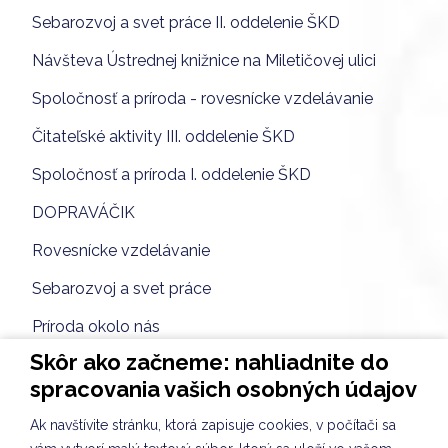
Sebarozvoj a svet práce II. oddelenie ŠKD
Návšteva Ústrednej knižnice na Miletičovej ulici
Spoločnosť a príroda - rovesnícke vzdelávanie
Čitateľské aktivity III. oddelenie ŠKD
Spoločnosť a príroda I. oddelenie ŠKD
DOPRAVÁČIK
Rovesnícke vzdelávanie
Sebarozvoj a svet práce
Príroda okolo nás
Skôr ako začneme: nahliadnite do
Spoločnosť a príroda VII. oddelenie ŠKD
spracovania vašich osobných údajov
Žonglér ALEX v II. a IV. oddelení ŠKD
Ak navštívite stránku, ktorá zapisuje cookies, v počítači sa
ZIMNÉ ŠANTENIE