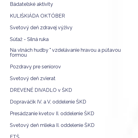
Bádateľské aktivity
KULIŠKIÁDA OKTÓBER
Svetový deň zdravej výživy
Súťaž - Silná ruka
Na vlnách hudby " vzdelávanie hravou a pútavou
formou
Pozdravy pre seniorov
Svetový deň zvierat
DREVENÉ DIVADLO v ŠKD
Dopraváčik IV. a V, oddelenie ŠKD
Presádzanie kvetov II. oddelenie ŠKD
Svetový deň mlieka II. oddelenie ŠKD
ETŠ