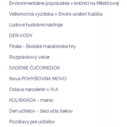
Environmentálne popoludnie v knižnici na Miletičovej
Veľkonočná výzdoba v Enviro učebni Kuliška
Ľudové hudobné nástroje
DEŇ VODY
Finále - Školské maratónske hry
Rozprávkový večer
SADENIE ČUČORIEDOK
Nová POHYBOVŇA MOVO
Oslava narodenín v IV.A
KULIŠKIÁDA - marec
Deň učiteľov - žiaci učia žiakov
Pozdravy pre učiteľov