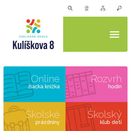
Online
Rozvrh
žiacka knižka
hodín
Školské
Školský
prázdniny
klub detí