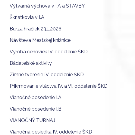
Výtvarná výchova v I.A a STAVBY
Škriatkovia v I.A
Burza hračiek 23.1.2026
Návšteva Mestskej knižnice
Výroba cenoviek IV. oddelenie ŠKD
Bádateľské aktivity
Zimné tvorenie IV. oddelenie ŠKD
Prikrmovanie vtáctva IV. a VI. oddelenie ŠKD
Vianočné posedenie I.A
Vianočné posedenie I.B
VIANOČNÝ TURNAJ
Vianočná besiedka IV. oddelenie ŠKD