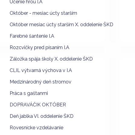
Učenie hrou I.A
Október - mesiac úcty starším
Október mesiac úcty starším X. oddelenie ŠKD
Farebné šantenie I.A
Rozcvičky pred písaním I.A
Záložka spája školy X. oddelenie ŠKD
CLIL výtvarná výchova v I.A
Medzinárodný deň stromov
Práca s gaštanmi
DOPRAVÁČIK OKTÓBER
Deň jablka VI. oddelenie ŠKD
Rovesnícke vzdelávanie