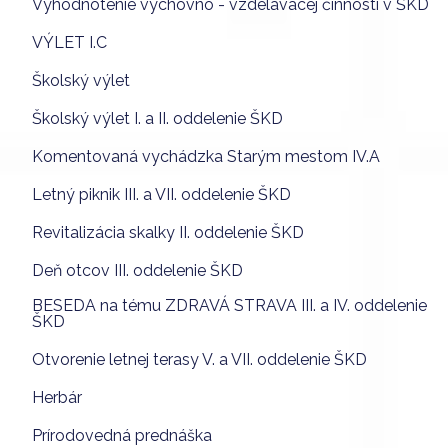
Vyhodnotenie výchovno - vzdelávacej činnosti v ŠKD
VÝLET I.C
Školský výlet
Školský výlet I. a II. oddelenie ŠKD
Komentovaná vychádzka Starým mestom IV.A
Letný piknik III. a VII. oddelenie ŠKD
Revitalizácia skalky II. oddelenie ŠKD
Deň otcov III. oddelenie ŠKD
BESEDA na tému ZDRAVÁ STRAVA III. a IV. oddelenie
ŠKD
Otvorenie letnej terasy V. a VII. oddelenie ŠKD
Herbár
Prírodovedná prednáška