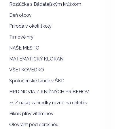
Rozlúčka s Bádateľským krúžkom
Deň otcov
Príroda v okolí školy
Tímové hry
NAŠE MESTO
MATEMATICKÝ KLOKAN
VŠETKOVEDKO
Spoločenské tance v ŠKD
HRDINOVIA Z KNIŽNÝCH PRÍBEHOV
🥗 Z našej záhradky rovno na chlebík
Piknik plný vitamínov
Olovrant pod čerešňou