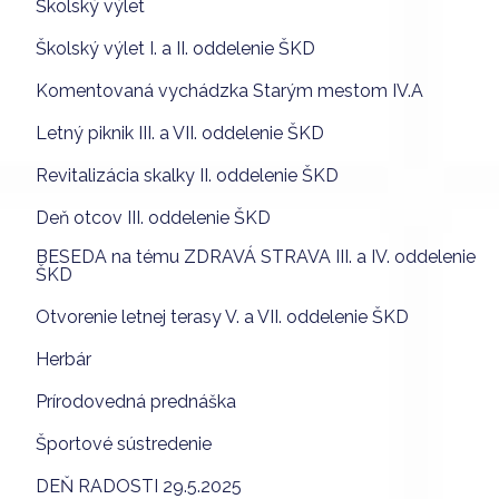
Školský výlet
Školský výlet I. a II. oddelenie ŠKD
Komentovaná vychádzka Starým mestom IV.A
Letný piknik III. a VII. oddelenie ŠKD
Revitalizácia skalky II. oddelenie ŠKD
Deň otcov III. oddelenie ŠKD
BESEDA na tému ZDRAVÁ STRAVA III. a IV. oddelenie
ŠKD
Otvorenie letnej terasy V. a VII. oddelenie ŠKD
Herbár
Prírodovedná prednáška
Športové sústredenie
DEŇ RADOSTI 29.5.2025