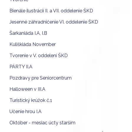
Bienále ilustrácií II. a VII. oddelenie ŠKD
Jesenné záhradničenie VI. oddelenie ŠKD
Šarkaniáda I.A, I.B
Kuliškiáda November
Tvorenie v V. oddelení ŠKD
PÁRTY II.A
Pozdravy pre Seniorcentrum
Halloween v III.A
Turistický krúžok č.1
Učenie hrou I.A
Október - mesiac úcty starším