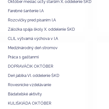
Október mesiac úcty starším X. oddelenie ŠKD
Farebné šantenie I.A
Rozcvičky pred písaním I.A
Záložka spája školy X. oddelenie ŠKD
CLIL výtvarná výchova v I.A
Medzinárodný deň stromov
Práca s gaštanmi
DOPRAVÁČIK OKTÓBER
Deň jablka VI. oddelenie ŠKD
Rovesnícke vzdelávanie
Bádateľské aktivity
KULIŠKIÁDA OKTÓBER