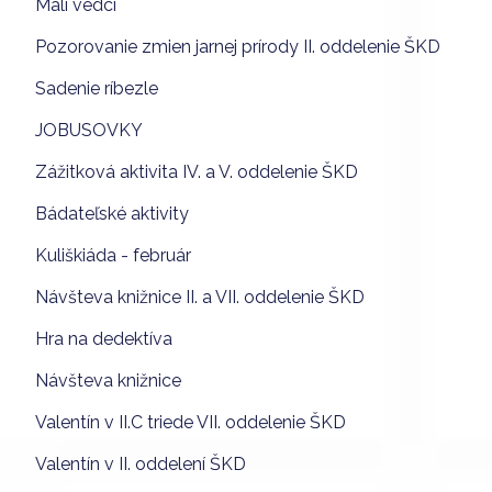
Malí vedci
Pozorovanie zmien jarnej prírody II. oddelenie ŠKD
Sadenie ríbezle
JOBUSOVKY
Zážitková aktivita IV. a V. oddelenie ŠKD
Bádateľské aktivity
Kuliškiáda - február
Návšteva knižnice II. a VII. oddelenie ŠKD
Hra na dedektíva
Návšteva knižnice
Valentín v II.C triede VII. oddelenie ŠKD
Valentín v II. oddelení ŠKD