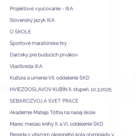
Projektové vyučovanie - III.A
Slovenský jazyk III.A
O ŠKOLE
Športové maratónske hry
Darčeky pre budúcich prvákov
Vlastiveda III.A
Kultúra a umenie VII. oddelenie ŠKD
HVIEZDOSLAVOV KUBÍN II. stupeň, 10.3.2025
SEBAROZVOJ A SVET PRÁCE
Akadémie Mateja Tótha na našej škole
Marec mesiac knihy II. a VI. oddelenie ŠKD
Beseda s víťazom okresného kola olympiády v