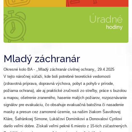
Úradné
hodiny
Mladý záchranár
Okresné kolo BA - ,,Mladý záchranár civilnej ochrany,, 29.4.2025
V tejto náročnej súťaži, kde boli potrebné teoretické vedomosti
(zdravotná príprava, dopravná výchova, pobyt a pohyb v prírode,
požiarna ochrana), ale aj praktické zručnosti zo streľby, práce s buzolou
a mapou, ošetrenie zraneného, hasenie malých požiarov, rozpoznávanie
signálov pre evakuáciu, čo obsahuje evakuačná batožina či nasadenie
masky a presun cez zamorené územie, sa našim žiakom Šavoltovej
Kláre, Šafránkoej Simone, Lukáčovi Dominikovi a Donovalovi Cyrilovi
darilo veľmi dobre. Získali veľmi pekné 6.miesto z 15-tich zúčastnených.