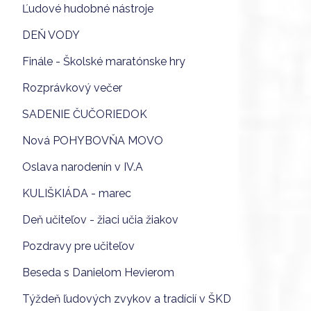
Ľudové hudobné nástroje
DEŇ VODY
Finále - Školské maratónske hry
Rozprávkový večer
SADENIE ČUČORIEDOK
Nová POHYBOVŇA MOVO
Oslava narodenín v IV.A
KULIŠKIÁDA - marec
Deň učiteľov - žiaci učia žiakov
Pozdravy pre učiteľov
Beseda s Danielom Hevierom
Týždeň ľudových zvykov a tradícií v ŠKD