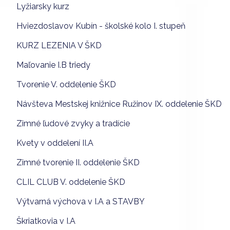
Lyžiarsky kurz
Hviezdoslavov Kubín - školské kolo I. stupeň
KURZ LEZENIA V ŠKD
Maľovanie I.B triedy
Tvorenie V. oddelenie ŠKD
Návšteva Mestskej knižnice Ružinov IX. oddelenie ŠKD
Zimné ľudové zvyky a tradície
Kvety v oddelení II.A
Zimné tvorenie II. oddelenie ŠKD
CLIL CLUB V. oddelenie ŠKD
Výtvarná výchova v I.A a STAVBY
Škriatkovia v I.A