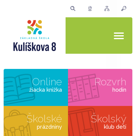
Online
Rozvrh
žiacka knižka
hodín
Školské
Školský
prázdniny
klub detí