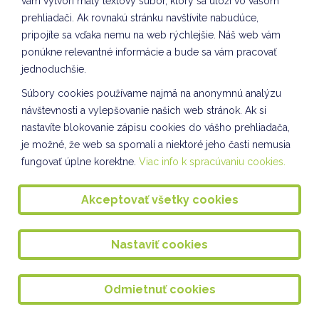
vám vytvorí malý textový súbor, ktorý sa uloží vo vašom
DEŇ V MASKÁCH
prehliadači. Ak rovnakú stránku navštívite nabudúce,
pripojíte sa vďaka nemu na web rýchlejšie. Náš web vám
KURZ LEZENIA II. skupina
ponúkne relevantné informácie a bude sa vám pracovať
KURZ LEZENIA V ŠKD I. skupina
jednoduchšie.
Súbory cookies používame najmä na anonymnú analýzu
Interaktívna beseda
návštevnosti a vylepšovanie našich web stránok. Ak si
Environmentálna výchova v ŠKD
nastavíte blokovanie zápisu cookies do vášho prehliadača,
je možné, že web sa spomalí a niektoré jeho časti nemusia
HVIEZDOSLAVOV KUBÍN školské kolo I. stupeň
fungovať úplne korektne.
Viac info k spracúvaniu cookies.
Lyžiarsky výcvikový kurz 2025
Akceptovať všetky cookies
Výzdoba triedy na DOD
Kultúra a umenie VII. oddelenie ŠKD
Nastaviť cookies
Návšteva materskej školy
DOPRAVÁČIK
Odmietnuť cookies
Darčeky pre budúcich prvákov