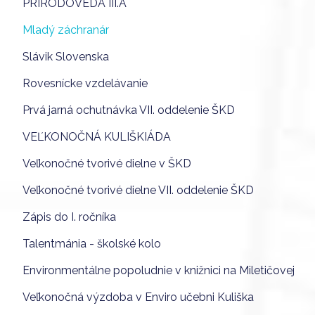
PRÍRODOVEDA III.A
Mladý záchranár
Slávik Slovenska
Rovesnícke vzdelávanie
Prvá jarná ochutnávka VII. oddelenie ŠKD
VEĽKONOČNÁ KULIŠKIÁDA
Veľkonočné tvorivé dielne v ŠKD
Veľkonočné tvorivé dielne VII. oddelenie ŠKD
Zápis do I. ročníka
Talentmánia - školské kolo
Environmentálne popoludnie v knižnici na Miletičovej
Veľkonočná výzdoba v Enviro učebni Kuliška