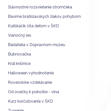
Slávnostné rozsvietenie stromčeka
Bavíme bratislavských žiakov pohybom
Kuliškáčik číta deťom v ŠKD
Vianočný les
Bádatelia v Dopravnom múzeu
Bubnovačka
Kráľ knižnice
Halloween vyhodnotenie
Rovesnícke vzdelávanie
Od ovečky k pokožke - vlna
Kurz korčuľovania v ŠKD
Tvorenie