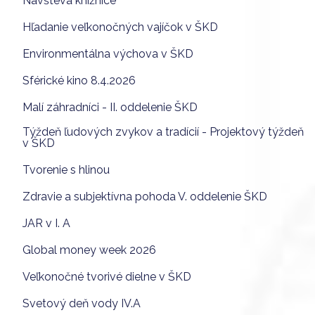
Návšteva knižnice
Hľadanie veľkonočných vajíčok v ŠKD
Environmentálna výchova v ŠKD
Sférické kino 8.4.2026
Malí záhradníci - II. oddelenie ŠKD
Týždeň ľudových zvykov a tradícií - Projektový týždeň
v ŠKD
Tvorenie s hlinou
Zdravie a subjektívna pohoda V. oddelenie ŠKD
JAR v I. A
Global money week 2026
Veľkonočné tvorivé dielne v ŠKD
Svetový deň vody IV.A