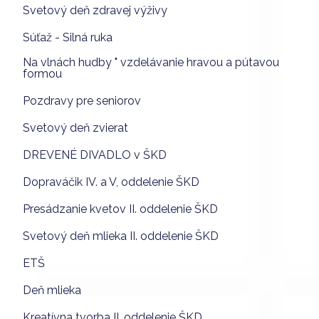
Svetový deň zdravej výživy
Súťaž - Silná ruka
Na vlnách hudby " vzdelávanie hravou a pútavou
formou
Pozdravy pre seniorov
Svetový deň zvierat
DREVENÉ DIVADLO v ŠKD
Dopraváčik IV. a V, oddelenie ŠKD
Presádzanie kvetov II. oddelenie ŠKD
Svetový deň mlieka II. oddelenie ŠKD
ETŠ
Deň mlieka
Kreatívna tvorba II. oddelenie ŠKD