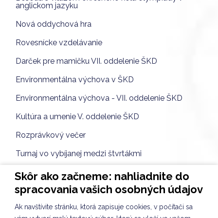
anglickom jazyku
Nová oddychová hra
Rovesnícke vzdelávanie
Darček pre mamičku VII. oddelenie ŠKD
Environmentálna výchova v ŠKD
Environmentálna výchova - VII. oddelenie ŠKD
Kultúra a umenie V. oddelenie ŠKD
Rozprávkový večer
Turnaj vo vybíjanej medzi štvrtákmi
Hodina výtvarnej výchovy v IV.A
Skôr ako začneme: nahliadnite do
spracovania vašich osobných údajov
VLASTIVEDA IV.A projektové vyučovanie
Ak navštívite stránku, ktorá zapisuje cookies, v počítači sa
DEŇ V MASKÁCH - ŠAŠINKA JARINKA v II.A a II.B