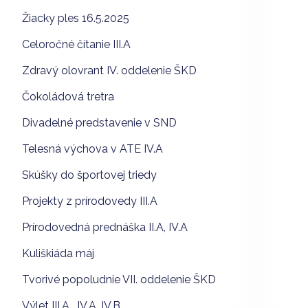
Žiacky ples 16.5.2025
Celoročné čítanie III.A
Zdravý olovrant IV. oddelenie ŠKD
Čokoládová tretra
Divadelné predstavenie v SND
Telesná výchova v ATE IV.A
Skúšky do športovej triedy
Projekty z prírodovedy III.A
Prírodovedná prednáška II.A, IV.A
Kuliškiáda máj
Tvorivé popoludnie VII. oddelenie ŠKD
Výlet III.A , IV.A, IV.B