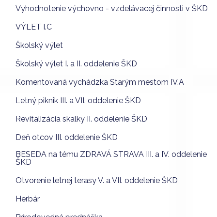
Vyhodnotenie výchovno - vzdelávacej činnosti v ŠKD
VÝLET I.C
Školský výlet
Školský výlet I. a II. oddelenie ŠKD
Komentovaná vychádzka Starým mestom IV.A
Letný piknik III. a VII. oddelenie ŠKD
Revitalizácia skalky II. oddelenie ŠKD
Deň otcov III. oddelenie ŠKD
BESEDA na tému ZDRAVÁ STRAVA III. a IV. oddelenie
ŠKD
Otvorenie letnej terasy V. a VII. oddelenie ŠKD
Herbár