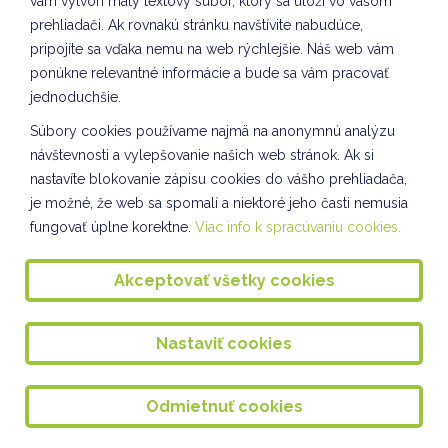
vám vytvorí malý textový súbor, ktorý sa uloží vo vašom
Kuliškáčik číta deťom II. oddelenie ŠKD
prehliadači. Ak rovnakú stránku navštívite nabudúce,
Kuliškáčik číta deťom IV. oddelenie a III. oddelenie ŠKD
pripojíte sa vďaka nemu na web rýchlejšie. Náš web vám
ponúkne relevantné informácie a bude sa vám pracovať
Knižničné pexeso - V. a VII. oddelenie ŠKD
jednoduchšie.
Kuliškáčik číta deťom VIII. oddelenie ŠKD
Súbory cookies používame najmä na anonymnú analýzu
Vianočné pozdravy VIII. oddelenie ŠKD
návštevnosti a vylepšovanie našich web stránok. Ak si
nastavíte blokovanie zápisu cookies do vášho prehliadača,
Vianočné ozdoby VIII. oddelenie ŠKD
je možné, že web sa spomalí a niektoré jeho časti nemusia
fungovať úplne korektne.
Viac info k spracúvaniu cookies.
Spoločnosť a príroda IV. oddelenie ŠKD
Spoločnosť a príroda VII. oddelenie ŠKD
Akceptovať všetky cookies
SLÁVNOSŤ SVETIELOK
Nastaviť cookies
Ponožkový október
Vesmír očami detí IV. A
Odmietnuť cookies
Vianočné pozdravy VII. oddelenie ŠKD