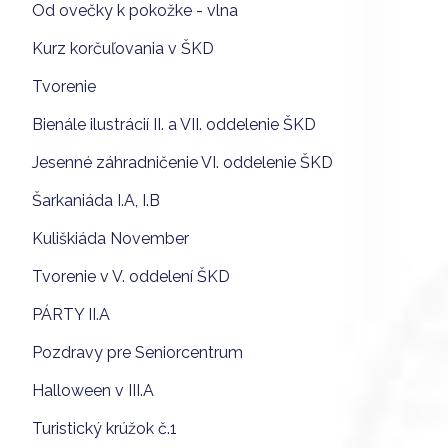
Od ovečky k pokožke - vlna
Kurz korčuľovania v ŠKD
Tvorenie
Bienále ilustrácií II. a VII. oddelenie ŠKD
Jesenné záhradničenie VI. oddelenie ŠKD
Šarkaniáda I.A, I.B
Kuliškiáda November
Tvorenie v V. oddelení ŠKD
PÁRTY II.A
Pozdravy pre Seniorcentrum
Halloween v III.A
Turistický krúžok č.1