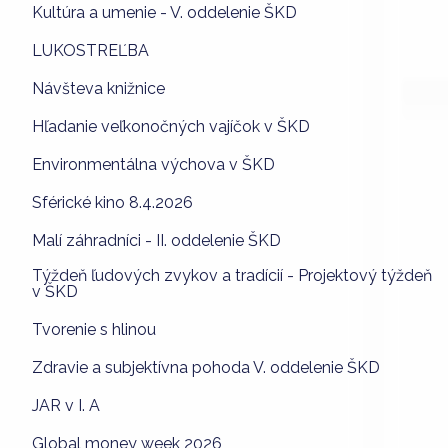
Kultúra a umenie - V. oddelenie ŠKD
LUKOSTREĽBA
Návšteva knižnice
Hľadanie veľkonočných vajíčok v ŠKD
Environmentálna výchova v ŠKD
Sférické kino 8.4.2026
Malí záhradníci - II. oddelenie ŠKD
Týždeň ľudových zvykov a tradícií - Projektový týždeň
v ŠKD
Tvorenie s hlinou
Zdravie a subjektívna pohoda V. oddelenie ŠKD
JAR v I. A
Global money week 2026