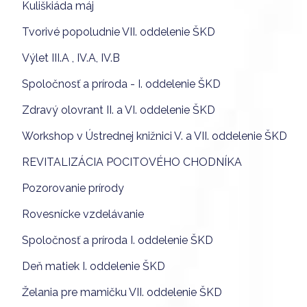
Kuliškiáda máj
Tvorivé popoludnie VII. oddelenie ŠKD
Výlet III.A , IV.A, IV.B
Spoločnosť a príroda - I. oddelenie ŠKD
Zdravý olovrant II. a VI. oddelenie ŠKD
Workshop v Ústrednej knižnici V. a VII. oddelenie ŠKD
REVITALIZÁCIA POCITOVÉHO CHODNÍKA
Pozorovanie prírody
Rovesnícke vzdelávanie
Spoločnosť a príroda I. oddelenie ŠKD
Deň matiek I. oddelenie ŠKD
Želania pre mamičku VII. oddelenie ŠKD