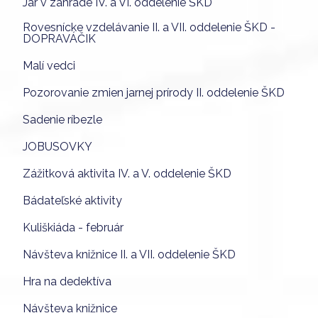
Jar v záhrade IV. a VI. oddelenie ŠKD
Rovesnícke vzdelávanie II. a VII. oddelenie ŠKD -
DOPRAVÁČIK
Malí vedci
Pozorovanie zmien jarnej prírody II. oddelenie ŠKD
Sadenie ríbezle
JOBUSOVKY
Zážitková aktivita IV. a V. oddelenie ŠKD
Bádateľské aktivity
Kuliškiáda - február
Návšteva knižnice II. a VII. oddelenie ŠKD
Hra na dedektíva
Návšteva knižnice