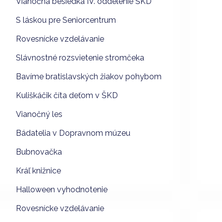
Vianočná besiedka IV. oddelenie ŠKD
S láskou pre Seniorcentrum
Rovesnícke vzdelávanie
Slávnostné rozsvietenie stromčeka
Bavíme bratislavských žiakov pohybom
Kuliškáčik číta deťom v ŠKD
Vianočný les
Bádatelia v Dopravnom múzeu
Bubnovačka
Kráľ knižnice
Halloween vyhodnotenie
Rovesnícke vzdelávanie