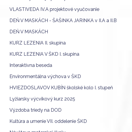
VLASTIVEDA IV.A projektové vyučovanie
DEŇ V MASKÁCH - ŠAŠINKA JARINKA v II.A a II.B
DEŇ V MASKÁCH
KURZ LEZENIA II. skupina
KURZ LEZENIA V ŠKD I. skupina
Interaktívna beseda
Environmentálna výchova v ŠKD
HVIEZDOSLAVOV KUBÍN školské kolo I. stupeň
Lyžiarsky výcvikový kurz 2025
Výzdoba triedy na DOD
Kultúra a umenie VII. oddelenie ŠKD