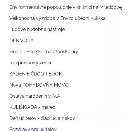
Environmentálne popoludnie v knižnici na Miletičovej
Veľkonočná výzdoba v Enviro učebni Kuliška
Ľudové hudobné nástroje
DEŇ VODY
Finále - Školské maratónske hry
Rozprávkový večer
SADENIE ČUČORIEDOK
Nová POHYBOVŇA MOVO
Oslava narodenín v IV.A
KULIŠKIÁDA - marec
Deň učiteľov - žiaci učia žiakov
Pozdravy pre učiteľov