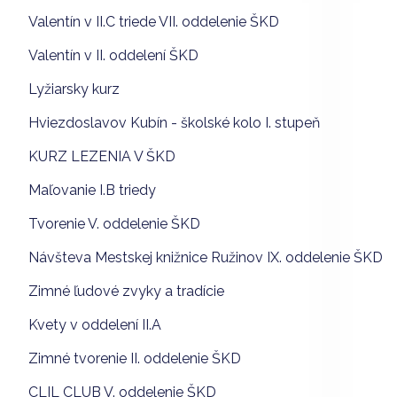
Valentín v II.C triede VII. oddelenie ŠKD
Valentín v II. oddelení ŠKD
Lyžiarsky kurz
Hviezdoslavov Kubín - školské kolo I. stupeň
KURZ LEZENIA V ŠKD
Maľovanie I.B triedy
Tvorenie V. oddelenie ŠKD
Návšteva Mestskej knižnice Ružinov IX. oddelenie ŠKD
Zimné ľudové zvyky a tradície
Kvety v oddelení II.A
Zimné tvorenie II. oddelenie ŠKD
CLIL CLUB V. oddelenie ŠKD