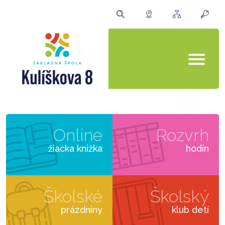
Online
Rozvrh
žiacka knižka
hodín
Školské
Školský
prázdniny
klub detí