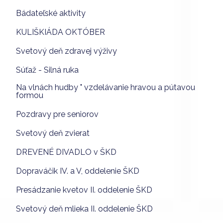
Bádateľské aktivity
KULIŠKIÁDA OKTÓBER
Svetový deň zdravej výživy
Súťaž - Silná ruka
Na vlnách hudby " vzdelávanie hravou a pútavou
formou
Pozdravy pre seniorov
Svetový deň zvierat
DREVENÉ DIVADLO v ŠKD
Dopraváčik IV. a V, oddelenie ŠKD
Presádzanie kvetov II. oddelenie ŠKD
Svetový deň mlieka II. oddelenie ŠKD