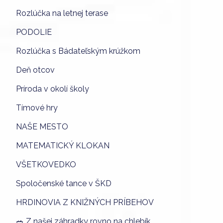
Rozlúčka na letnej terase
PODOLIE
Rozlúčka s Bádateľským krúžkom
Deň otcov
Príroda v okolí školy
Tímové hry
NAŠE MESTO
MATEMATICKÝ KLOKAN
VŠETKOVEDKO
Spoločenské tance v ŠKD
HRDINOVIA Z KNIŽNÝCH PRÍBEHOV
🥗 Z našej záhradky rovno na chlebík