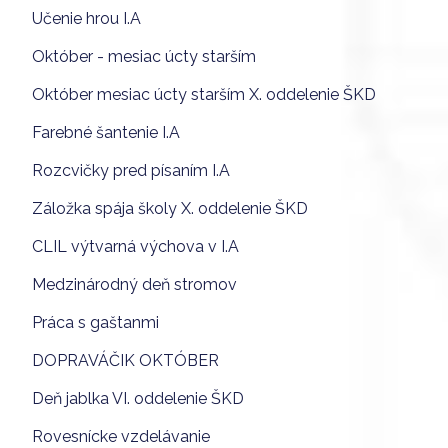
Učenie hrou I.A
Október - mesiac úcty starším
Október mesiac úcty starším X. oddelenie ŠKD
Farebné šantenie I.A
Rozcvičky pred písaním I.A
Záložka spája školy X. oddelenie ŠKD
CLIL výtvarná výchova v I.A
Medzinárodný deň stromov
Práca s gaštanmi
DOPRAVÁČIK OKTÓBER
Deň jablka VI. oddelenie ŠKD
Rovesnícke vzdelávanie