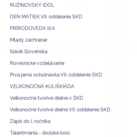
RUŽINOVSKÝ IDOL
DEŇ MATIEK VII. oddelenie ŠKD
PRÍRODOVEDA III.A
Mladý záchranár
Slávik Slovenska
Rovesnícke vzdelávanie
Prvá jarná ochutnávka VII. oddelenie ŠKD
VEĽKONOČNÁ KULIŠKIÁDA
Veľkonočné tvorivé dielne v ŠKD
Veľkonočné tvorivé dielne VII. oddelenie ŠKD
Zápis do I. ročníka
Talentmánia - školské kolo