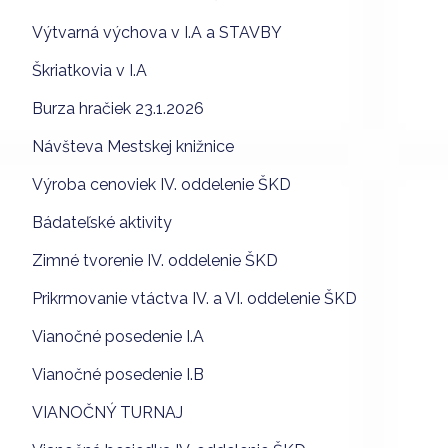
Výtvarná výchova v I.A a STAVBY
Škriatkovia v I.A
Burza hračiek 23.1.2026
Návšteva Mestskej knižnice
Výroba cenoviek IV. oddelenie ŠKD
Bádateľské aktivity
Zimné tvorenie IV. oddelenie ŠKD
Prikrmovanie vtáctva IV. a VI. oddelenie ŠKD
Vianočné posedenie I.A
Vianočné posedenie I.B
VIANOČNÝ TURNAJ