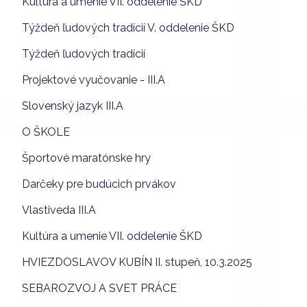
Kultúra a umenie VII. oddelenie ŠKD
Týždeň ľudových tradícií V. oddelenie ŠKD
Týždeň ľudových tradícií
Projektové vyučovanie - III.A
Slovenský jazyk III.A
O ŠKOLE
Športové maratónske hry
Darčeky pre budúcich prvákov
Vlastiveda III.A
Kultúra a umenie VII. oddelenie ŠKD
HVIEZDOSLAVOV KUBÍN II. stupeň, 10.3.2025
SEBAROZVOJ A SVET PRÁCE