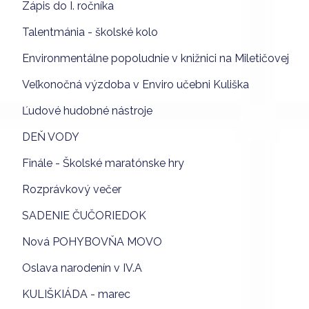
Zápis do I. ročníka
Talentmánia - školské kolo
Environmentálne popoludnie v knižnici na Miletičovej
Veľkonočná výzdoba v Enviro učebni Kuliška
Ľudové hudobné nástroje
DEŇ VODY
Finále - Školské maratónske hry
Rozprávkový večer
SADENIE ČUČORIEDOK
Nová POHYBOVŇA MOVO
Oslava narodenín v IV.A
KULIŠKIÁDA - marec