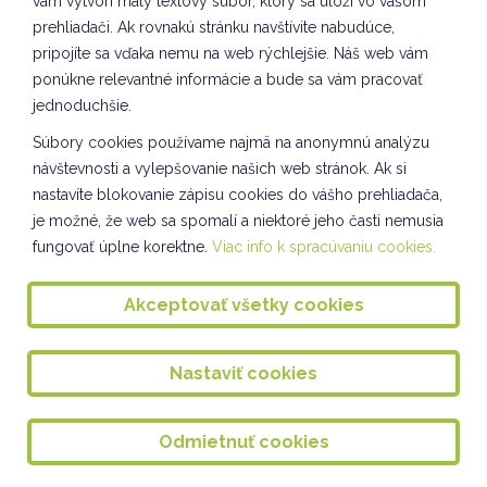
vám vytvorí malý textový súbor, ktorý sa uloží vo vašom
Sebarozvoj a svet práce VII. oddelenie ŠKD
prehliadači. Ak rovnakú stránku navštívite nabudúce,
VIANOČNÝ FLORBAL 16.12.2024
pripojíte sa vďaka nemu na web rýchlejšie. Náš web vám
ponúkne relevantné informácie a bude sa vám pracovať
VIANOČNÁ VYBÍJANÁ 13.12.2024
jednoduchšie.
VIANOČNÝ BAZÁR 12.12.2024
Súbory cookies používame najmä na anonymnú analýzu
návštevnosti a vylepšovanie našich web stránok. Ak si
Vianočný bazár II. oddelenie ŠKD
nastavíte blokovanie zápisu cookies do vášho prehliadača,
SEPAROVANIE - VII. oddelenie ŠKD
je možné, že web sa spomalí a niektoré jeho časti nemusia
fungovať úplne korektne.
Viac info k spracúvaniu cookies.
Výstupná prax študentiek v ŠKD
Vianočná pošta pre seniorov
Akceptovať všetky cookies
Pečenie medovníkov - I. oddelenie ŠKD
Nastaviť cookies
Kultúrny program pre starkých v Seniorcentre
S láskou Seniorcentru
Odmietnuť cookies
Tvorenie na hodine CLIL v ŠKD