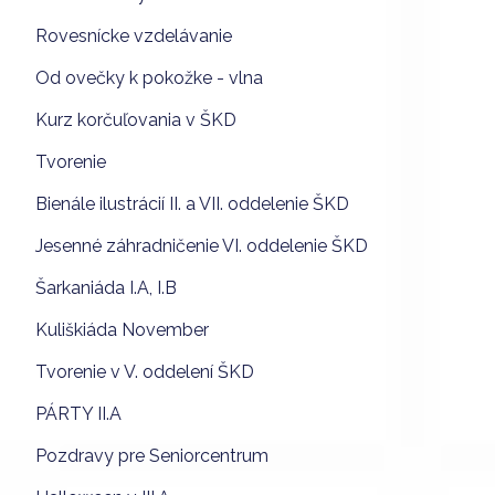
Rovesnícke vzdelávanie
Od ovečky k pokožke - vlna
Kurz korčuľovania v ŠKD
Tvorenie
Bienále ilustrácií II. a VII. oddelenie ŠKD
Jesenné záhradničenie VI. oddelenie ŠKD
Šarkaniáda I.A, I.B
Kuliškiáda November
Tvorenie v V. oddelení ŠKD
PÁRTY II.A
Pozdravy pre Seniorcentrum