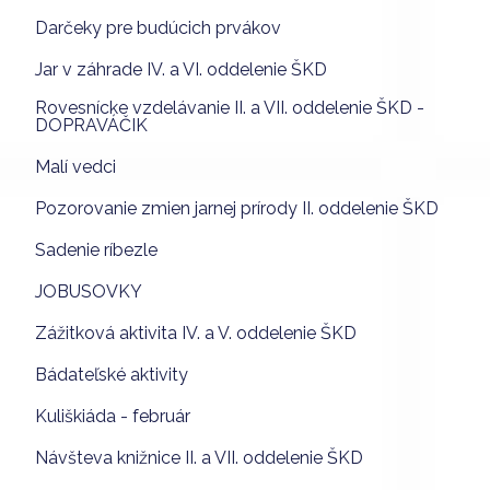
Darčeky pre budúcich prvákov
Jar v záhrade IV. a VI. oddelenie ŠKD
Rovesnícke vzdelávanie II. a VII. oddelenie ŠKD -
DOPRAVÁČIK
Malí vedci
Pozorovanie zmien jarnej prírody II. oddelenie ŠKD
Sadenie ríbezle
JOBUSOVKY
Zážitková aktivita IV. a V. oddelenie ŠKD
Bádateľské aktivity
Kuliškiáda - február
Návšteva knižnice II. a VII. oddelenie ŠKD