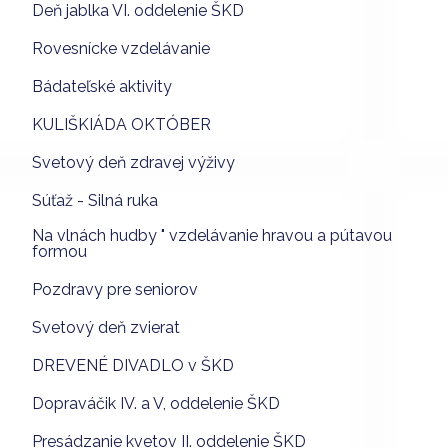
Deň jablka VI. oddelenie ŠKD
Rovesnícke vzdelávanie
Bádateľské aktivity
KULIŠKIÁDA OKTÓBER
Svetový deň zdravej výživy
Súťaž - Silná ruka
Na vlnách hudby " vzdelávanie hravou a pútavou
formou
Pozdravy pre seniorov
Svetový deň zvierat
DREVENÉ DIVADLO v ŠKD
Dopraváčik IV. a V, oddelenie ŠKD
Presádzanie kvetov II. oddelenie ŠKD