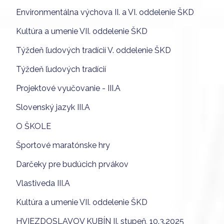
Environmentálna výchova II. a VI. oddelenie ŠKD
Kultúra a umenie VII. oddelenie ŠKD
Týždeň ľudových tradícií V. oddelenie ŠKD
Týždeň ľudových tradícií
Projektové vyučovanie - III.A
Slovenský jazyk III.A
O ŠKOLE
Športové maratónske hry
Darčeky pre budúcich prvákov
Vlastiveda III.A
Kultúra a umenie VII. oddelenie ŠKD
HVIEZDOSLAVOV KUBÍN II. stupeň, 10.3.2025