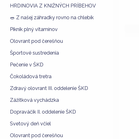
HRDINOVIA Z KNIŽNÝCH PRÍBEHOV
🥗 Z našej záhradky rovno na chlebík
Piknik plný vitamínov
Olovrant pod čerešňou
Športové sustredenia
Pečenie v ŠKD
Čokoládová tretra
Zdravý olovrant III. oddelenie ŠKD
Zážitková vychádzka
Dopraváčik II. oddelenie ŠKD
Svetový deň včiel
Olovrant pod čerešňou