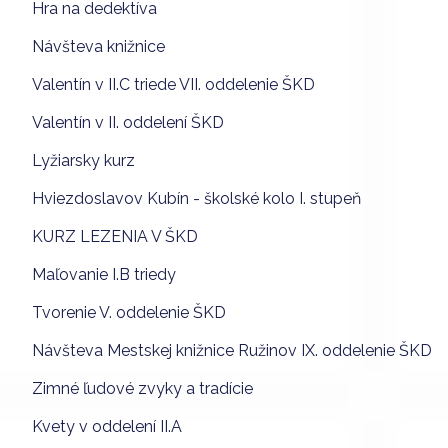
Hra na dedektíva
Návšteva knižnice
Valentín v II.C triede VII. oddelenie ŠKD
Valentín v II. oddelení ŠKD
Lyžiarsky kurz
Hviezdoslavov Kubín - školské kolo I. stupeň
KURZ LEZENIA V ŠKD
Maľovanie I.B triedy
Tvorenie V. oddelenie ŠKD
Návšteva Mestskej knižnice Ružinov IX. oddelenie ŠKD
Zimné ľudové zvyky a tradície
Kvety v oddelení II.A