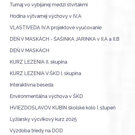
Turnaj vo vybíjanej medzi štvrtákmi
Hodina výtvarnej výchovy v IV.A
VLASTIVEDA IV.A projektové vyučovanie
DEŇ V MASKÁCH - ŠAŠINKA JARINKA v II.A a II.B
DEŇ V MASKÁCH
KURZ LEZENIA II. skupina
KURZ LEZENIA V ŠKD I. skupina
Interaktívna beseda
Environmentálna výchova v ŠKD
HVIEZDOSLAVOV KUBÍN školské kolo I. stupeň
Lyžiarsky výcvikový kurz 2025
Výzdoba triedy na DOD