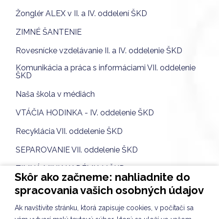
Žonglér ALEX v II. a IV. oddelení ŠKD
ZIMNÉ ŠANTENIE
Rovesnícke vzdelávanie II. a IV. oddelenie ŠKD
Komunikácia a práca s informáciami VII. oddelenie
ŠKD
Naša škola v médiách
VTÁČIA HODINKA - IV. oddelenie ŠKD
Recyklácia VII. oddelenie ŠKD
SEPAROVANIE VII. oddelenie ŠKD
ZIMNÁ MINIAKADÉMIA V ŠKD
Skôr ako začneme: nahliadnite do
Súťaž z chémie
spracovania vašich osobných údajov
Badminton dievčat
Ak navštívite stránku, ktorá zapisuje cookies, v počítači sa