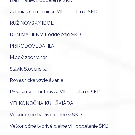
Deň matiek I. oddelenie ŠKD
Želania pre mamičku VII. oddelenie ŠKD
RUŽINOVSKÝ IDOL
DEŇ MATIEK VII. oddelenie ŠKD
PRÍRODOVEDA III.A
Mladý záchranár
Slávik Slovenska
Rovesnícke vzdelávanie
Prvá jarná ochutnávka VII. oddelenie ŠKD
VEĽKONOČNÁ KULIŠKIÁDA
Veľkonočné tvorivé dielne v ŠKD
Veľkonočné tvorivé dielne VII. oddelenie ŠKD