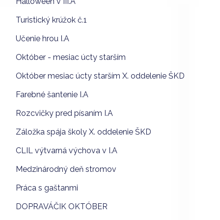
Halloween v III.A
Turistický krúžok č.1
Učenie hrou I.A
Október - mesiac úcty starším
Október mesiac úcty starším X. oddelenie ŠKD
Farebné šantenie I.A
Rozcvičky pred písaním I.A
Záložka spája školy X. oddelenie ŠKD
CLIL výtvarná výchova v I.A
Medzinárodný deň stromov
Práca s gaštanmi
DOPRAVÁČIK OKTÓBER