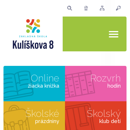
Online
Rozvrh
žiacka knižka
hodín
Školské
Školský
prázdniny
klub detí