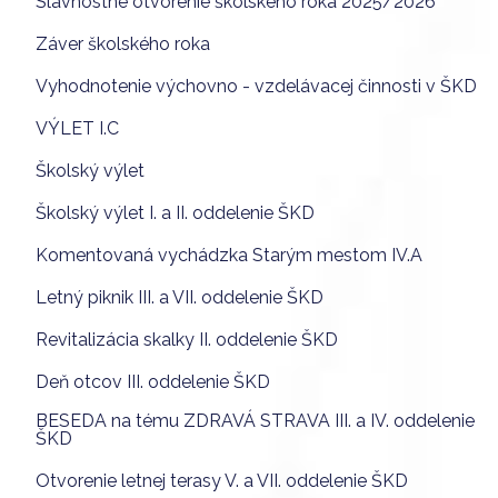
Slávnostné otvorenie školského roka 2025/2026
Záver školského roka
Vyhodnotenie výchovno - vzdelávacej činnosti v ŠKD
VÝLET I.C
Školský výlet
Školský výlet I. a II. oddelenie ŠKD
Komentovaná vychádzka Starým mestom IV.A
Letný piknik III. a VII. oddelenie ŠKD
Revitalizácia skalky II. oddelenie ŠKD
Deň otcov III. oddelenie ŠKD
BESEDA na tému ZDRAVÁ STRAVA III. a IV. oddelenie
ŠKD
Otvorenie letnej terasy V. a VII. oddelenie ŠKD