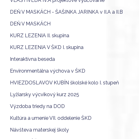
VLASTIVEDA IV.A projektové vyučovanie
DEŇ V MASKÁCH - ŠAŠINKA JARINKA v II.A a II.B
DEŇ V MASKÁCH
KURZ LEZENIA II. skupina
KURZ LEZENIA V ŠKD I. skupina
Interaktívna beseda
Environmentálna výchova v ŠKD
HVIEZDOSLAVOV KUBÍN školské kolo I. stupeň
Lyžiarsky výcvikový kurz 2025
Výzdoba triedy na DOD
Kultúra a umenie VII. oddelenie ŠKD
Návšteva materskej školy