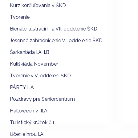
Kurz korčuľovania v ŠKD
Tvorenie
Bienále ilustrácií II. a VII. oddelenie ŠKD
Jesenné záhradničenie VI. oddelenie ŠKD
Šarkaniáda I.A, I.B
Kuliškiáda November
Tvorenie v V. oddelení ŠKD
PÁRTY II.A
Pozdravy pre Seniorcentrum
Halloween v III.A
Turistický krúžok č.1
Učenie hrou I.A