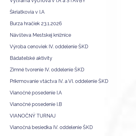
Výtvarná výchova v I.A a STAVBY
Škriatkovia v I.A
Burza hračiek 23.1.2026
Návšteva Mestskej knižnice
Výroba cenoviek IV. oddelenie ŠKD
Bádateľské aktivity
Zimné tvorenie IV. oddelenie ŠKD
Prikrmovanie vtáctva IV. a VI. oddelenie ŠKD
Vianočné posedenie I.A
Vianočné posedenie I.B
VIANOČNÝ TURNAJ
Vianočná besiedka IV. oddelenie ŠKD