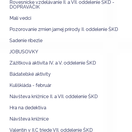
Rovesnícke vzdelávanie II. a VII. oddelenie ŠKD -
DOPRAVÁČIK
Malí vedci
Pozorovanie zmien jarnej prírody II. oddelenie ŠKD
Sadenie ríbezle
JOBUSOVKY
Zážitková aktivita IV. a V. oddelenie ŠKD
Bádateľské aktivity
Kuliškiáda - február
Návšteva knižnice II. a VII. oddelenie ŠKD
Hra na dedektíva
Návšteva knižnice
Valentín v II.C triede VII. oddelenie ŠKD