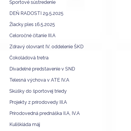
Športové sústredenie
DEŇ RADOSTI 29.5.2025
Žiacky ples 16.5.2025
Celoročné čítanie III.A
Zdravý olovrant IV. oddelenie ŠKD
Čokoládová tretra
Divadelné predstavenie v SND
Telesná výchova v ATE IV.A
Skúšky do športovej triedy
Projekty z prírodovedy III.A
Prírodovedná prednáška II.A, IV.A
Kuliškiáda máj