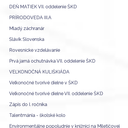
DEŇ MATIEK VII. oddelenie ŠKD
PRÍRODOVEDA III.A
Mladý záchranár
Slávik Slovenska
Rovesnícke vzdelávanie
Prvá jarná ochutnávka VII. oddelenie ŠKD
VEĽKONOČNÁ KULIŠKIÁDA
Veľkonočné tvorivé dielne v ŠKD
Veľkonočné tvorivé dielne VII. oddelenie ŠKD
Zápis do I. ročníka
Talentmánia - školské kolo
Environmentálne popoludnie v knižnici na Miletičovej