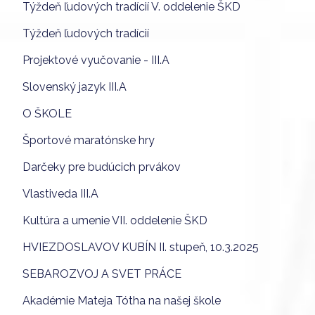
Týždeň ľudových tradícií V. oddelenie ŠKD
Týždeň ľudových tradícií
Projektové vyučovanie - III.A
Slovenský jazyk III.A
O ŠKOLE
Športové maratónske hry
Darčeky pre budúcich prvákov
Vlastiveda III.A
Kultúra a umenie VII. oddelenie ŠKD
HVIEZDOSLAVOV KUBÍN II. stupeň, 10.3.2025
SEBAROZVOJ A SVET PRÁCE
Akadémie Mateja Tótha na našej škole