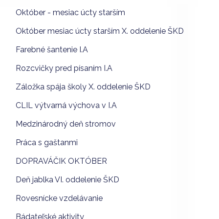
Október - mesiac úcty starším
Október mesiac úcty starším X. oddelenie ŠKD
Farebné šantenie I.A
Rozcvičky pred písaním I.A
Záložka spája školy X. oddelenie ŠKD
CLIL výtvarná výchova v I.A
Medzinárodný deň stromov
Práca s gaštanmi
DOPRAVÁČIK OKTÓBER
Deň jablka VI. oddelenie ŠKD
Rovesnícke vzdelávanie
Bádateľské aktivity