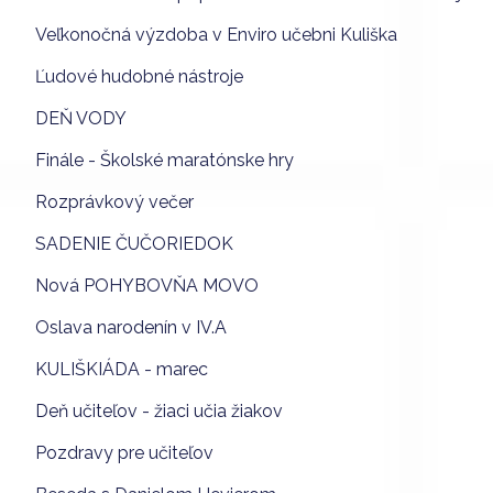
Veľkonočná výzdoba v Enviro učebni Kuliška
Ľudové hudobné nástroje
DEŇ VODY
Finále - Školské maratónske hry
Rozprávkový večer
SADENIE ČUČORIEDOK
Nová POHYBOVŇA MOVO
Oslava narodenín v IV.A
KULIŠKIÁDA - marec
Deň učiteľov - žiaci učia žiakov
Pozdravy pre učiteľov