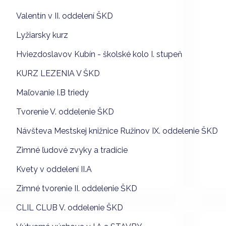
Valentín v II. oddelení ŠKD
Lyžiarsky kurz
Hviezdoslavov Kubín - školské kolo I. stupeň
KURZ LEZENIA V ŠKD
Maľovanie I.B triedy
Tvorenie V. oddelenie ŠKD
Návšteva Mestskej knižnice Ružinov IX. oddelenie ŠKD
Zimné ľudové zvyky a tradície
Kvety v oddelení II.A
Zimné tvorenie II. oddelenie ŠKD
CLIL CLUB V. oddelenie ŠKD