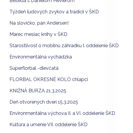
Beseda s Danielom Hevierom
Týždeň ľudových zvykov a tradícií v ŠKD
Na slovíčko, pán Andersen!
Marec mesiac knihy v ŠKD
Starostlivosť o mobilnú záhradku I. oddelenie ŠKD
Environmentálna vychádzka
Superflorbal -dievčatá
FLORBAL OKRESNÉ KOLO chlapci
KNIŽNÁ BURZA 21.3.2025
Deň otvorených dverí 15.3.2025
Environmentálna výchova II. a VI. oddelenie ŠKD
Kultúra a umenie VII. oddelenie ŠKD