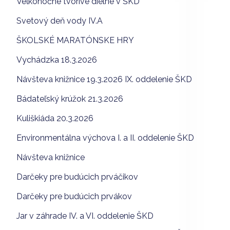
Veľkonočné tvorivé dielne v ŠKD
Svetový deň vody IV.A
ŠKOLSKÉ MARATÓNSKE HRY
Vychádzka 18.3.2026
Návšteva knižnice 19.3.2026 IX. oddelenie ŠKD
Bádateľský krúžok 21.3.2026
Kuliškiáda 20.3.2026
Environmentálna výchova I. a II. oddelenie ŠKD
Návšteva knižnice
Darčeky pre budúcich prváčikov
Darčeky pre budúcich prvákov
Jar v záhrade IV. a VI. oddelenie ŠKD