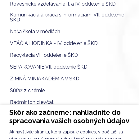
Rovesnícke vzdelávanie II. a IV. oddelenie ŠKD
Komunikácia a práca s informáciami VII. oddelenie
ŠKD
Naša škola v médiách
VTÁČIA HODINKA - IV. oddelenie ŠKD
Recyklácia VII. oddelenie ŠKD
SEPAROVANIE VII. oddelenie ŠKD
ZIMNÁ MINIAKADÉMIA V ŠKD
Súťaž z chémie
Badminton dievčat
Skôr ako začneme: nahliadnite do
Sebarozvoj a svet práce VII. oddelenie ŠKD
spracovania vašich osobných údajov
VIANOČNÝ FLORBAL 16.12.2024
Ak navštívite stránku, ktorá zapisuje cookies, v počítači sa
VIANOČNÁ VYBÍJANÁ 13.12.2024