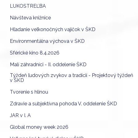
LUKOSTREĽBA
Návšteva knižnice
Hľadanie veľkonočných vajíčok v ŠKD
Environmentálna výchova v ŠKD
Sférické kino 8.4.2026
Malí záhradníci - II. oddelenie ŠKD
Týždeň ľudových zvykov a tradícií - Projektový týždeň
v ŠKD
Tvorenie s hlinou
Zdravie a subjektívna pohoda V. oddelenie ŠKD
JAR v I. A
Global money week 2026