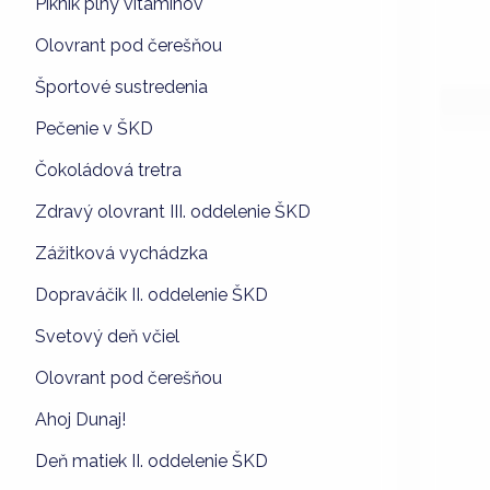
Piknik plný vitamínov
Olovrant pod čerešňou
Športové sustredenia
Pečenie v ŠKD
Čokoládová tretra
Zdravý olovrant III. oddelenie ŠKD
Zážitková vychádzka
Dopraváčik II. oddelenie ŠKD
Svetový deň včiel
Olovrant pod čerešňou
Ahoj Dunaj!
Deň matiek II. oddelenie ŠKD