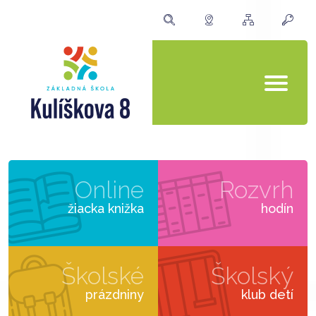
Online
Rozvrh
žiacka knižka
hodín
Školské
Školský
prázdniny
klub detí