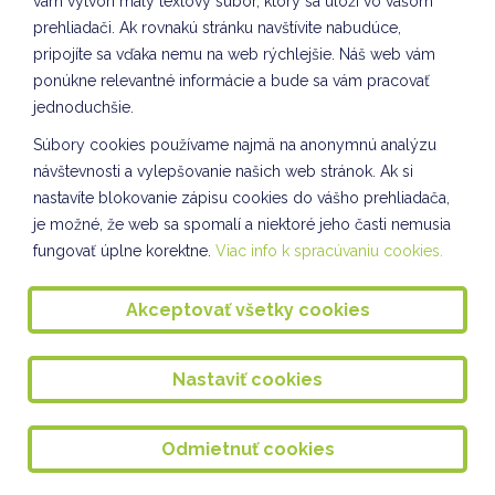
vám vytvorí malý textový súbor, ktorý sa uloží vo vašom
prehliadači. Ak rovnakú stránku navštívite nabudúce,
VIANOČNÝ BAZÁR 12.12.2024
pripojíte sa vďaka nemu na web rýchlejšie. Náš web vám
Vianočný bazár II. oddelenie ŠKD
ponúkne relevantné informácie a bude sa vám pracovať
jednoduchšie.
SEPAROVANIE - VII. oddelenie ŠKD
Súbory cookies používame najmä na anonymnú analýzu
Výstupná prax študentiek v ŠKD
návštevnosti a vylepšovanie našich web stránok. Ak si
nastavíte blokovanie zápisu cookies do vášho prehliadača,
Vianočná pošta pre seniorov
je možné, že web sa spomalí a niektoré jeho časti nemusia
Pečenie medovníkov - I. oddelenie ŠKD
fungovať úplne korektne.
Viac info k spracúvaniu cookies.
Kultúrny program pre starkých v Seniorcentre
Akceptovať všetky cookies
S láskou Seniorcentru
Tvorenie na hodine CLIL v ŠKD
Nastaviť cookies
Nácvik piesne na Vianočný bazár
Odmietnuť cookies
Vybíjaná dievčat