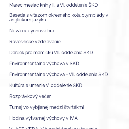
Marec mesiac knihy II. a VI. oddelenie ŠKD
Beseda s víťazom okresného kola olympiády v
anglickom jazyku
Nová oddychová hra
Rovesnícke vzdelávanie
Darček pre mamičku VII. oddelenie ŠKD
Environmentálna výchova v ŠKD
Environmentálna výchova - VII. oddelenie ŠKD
Kultúra a umenie V. oddelenie ŠKD
Rozprávkový večer
Turnaj vo vybíjanej medzi štvrtákmi
Hodina výtvarnej výchovy v IV.A