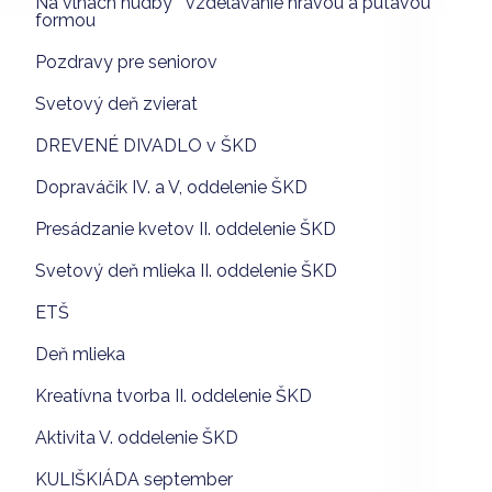
Na vlnách hudby " vzdelávanie hravou a pútavou
formou
Pozdravy pre seniorov
Svetový deň zvierat
DREVENÉ DIVADLO v ŠKD
Dopraváčik IV. a V, oddelenie ŠKD
Presádzanie kvetov II. oddelenie ŠKD
Svetový deň mlieka II. oddelenie ŠKD
ETŠ
Deň mlieka
Kreatívna tvorba II. oddelenie ŠKD
Aktivita V. oddelenie ŠKD
KULIŠKIÁDA september