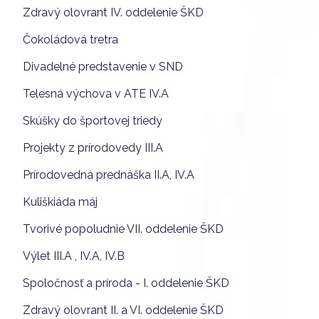
Zdravý olovrant IV. oddelenie ŠKD
Čokoládová tretra
Divadelné predstavenie v SND
Telesná výchova v ATE IV.A
Skúšky do športovej triedy
Projekty z prírodovedy III.A
Prírodovedná prednáška II.A, IV.A
Kuliškiáda máj
Tvorivé popoludnie VII. oddelenie ŠKD
Výlet III.A , IV.A, IV.B
Spoločnosť a príroda - I. oddelenie ŠKD
Zdravý olovrant II. a VI. oddelenie ŠKD