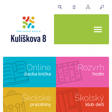
Online
Rozvrh
žiacka knižka
hodín
Školské
Školský
prázdniny
klub detí