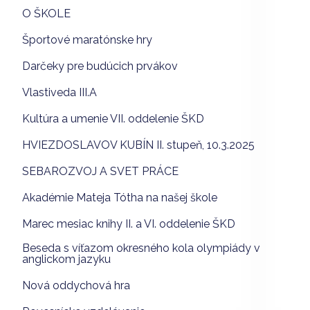
O ŠKOLE
Športové maratónske hry
Darčeky pre budúcich prvákov
Vlastiveda III.A
Kultúra a umenie VII. oddelenie ŠKD
HVIEZDOSLAVOV KUBÍN II. stupeň, 10.3.2025
SEBAROZVOJ A SVET PRÁCE
Akadémie Mateja Tótha na našej škole
Marec mesiac knihy II. a VI. oddelenie ŠKD
Beseda s víťazom okresného kola olympiády v
anglickom jazyku
Nová oddychová hra