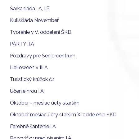
Šarkaniáda I.A, I.B
Kuliškiáda November
Tvorenie v V. oddelení ŠKD
PÁRTY II.A
Pozdravy pre Seniorcentrum
Halloween v III.A
Turistický krúžok č.1
Učenie hrou I.A
Október - mesiac úcty starším
Október mesiac úcty starším X. oddelenie ŠKD
Farebné šantenie I.A
Rozcvičky pred písaním I.A