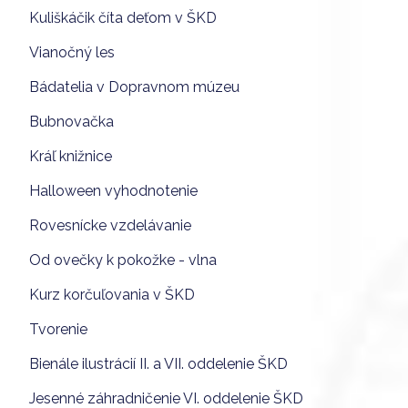
Kuliškáčik číta deťom v ŠKD
Vianočný les
Bádatelia v Dopravnom múzeu
Bubnovačka
Kráľ knižnice
Halloween vyhodnotenie
Rovesnícke vzdelávanie
Od ovečky k pokožke - vlna
Kurz korčuľovania v ŠKD
Tvorenie
Bienále ilustrácií II. a VII. oddelenie ŠKD
Jesenné záhradničenie VI. oddelenie ŠKD