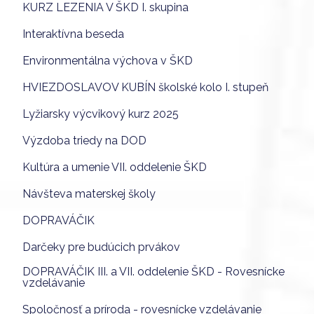
KURZ LEZENIA V ŠKD I. skupina
Interaktívna beseda
Environmentálna výchova v ŠKD
HVIEZDOSLAVOV KUBÍN školské kolo I. stupeň
Lyžiarsky výcvikový kurz 2025
Výzdoba triedy na DOD
Kultúra a umenie VII. oddelenie ŠKD
Návšteva materskej školy
DOPRAVÁČIK
Darčeky pre budúcich prvákov
DOPRAVÁČIK III. a VII. oddelenie ŠKD - Rovesnícke
vzdelávanie
Spoločnosť a príroda - rovesnícke vzdelávanie