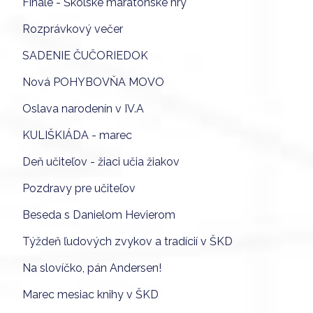
Finále - Školské maratónske hry
Rozprávkový večer
SADENIE ČUČORIEDOK
Nová POHYBOVŇA MOVO
Oslava narodenín v IV.A
KULIŠKIÁDA - marec
Deň učiteľov - žiaci učia žiakov
Pozdravy pre učiteľov
Beseda s Danielom Hevierom
Týždeň ľudových zvykov a tradícií v ŠKD
Na slovíčko, pán Andersen!
Marec mesiac knihy v ŠKD