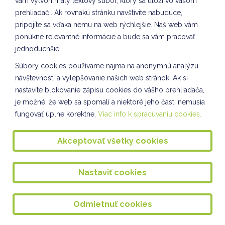
vám vytvorí malý textový súbor, ktorý sa uloží vo vašom
Slávnostné rozsvietenie stromčeka 2024
prehliadači. Ak rovnakú stránku navštívite nabudúce,
pripojíte sa vďaka nemu na web rýchlejšie. Náš web vám
Tvorba kostýmov VII. oddelenie ŠKD
ponúkne relevantné informácie a bude sa vám pracovať
Príprava adventu na škole
jednoduchšie.
Spoločnosť a príroda II. oddelenie ŠKD
Súbory cookies používame najmä na anonymnú analýzu
návštevnosti a vylepšovanie našich web stránok. Ak si
Svetový deň pozdravov VIII. oddelenie ŠKD
nastavíte blokovanie zápisu cookies do vášho prehliadača,
Vianočné tvorenie VII. oddelenie ŠKD
je možné, že web sa spomalí a niektoré jeho časti nemusia
fungovať úplne korektne.
Viac info k spracúvaniu cookies.
Kuliškáčik číta deťom I. oddelenie ŠKD
Kuliškáčik číta deťom II. oddelenie ŠKD
Akceptovať všetky cookies
Kuliškáčik číta deťom IV. oddelenie a III. oddelenie ŠKD
Nastaviť cookies
Knižničné pexeso - V. a VII. oddelenie ŠKD
Kuliškáčik číta deťom VIII. oddelenie ŠKD
Odmietnuť cookies
Vianočné pozdravy VIII. oddelenie ŠKD