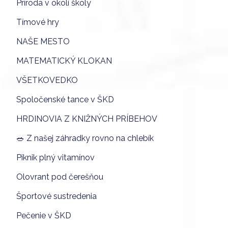
Príroda v okolí školy
Tímové hry
NAŠE MESTO
MATEMATICKÝ KLOKAN
VŠETKOVEDKO
Spoločenské tance v ŠKD
HRDINOVIA Z KNIŽNÝCH PRÍBEHOV
🥗 Z našej záhradky rovno na chlebík
Piknik plný vitamínov
Olovrant pod čerešňou
Športové sustredenia
Pečenie v ŠKD