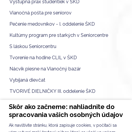
Výstupná prax študentiek v ŠKD
Vianočná pošta pre seniorov
Pečenie medovníkov - I. oddelenie ŠKD
Kultúrny program pre starkých v Seniorcentre
S láskou Seniorcentru
Tvorenie na hodine CLIL v ŠKD
Nácvik piesne na Vianočný bazár
Vybíjaná dievčat
TVORIVÉ DIELNIČKY III. oddelenie ŠKD
Spoločnosť a príroda III. oddelenie ŠKD
Skôr ako začneme: nahliadnite do
Tvorivé dielne VII. odddelenie ŠKD
spracovania vašich osobných údajov
KULIŠKIÁDA - NOVEMBER
Ak navštívite stránku, ktorá zapisuje cookies, v počítači sa