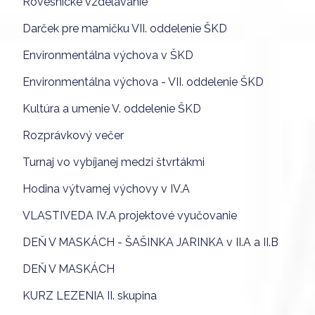
Rovesnícke vzdelávanie
Darček pre mamičku VII. oddelenie ŠKD
Environmentálna výchova v ŠKD
Environmentálna výchova - VII. oddelenie ŠKD
Kultúra a umenie V. oddelenie ŠKD
Rozprávkový večer
Turnaj vo vybíjanej medzi štvrtákmi
Hodina výtvarnej výchovy v IV.A
VLASTIVEDA IV.A projektové vyučovanie
DEŇ V MASKÁCH - ŠAŠINKA JARINKA v II.A a II.B
DEŇ V MASKÁCH
KURZ LEZENIA II. skupina