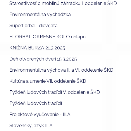
Starostlivosť o mobilnú záhradku I. oddelenie ŠKD
Environmentálna vychádzka
Superflorbal -dievčatá
FLORBAL OKRESNÉ KOLO chlapci
KNIŽNÁ BURZA 21.3.2025
Deň otvorených dverí 15.3.2025
Environmentálna výchova II. a VI. oddelenie ŠKD
Kultúra a umenie VII. oddelenie ŠKD
Týždeň ľudových tradícií V. oddelenie ŠKD
Týždeň ľudových tradícií
Projektové vyučovanie - III.A
Slovenský jazyk III.A