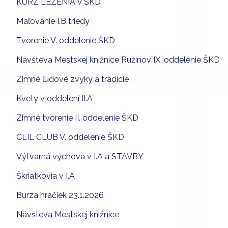
KURZ LEZENIA V ŠKD
Maľovanie I.B triedy
Tvorenie V. oddelenie ŠKD
Návšteva Mestskej knižnice Ružinov IX. oddelenie ŠKD
Zimné ľudové zvyky a tradície
Kvety v oddelení II.A
Zimné tvorenie II. oddelenie ŠKD
CLIL CLUB V. oddelenie ŠKD
Výtvarná výchova v I.A a STAVBY
Škriatkovia v I.A
Burza hračiek 23.1.2026
Návšteva Mestskej knižnice