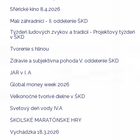
Sférické kino 8.4.2026
Malí záhradníci - II. oddelenie ŠKD
Týždeň ľudových zvykov a tradícií - Projektový týždeň
v ŠKD
Tvorenie s hlinou
Zdravie a subjektívna pohoda V. oddelenie ŠKD
JAR v I. A
Global money week 2026
Veľkonočné tvorivé dielne v ŠKD
Svetový deň vody IV.A
ŠKOLSKÉ MARATÓNSKE HRY
Vychádzka 18.3.2026