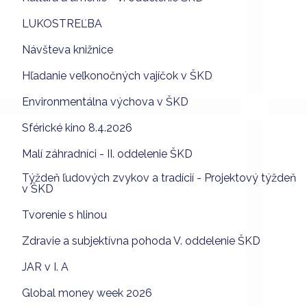
LUKOSTREĽBA
Návšteva knižnice
Hľadanie veľkonočných vajíčok v ŠKD
Environmentálna výchova v ŠKD
Sférické kino 8.4.2026
Malí záhradníci - II. oddelenie ŠKD
Týždeň ľudových zvykov a tradícií - Projektový týždeň
v ŠKD
Tvorenie s hlinou
Zdravie a subjektívna pohoda V. oddelenie ŠKD
JAR v I. A
Global money week 2026