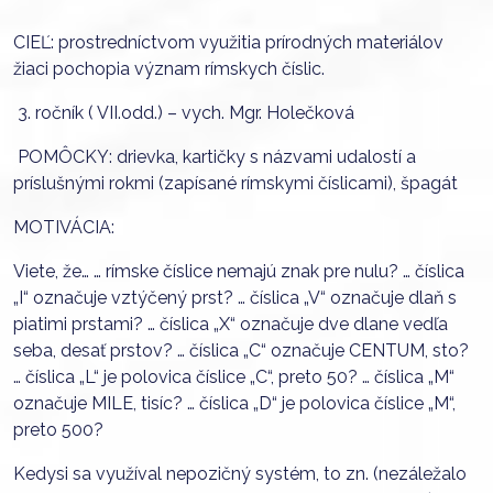
CIEĽ: prostredníctvom využitia prírodných materiálov
žiaci pochopia význam rímskych číslic.
3. ročník ( VII.odd.) – vych. Mgr. Holečková
POMÔCKY: drievka, kartičky s názvami udalostí a
príslušnými rokmi (zapísané rímskymi číslicami), špagát
MOTIVÁCIA:
Viete, že… … rímske číslice nemajú znak pre nulu? … číslica
„I“ označuje vztýčený prst? … číslica „V“ označuje dlaň s
piatimi prstami? … číslica „X“ označuje dve dlane vedľa
seba, desať prstov? … číslica „C“ označuje CENTUM, sto?
… číslica „L“ je polovica číslice „C“, preto 50? … číslica „M“
označuje MILE, tisíc? … číslica „D“ je polovica číslice „M“,
preto 500?
Kedysi sa využíval nepozičný systém, to zn. (nezáležalo