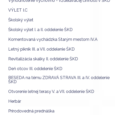
Vyhodnotenie výchovno - vzdelávacej činnosti v ŠKD
VÝLET I.C
Školský výlet
Školský výlet I. a II. oddelenie ŠKD
Komentovaná vychádzka Starým mestom IV.A
Letný piknik III. a VII. oddelenie ŠKD
Revitalizácia skalky II. oddelenie ŠKD
Deň otcov III. oddelenie ŠKD
BESEDA na tému ZDRAVÁ STRAVA III. a IV. oddelenie
ŠKD
Otvorenie letnej terasy V. a VII. oddelenie ŠKD
Herbár
Prírodovedná prednáška