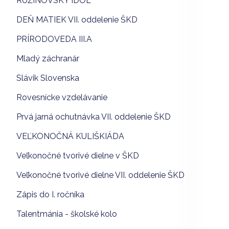
RUŽINOVSKÝ IDOL
DEŇ MATIEK VII. oddelenie ŠKD
PRÍRODOVEDA III.A
Mladý záchranár
Slávik Slovenska
Rovesnícke vzdelávanie
Prvá jarná ochutnávka VII. oddelenie ŠKD
VEĽKONOČNÁ KULIŠKIÁDA
Veľkonočné tvorivé dielne v ŠKD
Veľkonočné tvorivé dielne VII. oddelenie ŠKD
Zápis do I. ročníka
Talentmánia - školské kolo