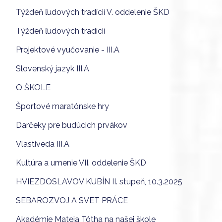
Týždeň ľudových tradícií V. oddelenie ŠKD
Týždeň ľudových tradícií
Projektové vyučovanie - III.A
Slovenský jazyk III.A
O ŠKOLE
Športové maratónske hry
Darčeky pre budúcich prvákov
Vlastiveda III.A
Kultúra a umenie VII. oddelenie ŠKD
HVIEZDOSLAVOV KUBÍN II. stupeň, 10.3.2025
SEBAROZVOJ A SVET PRÁCE
Akadémie Mateja Tótha na našej škole