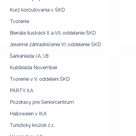
Kurz korčuľovania v ŠKD
Tvorenie
Bienále ilustrácií II. a VII. oddelenie ŠKD
Jesenné záhradničenie VI. oddelenie ŠKD
Šarkaniáda I.A, I.B
Kuliškiáda November
Tvorenie v V. oddelení ŠKD
PÁRTY II.A
Pozdravy pre Seniorcentrum
Halloween v III.A
Turistický krúžok č.1