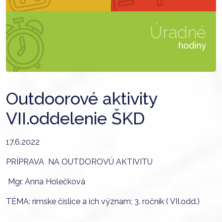
Úradné
hodiny
Outdoorové aktivity
VII.oddelenie ŠKD
17.6.2022
PRÍPRAVA NA OUTDOROVÚ AKTIVITU
Mgr. Anna Holečková
TÉMA: rímske číslice a ich význam; 3. ročník ( VII.odd.)