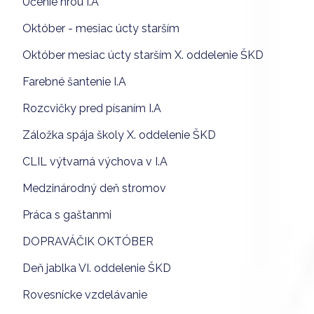
Učenie hrou I.A
Október - mesiac úcty starším
Október mesiac úcty starším X. oddelenie ŠKD
Farebné šantenie I.A
Rozcvičky pred písaním I.A
Záložka spája školy X. oddelenie ŠKD
CLIL výtvarná výchova v I.A
Medzinárodný deň stromov
Práca s gaštanmi
DOPRAVÁČIK OKTÓBER
Deň jablka VI. oddelenie ŠKD
Rovesnícke vzdelávanie