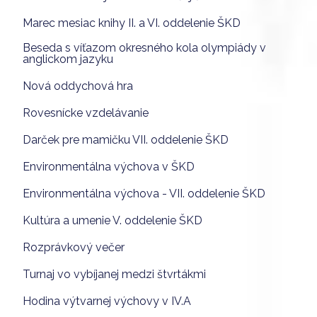
Marec mesiac knihy II. a VI. oddelenie ŠKD
Beseda s víťazom okresného kola olympiády v
anglickom jazyku
Nová oddychová hra
Rovesnícke vzdelávanie
Darček pre mamičku VII. oddelenie ŠKD
Environmentálna výchova v ŠKD
Environmentálna výchova - VII. oddelenie ŠKD
Kultúra a umenie V. oddelenie ŠKD
Rozprávkový večer
Turnaj vo vybíjanej medzi štvrtákmi
Hodina výtvarnej výchovy v IV.A