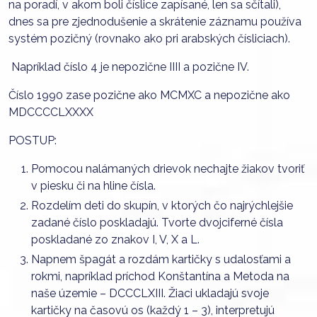
na poradí, v akom boli číslice zapísané, len sa sčítali),
dnes sa pre zjednodušenie a skrátenie záznamu používa
systém pozičný (rovnako ako pri arabských čísliciach).
Napríklad číslo 4 je nepozične IIII a pozične IV.
Číslo 1990 zase pozične ako MCMXC a nepozične ako
MDCCCCLXXXX
POSTUP:
Pomocou nalámaných drievok nechajte žiakov tvoriť
v piesku či na hline čísla.
Rozdelím deti do skupín, v ktorých čo najrýchlejšie
zadané číslo poskladajú. Tvorte dvojciferné čísla
poskladané zo znakov I, V, X a L.
Napnem špagát a rozdám kartičky s udalosťami a
rokmi, napríklad príchod Konštantína a Metoda na
naše územie – DCCCLXIII. Žiaci ukladajú svoje
kartičky na časovú os (každý 1 – 3), interpretujú