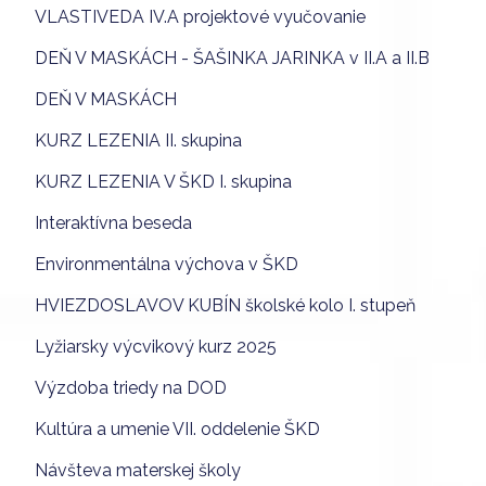
VLASTIVEDA IV.A projektové vyučovanie
DEŇ V MASKÁCH - ŠAŠINKA JARINKA v II.A a II.B
DEŇ V MASKÁCH
KURZ LEZENIA II. skupina
KURZ LEZENIA V ŠKD I. skupina
Interaktívna beseda
Environmentálna výchova v ŠKD
HVIEZDOSLAVOV KUBÍN školské kolo I. stupeň
Lyžiarsky výcvikový kurz 2025
Výzdoba triedy na DOD
Kultúra a umenie VII. oddelenie ŠKD
Návšteva materskej školy