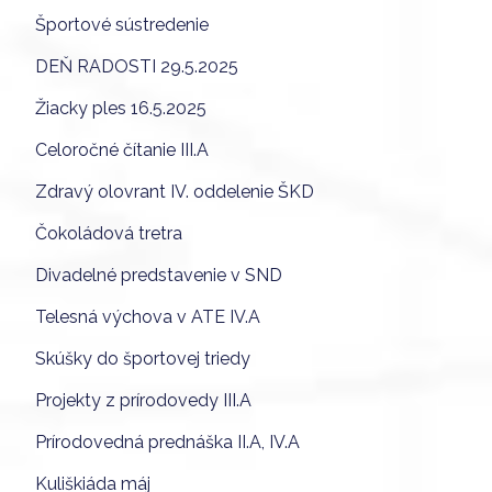
Športové sústredenie
DEŇ RADOSTI 29.5.2025
Žiacky ples 16.5.2025
Celoročné čítanie III.A
Zdravý olovrant IV. oddelenie ŠKD
Čokoládová tretra
Divadelné predstavenie v SND
Telesná výchova v ATE IV.A
Skúšky do športovej triedy
Projekty z prírodovedy III.A
Prírodovedná prednáška II.A, IV.A
Kuliškiáda máj