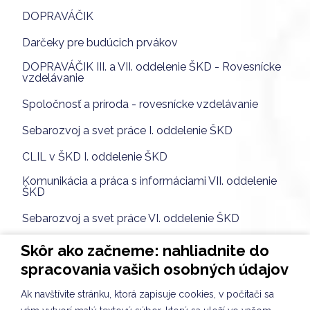
DOPRAVÁČIK
Darčeky pre budúcich prvákov
DOPRAVÁČIK III. a VII. oddelenie ŠKD - Rovesnícke
vzdelávanie
Spoločnosť a príroda - rovesnícke vzdelávanie
Sebarozvoj a svet práce I. oddelenie ŠKD
CLIL v ŠKD I. oddelenie ŠKD
Komunikácia a práca s informáciami VII. oddelenie
ŠKD
Sebarozvoj a svet práce VI. oddelenie ŠKD
Environmentálne premietanie
Skôr ako začneme: nahliadnite do
spracovania vašich osobných údajov
Sadenie mikrozeleniny VIII. oddelenie ŠKD
Ak navštívite stránku, ktorá zapisuje cookies, v počítači sa
BURZA HRAČIEK