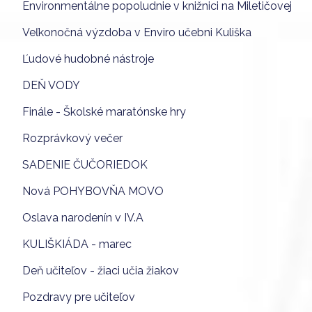
Environmentálne popoludnie v knižnici na Miletičovej
Veľkonočná výzdoba v Enviro učebni Kuliška
Ľudové hudobné nástroje
DEŇ VODY
Finále - Školské maratónske hry
Rozprávkový večer
SADENIE ČUČORIEDOK
Nová POHYBOVŇA MOVO
Oslava narodenín v IV.A
KULIŠKIÁDA - marec
Deň učiteľov - žiaci učia žiakov
Pozdravy pre učiteľov