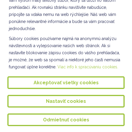
vám vytvorí malý textový súbor, ktorý sa uloží vo vašom
Sebarozvoj a svet práce II. oddelenie ŠKD
prehliadači. Ak rovnakú stránku navštívite nabudúce,
pripojíte sa vďaka nemu na web rýchlejšie. Náš web vám
Návšteva Ústrednej knižnice na Miletičovej ulici
ponúkne relevantné informácie a bude sa vám pracovať
Spoločnosť a príroda - rovesnícke vzdelávanie
jednoduchšie.
Súbory cookies používame najmä na anonymnú analýzu
Čitateľské aktivity III. oddelenie ŠKD
návštevnosti a vylepšovanie našich web stránok. Ak si
Spoločnosť a príroda I. oddelenie ŠKD
nastavíte blokovanie zápisu cookies do vášho prehliadača,
je možné, že web sa spomalí a niektoré jeho časti nemusia
DOPRAVÁČIK
fungovať úplne korektne.
Viac info k spracúvaniu cookies.
Rovesnícke vzdelávanie
Akceptovať všetky cookies
Sebarozvoj a svet práce
Príroda okolo nás
Nastaviť cookies
Spoločnosť a príroda VII. oddelenie ŠKD
Žonglér ALEX v II. a IV. oddelení ŠKD
Odmietnuť cookies
ZIMNÉ ŠANTENIE