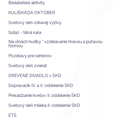
Bádateľské aktivity
KULIŠKIÁDA OKTÓBER
Svetový deň zdravej výživy
Súťaž - Silná ruka
Na vlnách hudby " vzdelávanie hravou a pútavou
formou
Pozdravy pre seniorov
Svetový deň zvierat
DREVENÉ DIVADLO v ŠKD
Dopraváčik IV. a V, oddelenie ŠKD
Presádzanie kvetov II. oddelenie ŠKD
Svetový deň mlieka II. oddelenie ŠKD
ETŠ