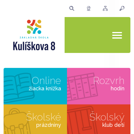
Online
Rozvrh
žiacka knižka
hodín
Školské
Školský
prázdniny
klub detí