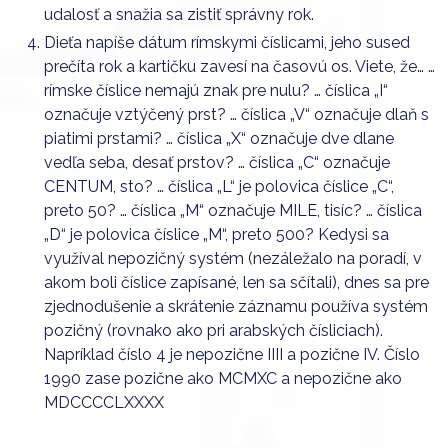
udalosť a snažia sa zistiť správny rok.
Dieťa napíše dátum rímskymi číslicami, jeho sused
prečíta rok a kartičku zavesí na časovú os. Viete, že… …
rímske číslice nemajú znak pre nulu? … číslica „I“
označuje vztýčený prst? … číslica „V“ označuje dlaň s
piatimi prstami? … číslica „X“ označuje dve dlane
vedľa seba, desať prstov? … číslica „C“ označuje
CENTUM, sto? … číslica „L“ je polovica číslice „C“,
preto 50? … číslica „M“ označuje MILE, tisíc? … číslica
„D“ je polovica číslice „M“, preto 500? Kedysi sa
využíval nepozičný systém (nezáležalo na poradí, v
akom boli číslice zapísané, len sa sčítali), dnes sa pre
zjednodušenie a skrátenie záznamu používa systém
pozičný (rovnako ako pri arabských čísliciach).
Napríklad číslo 4 je nepozične IIII a pozične IV. Číslo
1990 zase pozične ako MCMXC a nepozične ako
MDCCCCLXXXX