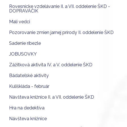
Rovesnícke vzdelávanie II. a VII. oddelenie ŠKD -
DOPRAVÁČIK
Malí vedci
Pozorovanie zmien jarnej prírody II. oddelenie ŠKD
Sadenie ríbezle
JOBUSOVKY
Zážitková aktivita IV. a V. oddelenie ŠKD
Bádateľské aktivity
Kuliškiáda - február
Návšteva knižnice II. a VII. oddelenie ŠKD
Hra na dedektíva
Návšteva knižnice