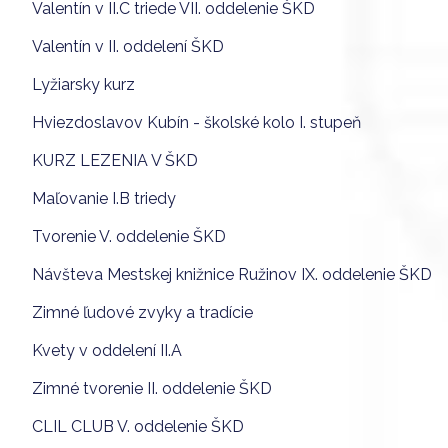
Valentín v II.C triede VII. oddelenie ŠKD
Valentín v II. oddelení ŠKD
Lyžiarsky kurz
Hviezdoslavov Kubín - školské kolo I. stupeň
KURZ LEZENIA V ŠKD
Maľovanie I.B triedy
Tvorenie V. oddelenie ŠKD
Návšteva Mestskej knižnice Ružinov IX. oddelenie ŠKD
Zimné ľudové zvyky a tradície
Kvety v oddelení II.A
Zimné tvorenie II. oddelenie ŠKD
CLIL CLUB V. oddelenie ŠKD