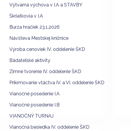
Výtvarná výchova v I.A a STAVBY
Škriatkovia v I.A
Burza hračiek 23.1.2026
Návšteva Mestskej knižnice
Výroba cenoviek IV. oddelenie ŠKD
Bádateľské aktivity
Zimné tvorenie IV. oddelenie ŠKD
Prikrmovanie vtáctva IV. a VI. oddelenie ŠKD
Vianočné posedenie I.A
Vianočné posedenie I.B
VIANOČNÝ TURNAJ
Vianočná besiedka IV. oddelenie ŠKD