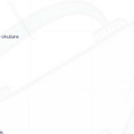
 okuliare.
k.