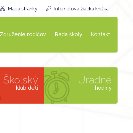
Mapa stránky
Internetová žiacka knižka
Združenie rodičov
Rada školy
Kontakt
Školský
Úradné
klub detí
hodiny