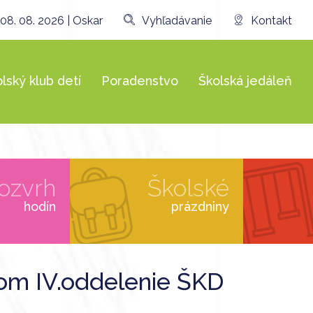
08. 08. 2026 | Oskar
Vyhľadávanie
Kontakt
lský klub detí
Poradenstvo
Školská jedáleň
ozvrh
Školské
hodín
prázdniny
om IV.oddelenie ŠKD