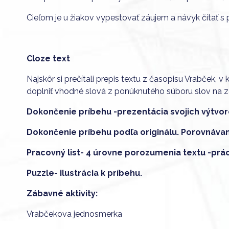
Cieľom je u žiakov vypestovať záujem a návyk čítať s p
Cloze text
Najskôr si prečítali prepis textu z časopisu Vrabček,
doplniť vhodné slová z ponúknutého súboru slov na 
Dokončenie príbehu -prezentácia svojich výtvor
Dokončenie príbehu podľa originálu. Porovnávani
Pracovný list- 4 úrovne porozumenia textu -prác
Puzzle- ilustrácia k príbehu.
Zábavné aktivity:
Vrabčekova jednosmerka