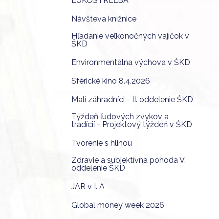
LUKOSTREĽBA
Návšteva knižnice
Hľadanie veľkonočných vajíčok v
ŠKD
Environmentálna výchova v ŠKD
Sférické kino 8.4.2026
Malí záhradníci - II. oddelenie ŠKD
Týždeň ľudových zvykov a
tradícií - Projektový týždeň v ŠKD
Tvorenie s hlinou
Zdravie a subjektívna pohoda V.
oddelenie ŠKD
JAR v I. A
Global money week 2026