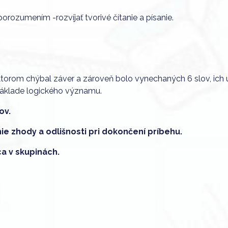
orozumením -rozvíjať tvorivé čítanie a písanie.
 v ktorom chýbal záver a zároveň bolo vynechaných 6 slov, ich
základe logického významu.
ov.
e zhody a odlišnosti pri dokončení príbehu.
a v skupinách.