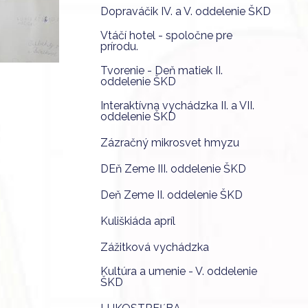
Dopraváčik IV. a V. oddelenie ŠKD
Vtáčí hotel - spoločne pre
prírodu.
Tvorenie - Deň matiek II.
oddelenie ŠKD
Interaktívna vychádzka II. a VII.
oddelenie ŠKD
Zázračný mikrosvet hmyzu
DEň Zeme III. oddelenie ŠKD
Deň Zeme II. oddelenie ŠKD
Kuliškiáda apríl
Zážitková vychádzka
Kultúra a umenie - V. oddelenie
ŠKD