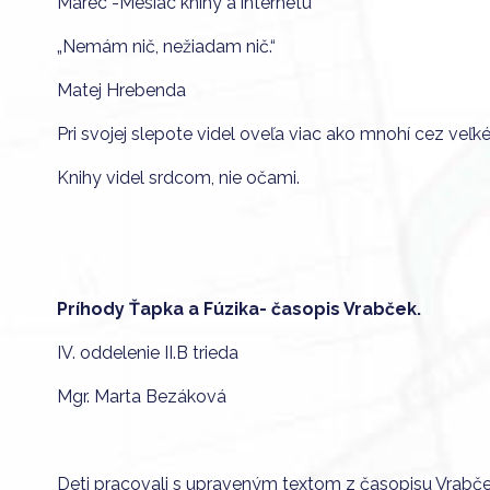
Marec -Mesiac knihy a internetu
„Nemám nič, nežiadam nič.“
Matej Hrebenda
Pri svojej slepote videl oveľa viac ako mnohí cez veľké
Knihy videl srdcom, nie očami.
Príhody Ťapka a Fúzika- časopis Vrabček.
IV. oddelenie II.B trieda
Mgr. Marta Bezáková
Deti pracovali s upraveným textom z časopisu Vrabče