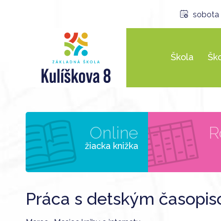
sobota 
Škola
Ško
Online
R
žiacka knižka
Práca s detským časopis