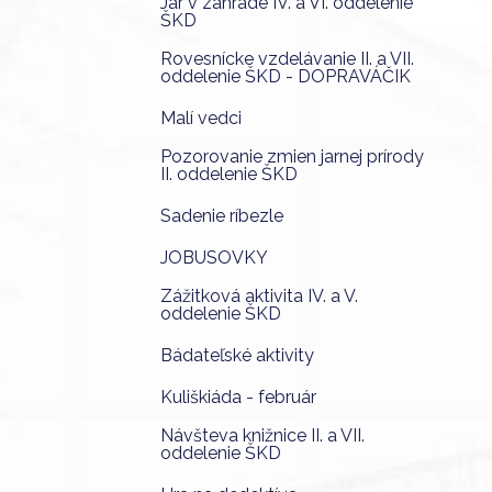
Jar v záhrade IV. a VI. oddelenie
ŠKD
Rovesnícke vzdelávanie II. a VII.
oddelenie ŠKD - DOPRAVÁČIK
Malí vedci
Pozorovanie zmien jarnej prírody
II. oddelenie ŠKD
Sadenie ríbezle
JOBUSOVKY
Zážitková aktivita IV. a V.
oddelenie ŠKD
Bádateľské aktivity
Kuliškiáda - február
Návšteva knižnice II. a VII.
oddelenie ŠKD