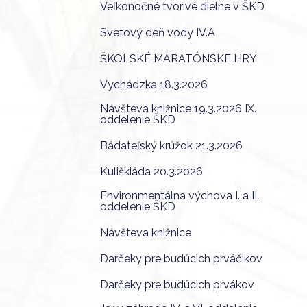
Veľkonočné tvorivé dielne v ŠKD
Svetový deň vody IV.A
ŠKOLSKÉ MARATÓNSKE HRY
Vychádzka 18.3.2026
Návšteva knižnice 19.3.2026 IX.
oddelenie ŠKD
Bádateľský krúžok 21.3.2026
Kuliškiáda 20.3.2026
Environmentálna výchova I. a II.
oddelenie ŠKD
Návšteva knižnice
Darčeky pre budúcich prváčikov
Darčeky pre budúcich prvákov