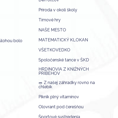
Príroda v okolí školy
Tímové hry
NAŠE MESTO
MATEMATICKÝ KLOKAN
 úlohou bolo
VŠETKOVEDKO
Spoločenské tance v ŠKD
HRDINOVIA Z KNIŽNÝCH
PRÍBEHOV
🥗 Z našej záhradky rovno na
chlebík
Piknik plný vitamínov
Olovrant pod čerešňou
Športové sustredenia