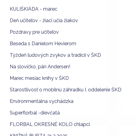
KULIŠKIÁDA - marec
Deň učiteľov - žiaci učia žiakov
Pozdravy pre učiteľov
Beseda s Danielom Hevierom
Týždeň ľudových zvykov a tradícií v ŠKD
Na slovíčko, pán Andersen!
Marec mesiac knihy v ŠKD
Starostlivosť o mobilnú záhradku I. oddelenie ŠKD
Environmentálna vychádzka
Superflorbal -dievčatá
FLORBAL OKRESNÉ KOLO chlapci
KNIŽNÁ BURZA 21.3.2025