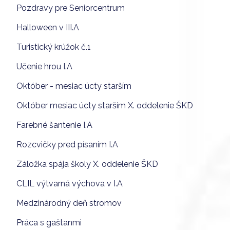
Pozdravy pre Seniorcentrum
Halloween v III.A
Turistický krúžok č.1
Učenie hrou I.A
Október - mesiac úcty starším
Október mesiac úcty starším X. oddelenie ŠKD
Farebné šantenie I.A
Rozcvičky pred písaním I.A
Záložka spája školy X. oddelenie ŠKD
CLIL výtvarná výchova v I.A
Medzinárodný deň stromov
Práca s gaštanmi