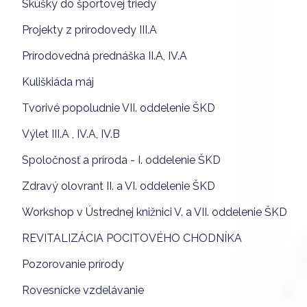
Skúšky do športovej triedy
Projekty z prírodovedy III.A
Prírodovedná prednáška II.A, IV.A
Kuliškiáda máj
Tvorivé popoludnie VII. oddelenie ŠKD
Výlet III.A , IV.A, IV.B
Spoločnosť a príroda - I. oddelenie ŠKD
Zdravý olovrant II. a VI. oddelenie ŠKD
Workshop v Ústrednej knižnici V. a VII. oddelenie ŠKD
REVITALIZÁCIA POCITOVÉHO CHODNÍKA
Pozorovanie prírody
Rovesnícke vzdelávanie