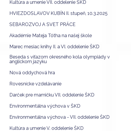
Kultúra a umenie VII. oddelenie ŠKD
HVIEZDOSLAVOV KUBÍN II. stupeň, 10.3.2025
SEBAROZVOJ A SVET PRÁCE
Akadémie Mateja Tótha na našej škole
Marec mesiac knihy II. a VI. oddelenie ŠKD
Beseda s víťazom okresného kola olympiády v
anglickom jazyku
Nová oddychová hra
Rovesnícke vzdelávanie
Darček pre mamičku VII. oddelenie ŠKD
Environmentálna výchova v ŠKD
Environmentálna výchova - VII. oddelenie ŠKD
Kultúra a umenie V. oddelenie ŠKD