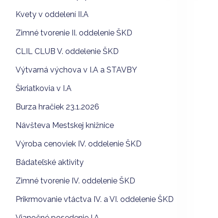
Kvety v oddelení II.A
Zimné tvorenie II. oddelenie ŠKD
CLIL CLUB V. oddelenie ŠKD
Výtvarná výchova v I.A a STAVBY
Škriatkovia v I.A
Burza hračiek 23.1.2026
Návšteva Mestskej knižnice
Výroba cenoviek IV. oddelenie ŠKD
Bádateľské aktivity
Zimné tvorenie IV. oddelenie ŠKD
Prikrmovanie vtáctva IV. a VI. oddelenie ŠKD
Vianočné posedenie I.A