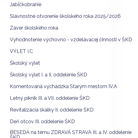
Jabĺčkobranie
Slávnostné otvorenie školského roka 2025/2026
Záver školského roka
Vyhodnotenie výchovno - vzdelávacej činnosti v ŠKD
VÝLET I.C
Školský výlet
Školský výlet I. a II. oddelenie ŠKD
Komentovaná vychádzka Starým mestom IV.A
Letný piknik III. a VII. oddelenie ŠKD
Revitalizácia skalky II. oddelenie ŠKD
Deň otcov III. oddelenie ŠKD
BESEDA na tému ZDRAVÁ STRAVA III. a IV. oddelenie
ŠKD