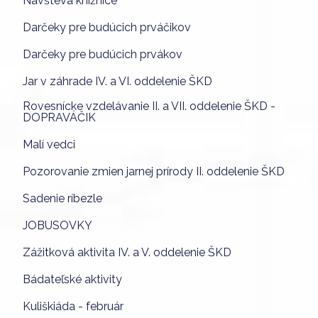
Návšteva knižnice
Darčeky pre budúcich prváčikov
Darčeky pre budúcich prvákov
Jar v záhrade IV. a VI. oddelenie ŠKD
Rovesnícke vzdelávanie II. a VII. oddelenie ŠKD -
DOPRAVÁČIK
Malí vedci
Pozorovanie zmien jarnej prírody II. oddelenie ŠKD
Sadenie ríbezle
JOBUSOVKY
Zážitková aktivita IV. a V. oddelenie ŠKD
Bádateľské aktivity
Kuliškiáda - február