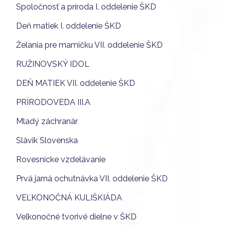
Spoločnosť a príroda I. oddelenie ŠKD
Deň matiek I. oddelenie ŠKD
Želania pre mamičku VII. oddelenie ŠKD
RUŽINOVSKÝ IDOL
DEŇ MATIEK VII. oddelenie ŠKD
PRÍRODOVEDA III.A
Mladý záchranár
Slávik Slovenska
Rovesnícke vzdelávanie
Prvá jarná ochutnávka VII. oddelenie ŠKD
VEĽKONOČNÁ KULIŠKIÁDA
Veľkonočné tvorivé dielne v ŠKD