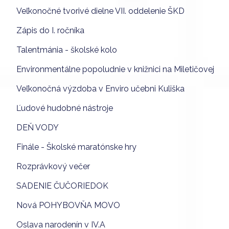
Veľkonočné tvorivé dielne VII. oddelenie ŠKD
Zápis do I. ročníka
Talentmánia - školské kolo
Environmentálne popoludnie v knižnici na Miletičovej
Veľkonočná výzdoba v Enviro učebni Kuliška
Ľudové hudobné nástroje
DEŇ VODY
Finále - Školské maratónske hry
Rozprávkový večer
SADENIE ČUČORIEDOK
Nová POHYBOVŇA MOVO
Oslava narodenín v IV.A