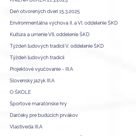
Deň otvorených dverí 15.3.2025
Environmentálna výchova II. a VI. oddelenie ŠKD
Kultúra a umenie VII. oddelenie ŠKD
Týždeň ľudových tradícií V. oddelenie ŠKD
Týždeň ľudových tradícií
Projektové vyučovanie - III.A
Slovenský jazyk III.A
O ŠKOLE
Športové maratónske hry
Darčeky pre budúcich prvákov
Vlastiveda III.A