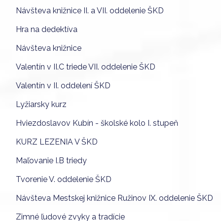
Návšteva knižnice II. a VII. oddelenie ŠKD
Hra na dedektíva
Návšteva knižnice
Valentín v II.C triede VII. oddelenie ŠKD
Valentín v II. oddelení ŠKD
Lyžiarsky kurz
Hviezdoslavov Kubín - školské kolo I. stupeň
KURZ LEZENIA V ŠKD
Maľovanie I.B triedy
Tvorenie V. oddelenie ŠKD
Návšteva Mestskej knižnice Ružinov IX. oddelenie ŠKD
Zimné ľudové zvyky a tradície