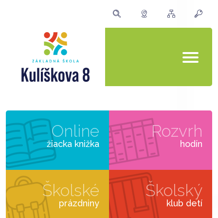
Online
Rozvrh
žiacka knižka
hodín
Školské
Školský
prázdniny
klub detí