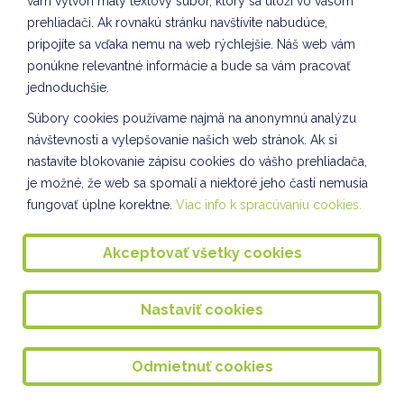
vám vytvorí malý textový súbor, ktorý sa uloží vo vašom
Ponožkový október
prehliadači. Ak rovnakú stránku navštívite nabudúce,
Vesmír očami detí IV. A
pripojíte sa vďaka nemu na web rýchlejšie. Náš web vám
ponúkne relevantné informácie a bude sa vám pracovať
Vianočné pozdravy VII. oddelenie ŠKD
jednoduchšie.
Výroba lampiónov VIII. oddelenie ŠKD
Súbory cookies používame najmä na anonymnú analýzu
návštevnosti a vylepšovanie našich web stránok. Ak si
Ozdoby na školský vianočný stromček
nastavíte blokovanie zápisu cookies do vášho prehliadača,
DOPRAVÁČIK III. a VII. oddelenie ŠKD
je možné, že web sa spomalí a niektoré jeho časti nemusia
fungovať úplne korektne.
Viac info k spracúvaniu cookies.
Pozdravy do Domu Seniorov
McDonald’s Cup
Akceptovať všetky cookies
JESENNÝ KLUB 29.10.2024
Nastaviť cookies
JESENNÝ KLUB 28.10.2024
Halloweenská párty I. oddelenie ŠKD
Odmietnuť cookies
Tekvicové tvorenie VII. oddelenie ŠKD