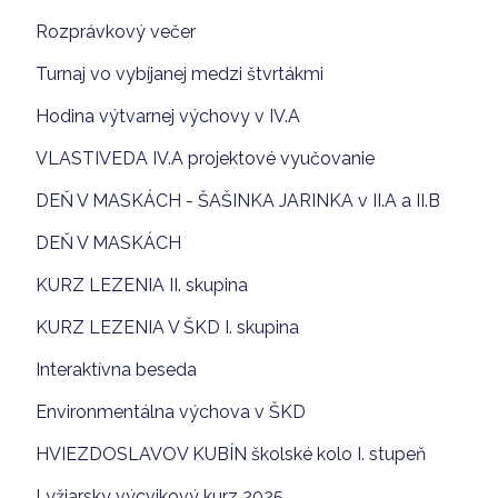
Rozprávkový večer
Turnaj vo vybíjanej medzi štvrtákmi
Hodina výtvarnej výchovy v IV.A
VLASTIVEDA IV.A projektové vyučovanie
DEŇ V MASKÁCH - ŠAŠINKA JARINKA v II.A a II.B
DEŇ V MASKÁCH
KURZ LEZENIA II. skupina
KURZ LEZENIA V ŠKD I. skupina
Interaktívna beseda
Environmentálna výchova v ŠKD
HVIEZDOSLAVOV KUBÍN školské kolo I. stupeň
Lyžiarsky výcvikový kurz 2025