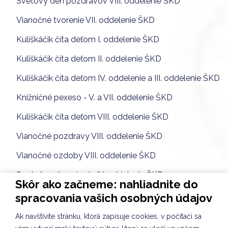
Svetový deň pozdravov VIII. oddelenie ŠKD
Vianočné tvorenie VII. oddelenie ŠKD
Kuliškáčik číta deťom I. oddelenie ŠKD
Kuliškáčik číta deťom II. oddelenie ŠKD
Kuliškáčik číta deťom IV. oddelenie a III. oddelenie ŠKD
Knižničné pexeso - V. a VII. oddelenie ŠKD
Kuliškáčik číta deťom VIII. oddelenie ŠKD
Vianočné pozdravy VIII. oddelenie ŠKD
Vianočné ozdoby VIII. oddelenie ŠKD
Spoločnosť a príroda IV. oddelenie ŠKD
Skôr ako začneme: nahliadnite do
Spoločnosť a príroda VII. oddelenie ŠKD
spracovania vašich osobných údajov
SLÁVNOSŤ SVETIELOK
Ak navštívite stránku, ktorá zapisuje cookies, v počítači sa