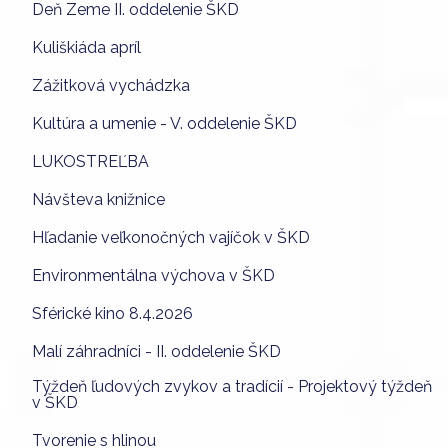
Deň Zeme II. oddelenie ŠKD
Kuliškiáda apríl
Zážitková vychádzka
Kultúra a umenie - V. oddelenie ŠKD
LUKOSTREĽBA
Návšteva knižnice
Hľadanie veľkonočných vajíčok v ŠKD
Environmentálna výchova v ŠKD
Sférické kino 8.4.2026
Malí záhradníci - II. oddelenie ŠKD
Týždeň ľudových zvykov a tradícií - Projektový týždeň
v ŠKD
Tvorenie s hlinou