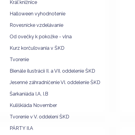
Kráľ knižnice
Halloween vyhodnotenie
Rovesnícke vzdelávanie
Od ovečky k pokožke - vlna
Kurz korčuľovania v ŠKD
Tvorenie
Bienále ilustrácií II. a VII. oddelenie ŠKD
Jesenné záhradničenie VI. oddelenie ŠKD
Šarkaniáda I.A, I.B
Kuliškiáda November
Tvorenie v V. oddelení ŠKD
PÁRTY II.A