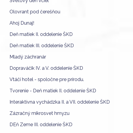
Svetový deň včiel
Olovrant pod čerešňou
Ahoj Dunaj!
Deň matiek II. oddelenie ŠKD
Deň matiek III. oddelenie ŠKD
Mladý záchranár
Dopraváčik IV. a V. oddelenie ŠKD
Vtáčí hotel - spoločne pre prírodu.
Tvorenie - Deň matiek II. oddelenie ŠKD
Interaktívna vychádzka II. a VII. oddelenie ŠKD
Zázračný mikrosvet hmyzu
DEň Zeme III. oddelenie ŠKD