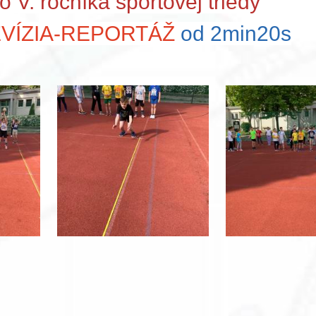
o V. ročníka športovej triedy
VÍZIA-REPORTÁŽ
od 2min20s