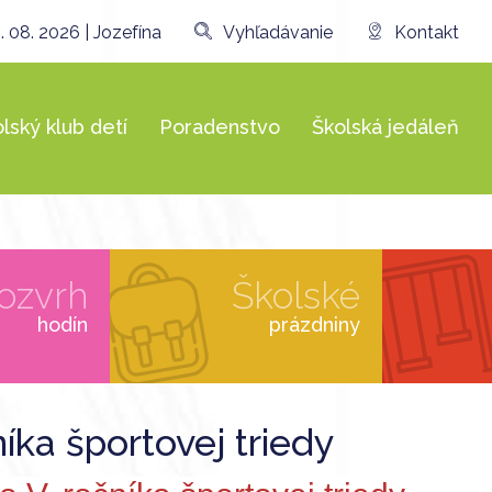
. 08. 2026 | Jozefína
Vyhľadávanie
Kontakt
lský klub detí
Poradenstvo
Školská jedáleň
ozvrh
Školské
hodín
prázdniny
níka športovej triedy