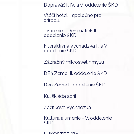
Dopraváčik IV. a V. oddelenie ŠKD
Vtáčí hotel - spoločne pre
prírodu.
Tvorenie - Deň matiek II.
oddelenie ŠKD
Interaktívna vychádzka II. a VII.
oddelenie ŠKD
Zázračný mikrosvet hmyzu
DEň Zeme III. oddelenie ŠKD
Deň Zeme II. oddelenie ŠKD
Kuliškiáda apríl
Zážitková vychádzka
Kultúra a umenie - V. oddelenie
ŠKD