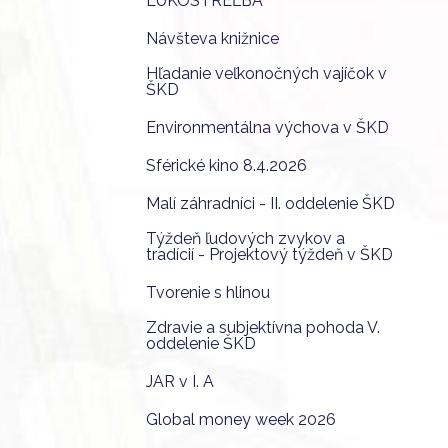
LUKOSTREĽBA
Návšteva knižnice
Hľadanie veľkonočných vajíčok v
ŠKD
Environmentálna výchova v ŠKD
Sférické kino 8.4.2026
Malí záhradníci - II. oddelenie ŠKD
Týždeň ľudových zvykov a
tradícií - Projektový týždeň v ŠKD
Tvorenie s hlinou
Zdravie a subjektívna pohoda V.
oddelenie ŠKD
JAR v I. A
Global money week 2026