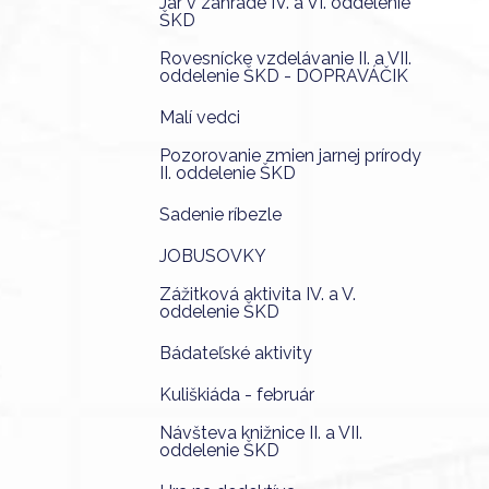
Jar v záhrade IV. a VI. oddelenie
ŠKD
Rovesnícke vzdelávanie II. a VII.
oddelenie ŠKD - DOPRAVÁČIK
Malí vedci
Pozorovanie zmien jarnej prírody
II. oddelenie ŠKD
Sadenie ríbezle
JOBUSOVKY
Zážitková aktivita IV. a V.
oddelenie ŠKD
Bádateľské aktivity
Kuliškiáda - február
Návšteva knižnice II. a VII.
oddelenie ŠKD