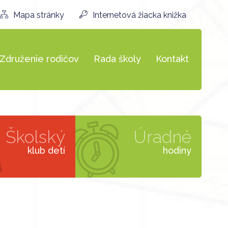
Mapa stránky
Internetová žiacka knižka
Združenie rodičov
Rada školy
Kontakt
Školský
Úradné
klub detí
hodiny