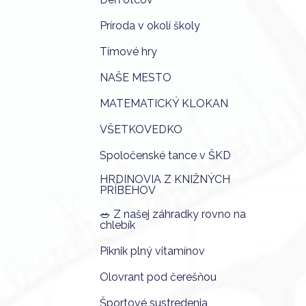
Príroda v okolí školy
Tímové hry
NAŠE MESTO
MATEMATICKÝ KLOKAN
VŠETKOVEDKO
Spoločenské tance v ŠKD
HRDINOVIA Z KNIŽNÝCH
PRÍBEHOV
🥗 Z našej záhradky rovno na
chlebík
Piknik plný vitamínov
Olovrant pod čerešňou
Športové sustredenia