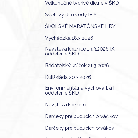
Veľkonočné tvorivé dielne v ŠKD
Svetový deň vody IV.A
ŠKOLSKÉ MARATÓNSKE HRY
Vychádzka 18.3.2026
Návšteva knižnice 19.3.2026 IX.
oddelenie ŠKD
Bádateľský krúžok 21.3.2026
Kuliškiáda 20.3.2026
Environmentálna výchova I. a II.
oddelenie ŠKD
Návšteva knižnice
Darčeky pre budúcich prváčikov
Darčeky pre budúcich prvákov