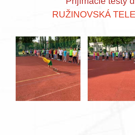
Prijímacie testy d
RUŽINOVSKÁ TELE