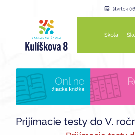
štvrtok 06
Škola
Ško
Online
R
žiacka knižka
Prijímacie testy do V. roč