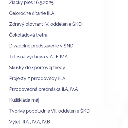
Žiacky ples 16.5.2025
Celoročné čítanie III.A
Zdravý olovrant IV. oddelenie ŠKD
Čokoládová tretra
Divadelné predstavenie v SND
Telesná výchova v ATE IV.A
Skúšky do športovej triedy
Projekty z prírodovedy III.A
Prírodovedná prednáška II.A, IV.A
Kuliškiáda máj
Tvorivé popoludnie VII. oddelenie ŠKD
Výlet III.A , IV.A, IV.B