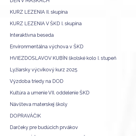
DEŇ V MASKÁCH
KURZ LEZENIA II. skupina
KURZ LEZENIA V ŠKD I. skupina
Interaktívna beseda
Environmentálna výchova v ŠKD
HVIEZDOSLAVOV KUBÍN školské kolo I. stupeň
Lyžiarsky výcvikový kurz 2025
Výzdoba triedy na DOD
Kultúra a umenie VII. oddelenie ŠKD
Návšteva materskej školy
DOPRAVÁČIK
Darčeky pre budúcich prvákov