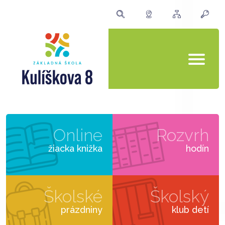
Online
Rozvrh
žiacka knižka
hodín
Školské
Školský
prázdniny
klub detí