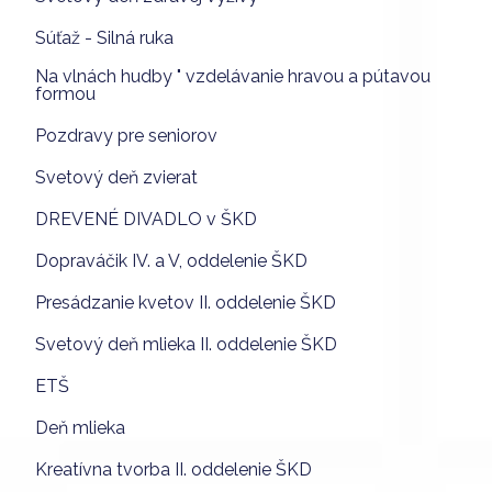
Súťaž - Silná ruka
Na vlnách hudby " vzdelávanie hravou a pútavou
formou
Pozdravy pre seniorov
Svetový deň zvierat
DREVENÉ DIVADLO v ŠKD
Dopraváčik IV. a V, oddelenie ŠKD
Presádzanie kvetov II. oddelenie ŠKD
Svetový deň mlieka II. oddelenie ŠKD
ETŠ
Deň mlieka
Kreatívna tvorba II. oddelenie ŠKD