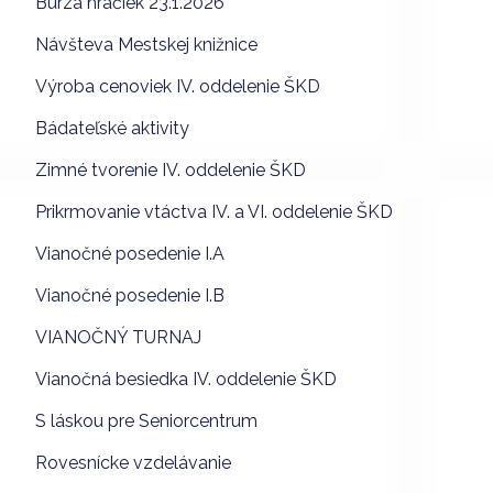
Burza hračiek 23.1.2026
Návšteva Mestskej knižnice
Výroba cenoviek IV. oddelenie ŠKD
Bádateľské aktivity
Zimné tvorenie IV. oddelenie ŠKD
Prikrmovanie vtáctva IV. a VI. oddelenie ŠKD
Vianočné posedenie I.A
Vianočné posedenie I.B
VIANOČNÝ TURNAJ
Vianočná besiedka IV. oddelenie ŠKD
S láskou pre Seniorcentrum
Rovesnícke vzdelávanie