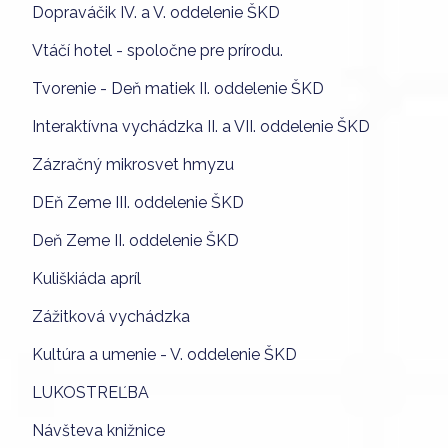
Dopraváčik IV. a V. oddelenie ŠKD
Vtáčí hotel - spoločne pre prírodu.
Tvorenie - Deň matiek II. oddelenie ŠKD
Interaktívna vychádzka II. a VII. oddelenie ŠKD
Zázračný mikrosvet hmyzu
DEň Zeme III. oddelenie ŠKD
Deň Zeme II. oddelenie ŠKD
Kuliškiáda apríl
Zážitková vychádzka
Kultúra a umenie - V. oddelenie ŠKD
LUKOSTREĽBA
Návšteva knižnice