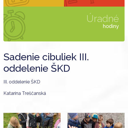
Úradné
hodiny
Sadenie cibuliek III.
oddelenie ŠKD
III. oddelenie ŠKD
Katarína Treščanská