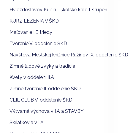
Hviezdoslavov Kubín - školské kolo I. stupeň
KURZ LEZENIA V ŠKD
Maľovanie I.B triedy
Tvorenie V. oddelenie ŠKD
Návšteva Mestskej knižnice Ružinov IX. oddelenie ŠKD
Zimné ľudové zvyky a tradície
Kvety v oddelení II.A
Zimné tvorenie II. oddelenie ŠKD
CLIL CLUB V. oddelenie ŠKD
Výtvarná výchova v I.A a STAVBY
Škriatkovia v I.A