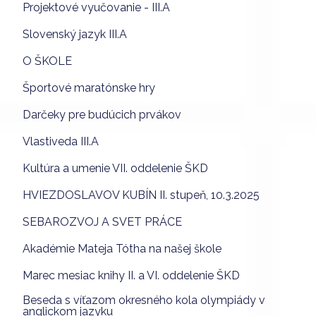
Projektové vyučovanie - III.A
Slovenský jazyk III.A
O ŠKOLE
Športové maratónske hry
Darčeky pre budúcich prvákov
Vlastiveda III.A
Kultúra a umenie VII. oddelenie ŠKD
HVIEZDOSLAVOV KUBÍN II. stupeň, 10.3.2025
SEBAROZVOJ A SVET PRÁCE
Akadémie Mateja Tótha na našej škole
Marec mesiac knihy II. a VI. oddelenie ŠKD
Beseda s víťazom okresného kola olympiády v
anglickom jazyku