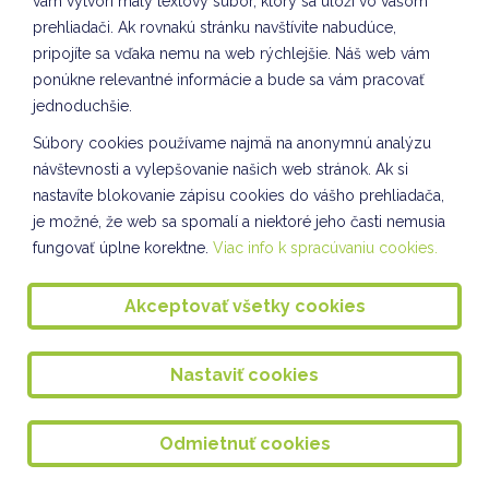
vám vytvorí malý textový súbor, ktorý sa uloží vo vašom
Kuliškáčik číta deťom VIII. oddelenie ŠKD
prehliadači. Ak rovnakú stránku navštívite nabudúce,
Vianočné pozdravy VIII. oddelenie ŠKD
pripojíte sa vďaka nemu na web rýchlejšie. Náš web vám
ponúkne relevantné informácie a bude sa vám pracovať
Vianočné ozdoby VIII. oddelenie ŠKD
jednoduchšie.
Spoločnosť a príroda IV. oddelenie ŠKD
Súbory cookies používame najmä na anonymnú analýzu
návštevnosti a vylepšovanie našich web stránok. Ak si
Spoločnosť a príroda VII. oddelenie ŠKD
nastavíte blokovanie zápisu cookies do vášho prehliadača,
SLÁVNOSŤ SVETIELOK
je možné, že web sa spomalí a niektoré jeho časti nemusia
fungovať úplne korektne.
Viac info k spracúvaniu cookies.
Ponožkový október
Vesmír očami detí IV. A
Akceptovať všetky cookies
Vianočné pozdravy VII. oddelenie ŠKD
Nastaviť cookies
Výroba lampiónov VIII. oddelenie ŠKD
Ozdoby na školský vianočný stromček
Odmietnuť cookies
DOPRAVÁČIK III. a VII. oddelenie ŠKD