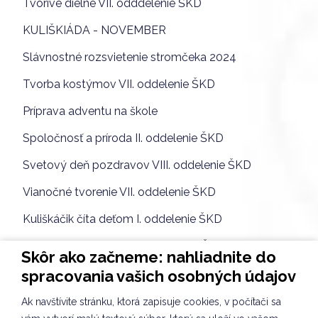
Tvorivé dielne VII. odddelenie ŠKD
KULIŠKIÁDA - NOVEMBER
Slávnostné rozsvietenie stromčeka 2024
Tvorba kostýmov VII. oddelenie ŠKD
Príprava adventu na škole
Spoločnosť a príroda II. oddelenie ŠKD
Svetový deň pozdravov VIII. oddelenie ŠKD
Vianočné tvorenie VII. oddelenie ŠKD
Kuliškáčik číta deťom I. oddelenie ŠKD
Kuliškáčik číta deťom II. oddelenie ŠKD
Skôr ako začneme: nahliadnite do
Kuliškáčik číta deťom IV. oddelenie a III. oddelenie ŠKD
spracovania vašich osobných údajov
Knižničné pexeso - V. a VII. oddelenie ŠKD
Ak navštívite stránku, ktorá zapisuje cookies, v počítači sa