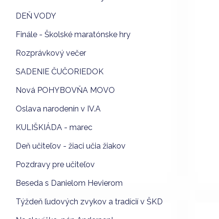
DEŇ VODY
Finále - Školské maratónske hry
Rozprávkový večer
SADENIE ČUČORIEDOK
Nová POHYBOVŇA MOVO
Oslava narodenín v IV.A
KULIŠKIÁDA - marec
Deň učiteľov - žiaci učia žiakov
Pozdravy pre učiteľov
Beseda s Danielom Hevierom
Týždeň ľudových zvykov a tradícií v ŠKD