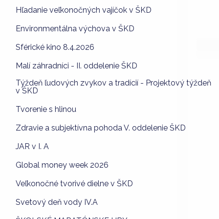
Hľadanie veľkonočných vajíčok v ŠKD
Environmentálna výchova v ŠKD
Sférické kino 8.4.2026
Malí záhradníci - II. oddelenie ŠKD
Týždeň ľudových zvykov a tradícií - Projektový týždeň
v ŠKD
Tvorenie s hlinou
Zdravie a subjektívna pohoda V. oddelenie ŠKD
JAR v I. A
Global money week 2026
Veľkonočné tvorivé dielne v ŠKD
Svetový deň vody IV.A