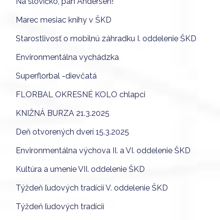
Na slovíčko, pán Andersen!
Marec mesiac knihy v ŠKD
Starostlivosť o mobilnú záhradku I. oddelenie ŠKD
Environmentálna vychádzka
Superflorbal -dievčatá
FLORBAL OKRESNÉ KOLO chlapci
KNIŽNÁ BURZA 21.3.2025
Deň otvorených dverí 15.3.2025
Environmentálna výchova II. a VI. oddelenie ŠKD
Kultúra a umenie VII. oddelenie ŠKD
Týždeň ľudových tradícií V. oddelenie ŠKD
Týždeň ľudových tradícií