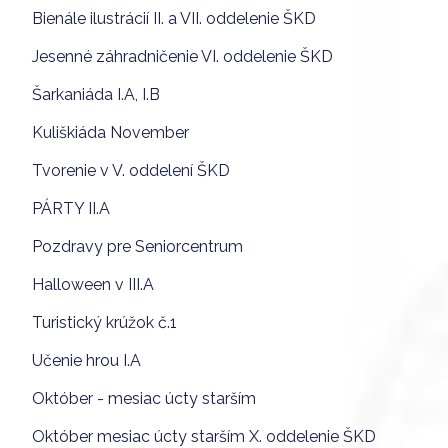
Bienále ilustrácií II. a VII. oddelenie ŠKD
Jesenné záhradničenie VI. oddelenie ŠKD
Šarkaniáda I.A, I.B
Kuliškiáda November
Tvorenie v V. oddelení ŠKD
PÁRTY II.A
Pozdravy pre Seniorcentrum
Halloween v III.A
Turistický krúžok č.1
Učenie hrou I.A
Október - mesiac úcty starším
Október mesiac úcty starším X. oddelenie ŠKD