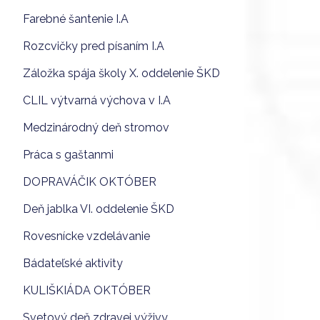
Farebné šantenie I.A
Rozcvičky pred písaním I.A
Záložka spája školy X. oddelenie ŠKD
CLIL výtvarná výchova v I.A
Medzinárodný deň stromov
Práca s gaštanmi
DOPRAVÁČIK OKTÓBER
Deň jablka VI. oddelenie ŠKD
Rovesnícke vzdelávanie
Bádateľské aktivity
KULIŠKIÁDA OKTÓBER
Svetový deň zdravej výživy