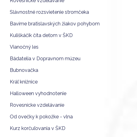
Rovesnícke vzdelávanie
Slávnostné rozsvietenie stromčeka
Bavíme bratislavských žiakov pohybom
Kuliškáčik číta deťom v ŠKD
Vianočný les
Bádatelia v Dopravnom múzeu
Bubnovačka
Kráľ knižnice
Halloween vyhodnotenie
Rovesnícke vzdelávanie
Od ovečky k pokožke - vlna
Kurz korčuľovania v ŠKD