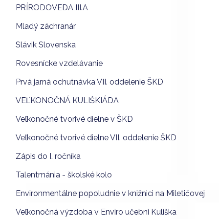
PRÍRODOVEDA III.A
Mladý záchranár
Slávik Slovenska
Rovesnícke vzdelávanie
Prvá jarná ochutnávka VII. oddelenie ŠKD
VEĽKONOČNÁ KULIŠKIÁDA
Veľkonočné tvorivé dielne v ŠKD
Veľkonočné tvorivé dielne VII. oddelenie ŠKD
Zápis do I. ročníka
Talentmánia - školské kolo
Environmentálne popoludnie v knižnici na Miletičovej
Veľkonočná výzdoba v Enviro učebni Kuliška