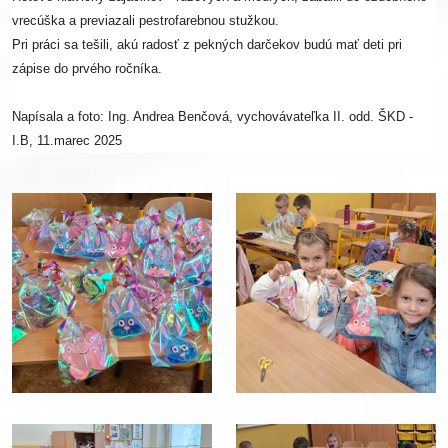
vrecúška a previazali pestrofarebnou stužkou.
Pri práci sa tešili, akú radosť z pekných darčekov budú mať deti pri
zápise do prvého ročníka.
Napísala a foto: Ing. Andrea Benčová, vychovávateľka II. odd. ŠKD -
I.B, 11.marec 2025