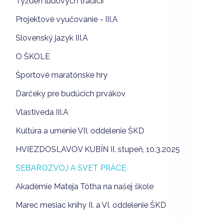
Týždeň ľudových tradícií
Projektové vyučovanie - III.A
Slovenský jazyk III.A
O ŠKOLE
Športové maratónske hry
Darčeky pre budúcich prvákov
Vlastiveda III.A
Kultúra a umenie VII. oddelenie ŠKD
HVIEZDOSLAVOV KUBÍN II. stupeň, 10.3.2025
SEBAROZVOJ A SVET PRÁCE
Akadémie Mateja Tótha na našej škole
Marec mesiac knihy II. a VI. oddelenie ŠKD