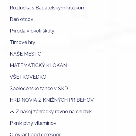
Rozlúčka s Bádateľským krúžkom
Deň otcov
Príroda v okolí školy
Tímové hry
NAŠE MESTO
MATEMATICKÝ KLOKAN
VŠETKOVEDKO
Spoločenské tance v ŠKD
HRDINOVIA Z KNIŽNÝCH PRÍBEHOV
🥗 Z našej záhradky rovno na chlebík
Piknik plný vitamínov
Olovrant pod čerešňou