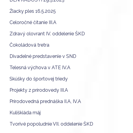
Žiacky ples 16.5.2025
Celoročné čítanie III.A
Zdravý olovrant IV. oddelenie ŠKD
Čokoládová tretra
Divadelné predstavenie v SND
Telesná výchova v ATE IV.A
Skúšky do športovej triedy
Projekty z prírodovedy III.A
Prírodovedná prednáška II.A, IV.A
Kuliškiáda máj
Tvorivé popoludnie VII. oddelenie ŠKD