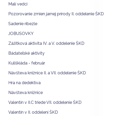
Malí vedci
Pozorovanie zmien jarnej prírody II. oddelenie ŠKD
Sadenie ríbezle
JOBUSOVKY
Zážitková aktivita IV. a V. oddelenie ŠKD
Bádateľské aktivity
Kuliškiáda - február
Návšteva knižnice II. a VII. oddelenie ŠKD
Hra na dedektíva
Návšteva knižnice
Valentín v II.C triede VII. oddelenie ŠKD
Valentín v II. oddelení ŠKD