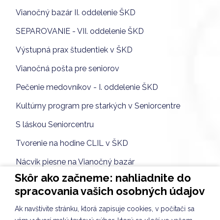
Vianočný bazár II. oddelenie ŠKD
SEPAROVANIE - VII. oddelenie ŠKD
Výstupná prax študentiek v ŠKD
Vianočná pošta pre seniorov
Pečenie medovníkov - I. oddelenie ŠKD
Kultúrny program pre starkých v Seniorcentre
S láskou Seniorcentru
Tvorenie na hodine CLIL v ŠKD
Nácvik piesne na Vianočný bazár
Skôr ako začneme: nahliadnite do
Vybíjaná dievčat
spracovania vašich osobných údajov
TVORIVÉ DIELNIČKY III. oddelenie ŠKD
Ak navštívite stránku, ktorá zapisuje cookies, v počítači sa
Spoločnosť a príroda III. oddelenie ŠKD