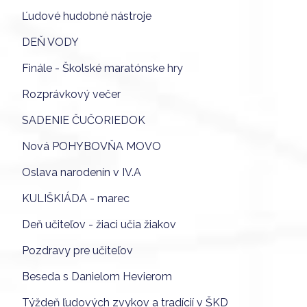
Ľudové hudobné nástroje
DEŇ VODY
Finále - Školské maratónske hry
Rozprávkový večer
SADENIE ČUČORIEDOK
Nová POHYBOVŇA MOVO
Oslava narodenín v IV.A
KULIŠKIÁDA - marec
Deň učiteľov - žiaci učia žiakov
Pozdravy pre učiteľov
Beseda s Danielom Hevierom
Týždeň ľudových zvykov a tradícií v ŠKD