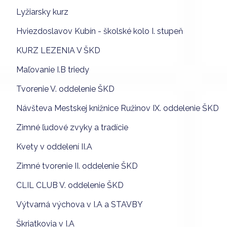
Lyžiarsky kurz
Hviezdoslavov Kubín - školské kolo I. stupeň
KURZ LEZENIA V ŠKD
Maľovanie I.B triedy
Tvorenie V. oddelenie ŠKD
Návšteva Mestskej knižnice Ružinov IX. oddelenie ŠKD
Zimné ľudové zvyky a tradície
Kvety v oddelení II.A
Zimné tvorenie II. oddelenie ŠKD
CLIL CLUB V. oddelenie ŠKD
Výtvarná výchova v I.A a STAVBY
Škriatkovia v I.A