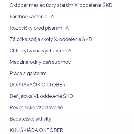
Október mesiac úcty starším X. oddelenie ŠKD
Farebné šantenie I.A
Rozcvičky pred písaním I.A
Záložka spája školy X. oddelenie ŠKD
CLIL výtvarná výchova v I.A
Medzinárodný deň stromov
Práca s gaštanmi
DOPRAVÁČIK OKTÓBER
Deň jablka VI. oddelenie ŠKD
Rovesnícke vzdelávanie
Bádateľské aktivity
KULIŠKIÁDA OKTÓBER