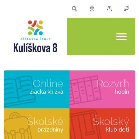
Online
Rozvrh
žiacka knižka
hodín
Školské
Školský
prázdniny
klub detí