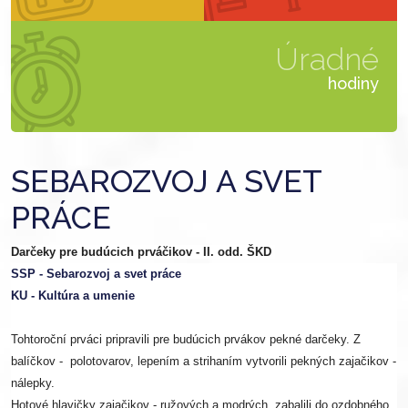
Úradné
hodiny
SEBAROZVOJ A SVET
PRÁCE
Darčeky pre budúcich prváčikov - II. odd. ŠKD
SSP - Sebarozvoj a svet práce
KU - Kultúra a umenie
Tohtoroční prváci pripravili pre budúcich prvákov pekné darčeky. Z
balíčkov - polotovarov, lepením a strihaním vytvorili pekných zajačikov -
nálepky.
Hotové hlavičky zajačikov - ružových a modrých, zabalili do ozdobného