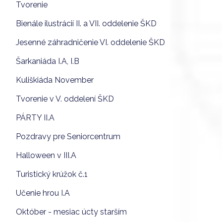
Tvorenie
Bienále ilustrácií II. a VII. oddelenie ŠKD
Jesenné záhradničenie VI. oddelenie ŠKD
Šarkaniáda I.A, I.B
Kuliškiáda November
Tvorenie v V. oddelení ŠKD
PÁRTY II.A
Pozdravy pre Seniorcentrum
Halloween v III.A
Turistický krúžok č.1
Učenie hrou I.A
Október - mesiac úcty starším