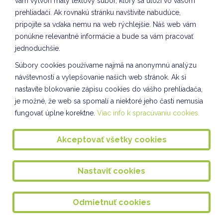
vám vytvorí malý textový súbor, ktorý sa uloží vo vašom
prehliadači. Ak rovnakú stránku navštívite nabudúce,
Tvorivé dielne VII. odddelenie ŠKD
pripojíte sa vďaka nemu na web rýchlejšie. Náš web vám
KULIŠKIÁDA - NOVEMBER
ponúkne relevantné informácie a bude sa vám pracovať
jednoduchšie.
Slávnostné rozsvietenie stromčeka 2024
Súbory cookies používame najmä na anonymnú analýzu
Tvorba kostýmov VII. oddelenie ŠKD
návštevnosti a vylepšovanie našich web stránok. Ak si
nastavíte blokovanie zápisu cookies do vášho prehliadača,
Príprava adventu na škole
je možné, že web sa spomalí a niektoré jeho časti nemusia
Spoločnosť a príroda II. oddelenie ŠKD
fungovať úplne korektne.
Viac info k spracúvaniu cookies.
Svetový deň pozdravov VIII. oddelenie ŠKD
Akceptovať všetky cookies
Vianočné tvorenie VII. oddelenie ŠKD
Kuliškáčik číta deťom I. oddelenie ŠKD
Nastaviť cookies
Kuliškáčik číta deťom II. oddelenie ŠKD
Odmietnuť cookies
Kuliškáčik číta deťom IV. oddelenie a III. oddelenie ŠKD