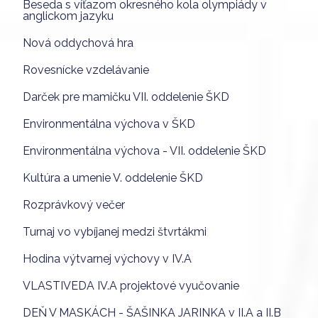
Beseda s víťazom okresného kola olympiády v
anglickom jazyku
Nová oddychová hra
Rovesnícke vzdelávanie
Darček pre mamičku VII. oddelenie ŠKD
Environmentálna výchova v ŠKD
Environmentálna výchova - VII. oddelenie ŠKD
Kultúra a umenie V. oddelenie ŠKD
Rozprávkový večer
Turnaj vo vybíjanej medzi štvrtákmi
Hodina výtvarnej výchovy v IV.A
VLASTIVEDA IV.A projektové vyučovanie
DEŇ V MASKÁCH - ŠAŠINKA JARINKA v II.A a II.B