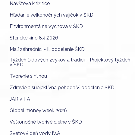
Návšteva knižnice
Hľadanie veľkonočných vajíčok v ŠKD
Environmentálna výchova v ŠKD
Sférické kino 8.4.2026
Malí záhradníci - II. oddelenie ŠKD
Týždeň ľudových zvykov a tradícií - Projektový týždeň
v ŠKD
Tvorenie s hlinou
Zdravie a subjektívna pohoda V. oddelenie ŠKD
JAR v I. A
Global money week 2026
Veľkonočné tvorivé dielne v ŠKD
Svetový deň vody IV.A