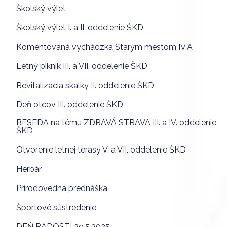
Školský výlet
Školský výlet I. a II. oddelenie ŠKD
Komentovaná vychádzka Starým mestom IV.A
Letný piknik III. a VII. oddelenie ŠKD
Revitalizácia skalky II. oddelenie ŠKD
Deň otcov III. oddelenie ŠKD
BESEDA na tému ZDRAVÁ STRAVA III. a IV. oddelenie
ŠKD
Otvorenie letnej terasy V. a VII. oddelenie ŠKD
Herbár
Prírodovedná prednáška
Športové sústredenie
DEŇ RADOSTI 29.5.2025