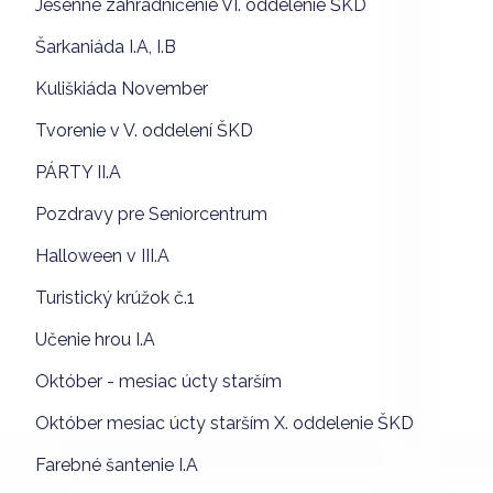
Jesenné záhradničenie VI. oddelenie ŠKD
Šarkaniáda I.A, I.B
Kuliškiáda November
Tvorenie v V. oddelení ŠKD
PÁRTY II.A
Pozdravy pre Seniorcentrum
Halloween v III.A
Turistický krúžok č.1
Učenie hrou I.A
Október - mesiac úcty starším
Október mesiac úcty starším X. oddelenie ŠKD
Farebné šantenie I.A