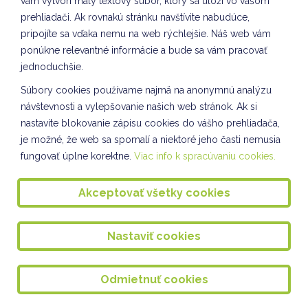
vám vytvorí malý textový súbor, ktorý sa uloží vo vašom
Výstupná prax študentiek v ŠKD
prehliadači. Ak rovnakú stránku navštívite nabudúce,
pripojíte sa vďaka nemu na web rýchlejšie. Náš web vám
Vianočná pošta pre seniorov
ponúkne relevantné informácie a bude sa vám pracovať
Pečenie medovníkov - I. oddelenie ŠKD
jednoduchšie.
Súbory cookies používame najmä na anonymnú analýzu
Kultúrny program pre starkých v Seniorcentre
návštevnosti a vylepšovanie našich web stránok. Ak si
S láskou Seniorcentru
nastavíte blokovanie zápisu cookies do vášho prehliadača,
je možné, že web sa spomalí a niektoré jeho časti nemusia
Tvorenie na hodine CLIL v ŠKD
fungovať úplne korektne.
Viac info k spracúvaniu cookies.
Nácvik piesne na Vianočný bazár
Akceptovať všetky cookies
Vybíjaná dievčat
TVORIVÉ DIELNIČKY III. oddelenie ŠKD
Nastaviť cookies
Spoločnosť a príroda III. oddelenie ŠKD
Tvorivé dielne VII. odddelenie ŠKD
Odmietnuť cookies
KULIŠKIÁDA - NOVEMBER