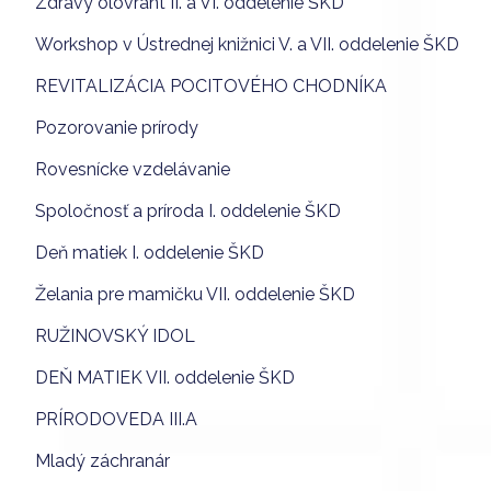
Zdravý olovrant II. a VI. oddelenie ŠKD
Workshop v Ústrednej knižnici V. a VII. oddelenie ŠKD
REVITALIZÁCIA POCITOVÉHO CHODNÍKA
Pozorovanie prírody
Rovesnícke vzdelávanie
Spoločnosť a príroda I. oddelenie ŠKD
Deň matiek I. oddelenie ŠKD
Želania pre mamičku VII. oddelenie ŠKD
RUŽINOVSKÝ IDOL
DEŇ MATIEK VII. oddelenie ŠKD
PRÍRODOVEDA III.A
Mladý záchranár