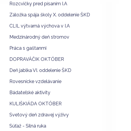
Rozcvičky pred písaním I.A
Záložka spája školy X. oddelenie ŠKD
CLIL výtvarná výchova v I.A
Medzinárodný deň stromov
Práca s gaštanmi
DOPRAVÁČIK OKTÓBER
Deň jablka VI. oddelenie ŠKD
Rovesnícke vzdelávanie
Bádateľské aktivity
KULIŠKIÁDA OKTÓBER
Svetový deň zdravej výživy
Súťaž - Silná ruka