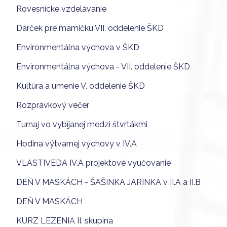
Rovesnícke vzdelávanie
Darček pre mamičku VII. oddelenie ŠKD
Environmentálna výchova v ŠKD
Environmentálna výchova - VII. oddelenie ŠKD
Kultúra a umenie V. oddelenie ŠKD
Rozprávkový večer
Turnaj vo vybíjanej medzi štvrtákmi
Hodina výtvarnej výchovy v IV.A
VLASTIVEDA IV.A projektové vyučovanie
DEŇ V MASKÁCH - ŠAŠINKA JARINKA v II.A a II.B
DEŇ V MASKÁCH
KURZ LEZENIA II. skupina