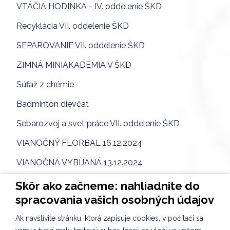
VTÁČIA HODINKA - IV. oddelenie ŠKD
Recyklácia VII. oddelenie ŠKD
SEPAROVANIE VII. oddelenie ŠKD
ZIMNÁ MINIAKADÉMIA V ŠKD
Súťaž z chémie
Badminton dievčat
Sebarozvoj a svet práce VII. oddelenie ŠKD
VIANOČNÝ FLORBAL 16.12.2024
VIANOČNÁ VYBÍJANÁ 13.12.2024
VIANOČNÝ BAZÁR 12.12.2024
Skôr ako začneme: nahliadnite do
spracovania vašich osobných údajov
Vianočný bazár II. oddelenie ŠKD
Ak navštívite stránku, ktorá zapisuje cookies, v počítači sa
SEPAROVANIE - VII. oddelenie ŠKD