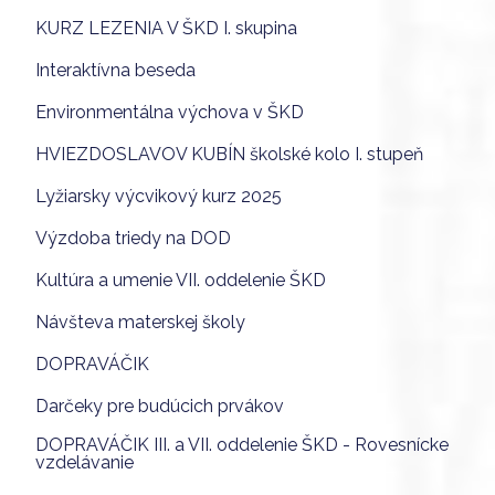
KURZ LEZENIA V ŠKD I. skupina
Interaktívna beseda
Environmentálna výchova v ŠKD
HVIEZDOSLAVOV KUBÍN školské kolo I. stupeň
Lyžiarsky výcvikový kurz 2025
Výzdoba triedy na DOD
Kultúra a umenie VII. oddelenie ŠKD
Návšteva materskej školy
DOPRAVÁČIK
Darčeky pre budúcich prvákov
DOPRAVÁČIK III. a VII. oddelenie ŠKD - Rovesnícke
vzdelávanie