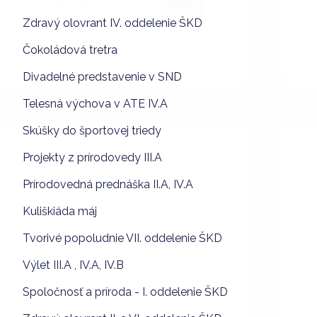
Zdravý olovrant IV. oddelenie ŠKD
Čokoládová tretra
Divadelné predstavenie v SND
Telesná výchova v ATE IV.A
Skúšky do športovej triedy
Projekty z prírodovedy III.A
Prírodovedná prednáška II.A, IV.A
Kuliškiáda máj
Tvorivé popoludnie VII. oddelenie ŠKD
Výlet III.A , IV.A, IV.B
Spoločnosť a príroda - I. oddelenie ŠKD