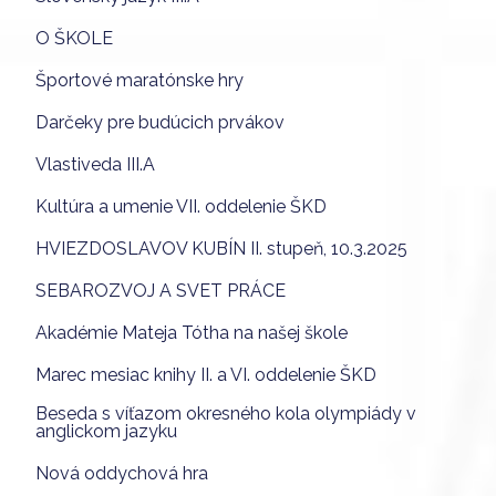
O ŠKOLE
Športové maratónske hry
Darčeky pre budúcich prvákov
Vlastiveda III.A
Kultúra a umenie VII. oddelenie ŠKD
HVIEZDOSLAVOV KUBÍN II. stupeň, 10.3.2025
SEBAROZVOJ A SVET PRÁCE
Akadémie Mateja Tótha na našej škole
Marec mesiac knihy II. a VI. oddelenie ŠKD
Beseda s víťazom okresného kola olympiády v
anglickom jazyku
Nová oddychová hra