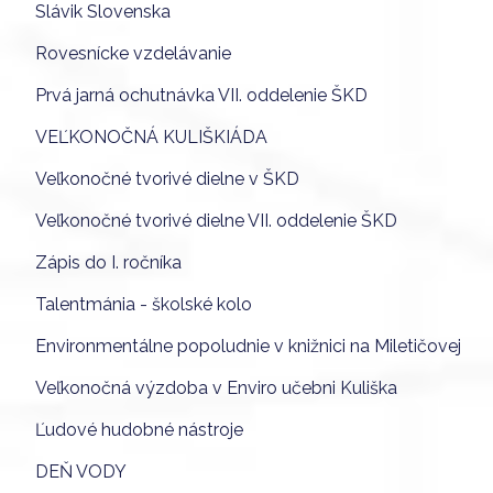
Slávik Slovenska
Rovesnícke vzdelávanie
Prvá jarná ochutnávka VII. oddelenie ŠKD
VEĽKONOČNÁ KULIŠKIÁDA
Veľkonočné tvorivé dielne v ŠKD
Veľkonočné tvorivé dielne VII. oddelenie ŠKD
Zápis do I. ročníka
Talentmánia - školské kolo
Environmentálne popoludnie v knižnici na Miletičovej
Veľkonočná výzdoba v Enviro učebni Kuliška
Ľudové hudobné nástroje
DEŇ VODY