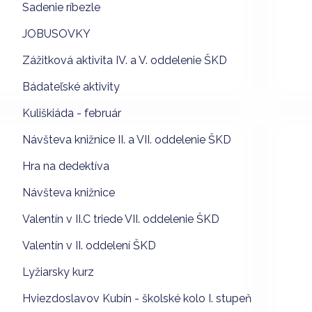
Sadenie ríbezle
JOBUSOVKY
Zážitková aktivita IV. a V. oddelenie ŠKD
Bádateľské aktivity
Kuliškiáda - február
Návšteva knižnice II. a VII. oddelenie ŠKD
Hra na dedektíva
Návšteva knižnice
Valentín v II.C triede VII. oddelenie ŠKD
Valentín v II. oddelení ŠKD
Lyžiarsky kurz
Hviezdoslavov Kubín - školské kolo I. stupeň