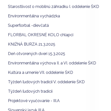
Starostlivosť o mobilnú záhradku I. oddelenie ŠKD
Environmentálna vychádzka
Superflorbal -dievčatá
FLORBAL OKRESNÉ KOLO chlapci
KNIŽNÁ BURZA 21.3.2025
Deň otvorených dverí 15.3.2025
Environmentálna výchova II. a VI. oddelenie ŠKD
Kultúra a umenie VII. oddelenie ŠKD
Týždeň ľudových tradícií V. oddelenie ŠKD
Týždeň ľudových tradícií
Projektové vyučovanie - III.A
Slovenský jazyk III.A