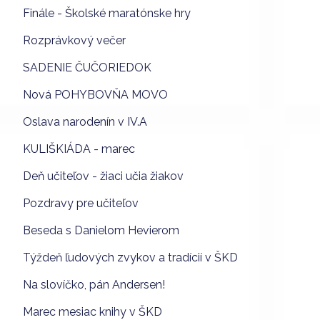
Finále - Školské maratónske hry
Rozprávkový večer
SADENIE ČUČORIEDOK
Nová POHYBOVŇA MOVO
Oslava narodenín v IV.A
KULIŠKIÁDA - marec
Deň učiteľov - žiaci učia žiakov
Pozdravy pre učiteľov
Beseda s Danielom Hevierom
Týždeň ľudových zvykov a tradícií v ŠKD
Na slovíčko, pán Andersen!
Marec mesiac knihy v ŠKD