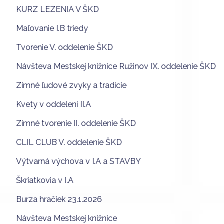
KURZ LEZENIA V ŠKD
Maľovanie I.B triedy
Tvorenie V. oddelenie ŠKD
Návšteva Mestskej knižnice Ružinov IX. oddelenie ŠKD
Zimné ľudové zvyky a tradície
Kvety v oddelení II.A
Zimné tvorenie II. oddelenie ŠKD
CLIL CLUB V. oddelenie ŠKD
Výtvarná výchova v I.A a STAVBY
Škriatkovia v I.A
Burza hračiek 23.1.2026
Návšteva Mestskej knižnice