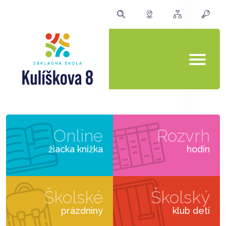
Online
Rozvrh
žiacka knižka
hodín
Školské
Školský
prázdniny
klub detí