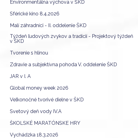
Environmentálna výchova v ŠKD
Sférické kino 8.4.2026
Malí záhradníci - II. oddelenie ŠKD
Týždeň ľudových zvykov a tradícií - Projektový týždeň
v ŠKD
Tvorenie s hlinou
Zdravie a subjektívna pohoda V. oddelenie ŠKD
JAR v I. A
Global money week 2026
Veľkonočné tvorivé dielne v ŠKD
Svetový deň vody IV.A
ŠKOLSKÉ MARATÓNSKE HRY
Vychádzka 18.3.2026