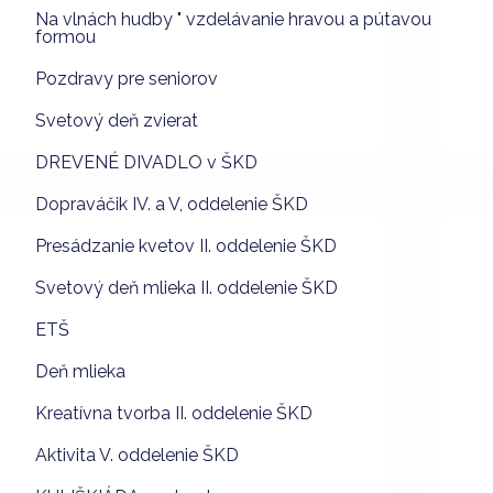
Na vlnách hudby " vzdelávanie hravou a pútavou
formou
Pozdravy pre seniorov
Svetový deň zvierat
DREVENÉ DIVADLO v ŠKD
Dopraváčik IV. a V, oddelenie ŠKD
Presádzanie kvetov II. oddelenie ŠKD
Svetový deň mlieka II. oddelenie ŠKD
ETŠ
Deň mlieka
Kreatívna tvorba II. oddelenie ŠKD
Aktivita V. oddelenie ŠKD