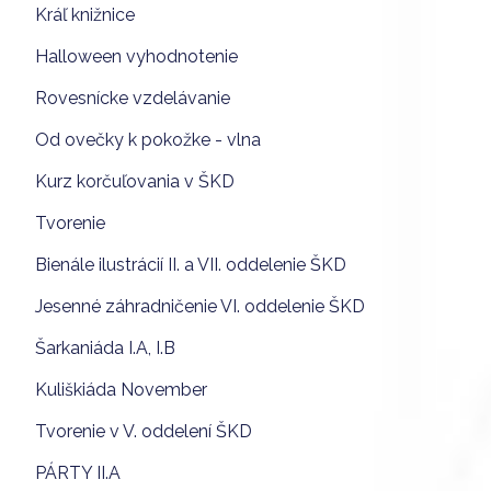
Kráľ knižnice
Halloween vyhodnotenie
Rovesnícke vzdelávanie
Od ovečky k pokožke - vlna
Kurz korčuľovania v ŠKD
Tvorenie
Bienále ilustrácií II. a VII. oddelenie ŠKD
Jesenné záhradničenie VI. oddelenie ŠKD
Šarkaniáda I.A, I.B
Kuliškiáda November
Tvorenie v V. oddelení ŠKD
PÁRTY II.A