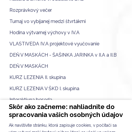
Rozprávkový večer
Turnaj vo vybíjanej medzi štvrtákmi
Hodina výtvarnej výchovy v IV.A
VLASTIVEDA IV.A projektové vyučovanie
DEŇ V MASKÁCH - ŠAŠINKA JARINKA v II.A a II.B
DEŇ V MASKÁCH
KURZ LEZENIA II. skupina
KURZ LEZENIA V ŠKD I. skupina
Interaktívna beseda
Skôr ako začneme: nahliadnite do
Environmentálna výchova v ŠKD
spracovania vašich osobných údajov
HVIEZDOSLAVOV KUBÍN školské kolo I. stupeň
Ak navštívite stránku, ktorá zapisuje cookies, v počítači sa