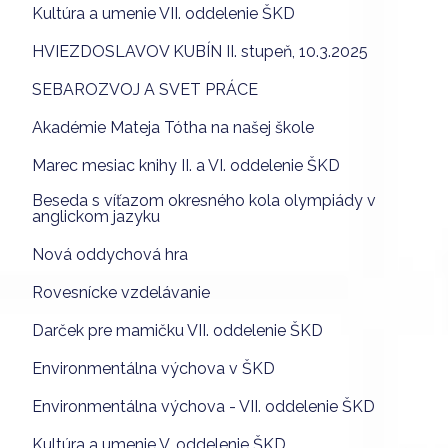
Kultúra a umenie VII. oddelenie ŠKD
HVIEZDOSLAVOV KUBÍN II. stupeň, 10.3.2025
SEBAROZVOJ A SVET PRÁCE
Akadémie Mateja Tótha na našej škole
Marec mesiac knihy II. a VI. oddelenie ŠKD
Beseda s víťazom okresného kola olympiády v
anglickom jazyku
Nová oddychová hra
Rovesnícke vzdelávanie
Darček pre mamičku VII. oddelenie ŠKD
Environmentálna výchova v ŠKD
Environmentálna výchova - VII. oddelenie ŠKD
Kultúra a umenie V. oddelenie ŠKD