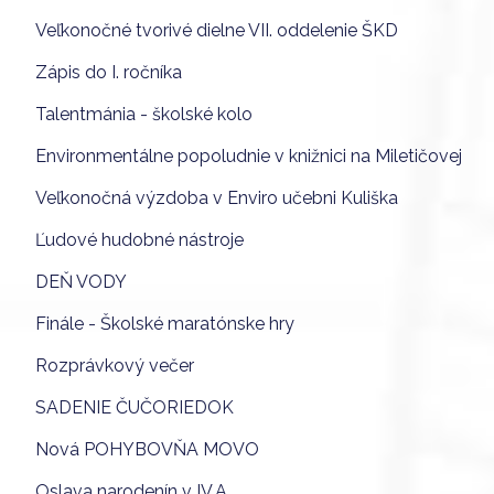
Veľkonočné tvorivé dielne VII. oddelenie ŠKD
Zápis do I. ročníka
Talentmánia - školské kolo
Environmentálne popoludnie v knižnici na Miletičovej
Veľkonočná výzdoba v Enviro učebni Kuliška
Ľudové hudobné nástroje
DEŇ VODY
Finále - Školské maratónske hry
Rozprávkový večer
SADENIE ČUČORIEDOK
Nová POHYBOVŇA MOVO
Oslava narodenín v IV.A