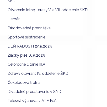
ŠKD
Otvorenie letnej terasy V. a VII. oddelenie ŠKD
Herbár
Prírodovedná prednáška
Športové sústredenie
DEŇ RADOSTI 29.5.2025
Žiacky ples 16.5.2025
Celoročné čítanie III.A
Zdravý olovrant IV. oddelenie ŠKD
Čokoládová tretra
Divadelné predstavenie v SND
Telesná výchova v ATE IV.A