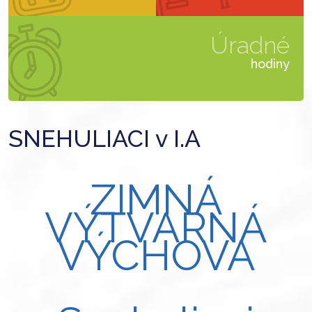
Úradné
hodiny
SNEHULIACI v I.A
ZIMNÁ
VÝTVARNÁ
VÝCHOVA