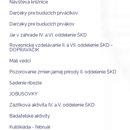
Návšteva knižnice
Darčeky pre budúcich prváčikov
Darčeky pre budúcich prvákov
Jar v záhrade IV. a VI. oddelenie ŠKD
Rovesnícke vzdelávanie II. a VII. oddelenie ŠKD -
DOPRAVÁČIK
Malí vedci
Pozorovanie zmien jarnej prírody II. oddelenie ŠKD
Sadenie ríbezle
JOBUSOVKY
Zážitková aktivita IV. a V. oddelenie ŠKD
Bádateľské aktivity
Kuliškiáda - február