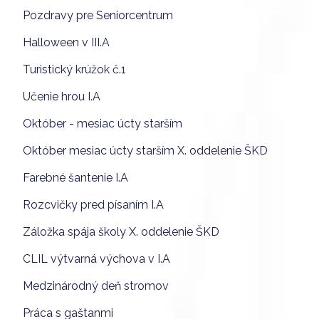
Pozdravy pre Seniorcentrum
Halloween v III.A
Turistický krúžok č.1
Učenie hrou I.A
Október - mesiac úcty starším
Október mesiac úcty starším X. oddelenie ŠKD
Farebné šantenie I.A
Rozcvičky pred písaním I.A
Záložka spája školy X. oddelenie ŠKD
CLIL výtvarná výchova v I.A
Medzinárodný deň stromov
Práca s gaštanmi