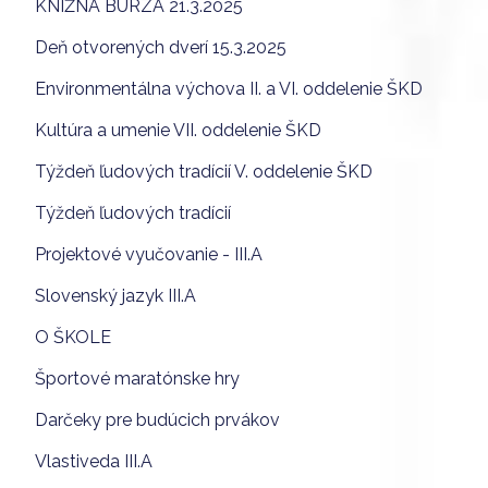
KNIŽNÁ BURZA 21.3.2025
Deň otvorených dverí 15.3.2025
Environmentálna výchova II. a VI. oddelenie ŠKD
Kultúra a umenie VII. oddelenie ŠKD
Týždeň ľudových tradícií V. oddelenie ŠKD
Týždeň ľudových tradícií
Projektové vyučovanie - III.A
Slovenský jazyk III.A
O ŠKOLE
Športové maratónske hry
Darčeky pre budúcich prvákov
Vlastiveda III.A