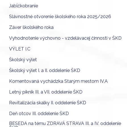
Jabĺčkobranie
Slávnostné otvorenie školského roka 2025/2026
Záver školského roka
Vyhodnotenie výchovno - vzdelávacej činnosti v ŠKD
VÝLET I.C
Školský výlet
Školský výlet I. a II. oddelenie ŠKD
Komentovaná vychádzka Starým mestom IV.A
Letný piknik III. a VII. oddelenie ŠKD
Revitalizácia skalky II. oddelenie ŠKD
Deň otcov III. oddelenie ŠKD
BESEDA na tému ZDRAVÁ STRAVA III. a IV. oddelenie