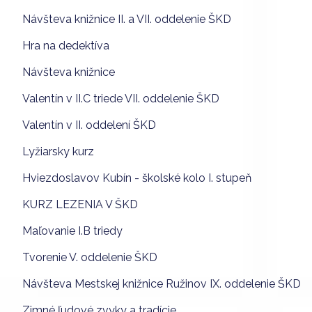
Návšteva knižnice II. a VII. oddelenie ŠKD
Hra na dedektíva
Návšteva knižnice
Valentín v II.C triede VII. oddelenie ŠKD
Valentín v II. oddelení ŠKD
Lyžiarsky kurz
Hviezdoslavov Kubín - školské kolo I. stupeň
KURZ LEZENIA V ŠKD
Maľovanie I.B triedy
Tvorenie V. oddelenie ŠKD
Návšteva Mestskej knižnice Ružinov IX. oddelenie ŠKD
Zimné ľudové zvyky a tradície