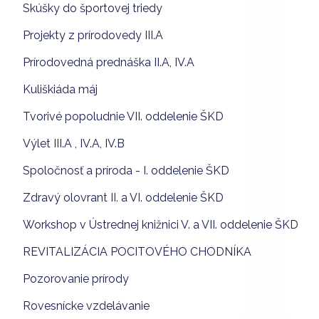
Skúšky do športovej triedy
Projekty z prírodovedy III.A
Prírodovedná prednáška II.A, IV.A
Kuliškiáda máj
Tvorivé popoludnie VII. oddelenie ŠKD
Výlet III.A , IV.A, IV.B
Spoločnosť a príroda - I. oddelenie ŠKD
Zdravý olovrant II. a VI. oddelenie ŠKD
Workshop v Ústrednej knižnici V. a VII. oddelenie ŠKD
REVITALIZÁCIA POCITOVÉHO CHODNÍKA
Pozorovanie prírody
Rovesnícke vzdelávanie