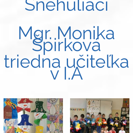
Snehuliaci
Mgr. Monika
Špirková
triedna učiteľka
v I.A