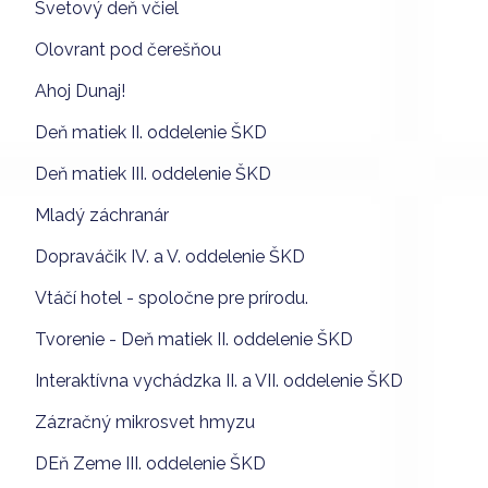
Svetový deň včiel
Olovrant pod čerešňou
Ahoj Dunaj!
Deň matiek II. oddelenie ŠKD
Deň matiek III. oddelenie ŠKD
Mladý záchranár
Dopraváčik IV. a V. oddelenie ŠKD
Vtáčí hotel - spoločne pre prírodu.
Tvorenie - Deň matiek II. oddelenie ŠKD
Interaktívna vychádzka II. a VII. oddelenie ŠKD
Zázračný mikrosvet hmyzu
DEň Zeme III. oddelenie ŠKD