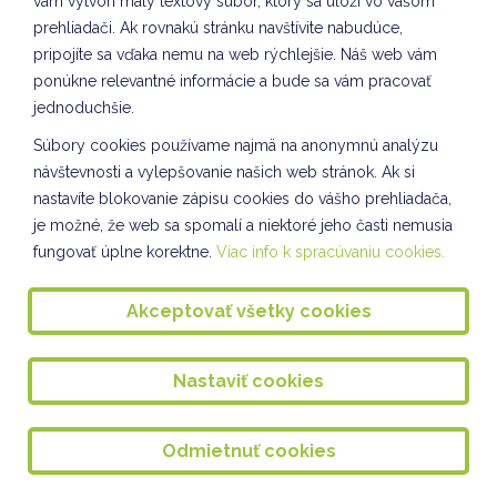
vám vytvorí malý textový súbor, ktorý sa uloží vo vašom
Lyžiarsky výcvikový kurz 2025
prehliadači. Ak rovnakú stránku navštívite nabudúce,
Výzdoba triedy na DOD
pripojíte sa vďaka nemu na web rýchlejšie. Náš web vám
ponúkne relevantné informácie a bude sa vám pracovať
Kultúra a umenie VII. oddelenie ŠKD
jednoduchšie.
Návšteva materskej školy
Súbory cookies používame najmä na anonymnú analýzu
DOPRAVÁČIK
návštevnosti a vylepšovanie našich web stránok. Ak si
nastavíte blokovanie zápisu cookies do vášho prehliadača,
Darčeky pre budúcich prvákov
je možné, že web sa spomalí a niektoré jeho časti nemusia
fungovať úplne korektne.
Viac info k spracúvaniu cookies.
DOPRAVÁČIK III. a VII. oddelenie ŠKD - Rovesnícke
vzdelávanie
Akceptovať všetky cookies
Spoločnosť a príroda - rovesnícke vzdelávanie
Sebarozvoj a svet práce I. oddelenie ŠKD
Nastaviť cookies
CLIL v ŠKD I. oddelenie ŠKD
Komunikácia a práca s informáciami VII. oddelenie
Odmietnuť cookies
ŠKD