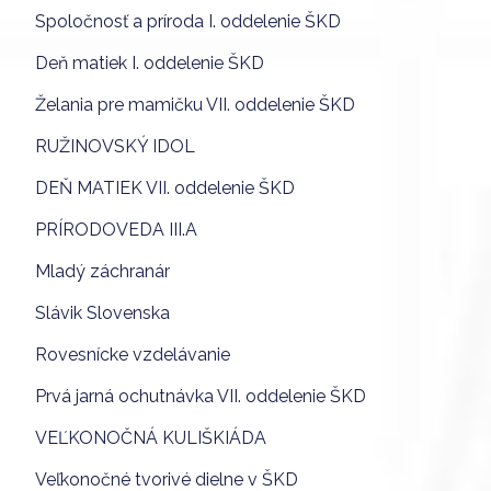
Spoločnosť a príroda I. oddelenie ŠKD
Deň matiek I. oddelenie ŠKD
Želania pre mamičku VII. oddelenie ŠKD
RUŽINOVSKÝ IDOL
DEŇ MATIEK VII. oddelenie ŠKD
PRÍRODOVEDA III.A
Mladý záchranár
Slávik Slovenska
Rovesnícke vzdelávanie
Prvá jarná ochutnávka VII. oddelenie ŠKD
VEĽKONOČNÁ KULIŠKIÁDA
Veľkonočné tvorivé dielne v ŠKD