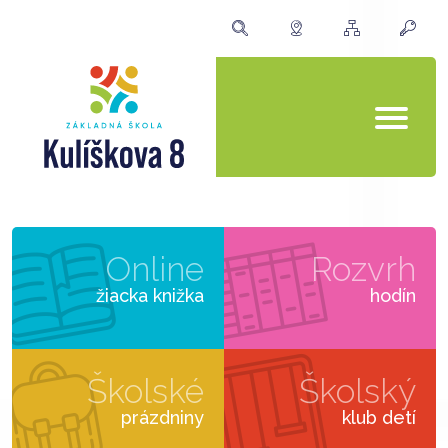
Online
Rozvrh
žiacka knižka
hodín
Školské
Školský
prázdniny
klub detí