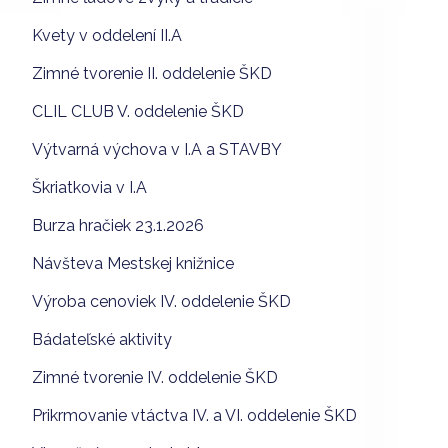
Kvety v oddelení II.A
Zimné tvorenie II. oddelenie ŠKD
CLIL CLUB V. oddelenie ŠKD
Výtvarná výchova v I.A a STAVBY
Škriatkovia v I.A
Burza hračiek 23.1.2026
Návšteva Mestskej knižnice
Výroba cenoviek IV. oddelenie ŠKD
Bádateľské aktivity
Zimné tvorenie IV. oddelenie ŠKD
Prikrmovanie vtáctva IV. a VI. oddelenie ŠKD