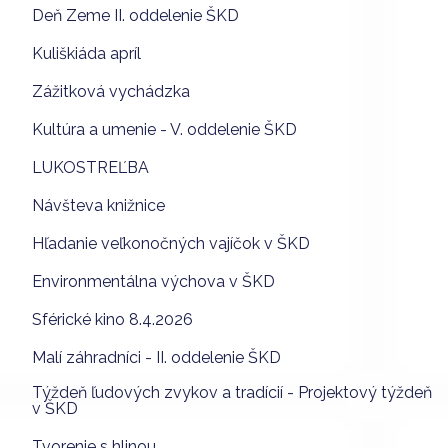
Deň Zeme II. oddelenie ŠKD
Kuliškiáda apríl
Zážitková vychádzka
Kultúra a umenie - V. oddelenie ŠKD
LUKOSTREĽBA
Návšteva knižnice
Hľadanie veľkonočných vajíčok v ŠKD
Environmentálna výchova v ŠKD
Sférické kino 8.4.2026
Malí záhradníci - II. oddelenie ŠKD
Týždeň ľudových zvykov a tradícií - Projektový týždeň
v ŠKD
Tvorenie s hlinou