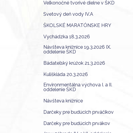
Veľkonočné tvorivé dielne v ŠKD
Svetový deň vody IV.A
ŠKOLSKÉ MARATÓNSKE HRY
Vychádzka 18.3.2026
Návšteva knižnice 19.3.2026 IX.
oddelenie ŠKD
Bádateľský krúžok 21.3.2026
Kuliškiáda 20.3.2026
Environmentálna výchova I. a II.
oddelenie ŠKD
Návšteva knižnice
Darčeky pre budúcich prváčikov
Darčeky pre budúcich prvákov