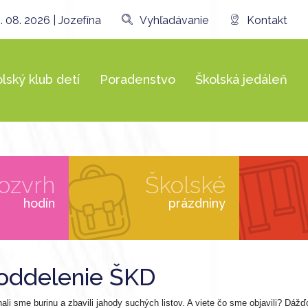
. 08. 2026 | Jozefína
Vyhľadávanie
Kontakt
lský klub detí
Poradenstvo
Školská jedáleň
ozvrh
Školské
hodín
prázdniny
. oddelenie ŠKD
li sme burinu a zbavili jahody suchých listov. A viete čo sme objavili? Dáž