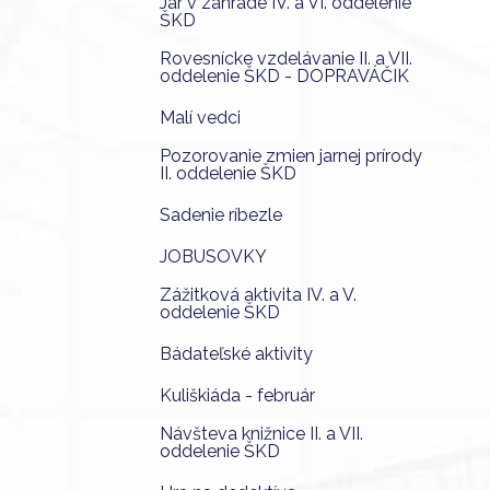
Jar v záhrade IV. a VI. oddelenie
ŠKD
Rovesnícke vzdelávanie II. a VII.
oddelenie ŠKD - DOPRAVÁČIK
Malí vedci
Pozorovanie zmien jarnej prírody
II. oddelenie ŠKD
Sadenie ríbezle
JOBUSOVKY
Zážitková aktivita IV. a V.
oddelenie ŠKD
Bádateľské aktivity
Kuliškiáda - február
Návšteva knižnice II. a VII.
oddelenie ŠKD