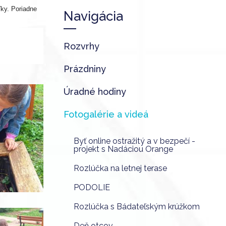
ľky. Poriadne
Navigácia
Rozvrhy
Prázdniny
Úradné hodiny
Fotogalérie a videá
Byť online ostražitý a v bezpečí -
projekt s Nadáciou Orange
Rozlúčka na letnej terase
PODOLIE
Rozlúčka s Bádateľským krúžkom
Deň otcov