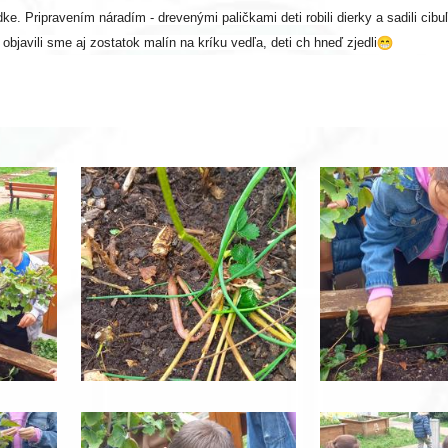
e. Pripravením náradím - drevenými paličkami deti robili dierky a sadili cibu
objavili sme aj zostatok malín na kríku vedľa, deti ch hneď zjedli