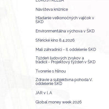
LUKOSTREĽBA
Návšteva knižnice
Hľadanie veľkonočných vajíčok v
ŠKD
Environmentálna výchova v ŠKD
Sférické kino 8.4.2026
Malí záhradníci - II. oddelenie ŠKD
Týždeň ľudových zvykov a
tradícií - Projektový týždeň v ŠKD
Tvorenie s hlinou
Zdravie a subjektívna pohoda V.
oddelenie ŠKD
JAR v I. A
Global money week 2026