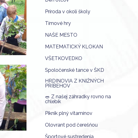
Príroda v okolí školy
Tímové hry
NAŠE MESTO
MATEMATICKÝ KLOKAN
VŠETKOVEDKO
Spoločenské tance v ŠKD
HRDINOVIA Z KNIŽNÝCH
PRÍBEHOV
🥗 Z našej záhradky rovno na
chlebík
Piknik plný vitamínov
Olovrant pod čerešňou
Športové sustredenia