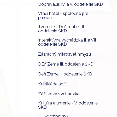
Dopraváčik IV. a V. oddelenie ŠKD
Vtáčí hotel - spoločne pre
prírodu.
Tvorenie - Deň matiek II.
oddelenie ŠKD
Interaktívna vychádzka II. a VII.
oddelenie ŠKD
Zázračný mikrosvet hmyzu
DEň Zeme III. oddelenie ŠKD
Deň Zeme II. oddelenie ŠKD
Kuliškiáda apríl
Zážitková vychádzka
Kultúra a umenie - V. oddelenie
ŠKD