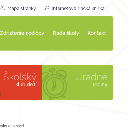
Mapa stránky
Internetová žiacka knižka
Združenie rodičov
Rada školy
Kontakt
Školský
Úradné
klub detí
hodiny
ďovky a to hneď