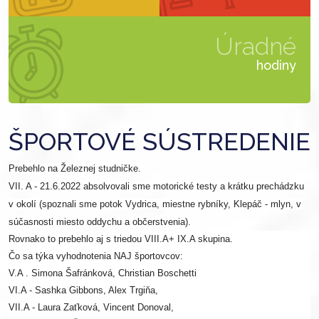
Úradné
hodiny
ŠPORTOVÉ SÚSTREDENIE
Prebehlo na Železnej studničke.
VII. A - 21.6.2022 absolvovali sme motorické testy a krátku prechádzku
v okolí (spoznali sme potok Vydrica, miestne rybníky, Klepáč - mlyn, v
súčasnosti miesto oddychu a občerstvenia).
Rovnako to prebehlo aj s triedou VIII.A+ IX.A skupina.
Čo sa týka vyhodnotenia NAJ športovcov:
V.A . Simona Šafránková, Christian Boschetti
VI.A - Sashka Gibbons, Alex Trgiňa,
VII.A - Laura Zaťková, Vincent Donoval,