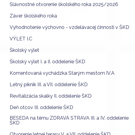
Slávnostné otvorenie školského roka 2025/2026
Záver školského roka
Vyhodnotenie výchovno - vzdelávacej činnosti v ŠKD
VÝLET I.C
Školský výlet
Školský výlet I. a II. oddelenie ŠKD
Komentovaná vychádzka Starým mestom IV.A
Letný piknik III. a VII. oddelenie ŠKD
Revitalizácia skalky II. oddelenie ŠKD
Deň otcov III. oddelenie ŠKD
BESEDA na tému ZDRAVÁ STRAVA III. a IV. oddelenie
ŠKD
Otvorenie letnej terasy V. a VII. oddelenie ŠKD