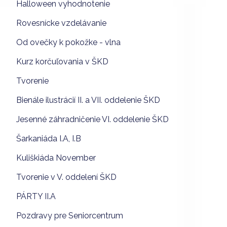
Halloween vyhodnotenie
Rovesnícke vzdelávanie
Od ovečky k pokožke - vlna
Kurz korčuľovania v ŠKD
Tvorenie
Bienále ilustrácií II. a VII. oddelenie ŠKD
Jesenné záhradničenie VI. oddelenie ŠKD
Šarkaniáda I.A, I.B
Kuliškiáda November
Tvorenie v V. oddelení ŠKD
PÁRTY II.A
Pozdravy pre Seniorcentrum