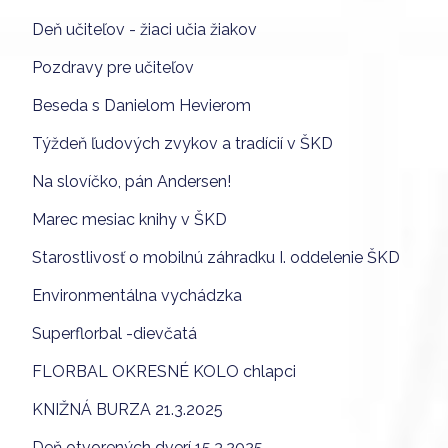
Deň učiteľov - žiaci učia žiakov
Pozdravy pre učiteľov
Beseda s Danielom Hevierom
Týždeň ľudových zvykov a tradícií v ŠKD
Na slovíčko, pán Andersen!
Marec mesiac knihy v ŠKD
Starostlivosť o mobilnú záhradku I. oddelenie ŠKD
Environmentálna vychádzka
Superflorbal -dievčatá
FLORBAL OKRESNÉ KOLO chlapci
KNIŽNÁ BURZA 21.3.2025
Deň otvorených dverí 15.3.2025