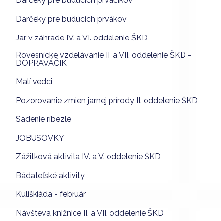
Darčeky pre budúcich prváčikov
Darčeky pre budúcich prvákov
Jar v záhrade IV. a VI. oddelenie ŠKD
Rovesnícke vzdelávanie II. a VII. oddelenie ŠKD -
DOPRAVÁČIK
Malí vedci
Pozorovanie zmien jarnej prírody II. oddelenie ŠKD
Sadenie ríbezle
JOBUSOVKY
Zážitková aktivita IV. a V. oddelenie ŠKD
Bádateľské aktivity
Kuliškiáda - február
Návšteva knižnice II. a VII. oddelenie ŠKD