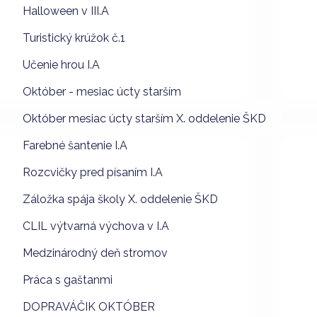
Halloween v III.A
Turistický krúžok č.1
Učenie hrou I.A
Október - mesiac úcty starším
Október mesiac úcty starším X. oddelenie ŠKD
Farebné šantenie I.A
Rozcvičky pred písaním I.A
Záložka spája školy X. oddelenie ŠKD
CLIL výtvarná výchova v I.A
Medzinárodný deň stromov
Práca s gaštanmi
DOPRAVÁČIK OKTÓBER