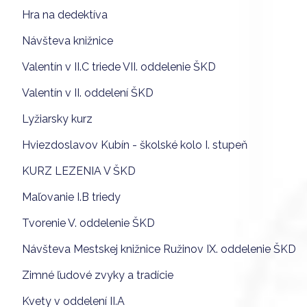
Hra na dedektíva
Návšteva knižnice
Valentín v II.C triede VII. oddelenie ŠKD
Valentín v II. oddelení ŠKD
Lyžiarsky kurz
Hviezdoslavov Kubín - školské kolo I. stupeň
KURZ LEZENIA V ŠKD
Maľovanie I.B triedy
Tvorenie V. oddelenie ŠKD
Návšteva Mestskej knižnice Ružinov IX. oddelenie ŠKD
Zimné ľudové zvyky a tradície
Kvety v oddelení II.A