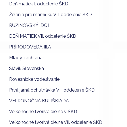
Deň matiek I. oddelenie ŠKD
Želania pre mamičku VII. oddelenie ŠKD
RUŽINOVSKÝ IDOL
DEŇ MATIEK VII. oddelenie ŠKD
PRÍRODOVEDA III.A
Mladý záchranár
Slávik Slovenska
Rovesnícke vzdelávanie
Prvá jarná ochutnávka VII. oddelenie ŠKD
VEĽKONOČNÁ KULIŠKIÁDA
Veľkonočné tvorivé dielne v ŠKD
Veľkonočné tvorivé dielne VII. oddelenie ŠKD