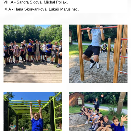
VIII.A - Sandra Šidová, Michal Pollák,
IX.A - Hana Škorvanková, Lukáš Marušinec.