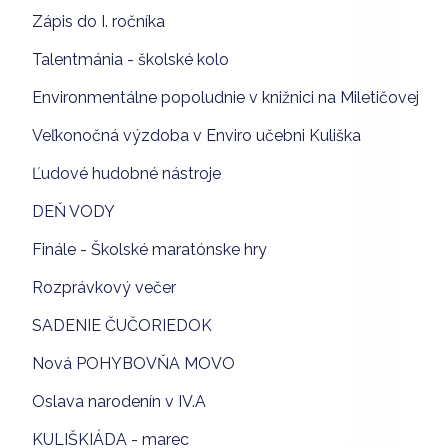
Zápis do I. ročníka
Talentmánia - školské kolo
Environmentálne popoludnie v knižnici na Miletičovej
Veľkonočná výzdoba v Enviro učebni Kuliška
Ľudové hudobné nástroje
DEŇ VODY
Finále - Školské maratónske hry
Rozprávkový večer
SADENIE ČUČORIEDOK
Nová POHYBOVŇA MOVO
Oslava narodenín v IV.A
KULIŠKIÁDA - marec