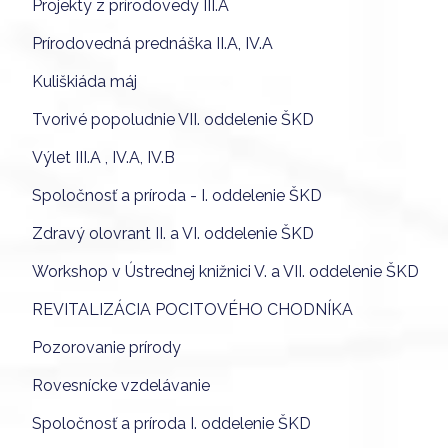
Projekty z prírodovedy III.A
Prírodovedná prednáška II.A, IV.A
Kuliškiáda máj
Tvorivé popoludnie VII. oddelenie ŠKD
Výlet III.A , IV.A, IV.B
Spoločnosť a príroda - I. oddelenie ŠKD
Zdravý olovrant II. a VI. oddelenie ŠKD
Workshop v Ústrednej knižnici V. a VII. oddelenie ŠKD
REVITALIZÁCIA POCITOVÉHO CHODNÍKA
Pozorovanie prírody
Rovesnícke vzdelávanie
Spoločnosť a príroda I. oddelenie ŠKD