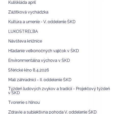
Kuliškiáda apríl
Zážitková vychádzka
Kultúra a umenie - V. oddelenie ŠKD
LUKOSTREĽBA
Návšteva knižnice
Hľadanie veľkonočných vajíčok v ŠKD
Environmentálna výchova v ŠKD
Sférické kino 8.4.2026
Malí záhradníci - II. oddelenie ŠKD
Týždeň ľudových zvykov a tradícií - Projektový týždeň
v ŠKD
Tvorenie s hlinou
Zdravie a subjektívna pohoda V. oddelenie ŠKD