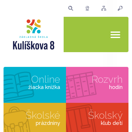
Online
Rozvrh
žiacka knižka
hodín
Školské
Školský
prázdniny
klub detí