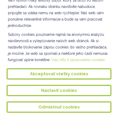
Spoločnosť a príroda VII. oddelenie ŠKD
vám vytvorí malý textový súbor, ktorý sa uloží vo vašom
prehliadači. Ak rovnakú stránku navštívite nabudúce,
Žonglér ALEX v II. a IV. oddelení ŠKD
pripojíte sa vďaka nemu na web rýchlejšie. Náš web vám
ponúkne relevantné informácie a bude sa vám pracovať
ZIMNÉ ŠANTENIE
jednoduchšie.
Rovesnícke vzdelávanie II. a IV. oddelenie ŠKD
Súbory cookies používame najmä na anonymnú analýzu
Komunikácia a práca s informáciami VII. oddelenie
návštevnosti a vylepšovanie našich web stránok. Ak si
ŠKD
nastavíte blokovanie zápisu cookies do vášho prehliadača,
je možné, že web sa spomalí a niektoré jeho časti nemusia
Naša škola v médiách
fungovať úplne korektne.
Viac info k spracúvaniu cookies.
VTÁČIA HODINKA - IV. oddelenie ŠKD
Akceptovať všetky cookies
Recyklácia VII. oddelenie ŠKD
SEPAROVANIE VII. oddelenie ŠKD
Nastaviť cookies
ZIMNÁ MINIAKADÉMIA V ŠKD
Súťaž z chémie
Odmietnuť cookies
Badminton dievčat