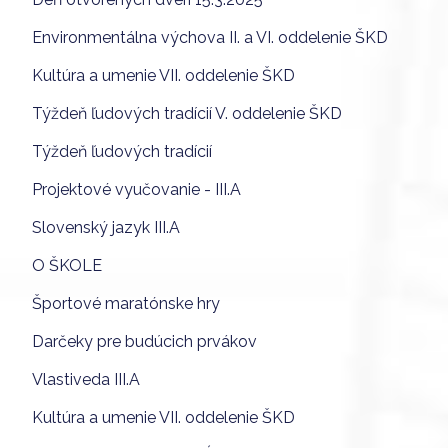
Environmentálna výchova II. a VI. oddelenie ŠKD
Kultúra a umenie VII. oddelenie ŠKD
Týždeň ľudových tradícií V. oddelenie ŠKD
Týždeň ľudových tradícií
Projektové vyučovanie - III.A
Slovenský jazyk III.A
O ŠKOLE
Športové maratónske hry
Darčeky pre budúcich prvákov
Vlastiveda III.A
Kultúra a umenie VII. oddelenie ŠKD