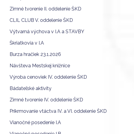
Zimné tvorenie II. oddelenie ŠKD
CLIL CLUB V. oddelenie ŠKD
Výtvarná výchova v I.A a STAVBY
Škriatkovia v I.A
Burza hračiek 23.1.2026
Návšteva Mestskej knižnice
Výroba cenoviek IV. oddelenie ŠKD
Bádateľské aktivity
Zimné tvorenie IV. oddelenie ŠKD
Prikrmovanie vtáctva IV. a VI. oddelenie ŠKD
Vianočné posedenie I.A
Vianočné posedenie I.B