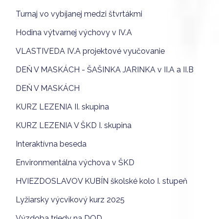
Turnaj vo vybíjanej medzi štvrtákmi
Hodina výtvarnej výchovy v IV.A
VLASTIVEDA IV.A projektové vyučovanie
DEŇ V MASKÁCH - ŠAŠINKA JARINKA v II.A a II.B
DEŇ V MASKÁCH
KURZ LEZENIA II. skupina
KURZ LEZENIA V ŠKD I. skupina
Interaktívna beseda
Environmentálna výchova v ŠKD
HVIEZDOSLAVOV KUBÍN školské kolo I. stupeň
Lyžiarsky výcvikový kurz 2025
Výzdoba triedy na DOD