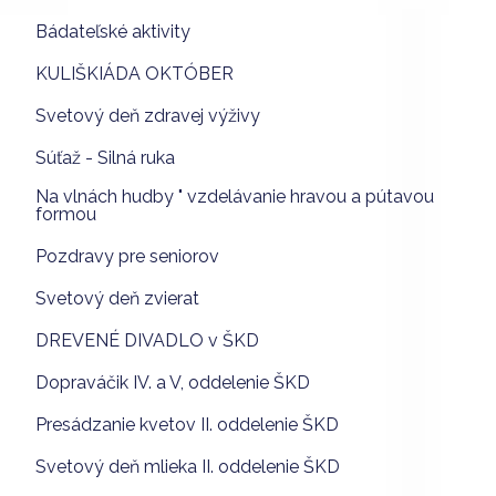
Bádateľské aktivity
KULIŠKIÁDA OKTÓBER
Svetový deň zdravej výživy
Súťaž - Silná ruka
Na vlnách hudby " vzdelávanie hravou a pútavou
formou
Pozdravy pre seniorov
Svetový deň zvierat
DREVENÉ DIVADLO v ŠKD
Dopraváčik IV. a V, oddelenie ŠKD
Presádzanie kvetov II. oddelenie ŠKD
Svetový deň mlieka II. oddelenie ŠKD