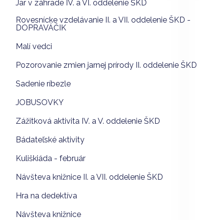
Jar v záhrade IV. a VI. oddelenie ŠKD
Rovesnícke vzdelávanie II. a VII. oddelenie ŠKD -
DOPRAVÁČIK
Malí vedci
Pozorovanie zmien jarnej prírody II. oddelenie ŠKD
Sadenie ríbezle
JOBUSOVKY
Zážitková aktivita IV. a V. oddelenie ŠKD
Bádateľské aktivity
Kuliškiáda - február
Návšteva knižnice II. a VII. oddelenie ŠKD
Hra na dedektíva
Návšteva knižnice