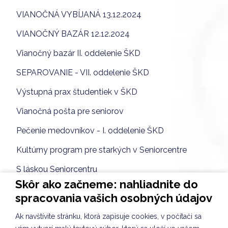
VIANOČNÁ VYBÍJANÁ 13.12.2024
VIANOČNÝ BAZÁR 12.12.2024
Vianočný bazár II. oddelenie ŠKD
SEPAROVANIE - VII. oddelenie ŠKD
Výstupná prax študentiek v ŠKD
Vianočná pošta pre seniorov
Pečenie medovníkov - I. oddelenie ŠKD
Kultúrny program pre starkých v Seniorcentre
S láskou Seniorcentru
Skôr ako začneme: nahliadnite do
Tvorenie na hodine CLIL v ŠKD
spracovania vašich osobných údajov
Nácvik piesne na Vianočný bazár
Ak navštívite stránku, ktorá zapisuje cookies, v počítači sa
Vybíjaná dievčat