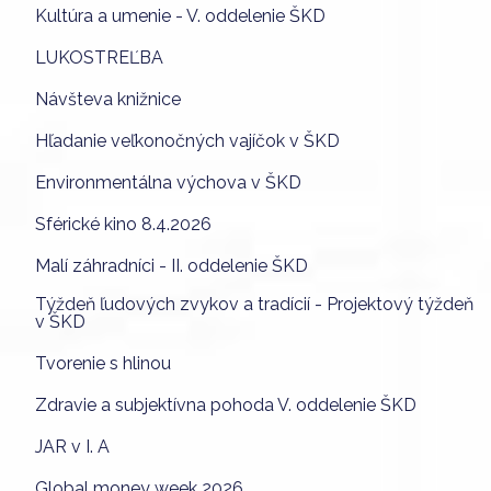
Kultúra a umenie - V. oddelenie ŠKD
LUKOSTREĽBA
Návšteva knižnice
Hľadanie veľkonočných vajíčok v ŠKD
Environmentálna výchova v ŠKD
Sférické kino 8.4.2026
Malí záhradníci - II. oddelenie ŠKD
Týždeň ľudových zvykov a tradícií - Projektový týždeň
v ŠKD
Tvorenie s hlinou
Zdravie a subjektívna pohoda V. oddelenie ŠKD
JAR v I. A
Global money week 2026