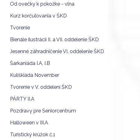
Od ovečky k pokožke - vlna
Kurz korčuľovania v ŠKD
Tvorenie
Bienále ilustrácií II. a VII. oddelenie ŠKD
Jesenné záhradničenie VI. oddelenie ŠKD
Šarkaniáda I.A, I.B
Kuliškiáda November
Tvorenie v V. oddelení ŠKD
PÁRTY II.A
Pozdravy pre Seniorcentrum
Halloween v III.A
Turistický krúžok č.1