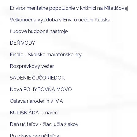
Environmentálne popoludnie v knižnici na Miletičovej
Veľkonočná výzdoba v Enviro učebni Kuliška
Ľudové hudobné nástroje
DEŇ VODY
Finále - Školské maratónske hry
Rozprávkový večer
SADENIE ČUČORIEDOK
Nová POHYBOVŇA MOVO
Oslava narodenín v IV.A
KULIŠKIÁDA - marec
Deň učiteľov - žiaci učia žiakov
Pozdravy pre učiteľov