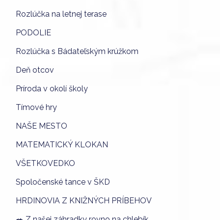
Rozlúčka na letnej terase
PODOLIE
Rozlúčka s Bádateľským krúžkom
Deň otcov
Príroda v okolí školy
Tímové hry
NAŠE MESTO
MATEMATICKÝ KLOKAN
VŠETKOVEDKO
Spoločenské tance v ŠKD
HRDINOVIA Z KNIŽNÝCH PRÍBEHOV
🥗 Z našej záhradky rovno na chlebík