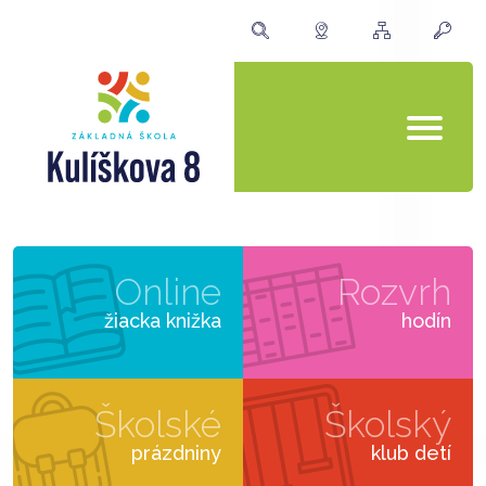
Online
Rozvrh
žiacka knižka
hodín
Školské
Školský
prázdniny
klub detí