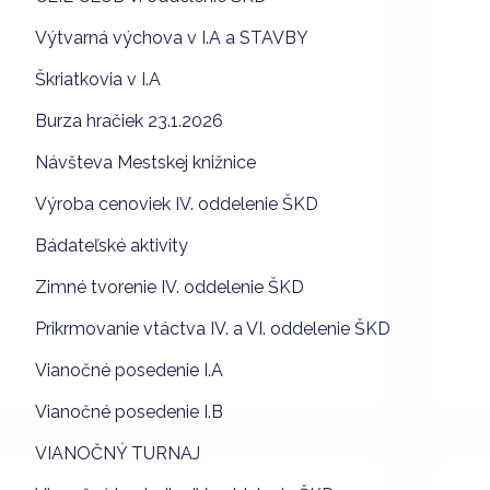
Výtvarná výchova v I.A a STAVBY
Škriatkovia v I.A
Burza hračiek 23.1.2026
Návšteva Mestskej knižnice
Výroba cenoviek IV. oddelenie ŠKD
Bádateľské aktivity
Zimné tvorenie IV. oddelenie ŠKD
Prikrmovanie vtáctva IV. a VI. oddelenie ŠKD
Vianočné posedenie I.A
Vianočné posedenie I.B
VIANOČNÝ TURNAJ