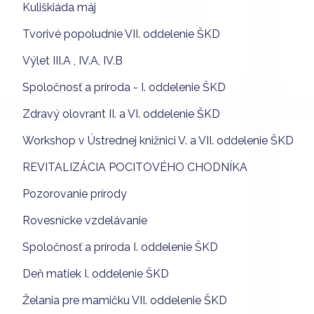
Kuliškiáda máj
Tvorivé popoludnie VII. oddelenie ŠKD
Výlet III.A , IV.A, IV.B
Spoločnosť a príroda - I. oddelenie ŠKD
Zdravý olovrant II. a VI. oddelenie ŠKD
Workshop v Ústrednej knižnici V. a VII. oddelenie ŠKD
REVITALIZÁCIA POCITOVÉHO CHODNÍKA
Pozorovanie prírody
Rovesnícke vzdelávanie
Spoločnosť a príroda I. oddelenie ŠKD
Deň matiek I. oddelenie ŠKD
Želania pre mamičku VII. oddelenie ŠKD