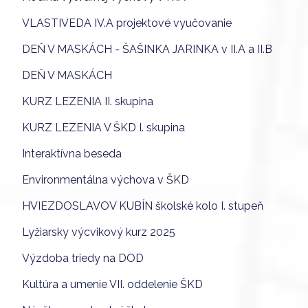
VLASTIVEDA IV.A projektové vyučovanie
DEŇ V MASKÁCH - ŠAŠINKA JARINKA v II.A a II.B
DEŇ V MASKÁCH
KURZ LEZENIA II. skupina
KURZ LEZENIA V ŠKD I. skupina
Interaktívna beseda
Environmentálna výchova v ŠKD
HVIEZDOSLAVOV KUBÍN školské kolo I. stupeň
Lyžiarsky výcvikový kurz 2025
Výzdoba triedy na DOD
Kultúra a umenie VII. oddelenie ŠKD