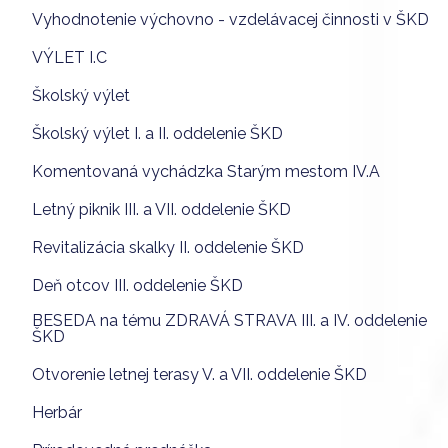
Vyhodnotenie výchovno - vzdelávacej činnosti v ŠKD
VÝLET I.C
Školský výlet
Školský výlet I. a II. oddelenie ŠKD
Komentovaná vychádzka Starým mestom IV.A
Letný piknik III. a VII. oddelenie ŠKD
Revitalizácia skalky II. oddelenie ŠKD
Deň otcov III. oddelenie ŠKD
BESEDA na tému ZDRAVÁ STRAVA III. a IV. oddelenie
ŠKD
Otvorenie letnej terasy V. a VII. oddelenie ŠKD
Herbár