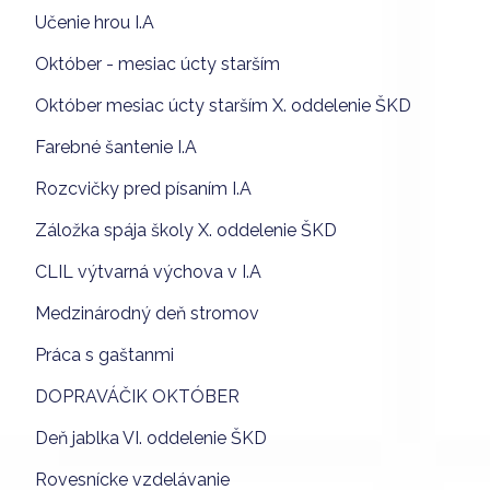
Učenie hrou I.A
Október - mesiac úcty starším
Október mesiac úcty starším X. oddelenie ŠKD
Farebné šantenie I.A
Rozcvičky pred písaním I.A
Záložka spája školy X. oddelenie ŠKD
CLIL výtvarná výchova v I.A
Medzinárodný deň stromov
Práca s gaštanmi
DOPRAVÁČIK OKTÓBER
Deň jablka VI. oddelenie ŠKD
Rovesnícke vzdelávanie