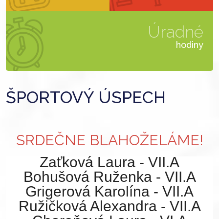
Úradné
hodiny
ŠPORTOVÝ ÚSPECH
SRDEČNE BLAHOŽELÁME!
Zaťková Laura - VII.A
Bohušová Ruženka - VII.A
Grigerová Karolína - VII.A
Ružičková Alexandra - VII.A