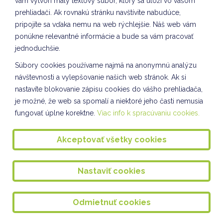
vám vytvorí malý textový súbor, ktorý sa uloží vo vašom
prehliadači. Ak rovnakú stránku navštívite nabudúce,
TVORIVÉ DIELNIČKY III. oddelenie ŠKD
pripojíte sa vďaka nemu na web rýchlejšie. Náš web vám
Spoločnosť a príroda III. oddelenie ŠKD
ponúkne relevantné informácie a bude sa vám pracovať
jednoduchšie.
Tvorivé dielne VII. odddelenie ŠKD
Súbory cookies používame najmä na anonymnú analýzu
KULIŠKIÁDA - NOVEMBER
návštevnosti a vylepšovanie našich web stránok. Ak si
nastavíte blokovanie zápisu cookies do vášho prehliadača,
Slávnostné rozsvietenie stromčeka 2024
je možné, že web sa spomalí a niektoré jeho časti nemusia
Tvorba kostýmov VII. oddelenie ŠKD
fungovať úplne korektne.
Viac info k spracúvaniu cookies.
Príprava adventu na škole
Akceptovať všetky cookies
Spoločnosť a príroda II. oddelenie ŠKD
Svetový deň pozdravov VIII. oddelenie ŠKD
Nastaviť cookies
Vianočné tvorenie VII. oddelenie ŠKD
Odmietnuť cookies
Kuliškáčik číta deťom I. oddelenie ŠKD