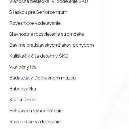
Vianočná besiedka IV. oddelenie ŠKD
S láskou pre Seniorcentrum
Rovesnícke vzdelávanie
Slávnostné rozsvietenie stromčeka
Bavíme bratislavských žiakov pohybom
Kuliškáčik číta deťom v ŠKD
Vianočný les
Bádatelia v Dopravnom múzeu
Bubnovačka
Kráľ knižnice
Halloween vyhodnotenie
Rovesnícke vzdelávanie