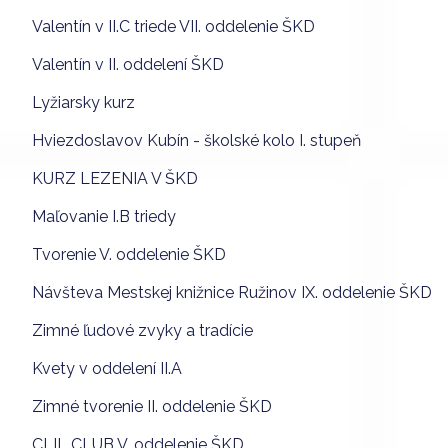
Valentín v II.C triede VII. oddelenie ŠKD
Valentín v II. oddelení ŠKD
Lyžiarsky kurz
Hviezdoslavov Kubín - školské kolo I. stupeň
KURZ LEZENIA V ŠKD
Maľovanie I.B triedy
Tvorenie V. oddelenie ŠKD
Návšteva Mestskej knižnice Ružinov IX. oddelenie ŠKD
Zimné ľudové zvyky a tradície
Kvety v oddelení II.A
Zimné tvorenie II. oddelenie ŠKD
CLIL CLUB V. oddelenie ŠKD