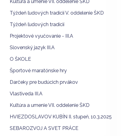
Kultúra a umenie VII. oddelenie ŠKD
Týždeň ľudových tradícií V. oddelenie ŠKD
Týždeň ľudových tradícií
Projektové vyučovanie - III.A
Slovenský jazyk III.A
O ŠKOLE
Športové maratónske hry
Darčeky pre budúcich prvákov
Vlastiveda III.A
Kultúra a umenie VII. oddelenie ŠKD
HVIEZDOSLAVOV KUBÍN II. stupeň, 10.3.2025
SEBAROZVOJ A SVET PRÁCE