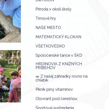
Príroda v okolí školy
Tímové hry
NAŠE MESTO
MATEMATICKÝ KLOKAN
VŠETKOVEDKO
Spoločenské tance v ŠKD
HRDINOVIA Z KNIŽNÝCH
PRÍBEHOV
🥗 Z našej záhradky rovno na
chlebík
Piknik plný vitamínov
Olovrant pod čerešňou
Športové sustredenia