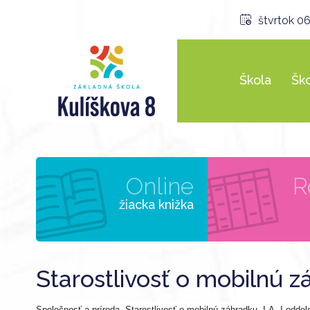
štvrtok 06
Škola
Ško
Online
R
žiacka knižka
Starostlivosť o mobilnú 
Spoločnosť a príroda- Starostlivosť o mobilnú záhradku, I.A, I.odde