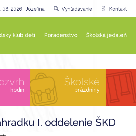
. 08. 2026 | Jozefína
Vyhľadávanie
Kontakt
lský klub detí
Poradenstvo
Školská jedáleň
ozvrh
Školské
hodín
prázdniny
záhradku I. oddelenie ŠKD
lenie