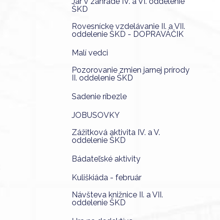
Jar v záhrade IV. a VI. oddelenie
ŠKD
Rovesnícke vzdelávanie II. a VII.
oddelenie ŠKD - DOPRAVÁČIK
Malí vedci
Pozorovanie zmien jarnej prírody
II. oddelenie ŠKD
Sadenie ríbezle
JOBUSOVKY
Zážitková aktivita IV. a V.
oddelenie ŠKD
Bádateľské aktivity
Kuliškiáda - február
Návšteva knižnice II. a VII.
oddelenie ŠKD