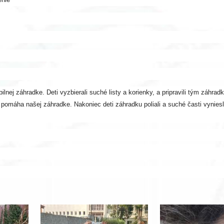
ej záhradke. Deti vyzbierali suché listy a korienky, a pripravili tým záhradku
o pomáha našej záhradke. Nakoniec deti záhradku poliali a suché časti vyniesl