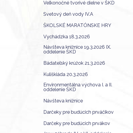
Veľkonočné tvorivé dielne v ŠKD
Svetový deň vody IV.A
ŠKOLSKÉ MARATÓNSKE HRY
Vychádzka 18.3.2026
Návšteva knižnice 19.3.2026 IX.
oddelenie ŠKD
Bádateľský krúžok 21.3.2026
Kuliškiáda 20.3.2026
Environmentálna výchova I. a II.
oddelenie ŠKD
Návšteva knižnice
Darčeky pre budúcich prváčikov
Darčeky pre budúcich prvákov