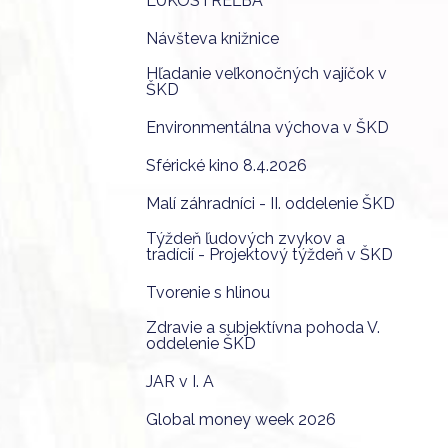
LUKOSTREĽBA
Návšteva knižnice
Hľadanie veľkonočných vajíčok v
ŠKD
Environmentálna výchova v ŠKD
Sférické kino 8.4.2026
Malí záhradníci - II. oddelenie ŠKD
Týždeň ľudových zvykov a
tradícií - Projektový týždeň v ŠKD
Tvorenie s hlinou
Zdravie a subjektívna pohoda V.
oddelenie ŠKD
JAR v I. A
Global money week 2026