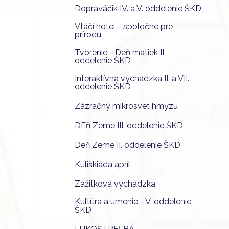
Dopraváčik IV. a V. oddelenie ŠKD
Vtáčí hotel - spoločne pre
prírodu.
Tvorenie - Deň matiek II.
oddelenie ŠKD
Interaktívna vychádzka II. a VII.
oddelenie ŠKD
Zázračný mikrosvet hmyzu
DEň Zeme III. oddelenie ŠKD
Deň Zeme II. oddelenie ŠKD
Kuliškiáda apríl
Zážitková vychádzka
Kultúra a umenie - V. oddelenie
ŠKD