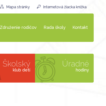
Mapa stránky
Internetová žiacka knižka
Združenie rodičov
Rada školy
Kontakt
Školský
Úradné
klub detí
hodiny