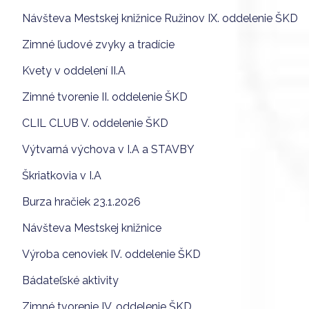
Návšteva Mestskej knižnice Ružinov IX. oddelenie ŠKD
Zimné ľudové zvyky a tradície
Kvety v oddelení II.A
Zimné tvorenie II. oddelenie ŠKD
CLIL CLUB V. oddelenie ŠKD
Výtvarná výchova v I.A a STAVBY
Škriatkovia v I.A
Burza hračiek 23.1.2026
Návšteva Mestskej knižnice
Výroba cenoviek IV. oddelenie ŠKD
Bádateľské aktivity
Zimné tvorenie IV. oddelenie ŠKD