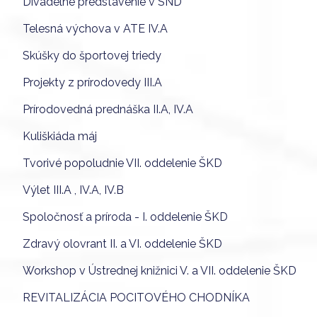
Divadelné predstavenie v SND
Telesná výchova v ATE IV.A
Skúšky do športovej triedy
Projekty z prírodovedy III.A
Prírodovedná prednáška II.A, IV.A
Kuliškiáda máj
Tvorivé popoludnie VII. oddelenie ŠKD
Výlet III.A , IV.A, IV.B
Spoločnosť a príroda - I. oddelenie ŠKD
Zdravý olovrant II. a VI. oddelenie ŠKD
Workshop v Ústrednej knižnici V. a VII. oddelenie ŠKD
REVITALIZÁCIA POCITOVÉHO CHODNÍKA