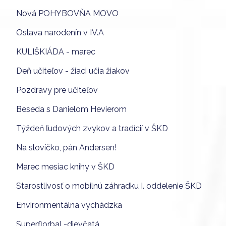
Nová POHYBOVŇA MOVO
Oslava narodenín v IV.A
KULIŠKIÁDA - marec
Deň učiteľov - žiaci učia žiakov
Pozdravy pre učiteľov
Beseda s Danielom Hevierom
Týždeň ľudových zvykov a tradícií v ŠKD
Na slovíčko, pán Andersen!
Marec mesiac knihy v ŠKD
Starostlivosť o mobilnú záhradku I. oddelenie ŠKD
Environmentálna vychádzka
Superflorbal -dievčatá