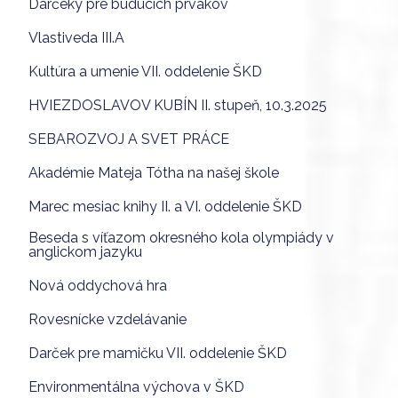
Darčeky pre budúcich prvákov
Vlastiveda III.A
Kultúra a umenie VII. oddelenie ŠKD
HVIEZDOSLAVOV KUBÍN II. stupeň, 10.3.2025
SEBAROZVOJ A SVET PRÁCE
Akadémie Mateja Tótha na našej škole
Marec mesiac knihy II. a VI. oddelenie ŠKD
Beseda s víťazom okresného kola olympiády v
anglickom jazyku
Nová oddychová hra
Rovesnícke vzdelávanie
Darček pre mamičku VII. oddelenie ŠKD
Environmentálna výchova v ŠKD