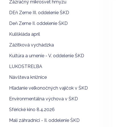
Zázračný mikrosvet hmyzu
DEň Zeme III. oddelenie ŠKD
Deň Zeme II. oddelenie ŠKD
Kuliškiáda apríl
Zážitková vychádzka
Kultúra a umenie - V. oddelenie ŠKD
LUKOSTREĽBA
Návšteva knižnice
Hľadanie veľkonočných vajíčok v ŠKD
Environmentálna výchova v ŠKD
Sférické kino 8.4.2026
Malí záhradníci - II. oddelenie ŠKD