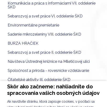
Komunikácia a práca s informáciami VII. oddelenie
ŠKD
Sebarozvoj a svet práce VI. oddelenie ŠKD
Environmentálne premietanie
Sadenie mikrozeleniny VIII. oddelenie ŠKD
BURZA HRAČIEK
Sebarozvoj a svet práce II. oddelenie ŠKD
Návšteva Ústrednej knižnice na Miletičovej ulici
Spoločnosť a príroda - rovesnícke vzdelávanie
Čitateľské aktivity III. oddelenie ŠKD
Skôr ako začneme: nahliadnite do
Spoločnosť a príroda I. oddelenie ŠKD
spracovania vašich osobných údajov
DOPRAVÁČIK
Ak navštívite stránku, ktorá zapisuje cookies, v počítači sa
Rovesnícke vzdelávanie