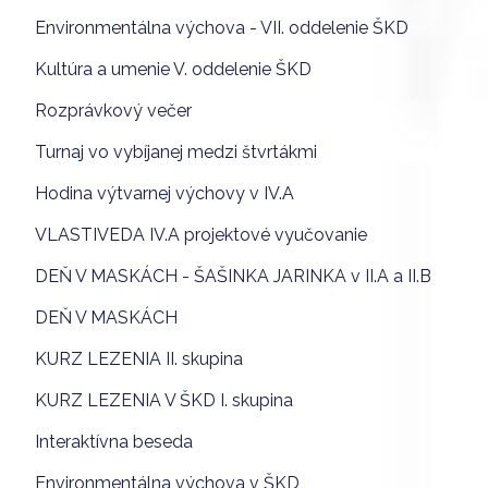
Environmentálna výchova - VII. oddelenie ŠKD
Kultúra a umenie V. oddelenie ŠKD
Rozprávkový večer
Turnaj vo vybíjanej medzi štvrtákmi
Hodina výtvarnej výchovy v IV.A
VLASTIVEDA IV.A projektové vyučovanie
DEŇ V MASKÁCH - ŠAŠINKA JARINKA v II.A a II.B
DEŇ V MASKÁCH
KURZ LEZENIA II. skupina
KURZ LEZENIA V ŠKD I. skupina
Interaktívna beseda
Environmentálna výchova v ŠKD