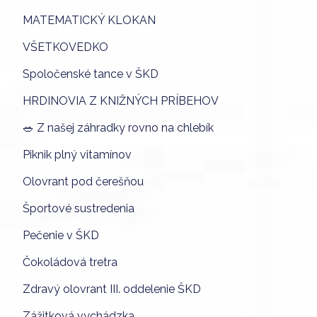
MATEMATICKÝ KLOKAN
VŠETKOVEDKO
Spoločenské tance v ŠKD
HRDINOVIA Z KNIŽNÝCH PRÍBEHOV
🥗 Z našej záhradky rovno na chlebík
Piknik plný vitamínov
Olovrant pod čerešňou
Športové sustredenia
Pečenie v ŠKD
Čokoládová tretra
Zdravý olovrant III. oddelenie ŠKD
Zážitková vychádzka