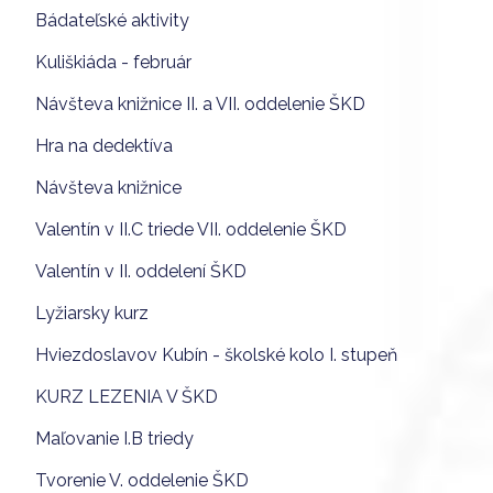
Bádateľské aktivity
Kuliškiáda - február
Návšteva knižnice II. a VII. oddelenie ŠKD
Hra na dedektíva
Návšteva knižnice
Valentín v II.C triede VII. oddelenie ŠKD
Valentín v II. oddelení ŠKD
Lyžiarsky kurz
Hviezdoslavov Kubín - školské kolo I. stupeň
KURZ LEZENIA V ŠKD
Maľovanie I.B triedy
Tvorenie V. oddelenie ŠKD