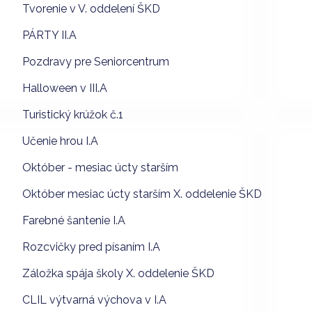
Tvorenie v V. oddelení ŠKD
PÁRTY II.A
Pozdravy pre Seniorcentrum
Halloween v III.A
Turistický krúžok č.1
Učenie hrou I.A
Október - mesiac úcty starším
Október mesiac úcty starším X. oddelenie ŠKD
Farebné šantenie I.A
Rozcvičky pred písaním I.A
Záložka spája školy X. oddelenie ŠKD
CLIL výtvarná výchova v I.A