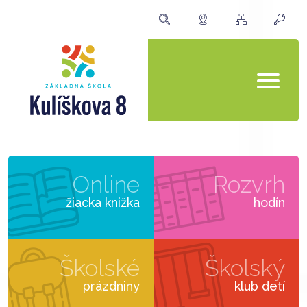
Online
Rozvrh
žiacka knižka
hodín
Školské
Školský
prázdniny
klub detí