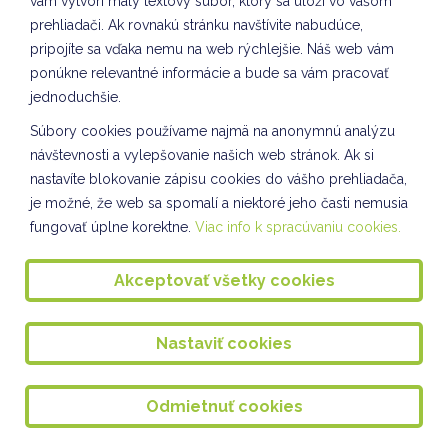
vám vytvorí malý textový súbor, ktorý sa uloží vo vašom
prehliadači. Ak rovnakú stránku navštívite nabudúce,
Sebarozvoj a svet práce
pripojíte sa vďaka nemu na web rýchlejšie. Náš web vám
ponúkne relevantné informácie a bude sa vám pracovať
Príroda okolo nás
jednoduchšie.
Spoločnosť a príroda VII. oddelenie ŠKD
Súbory cookies používame najmä na anonymnú analýzu
Žonglér ALEX v II. a IV. oddelení ŠKD
návštevnosti a vylepšovanie našich web stránok. Ak si
nastavíte blokovanie zápisu cookies do vášho prehliadača,
ZIMNÉ ŠANTENIE
je možné, že web sa spomalí a niektoré jeho časti nemusia
Rovesnícke vzdelávanie II. a IV. oddelenie ŠKD
fungovať úplne korektne.
Viac info k spracúvaniu cookies.
Komunikácia a práca s informáciami VII. oddelenie
ŠKD
Akceptovať všetky cookies
Naša škola v médiách
Nastaviť cookies
VTÁČIA HODINKA - IV. oddelenie ŠKD
Recyklácia VII. oddelenie ŠKD
Odmietnuť cookies
SEPAROVANIE VII. oddelenie ŠKD