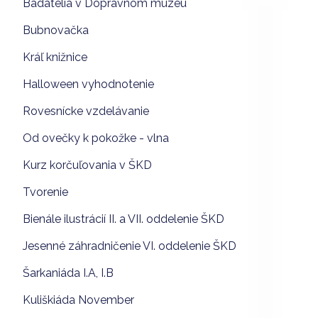
Bádatelia v Dopravnom múzeu
Bubnovačka
Kráľ knižnice
Halloween vyhodnotenie
Rovesnícke vzdelávanie
Od ovečky k pokožke - vlna
Kurz korčuľovania v ŠKD
Tvorenie
Bienále ilustrácií II. a VII. oddelenie ŠKD
Jesenné záhradničenie VI. oddelenie ŠKD
Šarkaniáda I.A, I.B
Kuliškiáda November