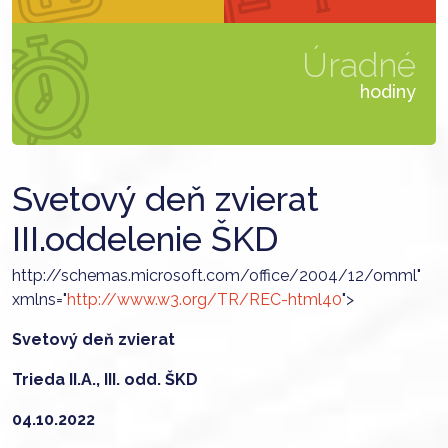
Úradné
hodiny
Svetový deň zvierat
III.oddelenie ŠKD
http://schemas.microsoft.com/office/2004/12/omml"
xmlns="
http://www.w3.org/TR/REC-html40
">
Svetový deň zvierat
Trieda II.A., III. odd. ŠKD
04.10.2022