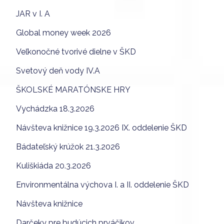
JAR v I. A
Global money week 2026
Veľkonočné tvorivé dielne v ŠKD
Svetový deň vody IV.A
ŠKOLSKÉ MARATÓNSKE HRY
Vychádzka 18.3.2026
Návšteva knižnice 19.3.2026 IX. oddelenie ŠKD
Bádateľský krúžok 21.3.2026
Kuliškiáda 20.3.2026
Environmentálna výchova I. a II. oddelenie ŠKD
Návšteva knižnice
Darčeky pre budúcich prváčikov