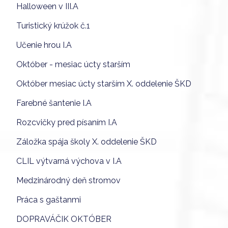
Halloween v III.A
Turistický krúžok č.1
Učenie hrou I.A
Október - mesiac úcty starším
Október mesiac úcty starším X. oddelenie ŠKD
Farebné šantenie I.A
Rozcvičky pred písaním I.A
Záložka spája školy X. oddelenie ŠKD
CLIL výtvarná výchova v I.A
Medzinárodný deň stromov
Práca s gaštanmi
DOPRAVÁČIK OKTÓBER