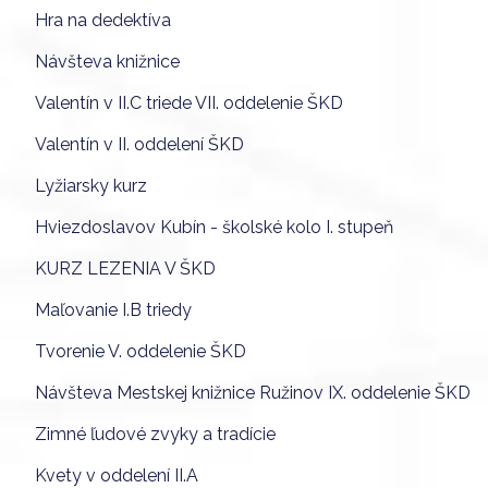
Hra na dedektíva
Návšteva knižnice
Valentín v II.C triede VII. oddelenie ŠKD
Valentín v II. oddelení ŠKD
Lyžiarsky kurz
Hviezdoslavov Kubín - školské kolo I. stupeň
KURZ LEZENIA V ŠKD
Maľovanie I.B triedy
Tvorenie V. oddelenie ŠKD
Návšteva Mestskej knižnice Ružinov IX. oddelenie ŠKD
Zimné ľudové zvyky a tradície
Kvety v oddelení II.A