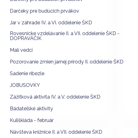
Darčeky pre budúcich prvákov
Jar v záhrade IV. a VI. oddelenie ŠKD
Rovesnícke vzdelávanie II. a VII. oddelenie ŠKD -
DOPRAVÁČIK
Malí vedci
Pozorovanie zmien jarnej prírody II. oddelenie ŠKD
Sadenie ríbezle
JOBUSOVKY
Zážitková aktivita IV. a V. oddelenie ŠKD
Bádateľské aktivity
Kuliškiáda - február
Návšteva knižnice II. a VII. oddelenie ŠKD