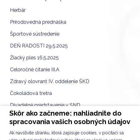
Herbár
Prírodovedná prednáška
Športové sústredenie
DEŇ RADOSTI 29.5.2025
Žiacky ples 16.5.2025
Celoročné čítanie III.A
Zdravý olovrant IV. oddelenie ŠKD
Čokoládová tretra
Divadelné predstavenie v SND
Skôr ako začneme: nahliadnite do
Telesná výchova v ATE IV.A
spracovania vašich osobných údajov
Skúšky do športovej triedy
Ak navštívite stránku, ktorá zapisuje cookies, v počítači sa