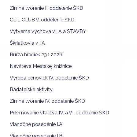
Zimné tvorenie II. oddelenie ŠKD
CLIL CLUB V. oddelenie ŠKD
Výtvarná výchova v I.A a STAVBY
Škriatkovia v I.A
Burza hračiek 23.1.2026
Návšteva Mestskej knižnice
Výroba cenoviek IV. oddelenie ŠKD
Bádateľské aktivity
Zimné tvorenie IV. oddelenie ŠKD
Prikrmovanie vtáctva IV. a VI. oddelenie ŠKD
Vianočné posedenie I.A
Vianočné posedenie I.B