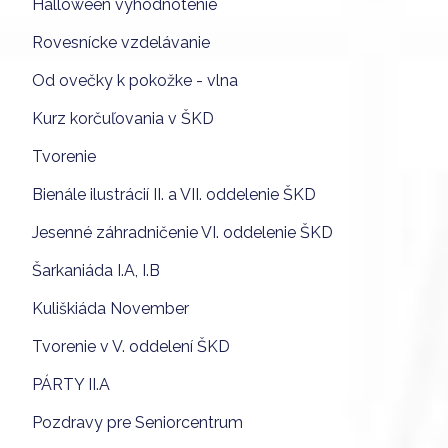
Halloween vyhodnotenie
Rovesnícke vzdelávanie
Od ovečky k pokožke - vlna
Kurz korčuľovania v ŠKD
Tvorenie
Bienále ilustrácií II. a VII. oddelenie ŠKD
Jesenné záhradničenie VI. oddelenie ŠKD
Šarkaniáda I.A, I.B
Kuliškiáda November
Tvorenie v V. oddelení ŠKD
PÁRTY II.A
Pozdravy pre Seniorcentrum