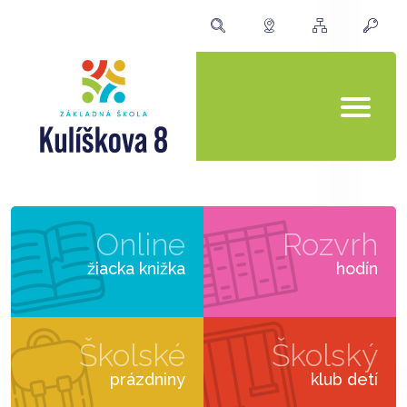
Online
Rozvrh
žiacka knižka
hodín
Školské
Školský
prázdniny
klub detí