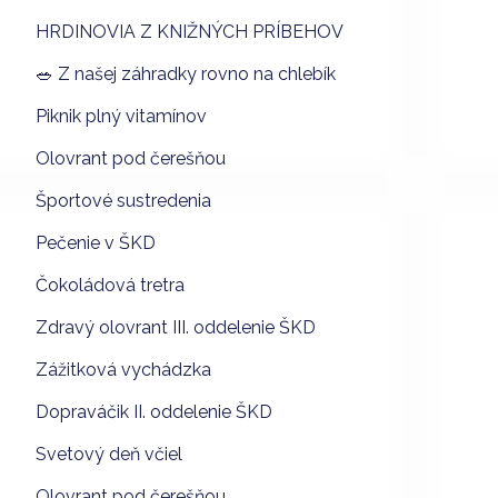
HRDINOVIA Z KNIŽNÝCH PRÍBEHOV
🥗 Z našej záhradky rovno na chlebík
Piknik plný vitamínov
Olovrant pod čerešňou
Športové sustredenia
Pečenie v ŠKD
Čokoládová tretra
Zdravý olovrant III. oddelenie ŠKD
Zážitková vychádzka
Dopraváčik II. oddelenie ŠKD
Svetový deň včiel
Olovrant pod čerešňou