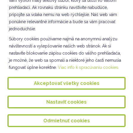
Projekty z prírodovedy III.A
vám vytvorí malý textový súbor, ktorý sa uloží vo vašom
prehliadači. Ak rovnakú stránku navštívite nabudúce,
Prírodovedná prednáška II.A, IV.A
pripojíte sa vďaka nemu na web rýchlejšie. Náš web vám
ponúkne relevantné informácie a bude sa vám pracovať
Kuliškiáda máj
jednoduchšie.
Tvorivé popoludnie VII. oddelenie ŠKD
Súbory cookies používame najmä na anonymnú analýzu
Výlet III.A , IV.A, IV.B
návštevnosti a vylepšovanie našich web stránok. Ak si
nastavíte blokovanie zápisu cookies do vášho prehliadača,
Spoločnosť a príroda - I. oddelenie ŠKD
je možné, že web sa spomalí a niektoré jeho časti nemusia
fungovať úplne korektne.
Viac info k spracúvaniu cookies.
Zdravý olovrant II. a VI. oddelenie ŠKD
Workshop v Ústrednej knižnici V. a VII. oddelenie ŠKD
Akceptovať všetky cookies
REVITALIZÁCIA POCITOVÉHO CHODNÍKA
Nastaviť cookies
Pozorovanie prírody
Rovesnícke vzdelávanie
Odmietnuť cookies
Spoločnosť a príroda I. oddelenie ŠKD