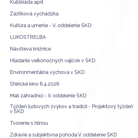
Kuliškiáda apríl
Zážitková vychádzka
Kultúra a umenie - V. oddelenie ŠKD
LUKOSTREĽBA
Návšteva knižnice
Hľadanie veľkonočných vajíčok v ŠKD
Environmentálna výchova v ŠKD
Sférické kino 8.4.2026
Malí záhradníci - II. oddelenie ŠKD
Týždeň ľudových zvykov a tradícií - Projektový týždeň
v ŠKD
Tvorenie s hlinou
Zdravie a subjektívna pohoda V. oddelenie ŠKD