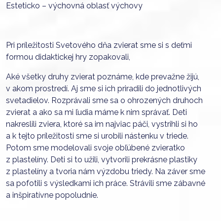
Esteticko – výchovná oblasť výchovy
Pri príležitosti Svetového dňa zvierat sme si s deťmi
formou didaktickej hry zopakovali,
Aké všetky druhy zvierat poznáme, kde prevažne žijú,
v akom prostredí. Aj sme si ich priradili do jednotlivých
svetadielov. Rozprávali sme sa o ohrozených druhoch
zvierat a ako sa mi ľudia máme k nim správať. Deti
nakreslili zviera, ktoré sa im najviac páči, vystrihli si ho
a k tejto príležitosti sme si urobili nástenku v triede.
Potom sme modelovali svoje obľúbené zvieratko
z plastelíny. Deti si to užili, vytvorili prekrásne plastiky
z plastelíny a tvoria nám výzdobu triedy. Na záver sme
sa pofotili s výsledkami ich práce. Strávili sme zábavné
a inšpiratívne popoludnie.