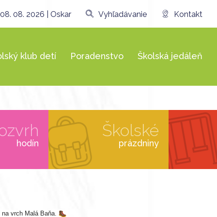
08. 08. 2026 | Oskar
Vyhľadávanie
Kontakt
lský klub detí
Poradenstvo
Školská jedáleň
ozvrh
Školské
hodín
prázdniny
om na vrch Malá Baňa.