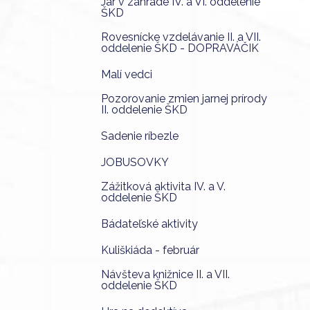
Jar v záhrade IV. a VI. oddelenie
ŠKD
Rovesnícke vzdelávanie II. a VII.
oddelenie ŠKD - DOPRAVÁČIK
Malí vedci
Pozorovanie zmien jarnej prírody
II. oddelenie ŠKD
Sadenie ríbezle
JOBUSOVKY
Zážitková aktivita IV. a V.
oddelenie ŠKD
Bádateľské aktivity
Kuliškiáda - február
Návšteva knižnice II. a VII.
oddelenie ŠKD