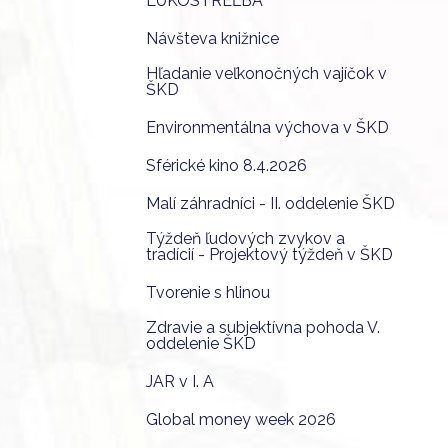
LUKOSTREĽBA
Návšteva knižnice
Hľadanie veľkonočných vajíčok v
ŠKD
Environmentálna výchova v ŠKD
Sférické kino 8.4.2026
Malí záhradníci - II. oddelenie ŠKD
Týždeň ľudových zvykov a
tradícií - Projektový týždeň v ŠKD
Tvorenie s hlinou
Zdravie a subjektívna pohoda V.
oddelenie ŠKD
JAR v I. A
Global money week 2026