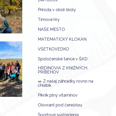
Príroda v okolí školy
Tímové hry
NAŠE MESTO
MATEMATICKÝ KLOKAN
VŠETKOVEDKO
Spoločenské tance v ŠKD
HRDINOVIA Z KNIŽNÝCH
PRÍBEHOV
🥗 Z našej záhradky rovno na
chlebík
Piknik plný vitamínov
Olovrant pod čerešňou
Športové sustredenia