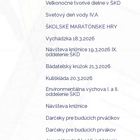
Veľkonočné tvorivé dielne v ŠKD
Svetový deň vody IV.A
ŠKOLSKÉ MARATÓNSKE HRY
Vychádzka 18.3.2026
Návšteva knižnice 19.3.2026 IX.
oddelenie ŠKD
Bádateľský krúžok 21.3.2026
Kuliškiáda 20.3.2026
Environmentálna výchova I. a II.
oddelenie ŠKD
Návšteva knižnice
Darčeky pre budúcich prváčikov
Darčeky pre budúcich prvákov