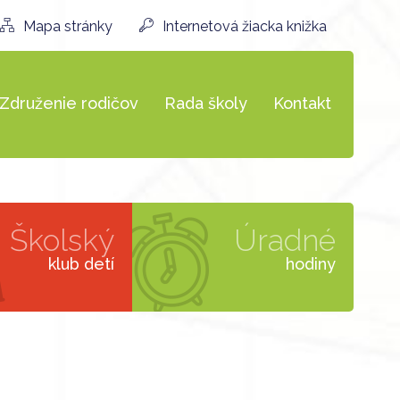
Mapa stránky
Internetová žiacka knižka
Združenie rodičov
Rada školy
Kontakt
Školský
Úradné
klub detí
hodiny