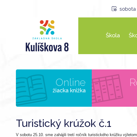
sobota 
Škola
Ško
Online
R
žiacka knižka
Turistický krúžok č.1
V sobotu 25.10. sme zahájili tretí ročník turistického krúžku výlet