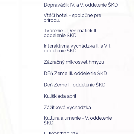
Dopraváčik IV. a V. oddelenie ŠKD
Vtáčí hotel - spoločne pre
prírodu.
Tvorenie - Deň matiek II.
oddelenie ŠKD
Interaktívna vychádzka II. a VII.
oddelenie ŠKD
Zázračný mikrosvet hmyzu
DEň Zeme III. oddelenie ŠKD
Deň Zeme II. oddelenie ŠKD
Kuliškiáda apríl
Zážitková vychádzka
Kultúra a umenie - V. oddelenie
ŠKD