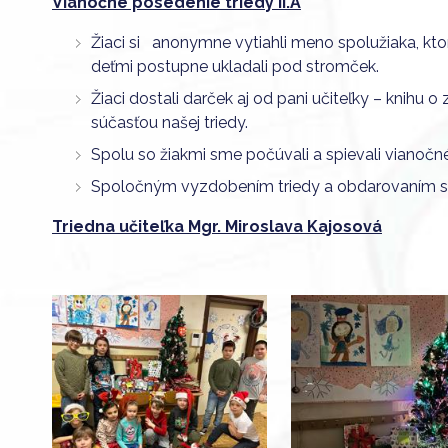
Vianočné posedenie triedy II.A
Žiaci si anonymne vytiahli meno spolužiaka, kt
deťmi postupne ukladali pod stromček.
Žiaci dostali darček aj od pani učiteľky – knihu o
súčasťou našej triedy.
Spolu so žiakmi sme počúvali a spievali vianočn
Spoločným vyzdobením triedy a obdarovaním sme
Triedna učiteľka Mgr. Miroslava Kajosová