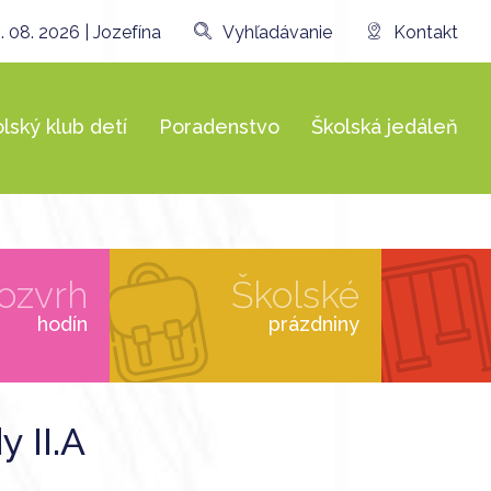
. 08. 2026 | Jozefína
Vyhľadávanie
Kontakt
lský klub detí
Poradenstvo
Školská jedáleň
ozvrh
Školské
hodín
prázdniny
 II.A