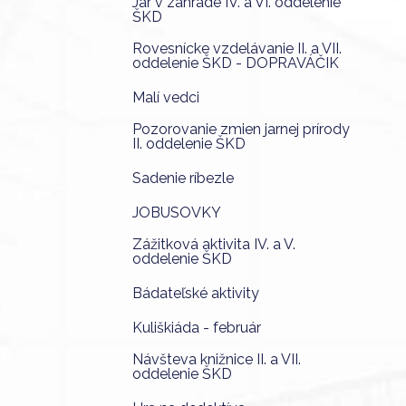
Jar v záhrade IV. a VI. oddelenie
ŠKD
Rovesnícke vzdelávanie II. a VII.
oddelenie ŠKD - DOPRAVÁČIK
Malí vedci
Pozorovanie zmien jarnej prírody
II. oddelenie ŠKD
Sadenie ríbezle
JOBUSOVKY
Zážitková aktivita IV. a V.
oddelenie ŠKD
Bádateľské aktivity
Kuliškiáda - február
Návšteva knižnice II. a VII.
oddelenie ŠKD