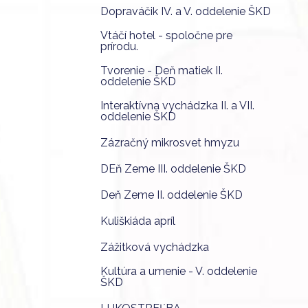
Dopraváčik IV. a V. oddelenie ŠKD
Vtáčí hotel - spoločne pre
prírodu.
Tvorenie - Deň matiek II.
oddelenie ŠKD
Interaktívna vychádzka II. a VII.
oddelenie ŠKD
Zázračný mikrosvet hmyzu
DEň Zeme III. oddelenie ŠKD
Deň Zeme II. oddelenie ŠKD
Kuliškiáda apríl
Zážitková vychádzka
Kultúra a umenie - V. oddelenie
ŠKD