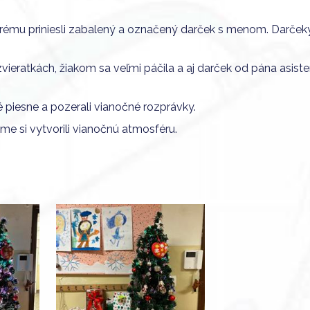
orému priniesli zabalený a označený darček s menom. Darček
 zvieratkách, žiakom sa veľmi páčila a aj darček od pána asisten
é piesne a pozerali vianočné rozprávky.
 si vytvorili vianočnú atmosféru.