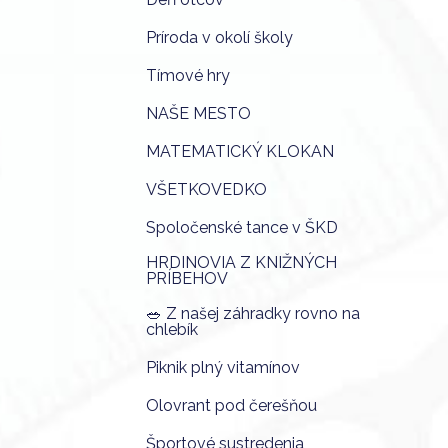
Príroda v okolí školy
Tímové hry
NAŠE MESTO
MATEMATICKÝ KLOKAN
VŠETKOVEDKO
Spoločenské tance v ŠKD
HRDINOVIA Z KNIŽNÝCH
PRÍBEHOV
🥗 Z našej záhradky rovno na
chlebík
Piknik plný vitamínov
Olovrant pod čerešňou
Športové sustredenia