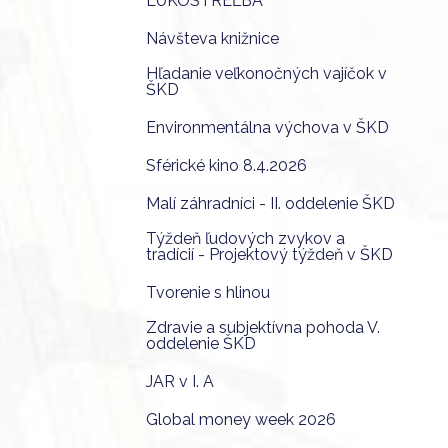
LUKOSTREĽBA
Návšteva knižnice
Hľadanie veľkonočných vajíčok v
ŠKD
Environmentálna výchova v ŠKD
Sférické kino 8.4.2026
Malí záhradníci - II. oddelenie ŠKD
Týždeň ľudových zvykov a
tradícií - Projektový týždeň v ŠKD
Tvorenie s hlinou
Zdravie a subjektívna pohoda V.
oddelenie ŠKD
JAR v I. A
Global money week 2026