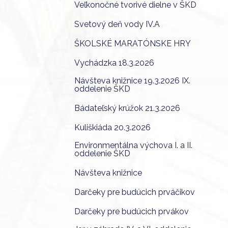
Veľkonočné tvorivé dielne v ŠKD
Svetový deň vody IV.A
ŠKOLSKÉ MARATÓNSKE HRY
Vychádzka 18.3.2026
Návšteva knižnice 19.3.2026 IX.
oddelenie ŠKD
Bádateľský krúžok 21.3.2026
Kuliškiáda 20.3.2026
Environmentálna výchova I. a II.
oddelenie ŠKD
Návšteva knižnice
Darčeky pre budúcich prváčikov
Darčeky pre budúcich prvákov