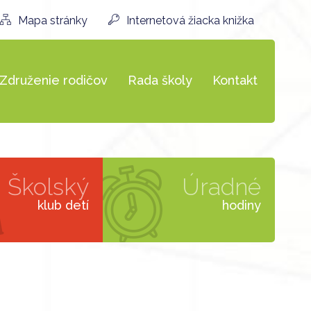
Mapa stránky
Internetová žiacka knižka
Združenie rodičov
Rada školy
Kontakt
Školský
Úradné
klub detí
hodiny