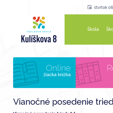
štvrtok 06
Škola
Ško
Online
R
žiacka knižka
Vianočné posedenie triedy