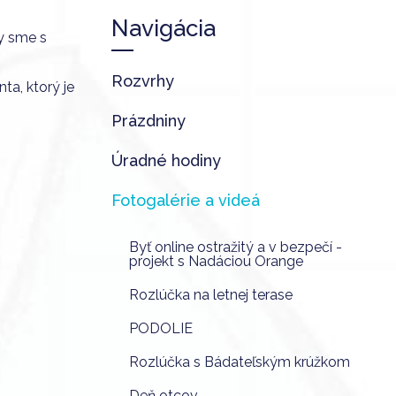
Navigácia
y sme s
Rozvrhy
ta, ktorý je
Prázdniny
Úradné hodiny
Fotogalérie a videá
Byť online ostražitý a v bezpečí -
projekt s Nadáciou Orange
Rozlúčka na letnej terase
PODOLIE
Rozlúčka s Bádateľským krúžkom
Deň otcov