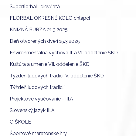
Superflorbal -dievčatá
FLORBAL OKRESNÉ KOLO chlapci
KNIŽNÁ BURZA 21.3.2025
Deň otvorených dverí 15.3.2025
Environmentálna výchova II. a VI. oddelenie ŠKD
Kultúra a umenie VII. oddelenie ŠKD
Týždeň ľudových tradícií V. oddelenie ŠKD
Týždeň ľudových tradícií
Projektové vyučovanie - III.A
Slovenský jazyk III.A
O ŠKOLE
Športové maratónske hry