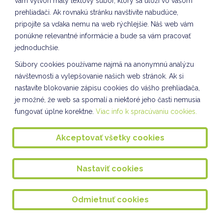
vám vytvorí malý textový súbor, ktorý sa uloží vo vašom
SEPAROVANIE VII. oddelenie ŠKD
prehliadači. Ak rovnakú stránku navštívite nabudúce,
ZIMNÁ MINIAKADÉMIA V ŠKD
pripojíte sa vďaka nemu na web rýchlejšie. Náš web vám
ponúkne relevantné informácie a bude sa vám pracovať
Súťaž z chémie
jednoduchšie.
Badminton dievčat
Súbory cookies používame najmä na anonymnú analýzu
návštevnosti a vylepšovanie našich web stránok. Ak si
Sebarozvoj a svet práce VII. oddelenie ŠKD
nastavíte blokovanie zápisu cookies do vášho prehliadača,
VIANOČNÝ FLORBAL 16.12.2024
je možné, že web sa spomalí a niektoré jeho časti nemusia
fungovať úplne korektne.
Viac info k spracúvaniu cookies.
VIANOČNÁ VYBÍJANÁ 13.12.2024
VIANOČNÝ BAZÁR 12.12.2024
Akceptovať všetky cookies
Vianočný bazár II. oddelenie ŠKD
Nastaviť cookies
SEPAROVANIE - VII. oddelenie ŠKD
Výstupná prax študentiek v ŠKD
Odmietnuť cookies
Vianočná pošta pre seniorov