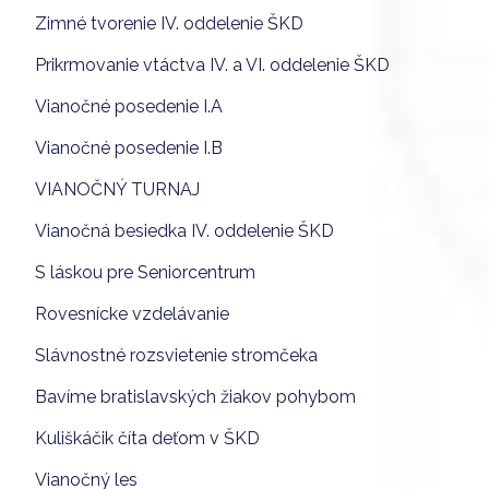
Zimné tvorenie IV. oddelenie ŠKD
Prikrmovanie vtáctva IV. a VI. oddelenie ŠKD
Vianočné posedenie I.A
Vianočné posedenie I.B
VIANOČNÝ TURNAJ
Vianočná besiedka IV. oddelenie ŠKD
S láskou pre Seniorcentrum
Rovesnícke vzdelávanie
Slávnostné rozsvietenie stromčeka
Bavíme bratislavských žiakov pohybom
Kuliškáčik číta deťom v ŠKD
Vianočný les