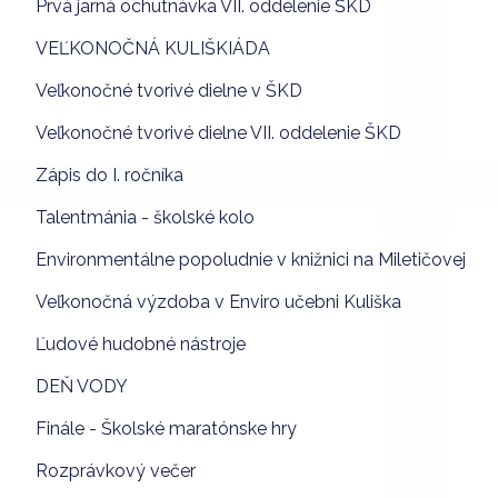
Prvá jarná ochutnávka VII. oddelenie ŠKD
VEĽKONOČNÁ KULIŠKIÁDA
Veľkonočné tvorivé dielne v ŠKD
Veľkonočné tvorivé dielne VII. oddelenie ŠKD
Zápis do I. ročníka
Talentmánia - školské kolo
Environmentálne popoludnie v knižnici na Miletičovej
Veľkonočná výzdoba v Enviro učebni Kuliška
Ľudové hudobné nástroje
DEŇ VODY
Finále - Školské maratónske hry
Rozprávkový večer