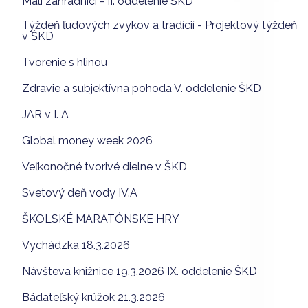
Malí záhradníci - II. oddelenie ŠKD
Týždeň ľudových zvykov a tradícií - Projektový týždeň
v ŠKD
Tvorenie s hlinou
Zdravie a subjektívna pohoda V. oddelenie ŠKD
JAR v I. A
Global money week 2026
Veľkonočné tvorivé dielne v ŠKD
Svetový deň vody IV.A
ŠKOLSKÉ MARATÓNSKE HRY
Vychádzka 18.3.2026
Návšteva knižnice 19.3.2026 IX. oddelenie ŠKD
Bádateľský krúžok 21.3.2026