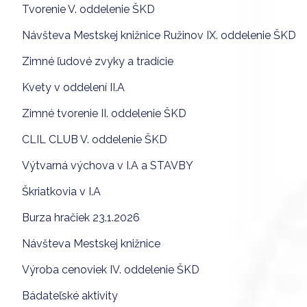
Tvorenie V. oddelenie ŠKD
Návšteva Mestskej knižnice Ružinov IX. oddelenie ŠKD
Zimné ľudové zvyky a tradície
Kvety v oddelení II.A
Zimné tvorenie II. oddelenie ŠKD
CLIL CLUB V. oddelenie ŠKD
Výtvarná výchova v I.A a STAVBY
Škriatkovia v I.A
Burza hračiek 23.1.2026
Návšteva Mestskej knižnice
Výroba cenoviek IV. oddelenie ŠKD
Bádateľské aktivity