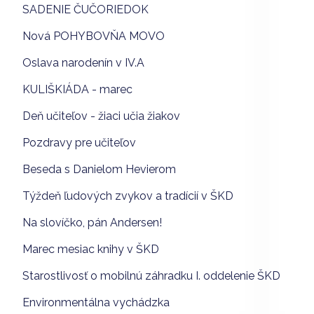
SADENIE ČUČORIEDOK
Nová POHYBOVŇA MOVO
Oslava narodenín v IV.A
KULIŠKIÁDA - marec
Deň učiteľov - žiaci učia žiakov
Pozdravy pre učiteľov
Beseda s Danielom Hevierom
Týždeň ľudových zvykov a tradícií v ŠKD
Na slovíčko, pán Andersen!
Marec mesiac knihy v ŠKD
Starostlivosť o mobilnú záhradku I. oddelenie ŠKD
Environmentálna vychádzka