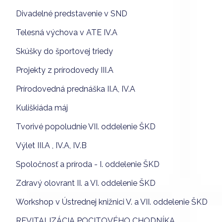
Divadelné predstavenie v SND
Telesná výchova v ATE IV.A
Skúšky do športovej triedy
Projekty z prírodovedy III.A
Prírodovedná prednáška II.A, IV.A
Kuliškiáda máj
Tvorivé popoludnie VII. oddelenie ŠKD
Výlet III.A , IV.A, IV.B
Spoločnosť a príroda - I. oddelenie ŠKD
Zdravý olovrant II. a VI. oddelenie ŠKD
Workshop v Ústrednej knižnici V. a VII. oddelenie ŠKD
REVITALIZÁCIA POCITOVÉHO CHODNÍKA