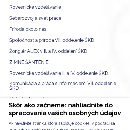
Rovesnícke vzdelávanie
Sebarozvoj a svet práce
Príroda okolo nás
Spoločnosť a príroda VII. oddelenie ŠKD
Žonglér ALEX v II. a IV. oddelení ŠKD
ZIMNÉ ŠANTENIE
Rovesnícke vzdelávanie II. a IV. oddelenie ŠKD
Komunikácia a práca s informáciami VII. oddelenie
ŠKD
Naša škola v médiách
Skôr ako začneme: nahliadnite do
VTÁČIA HODINKA - IV. oddelenie ŠKD
spracovania vašich osobných údajov
Recyklácia VII. oddelenie ŠKD
Ak navštívite stránku, ktorá zapisuje cookies, v počítači sa