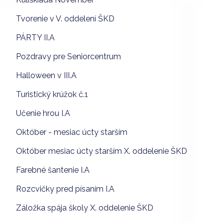
Tvorenie v V. oddelení ŠKD
PÁRTY II.A
Pozdravy pre Seniorcentrum
Halloween v III.A
Turistický krúžok č.1
Učenie hrou I.A
Október - mesiac úcty starším
Október mesiac úcty starším X. oddelenie ŠKD
Farebné šantenie I.A
Rozcvičky pred písaním I.A
Záložka spája školy X. oddelenie ŠKD