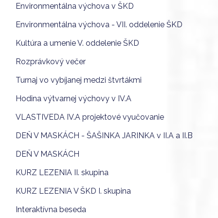
Environmentálna výchova v ŠKD
Environmentálna výchova - VII. oddelenie ŠKD
Kultúra a umenie V. oddelenie ŠKD
Rozprávkový večer
Turnaj vo vybíjanej medzi štvrtákmi
Hodina výtvarnej výchovy v IV.A
VLASTIVEDA IV.A projektové vyučovanie
DEŇ V MASKÁCH - ŠAŠINKA JARINKA v II.A a II.B
DEŇ V MASKÁCH
KURZ LEZENIA II. skupina
KURZ LEZENIA V ŠKD I. skupina
Interaktívna beseda