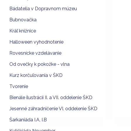
Bádatelia v Dopravnom múzeu
Bubnovačka
Kráľ knižnice
Halloween vyhodnotenie
Rovesnícke vzdelávanie
Od ovečky k pokožke - vlna
Kurz korčuľovania v ŠKD
Tvorenie
Bienále ilustrácií II. a VII. oddelenie ŠKD
Jesenné záhradničenie VI. oddelenie ŠKD
Šarkaniáda I.A, I.B
Kuliškiáda November