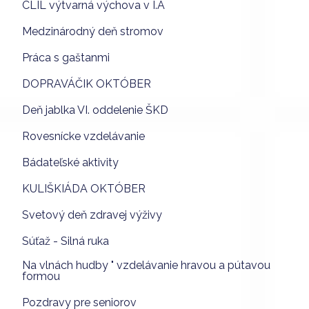
CLIL výtvarná výchova v I.A
Medzinárodný deň stromov
Práca s gaštanmi
DOPRAVÁČIK OKTÓBER
Deň jablka VI. oddelenie ŠKD
Rovesnícke vzdelávanie
Bádateľské aktivity
KULIŠKIÁDA OKTÓBER
Svetový deň zdravej výživy
Súťaž - Silná ruka
Na vlnách hudby " vzdelávanie hravou a pútavou
formou
Pozdravy pre seniorov