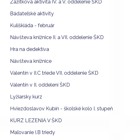
Zážitková aktivita IV. a V. oddelenie ŠKD
Bádateľské aktivity
Kuliškiáda - február
Návšteva knižnice II. a VII. oddelenie ŠKD
Hra na dedektíva
Návšteva knižnice
Valentín v II.C triede VII. oddelenie ŠKD
Valentín v II. oddelení ŠKD
Lyžiarsky kurz
Hviezdoslavov Kubín - školské kolo I. stupeň
KURZ LEZENIA V ŠKD
Maľovanie I.B triedy