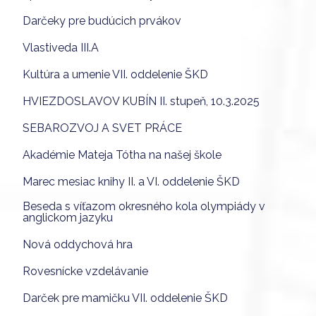
Darčeky pre budúcich prvákov
Vlastiveda III.A
Kultúra a umenie VII. oddelenie ŠKD
HVIEZDOSLAVOV KUBÍN II. stupeň, 10.3.2025
SEBAROZVOJ A SVET PRÁCE
Akadémie Mateja Tótha na našej škole
Marec mesiac knihy II. a VI. oddelenie ŠKD
Beseda s víťazom okresného kola olympiády v
anglickom jazyku
Nová oddychová hra
Rovesnícke vzdelávanie
Darček pre mamičku VII. oddelenie ŠKD