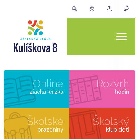
Online
Rozvrh
žiacka knižka
hodín
Školské
Školský
prázdniny
klub detí