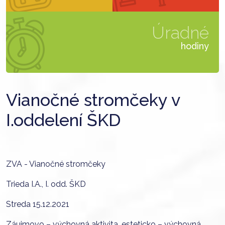
Úradné
hodiny
Vianočné stromčeky v
I.oddelení ŠKD
ZVA - Vianočné stromčeky
Trieda I.A., I. odd. ŠKD
Streda 15.12.2021
Záujmovo – výchovná aktivita, esteticko – výchovná