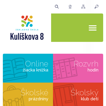
Online
Rozvrh
žiacka knižka
hodín
Školské
Školský
prázdniny
klub detí