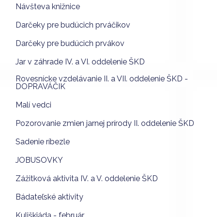
Návšteva knižnice
Darčeky pre budúcich prváčikov
Darčeky pre budúcich prvákov
Jar v záhrade IV. a VI. oddelenie ŠKD
Rovesnícke vzdelávanie II. a VII. oddelenie ŠKD -
DOPRAVÁČIK
Malí vedci
Pozorovanie zmien jarnej prírody II. oddelenie ŠKD
Sadenie ríbezle
JOBUSOVKY
Zážitková aktivita IV. a V. oddelenie ŠKD
Bádateľské aktivity
Kuliškiáda - február