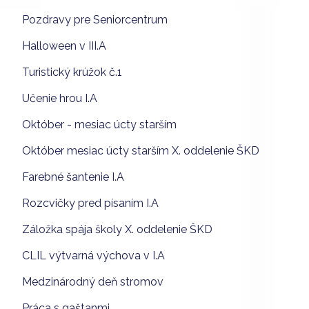
Pozdravy pre Seniorcentrum
Halloween v III.A
Turistický krúžok č.1
Učenie hrou I.A
Október - mesiac úcty starším
Október mesiac úcty starším X. oddelenie ŠKD
Farebné šantenie I.A
Rozcvičky pred písaním I.A
Záložka spája školy X. oddelenie ŠKD
CLIL výtvarná výchova v I.A
Medzinárodný deň stromov
Práca s gaštanmi