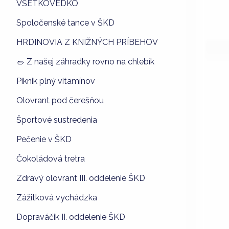
VŠETKOVEDKO
Spoločenské tance v ŠKD
HRDINOVIA Z KNIŽNÝCH PRÍBEHOV
🥗 Z našej záhradky rovno na chlebík
Piknik plný vitamínov
Olovrant pod čerešňou
Športové sustredenia
Pečenie v ŠKD
Čokoládová tretra
Zdravý olovrant III. oddelenie ŠKD
Zážitková vychádzka
Dopraváčik II. oddelenie ŠKD