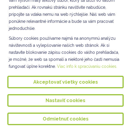
vám vytvorí malý textový súbor, ktorý sa uloží vo vašom
prehliadači. Ak rovnakú stránku navštívite nabudúce,
Badminton dievčat
pripojíte sa vďaka nemu na web rýchlejšie. Náš web vám
Sebarozvoj a svet práce VII. oddelenie ŠKD
ponúkne relevantné informácie a bude sa vám pracovať
jednoduchšie.
VIANOČNÝ FLORBAL 16.12.2024
Súbory cookies používame najmä na anonymnú analýzu
VIANOČNÁ VYBÍJANÁ 13.12.2024
návštevnosti a vylepšovanie našich web stránok. Ak si
nastavíte blokovanie zápisu cookies do vášho prehliadača,
VIANOČNÝ BAZÁR 12.12.2024
je možné, že web sa spomalí a niektoré jeho časti nemusia
Vianočný bazár II. oddelenie ŠKD
fungovať úplne korektne.
Viac info k spracúvaniu cookies.
SEPAROVANIE - VII. oddelenie ŠKD
Akceptovať všetky cookies
Výstupná prax študentiek v ŠKD
Vianočná pošta pre seniorov
Nastaviť cookies
Pečenie medovníkov - I. oddelenie ŠKD
Odmietnuť cookies
Kultúrny program pre starkých v Seniorcentre