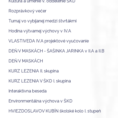
Kultúra a umenie V. oddelenie ŠKD
Rozprávkový večer
Turnaj vo vybíjanej medzi štvrtákmi
Hodina výtvarnej výchovy v IV.A
VLASTIVEDA IV.A projektové vyučovanie
DEŇ V MASKÁCH - ŠAŠINKA JARINKA v II.A a II.B
DEŇ V MASKÁCH
KURZ LEZENIA II. skupina
KURZ LEZENIA V ŠKD I. skupina
Interaktívna beseda
Environmentálna výchova v ŠKD
HVIEZDOSLAVOV KUBÍN školské kolo I. stupeň