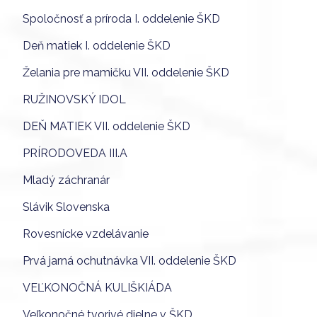
Spoločnosť a príroda I. oddelenie ŠKD
Deň matiek I. oddelenie ŠKD
Želania pre mamičku VII. oddelenie ŠKD
RUŽINOVSKÝ IDOL
DEŇ MATIEK VII. oddelenie ŠKD
PRÍRODOVEDA III.A
Mladý záchranár
Slávik Slovenska
Rovesnícke vzdelávanie
Prvá jarná ochutnávka VII. oddelenie ŠKD
VEĽKONOČNÁ KULIŠKIÁDA
Veľkonočné tvorivé dielne v ŠKD