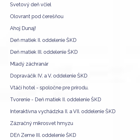
Svetový deň včiel
Olovrant pod čerešňou
Ahoj Dunaj!
Deň matiek II. oddelenie ŠKD
Deň matiek III. oddelenie ŠKD
Mladý záchranár
Dopraváčik IV. a V. oddelenie ŠKD
Vtáčí hotel - spoločne pre prírodu.
Tvorenie - Deň matiek II. oddelenie ŠKD
Interaktívna vychádzka II. a VII. oddelenie ŠKD
Zázračný mikrosvet hmyzu
DEň Zeme III. oddelenie ŠKD