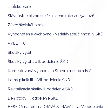
Jabĺčkobranie
Slávnostné otvorenie školského roka 2025/2026
Záver školského roka
Vyhodnotenie výchovno - vzdelávacej činnosti v ŠKD
VÝLET I.C
Školský výlet
Školský výlet I. a II. oddelenie ŠKD
Komentovaná vychádzka Starým mestom IV.A
Letný piknik III. a VII. oddelenie ŠKD
Revitalizácia skalky II. oddelenie ŠKD
Deň otcov III. oddelenie ŠKD
BESEDA na tému ZDRAVÁ STRAVA III. a IV. oddelenie