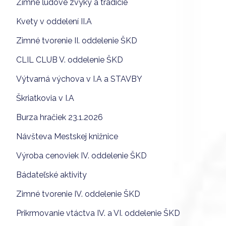
Zimné ľudové zvyky a tradície
Kvety v oddelení II.A
Zimné tvorenie II. oddelenie ŠKD
CLIL CLUB V. oddelenie ŠKD
Výtvarná výchova v I.A a STAVBY
Škriatkovia v I.A
Burza hračiek 23.1.2026
Návšteva Mestskej knižnice
Výroba cenoviek IV. oddelenie ŠKD
Bádateľské aktivity
Zimné tvorenie IV. oddelenie ŠKD
Prikrmovanie vtáctva IV. a VI. oddelenie ŠKD