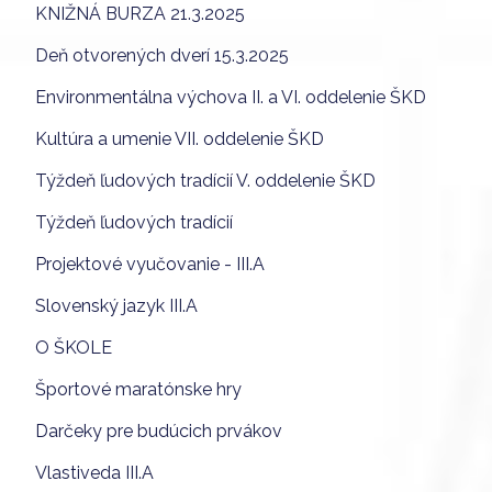
KNIŽNÁ BURZA 21.3.2025
Deň otvorených dverí 15.3.2025
Environmentálna výchova II. a VI. oddelenie ŠKD
Kultúra a umenie VII. oddelenie ŠKD
Týždeň ľudových tradícií V. oddelenie ŠKD
Týždeň ľudových tradícií
Projektové vyučovanie - III.A
Slovenský jazyk III.A
O ŠKOLE
Športové maratónske hry
Darčeky pre budúcich prvákov
Vlastiveda III.A