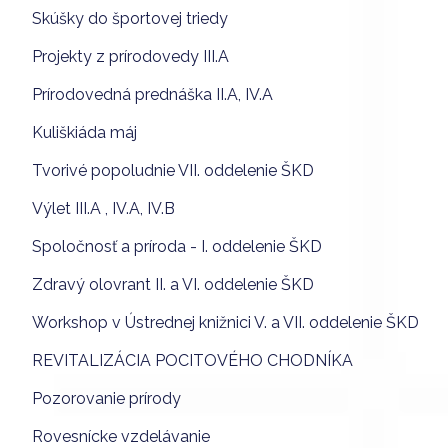
Skúšky do športovej triedy
Projekty z prírodovedy III.A
Prírodovedná prednáška II.A, IV.A
Kuliškiáda máj
Tvorivé popoludnie VII. oddelenie ŠKD
Výlet III.A , IV.A, IV.B
Spoločnosť a príroda - I. oddelenie ŠKD
Zdravý olovrant II. a VI. oddelenie ŠKD
Workshop v Ústrednej knižnici V. a VII. oddelenie ŠKD
REVITALIZÁCIA POCITOVÉHO CHODNÍKA
Pozorovanie prírody
Rovesnícke vzdelávanie