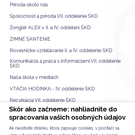
Príroda okolo nás
Spoločnosť a príroda VII. oddelenie ŠKD
Žonglér ALEX v II. a IV. oddelení ŠKD
ZIMNÉ ŠANTENIE
Rovesnícke vzdelávanie II. a IV. oddelenie ŠKD
Komunikácia a práca s informáciami VII. oddelenie
ŠKD
Naša škola v médiách
VTÁČIA HODINKA - IV. oddelenie ŠKD
Recyklácia VII. oddelenie ŠKD
Skôr ako začneme: nahliadnite do
SEPAROVANIE VII. oddelenie ŠKD
spracovania vašich osobných údajov
ZIMNÁ MINIAKADÉMIA V ŠKD
Ak navštívite stránku, ktorá zapisuje cookies, v počítači sa
Súťaž z chémie