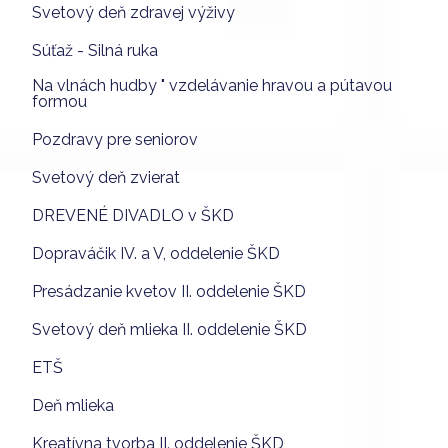
Svetový deň zdravej výživy
Súťaž - Silná ruka
Na vlnách hudby " vzdelávanie hravou a pútavou
formou
Pozdravy pre seniorov
Svetový deň zvierat
DREVENÉ DIVADLO v ŠKD
Dopraváčik IV. a V, oddelenie ŠKD
Presádzanie kvetov II. oddelenie ŠKD
Svetový deň mlieka II. oddelenie ŠKD
ETŠ
Deň mlieka
Kreatívna tvorba II. oddelenie ŠKD