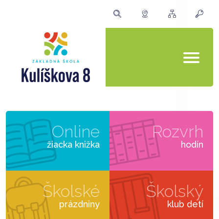
Online
Rozvrh
žiacka knižka
hodín
Školské
Školský
prázdniny
klub detí