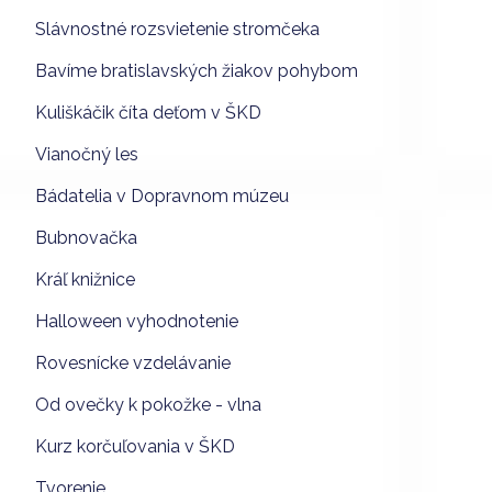
Slávnostné rozsvietenie stromčeka
Bavíme bratislavských žiakov pohybom
Kuliškáčik číta deťom v ŠKD
Vianočný les
Bádatelia v Dopravnom múzeu
Bubnovačka
Kráľ knižnice
Halloween vyhodnotenie
Rovesnícke vzdelávanie
Od ovečky k pokožke - vlna
Kurz korčuľovania v ŠKD
Tvorenie