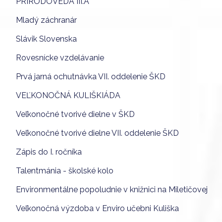
PRÍRODOVEDA III.A
Mladý záchranár
Slávik Slovenska
Rovesnícke vzdelávanie
Prvá jarná ochutnávka VII. oddelenie ŠKD
VEĽKONOČNÁ KULIŠKIÁDA
Veľkonočné tvorivé dielne v ŠKD
Veľkonočné tvorivé dielne VII. oddelenie ŠKD
Zápis do I. ročníka
Talentmánia - školské kolo
Environmentálne popoludnie v knižnici na Miletičovej
Veľkonočná výzdoba v Enviro učebni Kuliška