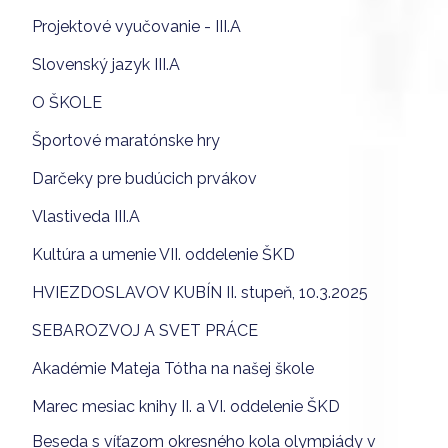
Projektové vyučovanie - III.A
Slovenský jazyk III.A
O ŠKOLE
Športové maratónske hry
Darčeky pre budúcich prvákov
Vlastiveda III.A
Kultúra a umenie VII. oddelenie ŠKD
HVIEZDOSLAVOV KUBÍN II. stupeň, 10.3.2025
SEBAROZVOJ A SVET PRÁCE
Akadémie Mateja Tótha na našej škole
Marec mesiac knihy II. a VI. oddelenie ŠKD
Beseda s víťazom okresného kola olympiády v