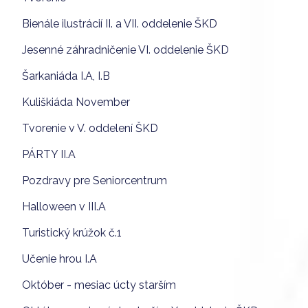
Bienále ilustrácií II. a VII. oddelenie ŠKD
Jesenné záhradničenie VI. oddelenie ŠKD
Šarkaniáda I.A, I.B
Kuliškiáda November
Tvorenie v V. oddelení ŠKD
PÁRTY II.A
Pozdravy pre Seniorcentrum
Halloween v III.A
Turistický krúžok č.1
Učenie hrou I.A
Október - mesiac úcty starším