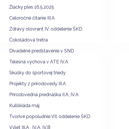
Žiacky ples 16.5.2025
Celoročné čítanie III.A
Zdravý olovrant IV. oddelenie ŠKD
Čokoládová tretra
Divadelné predstavenie v SND
Telesná výchova v ATE IV.A
Skúšky do športovej triedy
Projekty z prírodovedy III.A
Prírodovedná prednáška II.A, IV.A
Kuliškiáda máj
Tvorivé popoludnie VII. oddelenie ŠKD
Výlet III.A , IV.A, IV.B