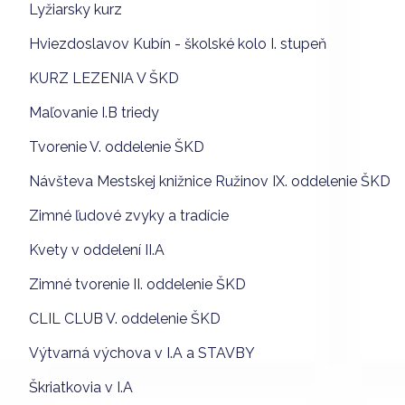
Lyžiarsky kurz
Hviezdoslavov Kubín - školské kolo I. stupeň
KURZ LEZENIA V ŠKD
Maľovanie I.B triedy
Tvorenie V. oddelenie ŠKD
Návšteva Mestskej knižnice Ružinov IX. oddelenie ŠKD
Zimné ľudové zvyky a tradície
Kvety v oddelení II.A
Zimné tvorenie II. oddelenie ŠKD
CLIL CLUB V. oddelenie ŠKD
Výtvarná výchova v I.A a STAVBY
Škriatkovia v I.A