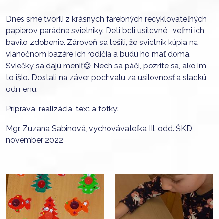
Dnes sme tvorili z krásnych farebných recyklovateľných
papierov parádne svietniky. Deti boli usilovné , veľmi ich
bavilo zdobenie. Zároveň sa tešili, že svietnik kúpia na
vianočnom bazáre ich rodičia a budú ho mať doma.
Sviečky sa dajú meniť😊 Nech sa páči, pozrite sa, ako im
to išlo. Dostali na záver pochvalu za usilovnosť a sladkú
odmenu.
Príprava, realizácia, text a fotky:
Mgr. Zuzana Sabinová, vychovávateľka III. odd. ŠKD,
november 2022