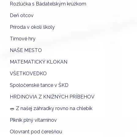
Rozlúčka s Bádateľským krúžkom
Deň otcov
Príroda v okolí školy
Tímové hry
NAŠE MESTO
MATEMATICKÝ KLOKAN
VŠETKOVEDKO
Spoločenské tance v ŠKD
HRDINOVIA Z KNIŽNÝCH PRÍBEHOV
🥗 Z našej záhradky rovno na chlebík
Piknik plný vitamínov
Olovrant pod čerešňou