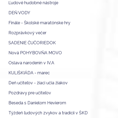
Ľudové hudobné nástroje
DEŇ VODY
Finále - Školské maratónske hry
Rozprávkový večer
SADENIE ČUČORIEDOK
Nová POHYBOVŇA MOVO
Oslava narodenín v IV.A
KULIŠKIÁDA - marec
Deň učiteľov - žiaci učia žiakov
Pozdravy pre učiteľov
Beseda s Danielom Hevierom
Týždeň ľudových zvykov a tradícií v ŠKD