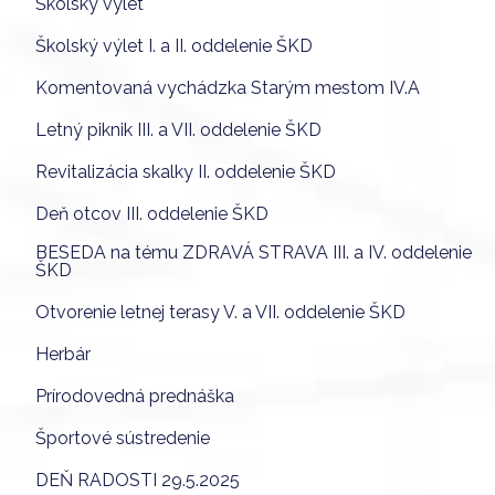
Školský výlet
Školský výlet I. a II. oddelenie ŠKD
Komentovaná vychádzka Starým mestom IV.A
Letný piknik III. a VII. oddelenie ŠKD
Revitalizácia skalky II. oddelenie ŠKD
Deň otcov III. oddelenie ŠKD
BESEDA na tému ZDRAVÁ STRAVA III. a IV. oddelenie
ŠKD
Otvorenie letnej terasy V. a VII. oddelenie ŠKD
Herbár
Prírodovedná prednáška
Športové sústredenie
DEŇ RADOSTI 29.5.2025