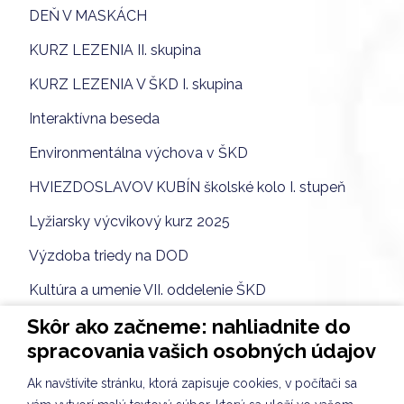
DEŇ V MASKÁCH
KURZ LEZENIA II. skupina
KURZ LEZENIA V ŠKD I. skupina
Interaktívna beseda
Environmentálna výchova v ŠKD
HVIEZDOSLAVOV KUBÍN školské kolo I. stupeň
Lyžiarsky výcvikový kurz 2025
Výzdoba triedy na DOD
Kultúra a umenie VII. oddelenie ŠKD
Skôr ako začneme: nahliadnite do
Návšteva materskej školy
spracovania vašich osobných údajov
DOPRAVÁČIK
Ak navštívite stránku, ktorá zapisuje cookies, v počítači sa
Darčeky pre budúcich prvákov