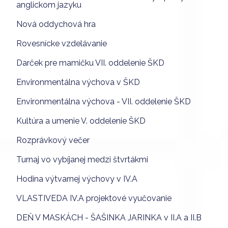
anglickom jazyku
Nová oddychová hra
Rovesnícke vzdelávanie
Darček pre mamičku VII. oddelenie ŠKD
Environmentálna výchova v ŠKD
Environmentálna výchova - VII. oddelenie ŠKD
Kultúra a umenie V. oddelenie ŠKD
Rozprávkový večer
Turnaj vo vybíjanej medzi štvrtákmi
Hodina výtvarnej výchovy v IV.A
VLASTIVEDA IV.A projektové vyučovanie
DEŇ V MASKÁCH - ŠAŠINKA JARINKA v II.A a II.B