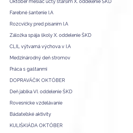
Október mesiac úcty starším X. oddelenie ŠKD
Farebné šantenie I.A
Rozcvičky pred písaním I.A
Záložka spája školy X. oddelenie ŠKD
CLIL výtvarná výchova v I.A
Medzinárodný deň stromov
Práca s gaštanmi
DOPRAVÁČIK OKTÓBER
Deň jablka VI. oddelenie ŠKD
Rovesnícke vzdelávanie
Bádateľské aktivity
KULIŠKIÁDA OKTÓBER