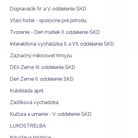
Dopraváčik IV. a V. oddelenie ŠKD
Vtáčí hotel - spoločne pre prírodu.
Tvorenie - Deň matiek II. oddelenie ŠKD
Interaktívna vychádzka II. a VII. oddelenie ŠKD
Zázračný mikrosvet hmyzu
DEň Zeme III. oddelenie ŠKD
Deň Zeme II. oddelenie ŠKD
Kuliškiáda apríl
Zážitková vychádzka
Kultúra a umenie - V. oddelenie ŠKD
LUKOSTREĽBA
Návšteva knižnice