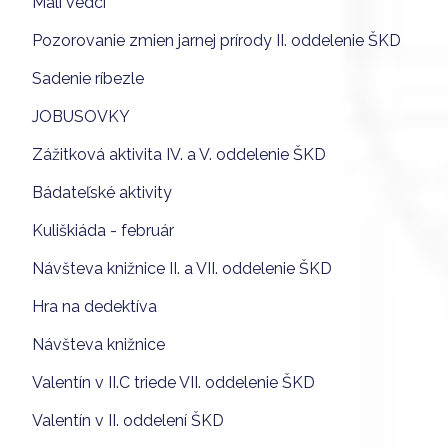
Malí vedci
Pozorovanie zmien jarnej prírody II. oddelenie ŠKD
Sadenie ríbezle
JOBUSOVKY
Zážitková aktivita IV. a V. oddelenie ŠKD
Bádateľské aktivity
Kuliškiáda - február
Návšteva knižnice II. a VII. oddelenie ŠKD
Hra na dedektíva
Návšteva knižnice
Valentín v II.C triede VII. oddelenie ŠKD
Valentín v II. oddelení ŠKD