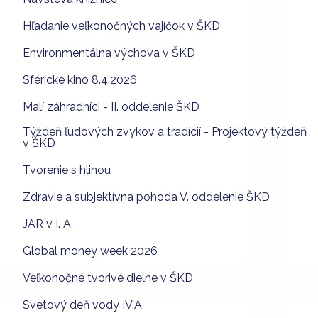
Hľadanie veľkonočných vajíčok v ŠKD
Environmentálna výchova v ŠKD
Sférické kino 8.4.2026
Malí záhradníci - II. oddelenie ŠKD
Týždeň ľudových zvykov a tradícií - Projektový týždeň
v ŠKD
Tvorenie s hlinou
Zdravie a subjektívna pohoda V. oddelenie ŠKD
JAR v I. A
Global money week 2026
Veľkonočné tvorivé dielne v ŠKD
Svetový deň vody IV.A