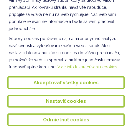
vám vytvorí malý textový súbor, ktorý sa uloží vo vašom
DOPRAVÁČIK III. a VII. oddelenie ŠKD - Rovesnícke
prehliadači. Ak rovnakú stránku navštívite nabudúce,
vzdelávanie
pripojíte sa vďaka nemu na web rýchlejšie. Náš web vám
ponúkne relevantné informácie a bude sa vám pracovať
Spoločnosť a príroda - rovesnícke vzdelávanie
jednoduchšie.
Sebarozvoj a svet práce I. oddelenie ŠKD
Súbory cookies používame najmä na anonymnú analýzu
CLIL v ŠKD I. oddelenie ŠKD
návštevnosti a vylepšovanie našich web stránok. Ak si
nastavíte blokovanie zápisu cookies do vášho prehliadača,
Komunikácia a práca s informáciami VII. oddelenie
ŠKD
je možné, že web sa spomalí a niektoré jeho časti nemusia
fungovať úplne korektne.
Viac info k spracúvaniu cookies.
Sebarozvoj a svet práce VI. oddelenie ŠKD
Environmentálne premietanie
Akceptovať všetky cookies
Sadenie mikrozeleniny VIII. oddelenie ŠKD
Nastaviť cookies
BURZA HRAČIEK
Sebarozvoj a svet práce II. oddelenie ŠKD
Odmietnuť cookies
Návšteva Ústrednej knižnice na Miletičovej ulici