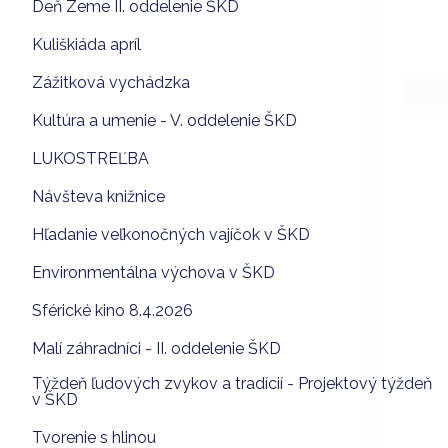
Deň Zeme II. oddelenie ŠKD
Kuliškiáda apríl
Zážitková vychádzka
Kultúra a umenie - V. oddelenie ŠKD
LUKOSTREĽBA
Návšteva knižnice
Hľadanie veľkonočných vajíčok v ŠKD
Environmentálna výchova v ŠKD
Sférické kino 8.4.2026
Malí záhradníci - II. oddelenie ŠKD
Týždeň ľudových zvykov a tradícií - Projektový týždeň
v ŠKD
Tvorenie s hlinou