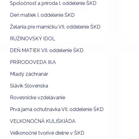
Spoločnosť a príroda I. oddelenie ŠKD
Deň matiek I. oddelenie ŠKD
Želania pre mamičku VII. oddelenie ŠKD
RUŽINOVSKÝ IDOL
DEŇ MATIEK VII. oddelenie ŠKD
PRÍRODOVEDA III.A
Mladý záchranár
Slávik Slovenska
Rovesnícke vzdelávanie
Prvá jarná ochutnávka VII. oddelenie ŠKD
VEĽKONOČNÁ KULIŠKIÁDA
Veľkonočné tvorivé dielne v ŠKD