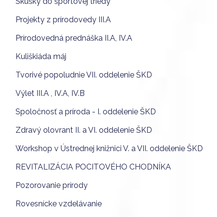
Skúšky do športovej triedy
Projekty z prírodovedy III.A
Prírodovedná prednáška II.A, IV.A
Kuliškiáda máj
Tvorivé popoludnie VII. oddelenie ŠKD
Výlet III.A , IV.A, IV.B
Spoločnosť a príroda - I. oddelenie ŠKD
Zdravý olovrant II. a VI. oddelenie ŠKD
Workshop v Ústrednej knižnici V. a VII. oddelenie ŠKD
REVITALIZÁCIA POCITOVÉHO CHODNÍKA
Pozorovanie prírody
Rovesnícke vzdelávanie