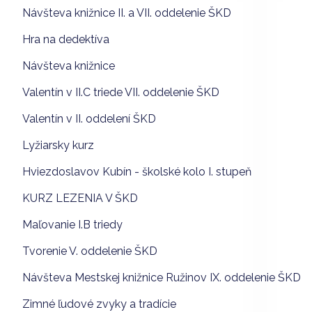
Návšteva knižnice II. a VII. oddelenie ŠKD
Hra na dedektíva
Návšteva knižnice
Valentín v II.C triede VII. oddelenie ŠKD
Valentín v II. oddelení ŠKD
Lyžiarsky kurz
Hviezdoslavov Kubín - školské kolo I. stupeň
KURZ LEZENIA V ŠKD
Maľovanie I.B triedy
Tvorenie V. oddelenie ŠKD
Návšteva Mestskej knižnice Ružinov IX. oddelenie ŠKD
Zimné ľudové zvyky a tradície