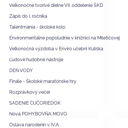
Veľkonočné tvorivé dielne VII. oddelenie ŠKD
Zápis do I. ročníka
Talentmánia - školské kolo
Environmentálne popoludnie v knižnici na Miletičovej
Veľkonočná výzdoba v Enviro učebni Kuliška
Ľudové hudobné nástroje
DEŇ VODY
Finále - Školské maratónske hry
Rozprávkový večer
SADENIE ČUČORIEDOK
Nová POHYBOVŇA MOVO
Oslava narodenín v IV.A