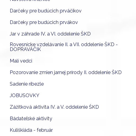
Darčeky pre budúcich prváčikov
Darčeky pre budúcich prvákov
Jar v záhrade IV. a VI. oddelenie ŠKD
Rovesnícke vzdelávanie II. a VII. oddelenie ŠKD -
DOPRAVÁČIK
Malí vedci
Pozorovanie zmien jarnej prírody II. oddelenie ŠKD
Sadenie ríbezle
JOBUSOVKY
Zážitková aktivita IV. a V. oddelenie ŠKD
Bádateľské aktivity
Kuliškiáda - február