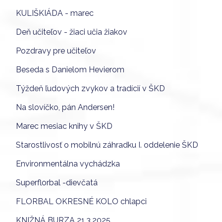
KULIŠKIÁDA - marec
Deň učiteľov - žiaci učia žiakov
Pozdravy pre učiteľov
Beseda s Danielom Hevierom
Týždeň ľudových zvykov a tradícií v ŠKD
Na slovíčko, pán Andersen!
Marec mesiac knihy v ŠKD
Starostlivosť o mobilnú záhradku I. oddelenie ŠKD
Environmentálna vychádzka
Superflorbal -dievčatá
FLORBAL OKRESNÉ KOLO chlapci
KNIŽNÁ BURZA 21.3.2025