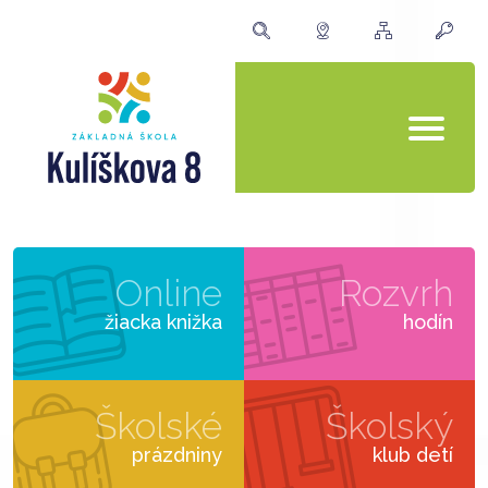
Online
Rozvrh
žiacka knižka
hodín
Školské
Školský
prázdniny
klub detí