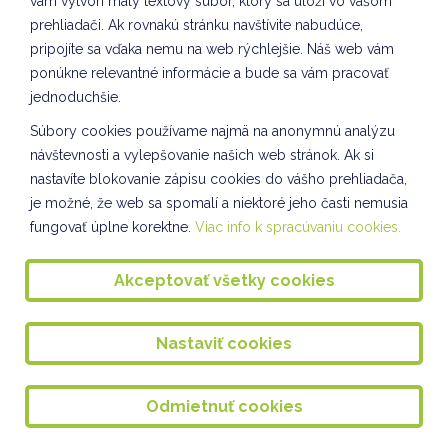
vám vytvorí malý textový súbor, ktorý sa uloží vo vašom
prehliadači. Ak rovnakú stránku navštívite nabudúce,
Vianočné tvorenie VII. oddelenie ŠKD
pripojíte sa vďaka nemu na web rýchlejšie. Náš web vám
Kuliškáčik číta deťom I. oddelenie ŠKD
ponúkne relevantné informácie a bude sa vám pracovať
jednoduchšie.
Kuliškáčik číta deťom II. oddelenie ŠKD
Súbory cookies používame najmä na anonymnú analýzu
Kuliškáčik číta deťom IV. oddelenie a III. oddelenie ŠKD
návštevnosti a vylepšovanie našich web stránok. Ak si
nastavíte blokovanie zápisu cookies do vášho prehliadača,
Knižničné pexeso - V. a VII. oddelenie ŠKD
je možné, že web sa spomalí a niektoré jeho časti nemusia
Kuliškáčik číta deťom VIII. oddelenie ŠKD
fungovať úplne korektne.
Viac info k spracúvaniu cookies.
Vianočné pozdravy VIII. oddelenie ŠKD
Akceptovať všetky cookies
Vianočné ozdoby VIII. oddelenie ŠKD
Spoločnosť a príroda IV. oddelenie ŠKD
Nastaviť cookies
Spoločnosť a príroda VII. oddelenie ŠKD
Odmietnuť cookies
SLÁVNOSŤ SVETIELOK