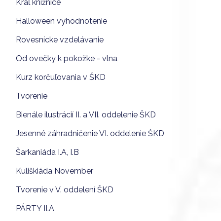
Kráľ knižnice
Halloween vyhodnotenie
Rovesnícke vzdelávanie
Od ovečky k pokožke - vlna
Kurz korčuľovania v ŠKD
Tvorenie
Bienále ilustrácií II. a VII. oddelenie ŠKD
Jesenné záhradničenie VI. oddelenie ŠKD
Šarkaniáda I.A, I.B
Kuliškiáda November
Tvorenie v V. oddelení ŠKD
PÁRTY II.A