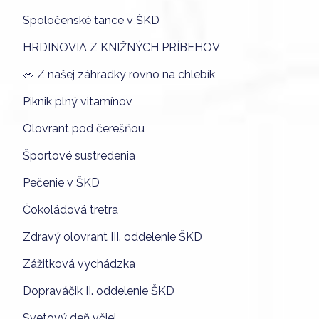
Spoločenské tance v ŠKD
HRDINOVIA Z KNIŽNÝCH PRÍBEHOV
🥗 Z našej záhradky rovno na chlebík
Piknik plný vitamínov
Olovrant pod čerešňou
Športové sustredenia
Pečenie v ŠKD
Čokoládová tretra
Zdravý olovrant III. oddelenie ŠKD
Zážitková vychádzka
Dopraváčik II. oddelenie ŠKD
Svetový deň včiel