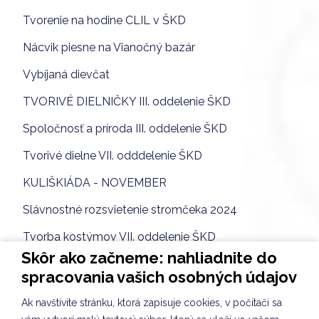
Tvorenie na hodine CLIL v ŠKD
Nácvik piesne na Vianočný bazár
Vybíjaná dievčat
TVORIVÉ DIELNIČKY III. oddelenie ŠKD
Spoločnosť a príroda III. oddelenie ŠKD
Tvorivé dielne VII. odddelenie ŠKD
KULIŠKIÁDA - NOVEMBER
Slávnostné rozsvietenie stromčeka 2024
Tvorba kostýmov VII. oddelenie ŠKD
Skôr ako začneme: nahliadnite do
Príprava adventu na škole
spracovania vašich osobných údajov
Spoločnosť a príroda II. oddelenie ŠKD
Ak navštívite stránku, ktorá zapisuje cookies, v počítači sa
Svetový deň pozdravov VIII. oddelenie ŠKD