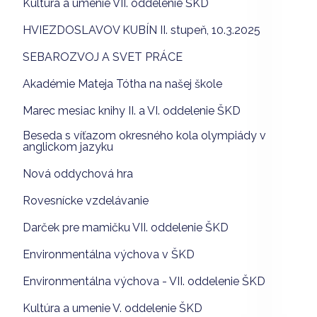
Kultúra a umenie VII. oddelenie ŠKD
HVIEZDOSLAVOV KUBÍN II. stupeň, 10.3.2025
SEBAROZVOJ A SVET PRÁCE
Akadémie Mateja Tótha na našej škole
Marec mesiac knihy II. a VI. oddelenie ŠKD
Beseda s víťazom okresného kola olympiády v
anglickom jazyku
Nová oddychová hra
Rovesnícke vzdelávanie
Darček pre mamičku VII. oddelenie ŠKD
Environmentálna výchova v ŠKD
Environmentálna výchova - VII. oddelenie ŠKD
Kultúra a umenie V. oddelenie ŠKD