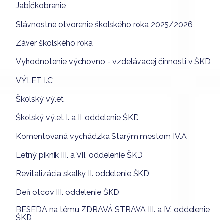
Jabĺčkobranie
Slávnostné otvorenie školského roka 2025/2026
Záver školského roka
Vyhodnotenie výchovno - vzdelávacej činnosti v ŠKD
VÝLET I.C
Školský výlet
Školský výlet I. a II. oddelenie ŠKD
Komentovaná vychádzka Starým mestom IV.A
Letný piknik III. a VII. oddelenie ŠKD
Revitalizácia skalky II. oddelenie ŠKD
Deň otcov III. oddelenie ŠKD
BESEDA na tému ZDRAVÁ STRAVA III. a IV. oddelenie
ŠKD