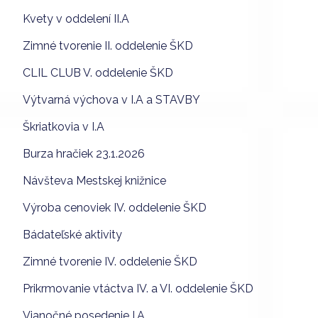
Kvety v oddelení II.A
Zimné tvorenie II. oddelenie ŠKD
CLIL CLUB V. oddelenie ŠKD
Výtvarná výchova v I.A a STAVBY
Škriatkovia v I.A
Burza hračiek 23.1.2026
Návšteva Mestskej knižnice
Výroba cenoviek IV. oddelenie ŠKD
Bádateľské aktivity
Zimné tvorenie IV. oddelenie ŠKD
Prikrmovanie vtáctva IV. a VI. oddelenie ŠKD
Vianočné posedenie I.A