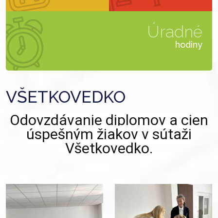
Úradné
hodiny
VŠETKOVEDKO
Odovzdávanie diplomov a cien
úspešným žiakov v sútaži
Všetkovedko.