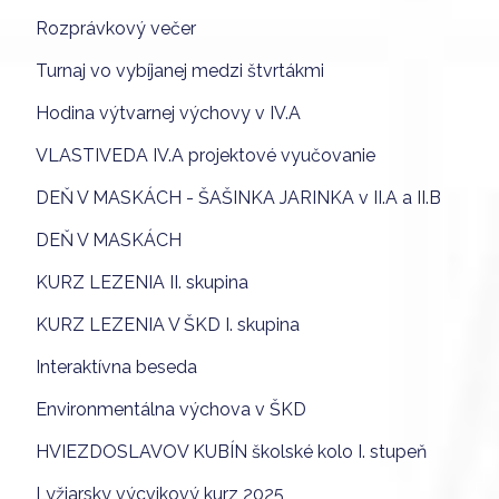
Rozprávkový večer
Turnaj vo vybíjanej medzi štvrtákmi
Hodina výtvarnej výchovy v IV.A
VLASTIVEDA IV.A projektové vyučovanie
DEŇ V MASKÁCH - ŠAŠINKA JARINKA v II.A a II.B
DEŇ V MASKÁCH
KURZ LEZENIA II. skupina
KURZ LEZENIA V ŠKD I. skupina
Interaktívna beseda
Environmentálna výchova v ŠKD
HVIEZDOSLAVOV KUBÍN školské kolo I. stupeň
Lyžiarsky výcvikový kurz 2025