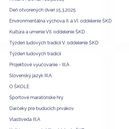
Deň otvorených dverí 15.3.2025
Environmentálna výchova II. a VI. oddelenie ŠKD
Kultúra a umenie VII. oddelenie ŠKD
Týždeň ľudových tradícií V. oddelenie ŠKD
Týždeň ľudových tradícií
Projektové vyučovanie - III.A
Slovenský jazyk III.A
O ŠKOLE
Športové maratónske hry
Darčeky pre budúcich prvákov
Vlastiveda III.A