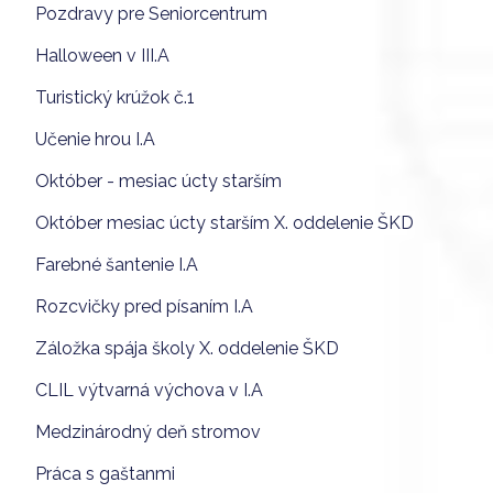
Pozdravy pre Seniorcentrum
Halloween v III.A
Turistický krúžok č.1
Učenie hrou I.A
Október - mesiac úcty starším
Október mesiac úcty starším X. oddelenie ŠKD
Farebné šantenie I.A
Rozcvičky pred písaním I.A
Záložka spája školy X. oddelenie ŠKD
CLIL výtvarná výchova v I.A
Medzinárodný deň stromov
Práca s gaštanmi