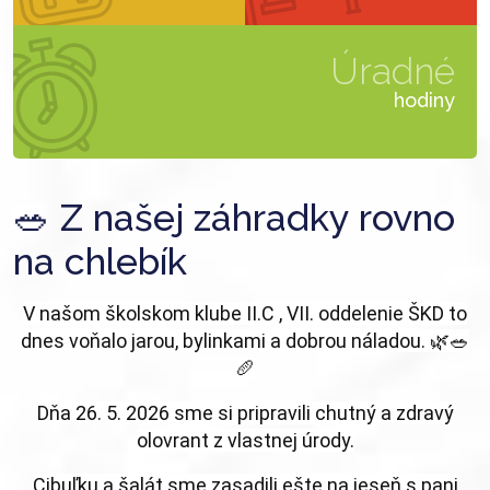
Úradné
hodiny
🥗 Z našej záhradky rovno
na chlebík
V našom školskom klube II.C , VII. oddelenie ŠKD to
dnes voňalo jarou, bylinkami a dobrou náladou. 🌿🥗
🥖
Dňa 26. 5. 2026 sme si pripravili chutný a zdravý
olovrant z vlastnej úrody.
Cibuľku a šalát sme zasadili ešte na jeseň s pani