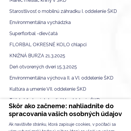
Marec mesiac knihy v ŠKD
Starostlivosť o mobilnú záhradku I. oddelenie ŠKD
Environmentálna vychádzka
Superflorbal -dievčatá
FLORBAL OKRESNÉ KOLO chlapci
KNIŽNÁ BURZA 21.3.2025
Deň otvorených dverí 15.3.2025
Environmentálna výchova II. a VI. oddelenie ŠKD
Kultúra a umenie VII. oddelenie ŠKD
Týždeň ľudových tradícií V. oddelenie ŠKD
Skôr ako začneme: nahliadnite do
Týždeň ľudových tradícií
spracovania vašich osobných údajov
Projektové vyučovanie - III.A
Ak navštívite stránku, ktorá zapisuje cookies, v počítači sa