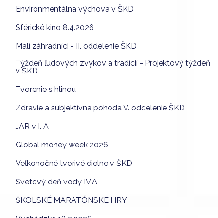
Environmentálna výchova v ŠKD
Sférické kino 8.4.2026
Malí záhradníci - II. oddelenie ŠKD
Týždeň ľudových zvykov a tradícií - Projektový týždeň
v ŠKD
Tvorenie s hlinou
Zdravie a subjektívna pohoda V. oddelenie ŠKD
JAR v I. A
Global money week 2026
Veľkonočné tvorivé dielne v ŠKD
Svetový deň vody IV.A
ŠKOLSKÉ MARATÓNSKE HRY