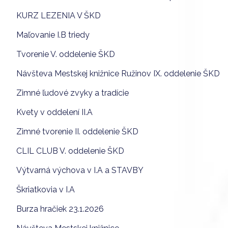
KURZ LEZENIA V ŠKD
Maľovanie I.B triedy
Tvorenie V. oddelenie ŠKD
Návšteva Mestskej knižnice Ružinov IX. oddelenie ŠKD
Zimné ľudové zvyky a tradície
Kvety v oddelení II.A
Zimné tvorenie II. oddelenie ŠKD
CLIL CLUB V. oddelenie ŠKD
Výtvarná výchova v I.A a STAVBY
Škriatkovia v I.A
Burza hračiek 23.1.2026