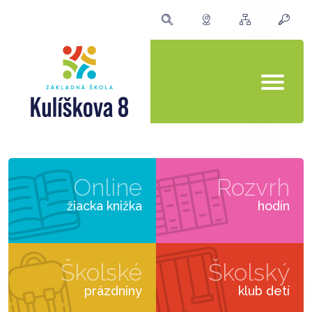
Online
Rozvrh
žiacka knižka
hodín
Školské
Školský
prázdniny
klub detí