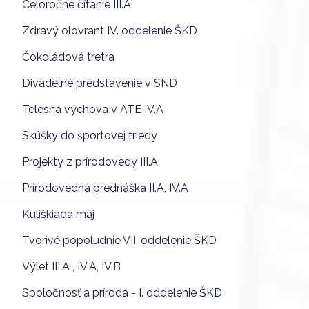
Celoročné čítanie III.A
Zdravý olovrant IV. oddelenie ŠKD
Čokoládová tretra
Divadelné predstavenie v SND
Telesná výchova v ATE IV.A
Skúšky do športovej triedy
Projekty z prírodovedy III.A
Prírodovedná prednáška II.A, IV.A
Kuliškiáda máj
Tvorivé popoludnie VII. oddelenie ŠKD
Výlet III.A , IV.A, IV.B
Spoločnosť a príroda - I. oddelenie ŠKD