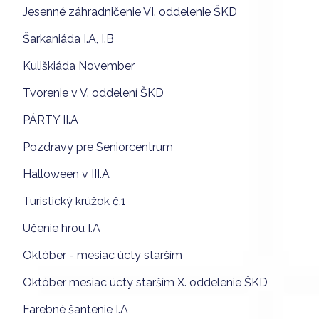
Jesenné záhradničenie VI. oddelenie ŠKD
Šarkaniáda I.A, I.B
Kuliškiáda November
Tvorenie v V. oddelení ŠKD
PÁRTY II.A
Pozdravy pre Seniorcentrum
Halloween v III.A
Turistický krúžok č.1
Učenie hrou I.A
Október - mesiac úcty starším
Október mesiac úcty starším X. oddelenie ŠKD
Farebné šantenie I.A