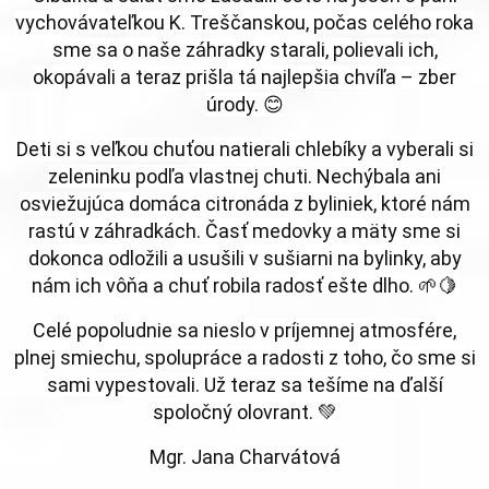
vychovávateľkou K. Treščanskou, počas celého roka
sme sa o naše záhradky starali, polievali ich,
okopávali a teraz prišla tá najlepšia chvíľa – zber
úrody. 😊
Deti si s veľkou chuťou natierali chlebíky a vyberali si
zeleninku podľa vlastnej chuti. Nechýbala ani
osviežujúca domáca citronáda z byliniek, ktoré nám
rastú v záhradkách. Časť medovky a mäty sme si
dokonca odložili a usušili v sušiarni na bylinky, aby
nám ich vôňa a chuť robila radosť ešte dlho. 🌱🍋
Celé popoludnie sa nieslo v príjemnej atmosfére,
plnej smiechu, spolupráce a radosti z toho, čo sme si
sami vypestovali. Už teraz sa tešíme na ďalší
spoločný olovrant. 💚
Mgr. Jana Charvátová