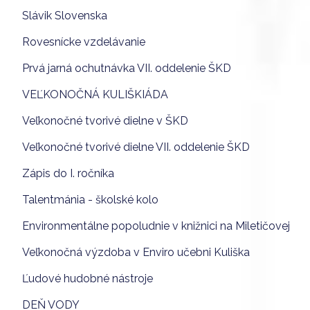
Slávik Slovenska
Rovesnícke vzdelávanie
Prvá jarná ochutnávka VII. oddelenie ŠKD
VEĽKONOČNÁ KULIŠKIÁDA
Veľkonočné tvorivé dielne v ŠKD
Veľkonočné tvorivé dielne VII. oddelenie ŠKD
Zápis do I. ročníka
Talentmánia - školské kolo
Environmentálne popoludnie v knižnici na Miletičovej
Veľkonočná výzdoba v Enviro učebni Kuliška
Ľudové hudobné nástroje
DEŇ VODY