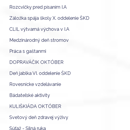
Rozcvičky pred písaním I.A
Záložka spája školy X. oddelenie ŠKD
CLIL výtvarná výchova v I.A
Medzinárodný deň stromov
Práca s gaštanmi
DOPRAVÁČIK OKTÓBER
Deň jablka VI. oddelenie ŠKD
Rovesnícke vzdelávanie
Bádateľské aktivity
KULIŠKIÁDA OKTÓBER
Svetový deň zdravej výživy
Súťaž - Silná ruka