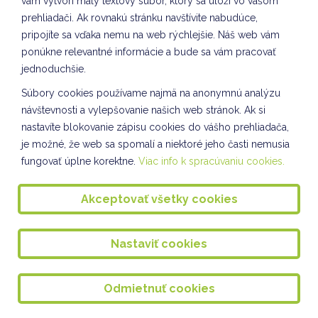
vám vytvorí malý textový súbor, ktorý sa uloží vo vašom
Slovenský jazyk III.A
prehliadači. Ak rovnakú stránku navštívite nabudúce,
O ŠKOLE
pripojíte sa vďaka nemu na web rýchlejšie. Náš web vám
ponúkne relevantné informácie a bude sa vám pracovať
Športové maratónske hry
jednoduchšie.
Darčeky pre budúcich prvákov
Súbory cookies používame najmä na anonymnú analýzu
návštevnosti a vylepšovanie našich web stránok. Ak si
Vlastiveda III.A
nastavíte blokovanie zápisu cookies do vášho prehliadača,
Kultúra a umenie VII. oddelenie ŠKD
je možné, že web sa spomalí a niektoré jeho časti nemusia
fungovať úplne korektne.
Viac info k spracúvaniu cookies.
HVIEZDOSLAVOV KUBÍN II. stupeň, 10.3.2025
SEBAROZVOJ A SVET PRÁCE
Akceptovať všetky cookies
Akadémie Mateja Tótha na našej škole
Nastaviť cookies
Marec mesiac knihy II. a VI. oddelenie ŠKD
Beseda s víťazom okresného kola olympiády v
anglickom jazyku
Odmietnuť cookies
Nová oddychová hra