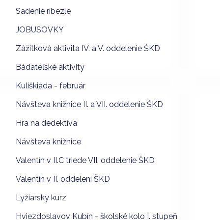
Sadenie ríbezle
JOBUSOVKY
Zážitková aktivita IV. a V. oddelenie ŠKD
Bádateľské aktivity
Kuliškiáda - február
Návšteva knižnice II. a VII. oddelenie ŠKD
Hra na dedektíva
Návšteva knižnice
Valentín v II.C triede VII. oddelenie ŠKD
Valentín v II. oddelení ŠKD
Lyžiarsky kurz
Hviezdoslavov Kubín - školské kolo I. stupeň