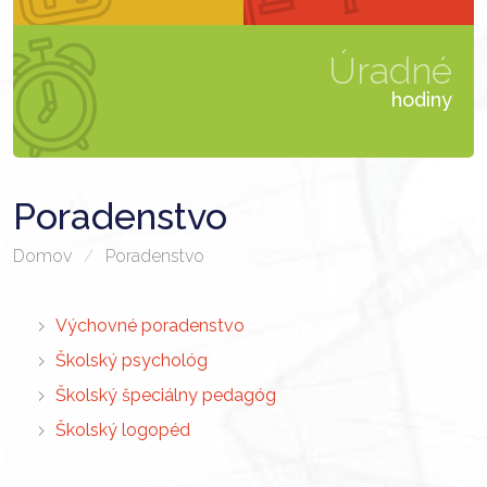
Úradné
hodiny
Poradenstvo
Domov
Poradenstvo
Výchovné poradenstvo
Školský psychológ
Školský špeciálny pedagóg
Školský logopéd