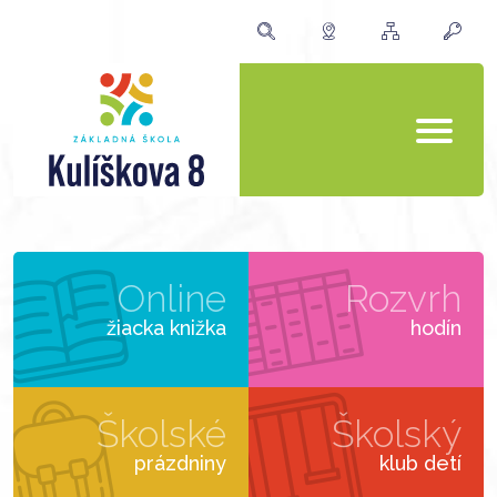
Online
Rozvrh
žiacka knižka
hodín
Školské
Školský
prázdniny
klub detí