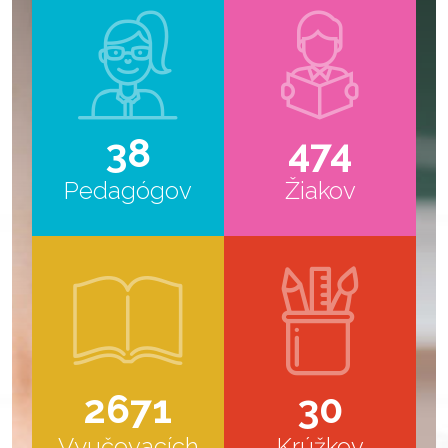
38
474
Pedagógov
Žiakov
2671
30
Vyučovacích
Krúžkov