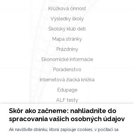
Krúžková činnosť
Výsledky školy
Školský klub detí
Mapa stránky
Prázdniny
Ekonomické informácie
Poradenstvo
Internetová žiacká knižka
Edupage
ALF testy
Skôr ako začneme: nahliadnite do
Fotogalérie a videá
spracovania vašich osobných údajov
Zverejňovanie
Ak navštívite stránku, ktorá zapisuje cookies, v počítači sa
Školská jedáleň