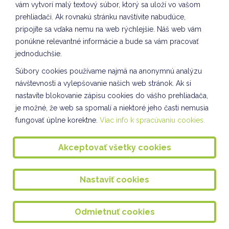
vám vytvorí malý textový súbor, ktorý sa uloží vo vašom
Úradné hodiny
prehliadači. Ak rovnakú stránku navštívite nabudúce,
Projekty, súťaže, aktivity
pripojíte sa vďaka nemu na web rýchlejšie. Náš web vám
ponúkne relevantné informácie a bude sa vám pracovať
Verejné obstarávanie
jednoduchšie.
Združenie rodičov
Súbory cookies používame najmä na anonymnú analýzu
Konzultačné hodiny
návštevnosti a vylepšovanie našich web stránok. Ak si
nastavíte blokovanie zápisu cookies do vášho prehliadača,
Luskáčik
je možné, že web sa spomalí a niektoré jeho časti nemusia
Zdravie na tanieri
fungovať úplne korektne.
Viac info k spracúvaniu cookies.
Rada školy
Akceptovať všetky cookies
Rozvrhy
2026 © ZŠ Kulíškova 8 |
Tvorba web stránok
a
redakčný
Nastaviť cookies
systém
od
AlejTech, spol. s r.o.
Odmietnuť cookies