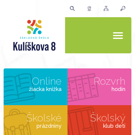
Online
Rozvrh
žiacka knižka
hodín
Školské
Školský
prázdniny
klub detí