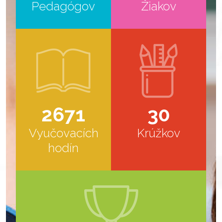
Pedagógov
Žiakov
2671
30
Vyučovacích
Krúžkov
hodín