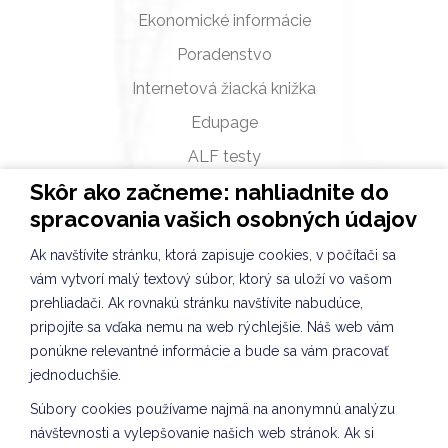
Ekonomické informácie
Poradenstvo
Internetová žiacká knižka
Edupage
ALF testy
Skôr ako začneme: nahliadnite do
Fotogalérie a videá
spracovania vašich osobných údajov
Zverejňovanie
Ak navštívite stránku, ktorá zapisuje cookies, v počítači sa
Školská jedáleň
vám vytvorí malý textový súbor, ktorý sa uloží vo vašom
Úradné hodiny
prehliadači. Ak rovnakú stránku navštívite nabudúce,
Projekty, súťaže, aktivity
pripojíte sa vďaka nemu na web rýchlejšie. Náš web vám
ponúkne relevantné informácie a bude sa vám pracovať
Verejné obstarávanie
jednoduchšie.
Združenie rodičov
Súbory cookies používame najmä na anonymnú analýzu
Konzultačné hodiny
návštevnosti a vylepšovanie našich web stránok. Ak si